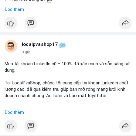
✅ WhatsApp: +1 (66
215-8938
Đọc thêm
✅ Telegram: @localpvashop
✅ Email: localpvashop@gmail.com
Chất lượng đảm bảo, hỗ trợ tận tình. Hãy liên hệ ngay hôm
nay!
localpvashop17
3 giờ
Mua tài khoản LinkedIn cũ – 100% đã xác minh và sẵn sàng sử
dụng.
Tại LocalPvaShop, chúng tôi cung cấp tài khoản LinkedIn chất
lượng cao, đã qua kiểm tra, giúp bạn mở rộng mạng lưới kinh
doanh nhanh chóng. An toàn và bảo mật tuyệt đối.
Đặt hàng ngay hôm nay để nhận ưu đãi tốt nhất!
Đọc thêm
✅ Đặt hàng: localpvashop
✅ Phản hồi trong 24 giờ
✅ WhatsApp: +1 (66
215-8938