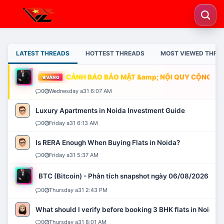
LATEST THREADS
HOTTEST THREADS
MOST VIEWED THRE
CẢNH BÁO BẢO MẬT &amp; NỘI QUY CỘNG ĐỒN
VÀNG
0
Wednesday a31 6:07 AM
Luxury Apartments in Noida Investment Guide
0
Friday a31 6:13 AM
Is RERA Enough When Buying Flats in Noida?
0
Friday a31 5:37 AM
BTC (Bitcoin) - Phân tích snapshot ngày 06/08/2026
0
Thursday a31 2:43 PM
What should I verify before booking 3 BHK flats in Noida?
0
Thursday a31 8:01 AM