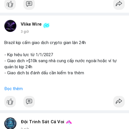
#44btc
#vilanh
#tichluydaihan
#btcmempool
#2tr86usd
Vlike Wire
3 giờ
Brazil kịp cấm giao dịch crypto gian lận 24h
- Kịp hiệu lực từ 1/1/2027
- Giao dịch >$10k sang nhà cung cấp nước ngoài hoặc ví tự
quản bị kịp 24h
- Giao dịch bị đánh dấu cần kiểm tra thêm
#binancesquare
#cryptonews
#regulation
Đọc thêm
$btc $eth
#vlikevn
#titanbot
📰 Nguồn: Cointelegraph
Đội Trinh Sát Cá Voi