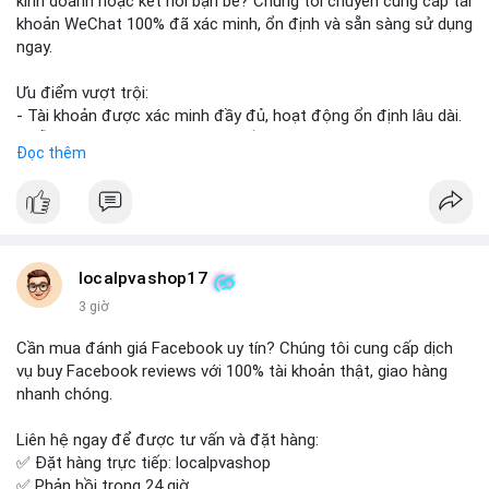
kinh doanh hoặc kết nối bạn bè? Chúng tôi chuyên cung cấp tài
khoản WeChat 100% đã xác minh, ổn định và sẵn sàng sử dụng
ngay.
Ưu điểm vượt trội:
- Tài khoản được xác minh đầy đủ, hoạt động ổn định lâu dài.
- Hỗ trợ khách hàng 24/7, phản hồi nhanh chóng.
Đọc thêm
- Giao dịch an toàn, bảo mật thông tin.
Đặt hàng ngay hôm nay để nhận ưu đãi tốt nhất!
Liên hệ với chúng tôi qua:
localpvashop17
- WhatsApp: +1 (66
215-8938
- Telegram: @localpvashop
3 giờ
- Email: localpvashop@gmail.com
Cần mua đánh giá Facebook uy tín? Chúng tôi cung cấp dịch
Đừng bỏ lỡ cơ hội sở hữu tài khoản WeChat chất lượng với giá
vụ buy Facebook reviews với 100% tài khoản thật, giao hàng
tốt. Liên hệ ngay!
nhanh chóng.
Liên hệ ngay để được tư vấn và đặt hàng:
✅ Đặt hàng trực tiếp: localpvashop
✅ Phản hồi trong 24 giờ