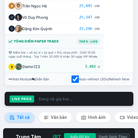
Trần Ngọc Hà
25,445
3
VNĐ
Võ Duy Phong
25,347
4
VNĐ
Đặng Kim Quỳnh
25,246
5
VNĐ
TỔNG ĐIỂM PAPER TRADE
TOP 5 · LIVE
Điểm live = số dư ví + ký quỹ + PnL chưa chốt · Chốt 12:00
ngày cuối tháng · Top 1 trên 20.000 đ nhận 30 ngày VIP Whale.
Demo123
5.492
1
đ
Hide Module
Diễn đàn
Auto-refresh (30s)
Refresh Now
Đang tải giá live...
LIVE PRICE
Tất cả
Văn bản
Hình ảnh
Vide
Trung Tâm
(BT
Biểu Đồ Xu
Danh Sách Theo