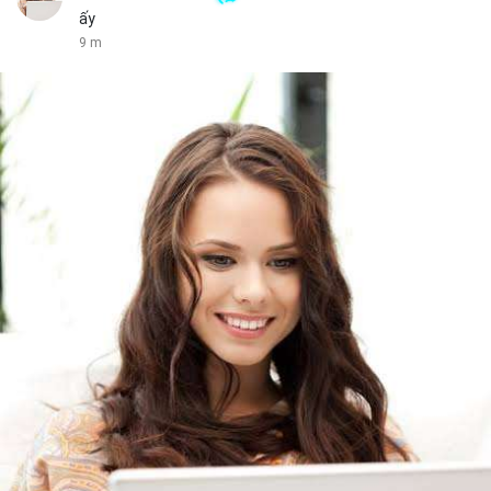
ấy
9 m