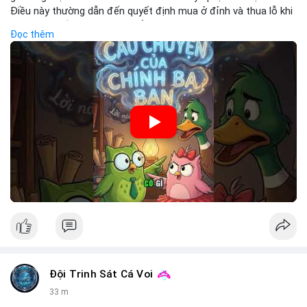
Điều này thường dẫn đến quyết định mua ở đỉnh và thua lỗ khi
thị trường điều chỉnh. Cần kiểm soát cảm xúc và tuân thủ
Đọc thêm
chiến lược đầu tư rõ ràng.
🎥 Xem video trực tiếp tại:
Nguồn: Cú Thông Thái
Đội Trinh Sát Cá Voi
33 m