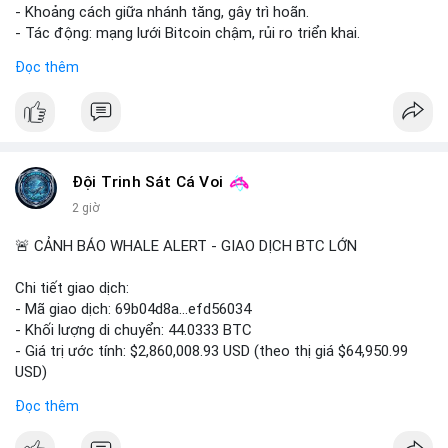
lạnh là đích đến.
- Khoảng cách giữa nhánh tăng, gây trì hoãn.
- Tác động: mạng lưới Bitcoin chậm, rủi ro triển khai.
Lời khuyên:
#binancesquare
#cryptonews
#btc
#bitcoin
Đọc thêm
Nhà đầu tư nhỏ lẻ nên quan sát thêm các giao dịch tiếp theo
và dòng tiền vào/ra sàn giao dịch trong 24 giờ tới. Tránh hành
$btc
động theo cảm tính, ưu tiên quản trị rủi ro và không nên vội
vàng mua bán khi chưa xác nhận rõ ý đồ của cá voi.
#vlikevn
#titanbot
#13dot1248btc
#chuyenvilanh
#phanphoisangiaodich
📰 Nguồn: Cointelegraph
Đội Trinh Sát Cá Voi
#852kusd
#mempoolbtc
2 giờ
🚨 CẢNH BÁO WHALE ALERT - GIAO DỊCH BTC LỚN
Chi tiết giao dịch:
- Mã giao dịch: 69b04d8a...efd56034
- Khối lượng di chuyển: 44.0333 BTC
- Giá trị ước tính: $2,860,008.93 USD (theo thị giá $64,950.99
USD)
- Thời gian: 10:19:27 2026-08-09 UTC
Đọc thêm
Nhận định phân tích hành vi của Cá voi dựa trên giao dịch này: