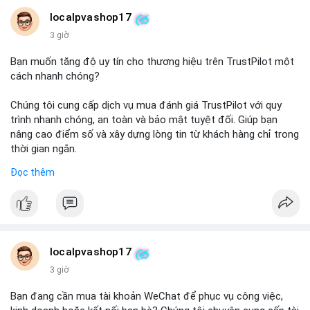
localpvashop17
3 giờ
Bạn muốn tăng độ uy tín cho thương hiệu trên TrustPilot một
cách nhanh chóng?
Chúng tôi cung cấp dịch vụ mua đánh giá TrustPilot với quy
trình nhanh chóng, an toàn và bảo mật tuyệt đối. Giúp bạn
nâng cao điểm số và xây dựng lòng tin từ khách hàng chỉ trong
thời gian ngắn.
Đọc thêm
Đặt hàng ngay hôm nay để nhận ưu đãi:
👉 Order tại: localpvashop
👉 Phản hồi 24/7
👉 WhatsApp: +1 660 215-8938
👉 Telegram: @localpvashop
localpvashop17
👉 Email: localpvashop@gmail.com
3 giờ
Đừng bỏ lỡ cơ hội cải thiện danh tiếng trực tuyến của bạn một
Bạn đang cần mua tài khoản WeChat để phục vụ công việc,
cách hiệu quả!