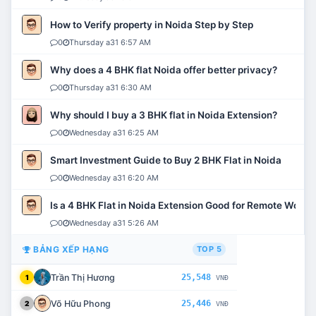
How to Verify property in Noida Step by Step
0
Thursday a31 6:57 AM
Why does a 4 BHK flat Noida offer better privacy?
0
Thursday a31 6:30 AM
Why should I buy a 3 BHK flat in Noida Extension?
0
Wednesday a31 6:25 AM
Smart Investment Guide to Buy 2 BHK Flat in Noida
0
Wednesday a31 6:20 AM
Is a 4 BHK Flat in Noida Extension Good for Remote Work?
0
Wednesday a31 5:26 AM
BẢNG XẾP HẠNG
TOP 5
Trần Thị Hương
25,548
1
VNĐ
Võ Hữu Phong
25,446
2
VNĐ