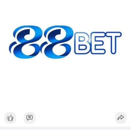
hướng dòng tiền, ưu tiên quản trị rủi ro.
#42btc
#vilanh
#tichluydaihan
#btcmempool
#64831usd