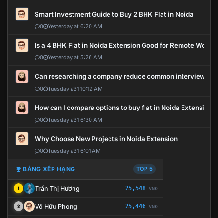
Smart Investment Guide to Buy 2 BHK Flat in Noida
0
Yesterday at 6:20 AM
Is a 4 BHK Flat in Noida Extension Good for Remote Work?
0
Yesterday at 5:26 AM
Can researching a company reduce common interview mi
0
Tuesday a31 10:12 AM
How can I compare options to buy flat in Noida Extension?
0
Tuesday a31 6:30 AM
Why Choose New Projects in Noida Extension
0
Tuesday a31 6:01 AM
BẢNG XẾP HẠNG
TOP 5
Trần Thị Hương
25,548
1
VNĐ
Võ Hữu Phong
25,446
2
VNĐ