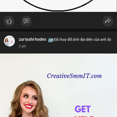
zariyahrhodes
Đã thay đổi ảnh đại diện của anh ấy
2 giờ