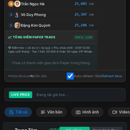
Trần Ngọc Hà
25,445
3
VNĐ
Võ Duy Phong
25,347
4
VNĐ
Đặng Kim Quỳnh
25,246
5
VNĐ
TỔNG ĐIỂM PAPER TRADE
TOP 5 · LIVE
Điểm live = số dư ví + ký quỹ + PnL chưa chốt · Chốt 12:00
ngày cuối tháng · Top 1 trên 20.000 đ nhận 30 ngày VIP Whale.
Chưa có thành viên giao dịch Paper trong tháng.
Hide Module
Diễn đàn
Auto-refresh (30s)
Refresh Now
Đang tải giá live...
LIVE PRICE
Tất cả
Văn bản
Hình ảnh
Video