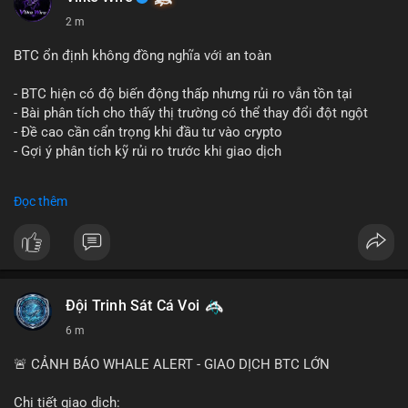
2 m
BTC ổn định không đồng nghĩa với an toàn
- BTC hiện có độ biến động thấp nhưng rủi ro vẫn tồn tại
- Bài phân tích cho thấy thị trường có thể thay đổi đột ngột
- Đề cao cần cẩn trọng khi đầu tư vào crypto
- Gợi ý phân tích kỹ rủi ro trước khi giao dịch
#binancesquare
#cryptonews
#btc
#marketanalysis
Đọc thêm
$btc
#vlikevn
#titanbot
📰 Nguồn: CoinDesk
Đội Trinh Sát Cá Voi
6 m
🚨 CẢNH BÁO WHALE ALERT - GIAO DỊCH BTC LỚN
Chi tiết giao dịch: