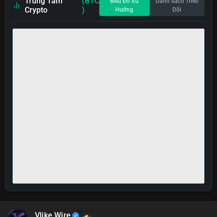
Trung Tâm
(BTC
Biểu Đồ Xu
Danh Sách Theo
Crypto
)
Hướng
Dõi
Vlike Wire