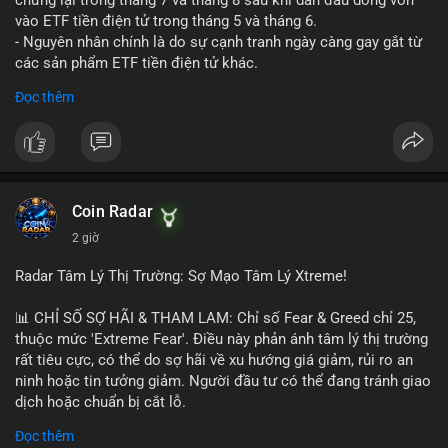
vào ETF tiền điện tử trong tháng 5 và tháng 6.
- Nguyên nhân chính là do sự cạnh tranh ngày càng gay gắt từ
các sản phẩm ETF tiền điện tử khác.
- Điều này cho thấy sự quan tâm của nhà đầu tư đối với
Đọc thêm
Hyperliquid có thể đã giảm bớt, ảnh hưởng đến dòng vốn và
thanh khoản của đồng tiền này.
- Nhà đầu tư cần theo dõi sát sao diễn biến thị trường và các
yếu tố cạnh tranh để đưa ra quyết định đầu tư hợp lý.
#binancesquare
#cryptonews
#hyperliquid
#etf
#jpmorgan
Coin Radar
2 giờ
$hype
Radar Tâm Lý Thị Trường: Sợ Mạo Tâm Lý Xtreme!
#vlikevn
#titanbot
📊 CHỈ SỐ SỢ HÃI & THAM LAM: Chỉ số Fear & Greed chỉ 25,
📰 Nguồn: CoinDesk
thuộc mức 'Extreme Fear'. Điều này phản ánh tâm lý thị trường
rất tiêu cực, có thể do sợ hãi về xu hướng giá giảm, rủi ro an
ninh hoặc tin tưởng giảm. Người đầu tư có thể đang tránh giao
dịch hoặc chuẩn bị cắt lỗ.
Đọc thêm
📈 XU HƯỚNG TÌM KIẾM & THẢO LUẬN: Coin trending trên