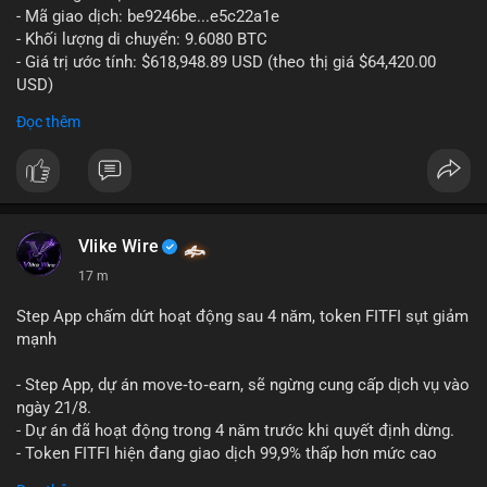
- Mã giao dịch: be9246be...e5c22a1e
- Khối lượng di chuyển: 9.6080 BTC
- Giá trị ước tính: $618,948.89 USD (theo thị giá $64,420.00
USD)
- Thời gian: 14:19:34 2026-08-06 UTC
Đọc thêm
Nhận định phân tích hành vi của Cá voi dựa trên giao dịch này:
Khối lượng 9.608 BTC, tương đương gần 619 nghìn USD, chưa
quá lớn để gây áp lực bán trực tiếp lên sàn giao dịch. Tuy
nhiên, việc di chuyển một lượng BTC tập trung trong thời điểm
biến động có thể là bước khởi đầu cho chiến dịch gom hàng
Vlike Wire
hoặc tái phân bổ danh mục. Nếu giao dịch được xác nhận
17 m
chuyển vào ví lạnh, khả năng cao cá voi đang tích lũy dài hạn,
giảm nguồn cung lưu thông. Ngược lại, nếu dòng tiền đổ về ví
Step App chấm dứt hoạt động sau 4 năm, token FITFI sụt giảm
sàn nóng, thị trường có thể đối mặt với áp lực chốt lời ngắn
mạnh
hạn.
- Step App, dự án move‑to‑earn, sẽ ngừng cung cấp dịch vụ vào
Lời khuyên cho nhà đầu tư nhỏ lẻ: Theo dõi xác nhận của giao
ngày 21/8.
dịch này. Nếu BTC tiếp tục bị rút khỏi sàn với tần suất tăng, đó
- Dự án đã hoạt động trong 4 năm trước khi quyết định dừng.
là tín hiệu tích cực cho xu hướng tăng giá. Hạn chế hành động
- Token FITFI hiện đang giao dịch 99,9% thấp hơn mức cao
theo cảm xúc, ưu tiên quản trị rủi ro với khối lượng vị thế nhỏ.
nhất từng đạt được.