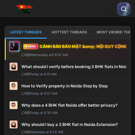
LATEST THREADS
HOTTEST THREADS
MOST VIEWED THRE
CẢNH BÁO BẢO MẬT &amp; NỘI QUY CỘNG ĐỒNG
VÀNG
0
Wednesday a31 6:07 AM
What should I verify before booking 3 BHK flats in Noida?
0
Today at 8:01 AM
How to Verify property in Noida Step by Step
0
Today at 6:57 AM
Why does a 4 BHK flat Noida offer better privacy?
0
Today at 6:30 AM
Why should I buy a 3 BHK flat in Noida Extension?
0
Yesterday at 6:25 AM