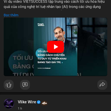
Ví dụ video VIETSUCCESS tập trung vào cách tối ưu hóa hiệu
quả của công nghệ trí tuệ nhân tạo (AI) trong các ứng dụng
chuyên nghiệp. AI được sử dụng để phân tích dữ liệu lớn, dự
Đọc thêm
đoán xu hướng thị trường, và tự động hóa quy trình trong lĩnh
vực tài chính và crypto. Bài đăng nhấn mạnh vai trò của AI
trong việc giảm thiểu sai lầm, tăng tốc độ xử lý, và hỗ trợ quyết
định dựa trên dữ liệu. Điều này đặc biệt quan trọng trong thời
kỳ phát triển nhanh chóng của ngành crypto, nơi tính chính xác
và tốc độ là yếu tố quyết định.
🎥 Xem video trực tiếp tại:
Nguồn: VIETSUCCESS
Vlike Wire
1 h