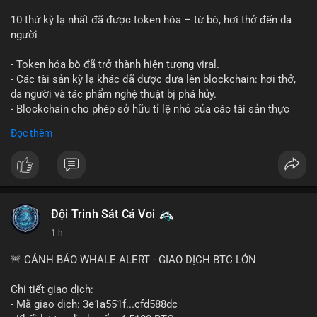
10 thứ kỳ lạ nhất đã được token hóa – từ bò, hơi thở đến da
người
- Token hóa bò đã trở thành hiện tượng viral.
- Các tài sản kỳ lạ khác đã được đưa lên blockchain: hơi thở,
da người và tác phẩm nghệ thuật bị phá hủy.
- Blockchain cho phép sở hữu tỉ lệ nhỏ của các tài sản thực
vật, mở ra thị trường mới.
Đọc thêm
- Câu hỏi về pháp lý, đạo đức và bảo mật đang được đặt ra.
- Nhiều nền tảng NFT đang thử nghiệm token hóa các tài sản
bất thường.
#binancesquare
#cryptonews
#tokenization
#web3
#nft
Đội Trinh Sát Cá Voi
$btc $eth
1 h
#vlikevn
#titanbot
🚨 CẢNH BÁO WHALE ALERT - GIAO DỊCH BTC LỚN
📰 Nguồn: Cointelegraph
Chi tiết giao dịch:
- Mã giao dịch: 3e1a551f...cfd588dc