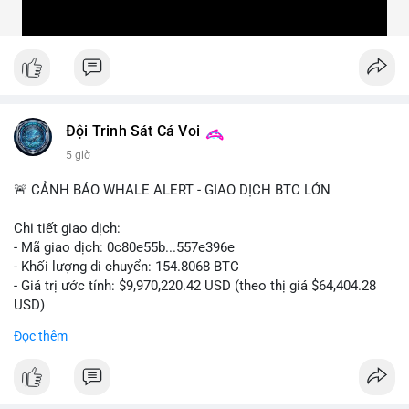
Đội Trinh Sát Cá Voi
5 giờ
🚨 CẢNH BÁO WHALE ALERT - GIAO DỊCH BTC LỚN
Chi tiết giao dịch:
- Mã giao dịch: 0c80e55b...557e396e
- Khối lượng di chuyển: 154.8068 BTC
- Giá trị ước tính: $9,970,220.42 USD (theo thị giá $64,404.28
USD)
- Thời gian: 22:19:54 2026-08-06 UTC
Đọc thêm
Một khối lượng 154.8 BTC trị giá gần 10 triệu USD vừa được
xác nhận di chuyển trong mempool. Với quy mô này, khả năng
cao đây là hành vi chuyển nội bộ giữa các ví do cá nhân hoặc