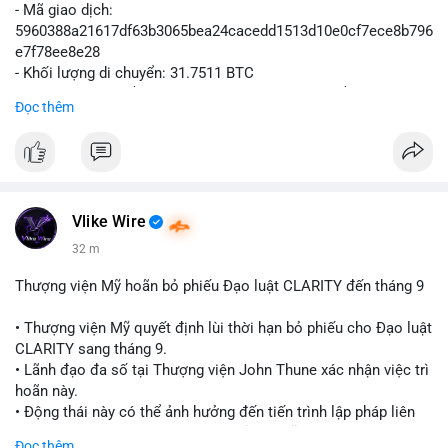
- Mã giao dịch:
5960388a21617df63b3065bea24cacedd1513d10e0cf7ece8b796
e7f78ee8e28
- Khối lượng di chuyển: 31.7511 BTC
- Giá trị ước tính: $2,042,300.50 USD (theo thị giá $64,322.12
Đọc thêm
USD)
- Thời gian: 03:19:19 2
Vlike Wire
32 m
Thượng viện Mỹ hoãn bỏ phiếu Đạo luật CLARITY đến tháng 9
• Thượng viện Mỹ quyết định lùi thời hạn bỏ phiếu cho Đạo luật
CLARITY sang tháng 9.
• Lãnh đạo đa số tại Thượng viện John Thune xác nhận việc trì
hoãn này.
• Động thái này có thể ảnh hưởng đến tiến trình lập pháp liên
quan đến khung pháp lý tiền điện tử tại Mỹ.
Đọc thêm