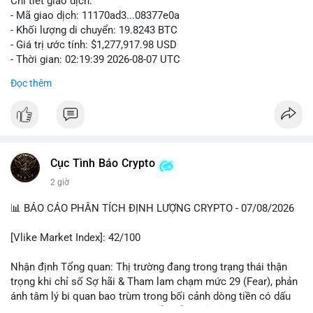
Chi tiết giao dịch:
- Mã giao dịch: 11170ad3...08377e0a
- Khối lượng di chuyển: 19.8243 BTC
- Giá trị ước tính: $1,277,917.98 USD
- Thời gian: 02:19:39 2026-08-07 UTC
Đọc thêm
Khối lượng gần 20 BTC trị giá hơn 1.27 triệu USD được chuyển
trong một giao dịch chưa xác nhận cho thấy dấu hiệu cá voi
đang tái cơ cấu danh mục. Với mức giá 64,462 USD, hành động
này thiên về chuyển ví lạnh để tích lũy dài hạn hơn là áp lực
bán ngắn hạn, bởi khối lượng không quá lớn để gây sốc thanh
khoản sàn giao dịch. Tâm lý thị trường có thể được củng cố
Cục Tình Báo Crypto
nhẹ khi dòng tiền lớn di chuyển khỏi sàn, giảm nguồn cung sẵn
2 giờ
có.
📊 BÁO CÁO PHÂN TÍCH ĐỊNH LƯỢNG CRYPTO - 07/08/2026
Nhà đầu tư nhỏ lẻ nên theo dõi xác nhận của giao dịch này và
quan sát thêm 2-3 giao dịch tương tự trong 24 giờ tới. Nếu xu
[Vlike Market Index]: 42/100
hướng rút về ví lạnh tiếp diễn, khả năng tích lũy đang chiếm ưu
thế, phù hợp với chiến lược nắm giữ trung hạn.
Nhận định Tổng quan: Thị trường đang trong trạng thái thận
trọng khi chỉ số Sợ hãi & Tham lam chạm mức 29 (Fear), phản
#19dot8243btc
#vilanh
#tichluydaihan
#giaodichchuaxacnhan
ánh tâm lý bi quan bao trùm trong bối cảnh dòng tiền có dấu
#btcmempool
hiệu chững lại và thanh lý đòn bẩy diễn ra ở cả hai phía.