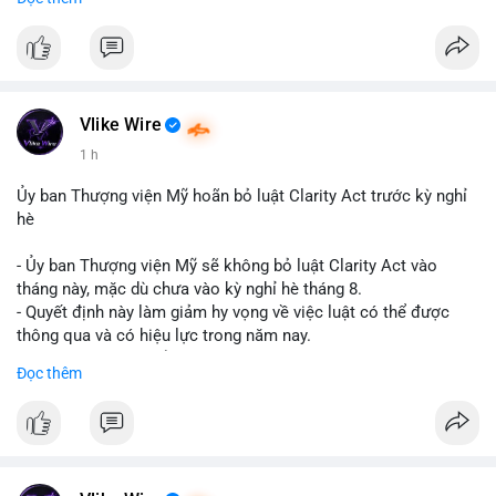
$btc $eth
#vlikevn
#titanbot
📰 Nguồn: Cointelegraph
Vlike Wire
1 h
Ủy ban Thượng viện Mỹ hoãn bỏ luật Clarity Act trước kỳ nghỉ
hè
- Ủy ban Thượng viện Mỹ sẽ không bỏ luật Clarity Act vào
tháng này, mặc dù chưa vào kỳ nghỉ hè tháng 8.
- Quyết định này làm giảm hy vọng về việc luật có thể được
thông qua và có hiệu lực trong năm nay.
- Luật Clarity Act nhằm cung cấp quy định rõ ràng hơn về danh
Đọc thêm
mục chứng chỉ cho tài sản số tại Mỹ.
- Sự trì hoãn có thể ảnh hưởng đến sự tin tưởng của nhà đầu tư
và phát triển thị trường crypto tại Mỹ.
$btc $eth