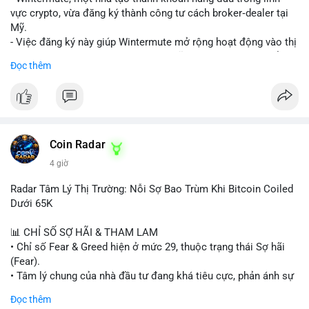
#longliquidation
#stablecoinusdt
vực crypto, vừa đăng ký thành công tư cách broker‑dealer tại
Lời khuyên: Nhà đầu tư nhỏ lẻ nên thận trọng, tránh hành động
Mỹ.
theo cảm xúc. Quan sát diễn biến giá trong 24-48 giờ tới. Nếu
- Việc đăng ký này giúp Wintermute mở rộng hoạt động vào thị
giá không phản ứng mạnh, khả năng cao là chuyển ví nội bộ, ít
trường chứng khoán tokenized, một lĩnh vực đang phát triển
Đọc thêm
tác động đến thị trường. Chỉ vào lệnh khi có xác nhận xu
nhanh chóng ở Hoa Kỳ.
hướng rõ ràng.
- Với tư cách là broker‑dealer, công ty có thể cung cấp dịch vụ
giao dịch, sàn giao dịch và thanh toán cho các tài sản
#317btc
#20triệuusd
#mempool
#chuyểnsàn
#áplựcbán
tokenized, đồng thời tuân thủ quy định của SEC.
- Đây là bước chiến lược nhằm tận dụng cơ hội tăng trưởng của
thị trường tokenized và củng cố vị thế của Wintermute trong
Coin Radar
ngành tài chính kỹ thuật số.
4 giờ
#binancesquare
#cryptonews
#wintermute
#brokerdealer
Radar Tâm Lý Thị Trường: Nỗi Sợ Bao Trùm Khi Bitcoin Coiled
#tokenizedsecurities
#usregulation
Dưới 65K
$btc $eth
📊 CHỈ SỐ SỢ HÃI & THAM LAM
• Chỉ số Fear & Greed hiện ở mức 29, thuộc trạng thái Sợ hãi
#vlikevn
#titanbot
(Fear).
• Tâm lý chung của nhà đầu tư đang khá tiêu cực, phản ánh sự
📰 Nguồn: Cointelegraph
thận trọng cao độ trước các biến động thị trường.
Đọc thêm