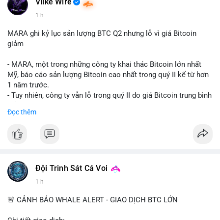
Vlike Wire
#vlikevn
#titanbot
1 h
📰 Nguồn: CoinDesk
MARA ghi kỷ lục sản lượng BTC Q2 nhưng lỗ vì giá Bitcoin
giảm
- MARA, một trong những công ty khai thác Bitcoin lớn nhất
Mỹ, báo cáo sản lượng Bitcoin cao nhất trong quý II kể từ hơn
1 năm trước.
- Tuy nhiên, công ty vẫn lỗ trong quý II do giá Bitcoin trung bình
giảm 28% so với cùng kỳ năm trước.
Đọc thêm
- Sự tăng sản lượng không đủ bù đắp cho sự suy giảm giá trị
của Bitcoin, ảnh hưởng trực tiếp đến doanh thu và lợi nhuận.
$btc
#btc
#vlikevn
#titanbot
Đội Trinh Sát Cá Voi
1 h
📰 Nguồn: Cointelegraph
🚨 CẢNH BÁO WHALE ALERT - GIAO DỊCH BTC LỚN