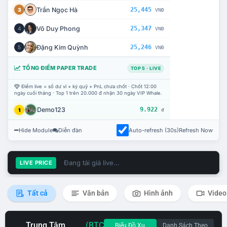
Trần Ngọc Hà
25,445
3
VNĐ
Võ Duy Phong
25,347
4
VNĐ
Đặng Kim Quỳnh
25,246
5
VNĐ
TỔNG ĐIỂM PAPER TRADE
TOP 5 · LIVE
Điểm live = số dư ví + ký quỹ + PnL chưa chốt · Chốt 12:00
ngày cuối tháng · Top 1 trên 20.000 đ nhận 30 ngày VIP Whale.
Demo123
9.922
1
đ
Hide Module
Diễn đàn
Auto-refresh (30s)
Refresh Now
Đang tải giá live...
LIVE PRICE
Tất cả
Văn bản
Hình ảnh
Video
Trung Tâm
(BTC
Biểu Đồ Xu
Danh Sách Theo