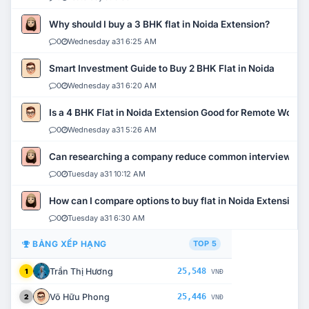
Why should I buy a 3 BHK flat in Noida Extension?
0
Wednesday a31 6:25 AM
Smart Investment Guide to Buy 2 BHK Flat in Noida
0
Wednesday a31 6:20 AM
Is a 4 BHK Flat in Noida Extension Good for Remote Work?
0
Wednesday a31 5:26 AM
Can researching a company reduce common interview mi
0
Tuesday a31 10:12 AM
How can I compare options to buy flat in Noida Extension?
0
Tuesday a31 6:30 AM
BẢNG XẾP HẠNG
TOP 5
Trần Thị Hương
25,548
1
VNĐ
Võ Hữu Phong
25,446
2
VNĐ