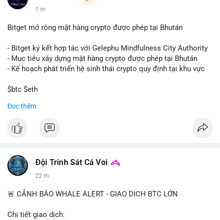
1 m
Bitget mở rộng mặt hàng crypto được phép tại Bhután
- Bitget ký kết hợp tác với Gelephu Mindfulness City Authority
- Mục tiêu xây dựng mặt hàng crypto được phép tại Bhután
- Kế hoạch phát triển hệ sinh thái crypto quy định tại khu vực
$btc $eth
Đọc thêm
#vlikevn
#titanbot
📰 Nguồn: Cointelegraph
Đội Trinh Sát Cá Voi
22 m
🚨 CẢNH BÁO WHALE ALERT - GIAO DỊCH BTC LỚN
Chi tiết giao dịch: