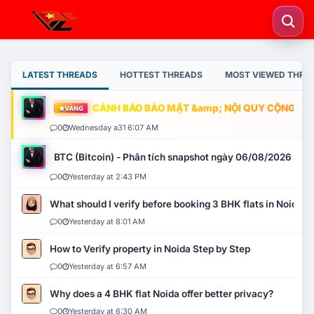
LATEST THREADS
HOTTEST THREADS
MOST VIEWED THRE
CẢNH BÁO BẢO MẬT &amp; NỘI QUY CỘNG ĐỒNG
VÀNG
0
Wednesday a31 6:07 AM
BTC (Bitcoin) - Phân tích snapshot ngày 06/08/2026
0
Yesterday at 2:43 PM
What should I verify before booking 3 BHK flats in Noida?
0
Yesterday at 8:01 AM
How to Verify property in Noida Step by Step
0
Yesterday at 6:57 AM
Why does a 4 BHK flat Noida offer better privacy?
0
Yesterday at 6:30 AM