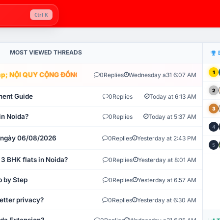
Ctrl K
MOST VIEWED THREADS
1
; NỘI QUY CỘNG ĐỒNG VLIKE.VN: HỆ THỐNG GIÁM SÁT TỰ ĐỘNG V
0
Replies
Wednesday a31 6:07 AM
2
ment Guide
0
Replies
Today at 6:13 AM
3
in Noida?
0
Replies
Today at 5:37 AM
4
t ngày 06/08/2026
0
Replies
Yesterday at 2:43 PM
5
 3 BHK flats in Noida?
0
Replies
Yesterday at 8:01 AM
p by Step
0
Replies
Yesterday at 6:57 AM
etter privacy?
0
Replies
Yesterday at 6:30 AM