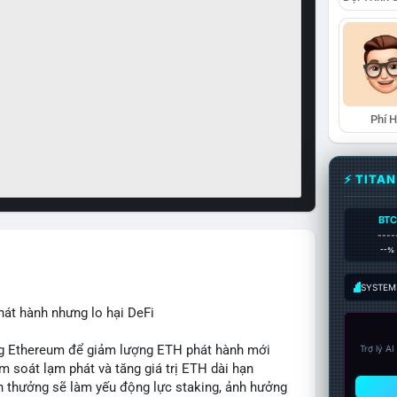
Phí 
⚡ TITA
BTC
----
--%
SYSTEM:
hát hành nhưng lo hại DeFi
ing Ethereum để giảm lượng ETH phát hành mới
Trợ lý A
ểm soát lạm phát và tăng giá trị ETH dài hạn
ần thưởng sẽ làm yếu động lực staking, ảnh hưởng