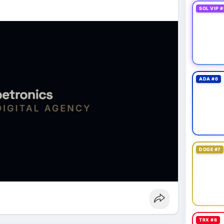
SOL VIP #
ADA #6
DOGE #7
TRX #8