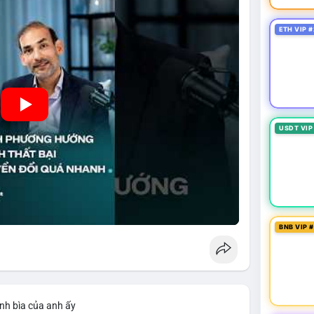
ETH VIP #
USDT VIP
BNB VIP 
nh bìa của anh ấy