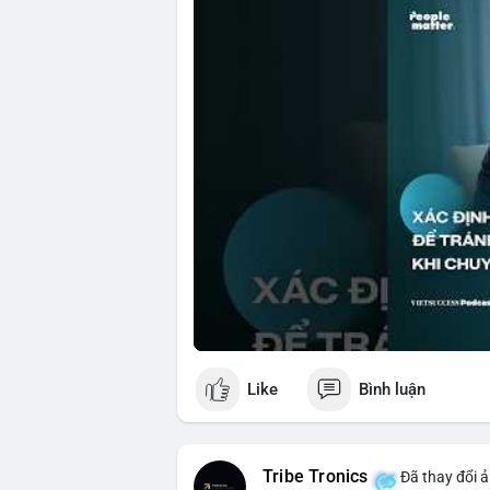
🎥 Xem video trực tiếp tại:
Nguồn: VIETSUCCESS
Like
Bình luận
Tribe Tronics
Đã thay đổi ả