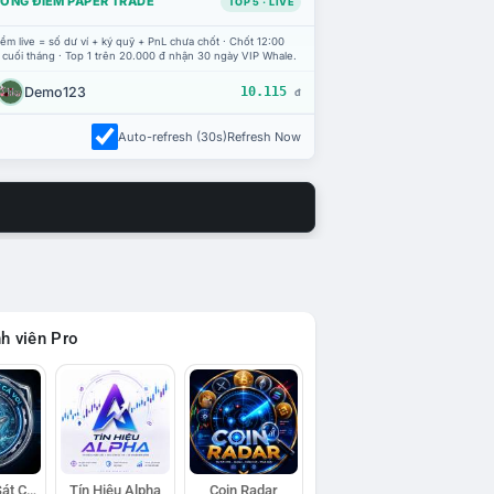
ỔNG ĐIỂM PAPER TRADE
TOP 5 · LIVE
ểm live = số dư ví + ký quỹ + PnL chưa chốt · Chốt 12:00
 cuối tháng · Top 1 trên 20.000 đ nhận 30 ngày VIP Whale.
Demo123
10.115
đ
Auto-refresh (30s)
Refresh Now
h viên Pro
Đội Trinh Sát Cá Voi
Tín Hiệu Alpha
Coin Radar