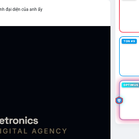
nh đại diện của anh ấy
TON #9
OPTIMUS 