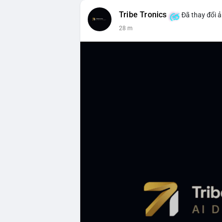
Tribe Tronics
Đã thay đổi ả
28 m