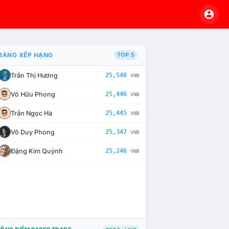
BẢNG XẾP HẠNG
TOP 5
Trần Thị Hương
25,548
VNĐ
À CHẾ TÀI XỬ LÝ VI PHẠM
Võ Hữu Phong
25,446
VNĐ
Trần Ngọc Hà
25,445
VNĐ
Võ Duy Phong
25,347
VNĐ
Đặng Kim Quỳnh
25,246
VNĐ