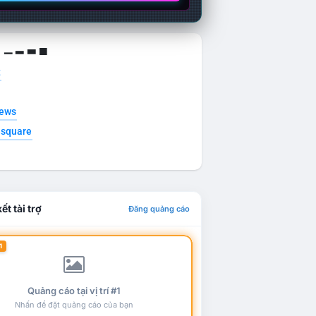
g ▁ ▂ ▃ ▄
t
news
esquare
ết tài trợ
Đăng quảng cáo
1
Quảng cáo tại vị trí #1
Nhấn để đặt quảng cáo của bạn