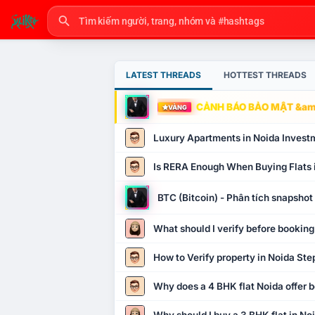
LATEST THREADS
HOTTEST THREADS
CẢNH BÁO BẢO MẬT &amp
VÀNG
Luxury Apartments in Noida Invest
Is RERA Enough When Buying Flats 
BTC (Bitcoin) - Phân tích snapsho
What should I verify before booking
How to Verify property in Noida Ste
Why does a 4 BHK flat Noida offer b