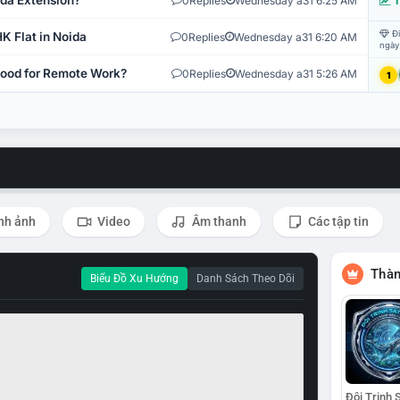
ida Extension?
0
Replies
Wednesday a31 6:25 AM
T
Đi
K Flat in Noida
0
Replies
Wednesday a31 6:20 AM
ngày
 Good for Remote Work?
0
Replies
Wednesday a31 5:26 AM
1
nh ảnh
Video
Âm thanh
Các tập tin
Thàn
Biểu Đồ Xu Hướng
Danh Sách Theo Dõi