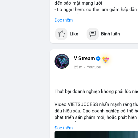
đến bảo mật mạng lưới
- Lo ngại thêm: có thể làm giảm hấp dẫn
tham gia của nhà đầu tư istituционаl
Đọc thêm
- Diễn ra trong bối cảnh Ethereum đang 
cho hệ sinh thái
Like
Bình luận
#binancesquare
#cryptonews
#eth
#defi
$eth
V Stream
#vlikevn
#titanbot
25 m
·
Youtube
📰 Nguồn: Cointelegraph
Thất bại doanh nghiệp không phải lúc nà
Video VIETSUCCESS nhấn mạnh rằng thất 
dấu hiệu xấu. Các doanh nghiệp có thể họ
phát triển sản phẩm mới, hoặc phát hiện l
crypto, hiểu rõ nguyên nhân thất bại giúp 
Đọc thêm
này đặc biệt quan trọng khi áp dụng vào
blockchain.