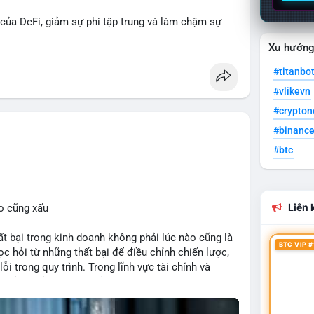
 của DeFi, giảm sự phi tập trung và làm chậm sự
Xu hướn
cân bằng giữa giảm phát hành và duy trì sức hấp dẫn
#titanbo
#eip8363
#vlikevn
#crypto
#binanc
#btc
Liên k
o cũng xấu
bại trong kinh doanh không phải lúc nào cũng là
BTC VIP #
c hỏi từ những thất bại để điều chỉnh chiến lược,
ỗi trong quy trình. Trong lĩnh vực tài chính và
quản lý rủi ro hiệu quả và tránh lặp lại sai lầm. Điều
 các mô hình kinh doanh mới hoặc đầu tư vào dự án