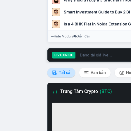
Why should I buy a 3 BHK flat in No
Smart Investment Guide to Buy 2 BH
Is a 4 BHK Flat in Noida Extension
Hide Module
Diễn đàn
Đang tải giá live...
LIVE PRICE
Tất cả
Văn bản
Hì
Trung Tâm Crypto
(BTC)