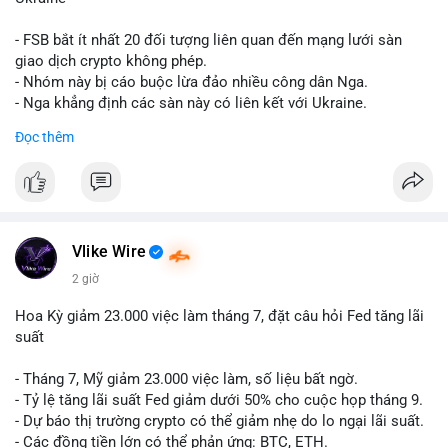
giống nhau ở mọi bài như
#whalealert
,
#smartmoney
,
#cryptonews
,
#vlikesignals
. Mỗi bài viết phải có bộ hashtag
- FSB bắt ít nhất 20 đối tượng liên quan đến mạng lưới sàn
riêng biệt phản ánh đúng nội dung cụ thể của giao dịch đó. Ví
giao dịch crypto không phép.
dụ nếu giao dịch 45 BTC chuyển ví lạnh:
#45btc
#vilanh
- Nhóm này bị cáo buộc lừa đảo nhiều công dân Nga.
#tichluydaihan
#btcmempool
. KHÔNG dùng hashtag tên mô
- Nga khẳng định các sàn này có liên kết với Ukraine.
hình AI (
#gpt
,
#deepseek
,
#gemini
,
#claude
,
#ai
).
Đọc thêm
#russia
#cryptonews
#regulation
#fsb
$btc $eth
#vlikevn
#titanbot
Vlike Wire
📰 Nguồn: CoinDesk
2 giờ
Hoa Kỳ giảm 23.000 việc làm tháng 7, đặt câu hỏi Fed tăng lãi
suất
- Tháng 7, Mỹ giảm 23.000 việc làm, số liệu bất ngờ.
- Tỷ lệ tăng lãi suất Fed giảm dưới 50% cho cuộc họp tháng 9.
- Dự báo thị trường crypto có thể giảm nhẹ do lo ngại lãi suất.
- Các đồng tiền lớn có thể phản ứng: BTC, ETH.