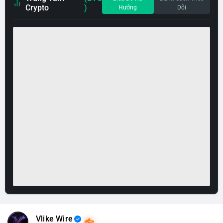
Crypto
)
Hướng
Dõi
Vlike Wire