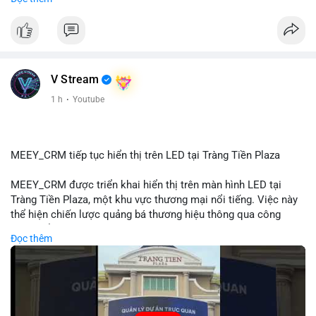
#72dot2609btc
#4triệu7usd
#chuyểnvílạnh
#áplựcbántiềmnăng
#mempoolbtc
#vlikevn
#titanbot
📰 Nguồn: Cointelegraph
V Stream
1 h
·
Youtube
MEEY_CRM tiếp tục hiển thị trên LED tại Tràng Tiền Plaza
MEEY_CRM được triển khai hiển thị trên màn hình LED tại
Tràng Tiền Plaza, một khu vực thương mại nổi tiếng. Việc này
thể hiện chiến lược quảng bá thương hiệu thông qua công
nghệ hiển thị công cộng. Tràng Tiền Plaza thu hút lượng khách
Đọc thêm
lớn hàng ngày, giúp tăng cường nhận diện thương hiệu
MEEY_CRM. Mô hình này kết hợp công nghệ LED với việc đặt
sản tại điểm giao thông quan trọng.
🎥 Xem video trực tiếp tại: