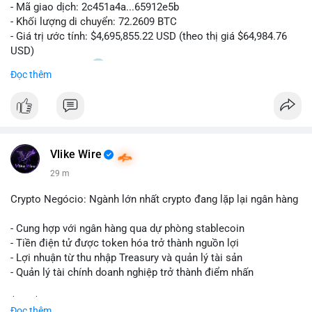
- Mã giao dịch: 2c451a4a...65912e5b
- Khối lượng di chuyển: 72.2609 BTC
- Giá trị ước tính: $4,695,855.22 USD (theo thị giá $64,984.76
USD)
- Thời gian: 15:20
0 2026-08-07 UTC
Đọc thêm
Nhận định phân tích hành vi của Cá voi dựa trên giao dịch này:
Lượng BTC trị giá gần 4,7 triệu USD được dồn vào một giao
dịch duy nhất cho thấy dấu hiệu chuyển tiền có chủ đích,
không phải hành động phân tán nhỏ lẻ. Nếu điểm đến là ví sàn
Vlike Wire
giao dịch, áp lực bán ngắn hạn có thể gia tăng, ảnh hưởng đến
tâm lý nhà đầu tư. Ngược lại, nếu dòng tiền đổ về ví lạnh, đây
29 m
là tín hiệu tích lũy dài hạn, cho thấy cá voi đang gom hàng ở
vùng giá hiện tại thay vì thoát ra.
Crypto Negócio: Ngành lớn nhất crypto đang lặp lại ngân hàng
Lời khuyên ngắn gọn cho nhà đầu tư nhỏ lẻ: Theo dõi sát địa
- Cung hợp với ngân hàng qua dự phòng stablecoin
chỉ nhận của giao dịch này trong 24-48 giờ tới. Đừng vội hành
- Tiền điện tử được token hóa trở thành nguồn lợi
động theo cảm xúc khi chỉ dựa vào một lệnh chuyển đơn lẻ;
- Lợi nhuận từ thu nhập Treasury và quản lý tài sản
hãy quan sát thêm các lệnh tiếp theo để xác nhận xu hướng
- Quản lý tài chính doanh nghiệp trở thành điểm nhấn
dòng tiền trước khi điều chỉnh vị thế.
$btc $eth
Đọc thêm