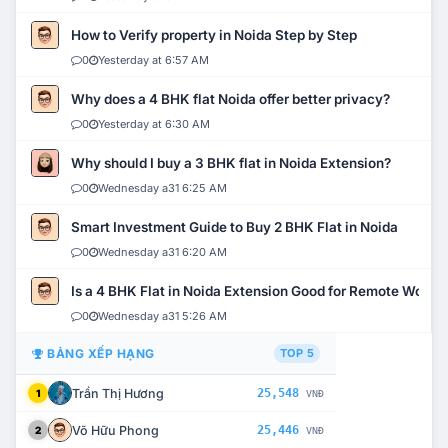
How to Verify property in Noida Step by Step
0
Yesterday at 6:57 AM
Why does a 4 BHK flat Noida offer better privacy?
0
Yesterday at 6:30 AM
Why should I buy a 3 BHK flat in Noida Extension?
0
Wednesday a31 6:25 AM
Smart Investment Guide to Buy 2 BHK Flat in Noida
0
Wednesday a31 6:20 AM
Is a 4 BHK Flat in Noida Extension Good for Remote Work?
0
Wednesday a31 5:26 AM
BẢNG XẾP HẠNG
TOP 5
Trần Thị Hương
25,548
1
VNĐ
Võ Hữu Phong
25,446
2
VNĐ