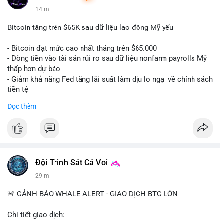
14 m
Bitcoin tăng trên $65K sau dữ liệu lao động Mỹ yếu
- Bitcoin đạt mức cao nhất tháng trên $65.000
- Dòng tiền vào tài sản rủi ro sau dữ liệu nonfarm payrolls Mỹ
thấp hơn dự báo
- Giảm khả năng Fed tăng lãi suất làm dịu lo ngại về chính sách
tiền tệ
#binancesquare
#cryptonews
#btc
Đọc thêm
$btc
#vlikevn
#titanbot
📰 Nguồn: Cointelegraph
Đội Trinh Sát Cá Voi
29 m
🚨 CẢNH BÁO WHALE ALERT - GIAO DỊCH BTC LỚN
Chi tiết giao dịch: