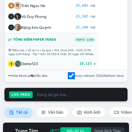
Trần Ngọc Hà
25,445
3
VNĐ
Võ Duy Phong
25,347
4
VNĐ
Đặng Kim Quỳnh
25,246
5
VNĐ
TỔNG ĐIỂM PAPER TRADE
TOP 5 · LIVE
Điểm live = số dư ví + ký quỹ + PnL chưa chốt · Chốt 12:00
ngày cuối tháng · Top 1 trên 20.000 đ nhận 30 ngày VIP Whale.
Demo123
10.115
1
đ
Hide Module
Diễn đàn
Auto-refresh (30s)
Refresh Now
Đang tải giá live...
LIVE PRICE
Tất cả
Văn bản
Hình ảnh
Video
Trung Tâm
(BTC
Biểu Đồ Xu
Danh Sách Theo