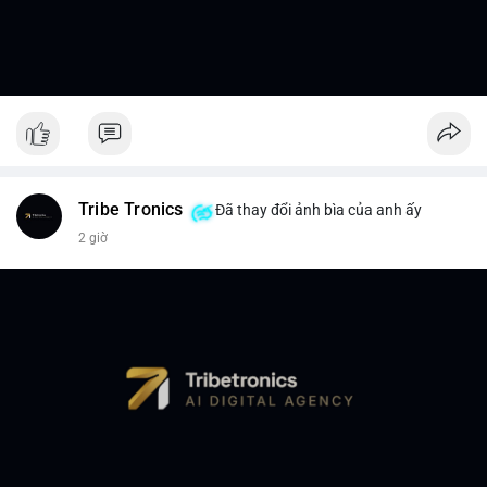
Tribe Tronics
Đã thay đổi ảnh bìa của anh ấy
2 giờ