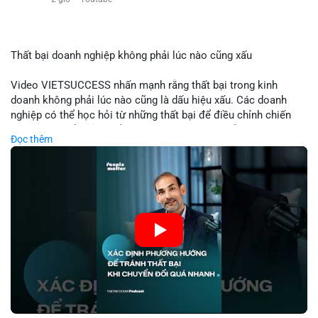
$eth
#vlikevn
#titanbot
Thất bại doanh nghiệp không phải lúc nào cũng xấu
📰 Nguồn: Cointelegraph
Video VIETSUCCESS nhấn mạnh rằng thất bại trong kinh
doanh không phải lúc nào cũng là dấu hiệu xấu. Các doanh
nghiệp có thể học hỏi từ những thất bại để điều chỉnh chiến
lược, phát triển sản phẩm mới, hoặc phát hiện lỗi trong quy
Đọc thêm
trình. Trong lĩnh vực tài chính và crypto, hiểu rõ nguyên nhân
thất bại giúp quản lý rủi ro hiệu quả và tránh lặp lại sai lầm.
Điều này đặc biệt quan trọng khi áp dụng vào các mô hình kinh
doanh mới hoặc đầu tư vào dự án blockchain.
🎥 Xem video trực tiếp tại:
Nguồn: VIETSUCCESS