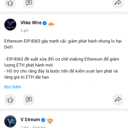
Vlike Wire
2 giờ
Ethereum EIP-8363 gây tranh cãi: giảm phát hành nhưng lo hại
DeFi
- EIP-8363 đề xuất sửa đổi cơ chế staking Ethereum để giảm
lượng ETH phát hành mới
- Hỗ trợ cho rằng đây là bước tiến để kiểm soát lạm phát và
tăng giá trị ETH dài hạn
- Các nhà phê bình lo ngại việc giảm phần thưởng sẽ làm yếu
Đọc thêm
động lực staking, ảnh hưởng đến bảo mật mạng lưới
- Lo ngại thêm: có thể làm giảm hấp dẫn của DeFi, giảm sự phi
tập trung và làm chậm sự tham gia của nhà đầu tư istituционаl
- Diễn ra trong bối cảnh Ethereum đang cân bằng giữa giảm
phát hành và duy trì sức hấp dẫn cho hệ sinh thái
#binancesquare
#cryptonews
#eth
#defi
#eip8363
V Stream
2 giờ
·
Youtube