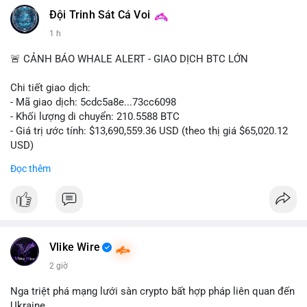
#vlikevn
#titanbot
Đội Trinh Sát Cá Voi
1 h
📰 Nguồn: CoinDesk
🚨 CẢNH BÁO WHALE ALERT - GIAO DỊCH BTC LỚN
Chi tiết giao dịch:
- Mã giao dịch: 5cdc5a8e...73cc6098
- Khối lượng di chuyển: 210.5588 BTC
- Giá trị ước tính: $13,690,559.36 USD (theo thị giá $65,020.12
USD)
- Thời gian: 14:19:51 2026-08-07 UTC
Đọc thêm
Nhận định phân tích hành vi của Cá voi dựa trên giao dịch này
(ví dụ: chuyển dịch lượng lớn coin, gom hàng ví lạnh, áp lực
bán tiềm năng...) và tác động tâm lý thị trường.
Lời khuyên ngắn gọn cho nhà đầu tư nhỏ lẻ.
Vlike Wire
Hashtags: Tự trích xuất 3-5 hashtag ĐỘC NHẤT từ nội dung
2 giờ
chính của bài viết này. Hashtag phải là các từ khóa cụ thể xuất
hiện trong bài (khối lượng BTC, hành vi cá voi, loại ví, mức giá
Nga triệt phá mạng lưới sàn crypto bất hợp pháp liên quan đến
USD). TUYỆT ĐỐI KHÔNG lặp lại các hashtag chung chung
Ukraine