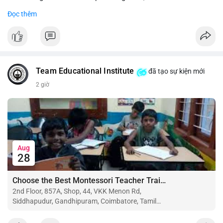
Đọc thêm
#binancesquare
#cryptonews
#btc
#eth
$btc $eth
#vlikevn
#titanbot
Team Educational Institute
đã tạo sự kiện mới
📰 Nguồn: CoinDesk
2 giờ
Aug
28
Choose the Best Montessori Teacher Training Institute in Coimbatore for a Rewarding Career
2nd Floor, 857A, Shop, 44, VKK Menon Rd,
Siddhapudur, Gandhipuram, Coimbatore, Tamil
Nadu 641044