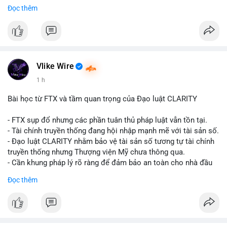
Đọc thêm
$btc
#vlikevn
#titanbot
📰 Nguồn: CoinDesk
Vlike Wire
1 h
Bài học từ FTX và tầm quan trọng của Đạo luật CLARITY
- FTX sụp đổ nhưng các phần tuân thủ pháp luật vẫn tồn tại.
- Tài chính truyền thống đang hội nhập mạnh mẽ với tài sản số.
- Đạo luật CLARITY nhằm bảo vệ tài sản số tương tự tài chính
truyền thống nhưng Thượng viện Mỹ chưa thông qua.
- Cần khung pháp lý rõ ràng để đảm bảo an toàn cho nhà đầu
tư.
Đọc thêm
#binancesquare
#cryptonews
#ftx
#regulation
#clarityact
$btc $eth