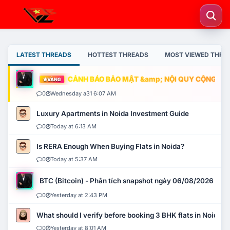
LATEST THREADS
HOTTEST THREADS
MOST VIEWED THRE
CẢNH BÁO BẢO MẬT &amp; NỘI QUY CỘNG ĐỒNG
VÀNG
0
Wednesday a31 6:07 AM
Luxury Apartments in Noida Investment Guide
0
Today at 6:13 AM
Is RERA Enough When Buying Flats in Noida?
0
Today at 5:37 AM
BTC (Bitcoin) - Phân tích snapshot ngày 06/08/2026
0
Yesterday at 2:43 PM
What should I verify before booking 3 BHK flats in Noida?
0
Yesterday at 8:01 AM