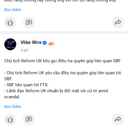
Mức tăng trưởng này tương ứng với tốc độ tăng trưởng kép
hàng năm (CAGR) đạt 5,9% trong giai đoạn dự báo.
Đọc thêm
Đây là tín hiệu tích cực cho các nhà sản xuất, nhà phân phối và
nhà đầu tư trong ngành vật liệu xây dựng và hạ tầng.
Bạn đánh giá thế nào về tiềm năng của dòng sản phẩm ống
nhựa polyolefin trong tương lai?
Vlike Wire
4 giờ
Chủ tịch Reform UK kêu gọi điều tra quyên góp liên quan SBF
- Chủ tịch Reform UK yêu cầu điều tra quyên góp liên quan tới
SBF.
- SBF liên quan tới FTX.
- Lãnh đạo Reform UK chuẩn bị đối mặt với cử tri amid
scandal.
- Sự kiện có thể ảnh hưởng đến hình ảnh SBF và FTX.
Đọc thêm
- Không có thông tin tác động thị trường ngay lập tức.
#binancesquare
#cryptonews
#sbf
#ftx
#reformuk
$btc $eth