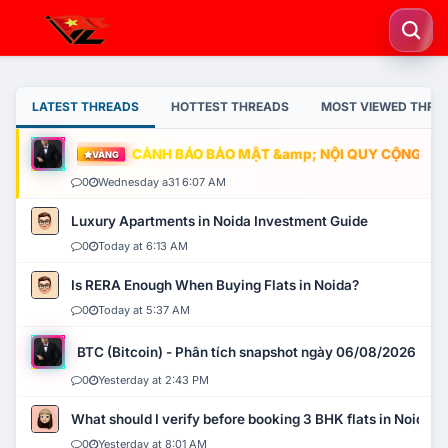
LATEST THREADS
HOTTEST THREADS
MOST VIEWED THRE
CẢNH BÁO BẢO MẬT &amp; NỘI QUY CỘNG ĐỒNG
VÀNG
0
Wednesday a31 6:07 AM
Luxury Apartments in Noida Investment Guide
0
Today at 6:13 AM
Is RERA Enough When Buying Flats in Noida?
0
Today at 5:37 AM
BTC (Bitcoin) - Phân tích snapshot ngày 06/08/2026
0
Yesterday at 2:43 PM
What should I verify before booking 3 BHK flats in Noida?
0
Yesterday at 8:01 AM