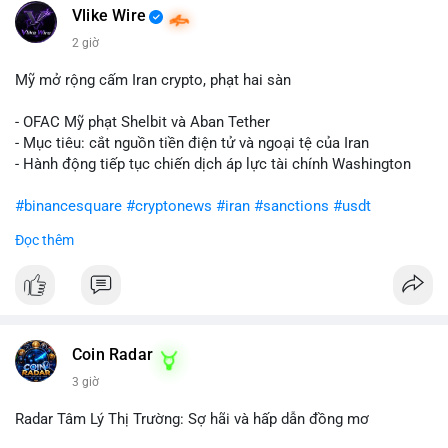
Vlike Wire
2 giờ
Mỹ mở rộng cấm Iran crypto, phạt hai sàn
- OFAC Mỹ phạt Shelbit và Aban Tether
- Mục tiêu: cắt nguồn tiền điện tử và ngoại tệ của Iran
- Hành động tiếp tục chiến dịch áp lực tài chính Washington
#binancesquare
#cryptonews
#iran
#sanctions
#usdt
Đọc thêm
$usdt
#vlikevn
#titanbot
📰 Nguồn: CoinDesk
Coin Radar
3 giờ
Radar Tâm Lý Thị Trường: Sợ hãi và hấp dẫn đồng mơ