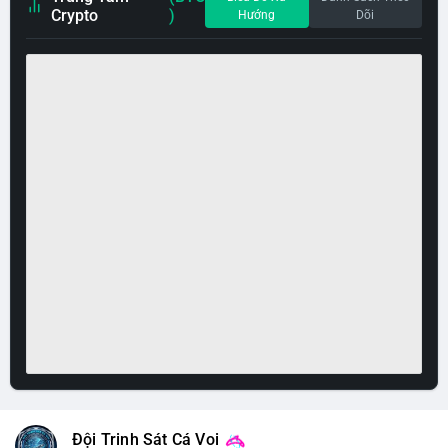
Crypto
)
Hướng
Dõi
Đội Trinh Sát Cá Voi