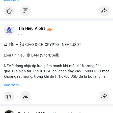
- Tác động: rủi ro cho thị trường crypto, tăng áp lực pháp lý.
#binancesquare
#cryptonews
#ofac
#ussanctions
#iran
$btc $eth
Tín Hiệu Alpha
#vlikevn
#titanbot
1 h
📰 Nguồn: Cointelegraph
🔮 TÍN HIỆU GIAO DỊCH CRYPTO - NEARUSDT
Loại tín hiệu: 🔴 BÁN (Short/Sell)
NEAR đang chịu áp lực giảm mạnh khi mất 4.1% trong 24h
qua. Giá hiện tại 1.5910 USD chỉ cách đáy 24h 1.5880 USD một
khoảng rất mỏng, trong khi đỉnh 1.6700 USD đã bị bỏ lại phía
sau. Biên độ dao động ngày đạt 4.9%, cho thấy phe bán đang
Đọc thêm
kiểm soát hoàn toàn. Khối lượng giao dịch 10.29 triệu NEAR
không đủ lớn để tạo lực đỡ, xác nhận xu hướng đi xuống đang
tiếp diễn.
Khuyến nghị giao dịch: