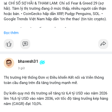
📊 CHỈ SỐ SỢ HÃI & THAM LAM: Chỉ số Fear & Greed 29 (sợ
hãi). Tâm lý thị trường đang ở mức thấp, nhiều người cẩn thận
hoặc bán. • CoinGecko hấp dẫn XRP, Pudgy Penguins, SOL. •
Google Trends Việt Nam hấp dẫn 'tin the thao' (tin tức crypto).
📈 XU HƯỚNG TÌM KIẾM & THẢO LUẬN: • XRP, SOL, PENGU,
Đọc thêm
ONDO, CASHCAT. • Chủ đề 'tô thị ty na' (tỷ giá) và 'giao thông'
(giao thông tài chính). • Bàn tán Binance Square tập trung vào
BTC breakout và lệnh long/short.
💬 DÒNG CHẢY TIN TỨC & TRUYỀN THÔNG: • Trump khẳng
định crypto là 'vấn đề lớn' giúp giảm áp lực USD. • Binance hỗ
bhavesh31
trợ cổ phiếu Apple/IBM. • Bài đăng hấp dẫn về $HFT, $SKYAI,
3 giờ
$BICO. • Tin nhắn cảnh báo về hack North Korea (Bybit).
Thị trường Hệ thống Đơn vị Điều khiển Kết nối và Viễn thông
💡 NHẬN ĐỊNH & KHUYẾN NGHỊ: Tâm lý thị trường đang phân
toàn cầu đang trên đà tăng trưởng mạnh mẽ.
cực. Sợ hãi do chỉ số thấp, nhưng hấp dẫn từ xu hướng meme
coin (PENGU, CASHCAT) và tin cậy từ các dự án lớn (BTC,
Dự kiến quy mô thị trường sẽ tăng từ 6,4 tỷ USD vào năm 2026
SOL). Rủi ro tăng nếu không có thông tin rõ ràng về quy định.
lên 16,6 tỷ USD vào năm 2036, với tốc độ tăng trưởng kép hàng
năm (CAGR) đạt 10,0%.
📊 Nguồn: Radar Tâm Lý Thị Trường