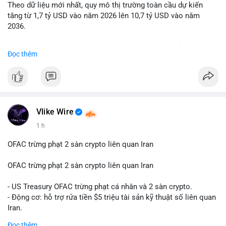
Theo dữ liệu mới nhất, quy mô thị trường toàn cầu dự kiến
Lời khuyên: Nhà đầu tư nhỏ lẻ nên quan sát thêm 2-4 giờ sau
tăng từ 1,7 tỷ USD vào năm 2026 lên 10,7 tỷ USD vào năm
khi giao dịch được xác nhận, tránh hành động theo cảm xúc.
2036.
Xác minh địa chỉ ví đích trước khi đưa ra quyết định vào lệnh,
ưu tiên quản trị rủi ro trong giai đoạn biến động mạnh.
Mức tăng trưởng này tương ứng với tốc độ tăng trưởng kép
Đọc thêm
hàng năm (CAGR) ấn tượng lên tới 20,2%.
#99dot6btc
#capvoichuyentien
#vilanhtichluy
#aplucban
#btcmempool65k
Điều gì đang thúc đẩy sự tăng trưởng vượt bậc này? Hãy cùng
theo dõi các phân tích chuyên sâu về xu hướng công nghệ và
nhu cầu thị trường trong thời gian tới.
Vlike Wire
1 h
OFAC trừng phạt 2 sàn crypto liên quan Iran
OFAC trừng phạt 2 sàn crypto liên quan Iran
- US Treasury OFAC trừng phạt cá nhân và 2 sàn crypto.
- Động cơ: hỗ trợ rửa tiền $5 triệu tài sản kỹ thuật số liên quan
Iran.
- Các sàn bị cấm hoạt động, tài khoản bị khóa.
Đọc thêm