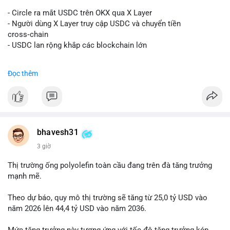
#vlikevn
#titanbot
- Circle ra mắt USDC trên OKX qua X Layer
📰 Nguồn: Decrypt
- Người dùng X Layer truy cập USDC và chuyển tiền
cross‑chain
- USDC lan rộng khắp các blockchain lớn
#binancesquare
#cryptonews
#usdc
#okx
#xlayer
Đọc thêm
$usdc
#vlikevn
#titanbot
📰 Nguồn: Cointelegraph
bhavesh31
3 giờ
Thị trường ống polyolefin toàn cầu đang trên đà tăng trưởng
mạnh mẽ.
Theo dự báo, quy mô thị trường sẽ tăng từ 25,0 tỷ USD vào
năm 2026 lên 44,4 tỷ USD vào năm 2036.