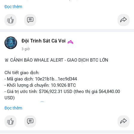
Sự tăng trưởng này được thúc đẩy bởi nhu cầu ngày càng cao
Đọc thêm
trong các lĩnh vực ô tô, logistics và thiết bị thông minh.
Doanh nghiệp cần theo dõi xu hướng này để nắm bắt cơ hội
đầu tư và phát triển giải pháp kết nối tiên tiến.
Đội Trinh Sát Cá Voi
3 giờ
🚨 CẢNH BÁO WHALE ALERT - GIAO DỊCH BTC LỚN
Chi tiết giao dịch:
- Mã giao dịch: 10e21b1b...1ec9d344
- Khối lượng di chuyển: 10.9026 BTC
- Giá trị ước tính: $706,922.31 USD (theo thị giá $64,840.00
USD)
- Thời gian: 18:20
0 2026-08-07 UTC
Đọc thêm
Nhận định phân tích:
Giao dịch 10.9 BTC trị giá hơn 706 nghìn USD được thực hiện
trong khung giờ thanh khoản mỏng (giờ châu Á) cho thấy chủ