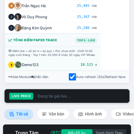
Trần Ngọc Hà
25,445
3
VNĐ
Võ Duy Phong
25,347
4
VNĐ
Đặng Kim Quỳnh
25,246
5
VNĐ
TỔNG ĐIỂM PAPER TRADE
TOP 5 · LIVE
Điểm live = số dư ví + ký quỹ + PnL chưa chốt · Chốt 12:00
ngày cuối tháng · Top 1 trên 20.000 đ nhận 30 ngày VIP Whale.
Demo123
10.115
1
đ
Hide Module
Diễn đàn
Auto-refresh (30s)
Refresh Now
Đang tải giá live...
LIVE PRICE
Tất cả
Văn bản
Hình ảnh
Video
Trung Tâm
(BTC
Biểu Đồ Xu
Danh Sách Theo