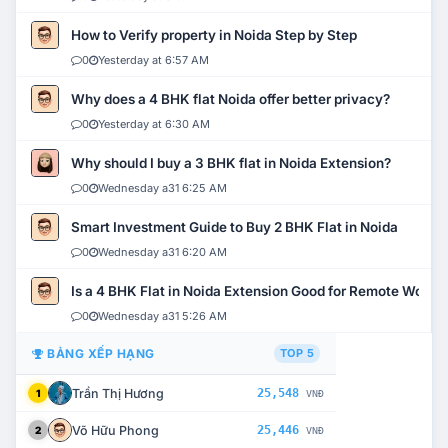
How to Verify property in Noida Step by Step
0
Yesterday at 6:57 AM
Why does a 4 BHK flat Noida offer better privacy?
0
Yesterday at 6:30 AM
Why should I buy a 3 BHK flat in Noida Extension?
0
Wednesday a31 6:25 AM
Smart Investment Guide to Buy 2 BHK Flat in Noida
0
Wednesday a31 6:20 AM
Is a 4 BHK Flat in Noida Extension Good for Remote Work?
0
Wednesday a31 5:26 AM
BẢNG XẾP HẠNG
TOP 5
Trần Thị Hương
25,548
1
VNĐ
Võ Hữu Phong
25,446
2
VNĐ