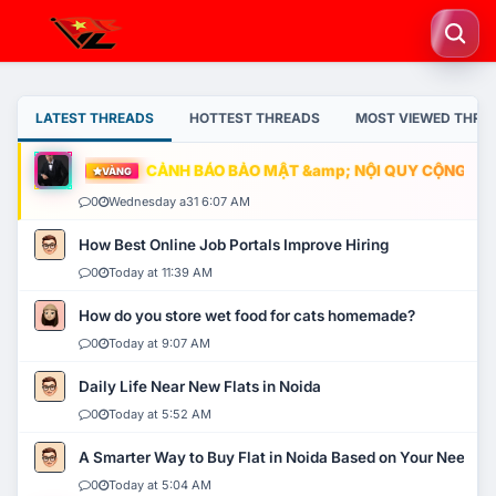
LATEST THREADS
HOTTEST THREADS
MOST VIEWED THRE
CẢNH BÁO BẢO MẬT &amp; NỘI QUY CỘNG ĐỒNG
VÀNG
0
Wednesday a31 6:07 AM
How Best Online Job Portals Improve Hiring
0
Today at 11:39 AM
How do you store wet food for cats homemade?
0
Today at 9:07 AM
Daily Life Near New Flats in Noida
0
Today at 5:52 AM
A Smarter Way to Buy Flat in Noida Based on Your Needs
0
Today at 5:04 AM