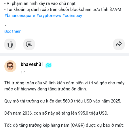
- Vi phạm an ninh xảy ra vào chủ nhật
- Tài khoản bị đánh cắp trên chuỗi blockchain ước tính $7.9M
#binancesquare
#cryptonews
#coinsbuy
$btc $eth
Đọc thêm
#vlikevn
#titanbot
📰 Nguồn: Cointelegraph
bhavesh31
1 h
Thị trường toàn cầu về linh kiện cảm biến vị trí và góc cho máy
móc off-highway đang tăng trưởng ổn định.
Quy mô thị trường dự kiến đạt 560,0 triệu USD vào năm 2025.
Đến năm 2036, con số này sẽ tăng lên 995,0 triệu USD.
Tốc độ tăng trưởng kép hàng năm (CAGR) được dự báo ở mức