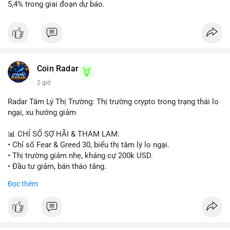
5,4% trong giai đoạn dự báo.
Coin Radar
2 giờ
Radar Tâm Lý Thị Trường: Thị trường crypto trong trạng thái lo
ngại, xu hướng giảm
📊 CHỈ SỐ SỢ HÃI & THAM LAM:
• Chỉ số Fear & Greed 30, biểu thị tâm lý lo ngại.
• Thị trường giảm nhẹ, kháng cự 200k USD.
• Đầu tư giảm, bán tháo tăng.
Đọc thêm
📈 XU HƯỚNG TÌM KIẾM & THẢO LUẬN:
• Coin: MowCat, DAPPOS, , Cash Cat, Bittensor, Pudgy
Penguins, Audiera.
• Chủ đề: Ethereum, Solana, Dogecoin, Chainlink, Tesla, UFC,