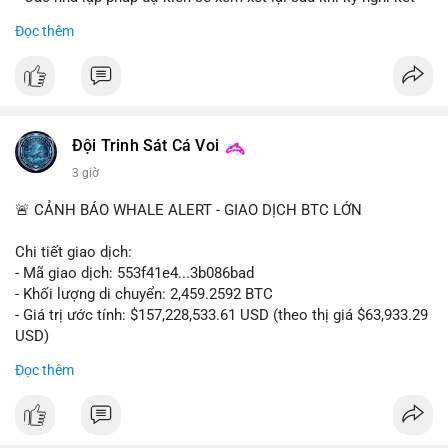
thúc.
Đọc thêm
#binancesquare
#cryptonews
#clarityact
#uspolitics
$btc $eth
#vlikevn
#titanbot
Đội Trinh Sát Cá Voi
3 giờ
📰 Nguồn: Cointelegraph
🚨 CẢNH BÁO WHALE ALERT - GIAO DỊCH BTC LỚN
Chi tiết giao dịch:
- Mã giao dịch: 553f41e4...3b086bad
- Khối lượng di chuyển: 2,459.2592 BTC
- Giá trị ước tính: $157,228,533.61 USD (theo thị giá $63,933.29
USD)
- Thời gian: 17:19:35 2026-08-10 UTC
Đọc thêm
Nhận định phân tích hành vi của Cá voi dựa trên giao dịch này:
Khối lượng 2,459 BTC trị giá hơn 157 triệu USD được di chuyển
trong một giao dịch duy nhất cho thấy đây là hành động của