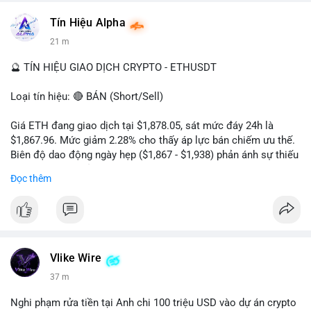
$trx
#trx
$usdt
Tín Hiệu Alpha
#vlikevn
#titanbot
21 m
📰 Nguồn: Cointelegraph
🔮 TÍN HIỆU GIAO DỊCH CRYPTO - ETHUSDT
Loại tín hiệu: 🔴 BÁN (Short/Sell)
Giá ETH đang giao dịch tại $1,878.05, sát mức đáy 24h là
$1,867.96. Mức giảm 2.28% cho thấy áp lực bán chiếm ưu thế.
Biên độ dao động ngày hẹp ($1,867 - $1,938) phản ánh sự thiếu
vắng lực mua chủ động. Khối lượng 222,610 ETH cho thấy
Đọc thêm
dòng tiền đang rút khỏi thị trường, xác nhận xu hướng giảm
ngắn hạn.
Khuyến nghị giao dịch:
- Vùng Entry: $1,880 - $1,890
- Take Profit: TP1: $1,850, TP2: $1,820
Vlike Wire
- Stop Loss: $1,915
37 m
Quản trị rủi ro: Chỉ sử dụng 2-3% tài khoản cho lệnh này và
Nghi phạm rửa tiền tại Anh chi 100 triệu USD vào dự án crypto