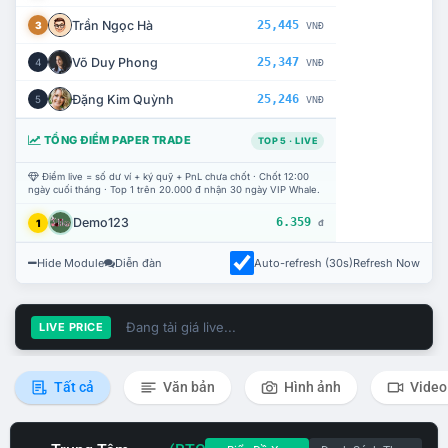
Trần Ngọc Hà
25,445
3
VNĐ
Võ Duy Phong
25,347
4
VNĐ
Đặng Kim Quỳnh
25,246
5
VNĐ
TỔNG ĐIỂM PAPER TRADE
TOP 5 · LIVE
Điểm live = số dư ví + ký quỹ + PnL chưa chốt · Chốt 12:00
ngày cuối tháng · Top 1 trên 20.000 đ nhận 30 ngày VIP Whale.
Demo123
6.359
1
đ
Hide Module
Diễn đàn
Auto-refresh (30s)
Refresh Now
Đang tải giá live...
LIVE PRICE
Tất cả
Văn bản
Hình ảnh
Video