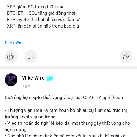
- XRP giảm 5% trong tuần qua
Lời khuyên:
- BTC, ETH, SOL tăng giá đồng thời
Nhà đầu tư nhỏ lẻ nên quan sát thêm các giao dịch tiếp theo
- ETF crypto thu hút nhiều vốn đầu tư
từ cùng địa chỉ ví. Tránh hành động theo cảm xúc, chỉ vào lệnh
- XRP lân cận bị ẩn nấp trong bão giá
khi xác nhận xu hướng rõ ràng từ dòng tiền lớn.
$xrp
#xrp
$btc
#btc
$eth
#eth
$sol
#sol
Đọc thêm
#24point5btc
#cavoichuyentien
#mempoolbtc
#tichluydaihan
#1point56trieuusd
#vlikevn
#titanbot
📰 Nguồn: CoinDesk
Vlike Wire
3 giờ
Giới ủng hộ crypto thất vọng vì dự luật CLARITY bị trì hoãn
• Thượng viện Hoa Kỳ tạm hoãn bỏ phiếu dự luật cấu trúc thị
trường crypto quan trọng.
• Việc trì hoãn do nghỉ lễ kéo dài một tháng gây thất vọng cho
cộng đồng.
• Các nhà lập pháp dự kiến sẽ xem xét lại sau khi kỳ nghỉ kết