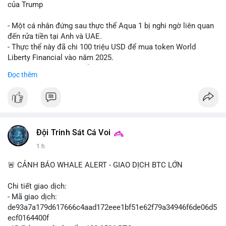
tuân thủ tuyệt đối mức cắt lỗ để bảo vệ vốn.
của Trump
#shorteth
#ethusdt
#bearisheth
#vung1880
#quantriruiro
- Một cá nhân đứng sau thực thể Aqua 1 bị nghi ngờ liên quan
đến rửa tiền tại Anh và UAE.
- Thực thể này đã chi 100 triệu USD để mua token World
Liberty Financial vào năm 2025.
- Thông tin được trích dẫn từ tờ New York Times.
Đọc thêm
#binancesquare
#cryptonews
#worldlibertyfinancial
#trump
$wlf
#wlf
#vlikevn
#titanbot
Đội Trinh Sát Cá Voi
1 h
📰 Nguồn: Cointelegraph
🚨 CẢNH BÁO WHALE ALERT - GIAO DỊCH BTC LỚN
Chi tiết giao dịch:
- Mã giao dịch:
de93a7a179d617666c4aad172eee1bf51e62f79a34946f6de06d5
ecf0164400f