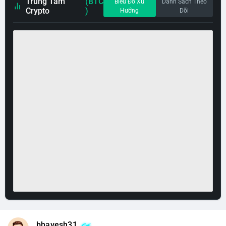
Trung Tâm
(BTC
Biểu Đồ Xu
Danh Sách Theo
Crypto
)
Hướng
Dõi
bhavesh31