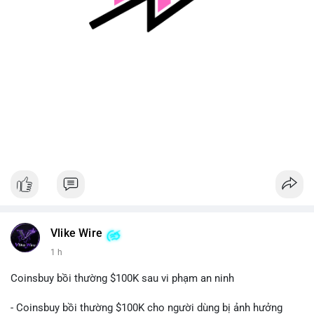
động.
#128dot95btc
#8triệuusd
#chuyenvilanh
#aplucban
#btcmempool
Vlike Wire
1 h
Coinsbuy bồi thường $100K sau vi phạm an ninh
- Coinsbuy bồi thường $100K cho người dùng bị ảnh hưởng