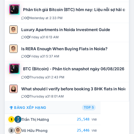
Phân tích giá Bitcoin (BTC) hôm nay: Liệu nỗi sợ hãi có mở 
0
Yesterday at 2:33 PM
Luxury Apartments in Noida Investment Guide
0
Friday a31 6:13 AM
Is RERA Enough When Buying Flats in Noida?
0
Friday a31 5:37 AM
BTC (Bitcoin) - Phân tích snapshot ngày 06/08/2026
0
Thursday a31 2:43 PM
What should I verify before booking 3 BHK flats in Noida?
0
Thursday a31 8:01 AM
BẢNG XẾP HẠNG
TOP 5
Trần Thị Hương
25,548
1
VNĐ
Võ Hữu Phong
25,446
2
VNĐ