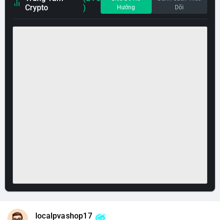
Crypto
)
Hướng
Dõi
localpvashop17