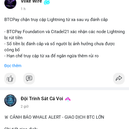
dấu hiệu của việc gom ví lạnh hoặc chuẩn bị thanh khoản cho
Vlike Wire
giao dịch OTC. Áp lực bán trực tiếp lên sàn là thấp, nhưng tâm
1 h
lý thị trường có thể dao động nhẹ do sự chú ý vào dòng tiền
lớn.
BTCPay chặn truy cập Lightning từ xa sau vụ đánh cắp
Nhà đầu tư nhỏ lẻ nên theo dõi xác nhận giao dịch và dòng
- BTCPay Foundation và Citadel21 xác nhận các node Lightning
tiền tiếp theo từ ví nguồn. Không nên hành động vội vàng dựa
bị rút tiền
trên một giao dịch đơn lẻ; hãy quan sát thêm 2-3 khối lượng
- Số tiền bị đánh cắp và số người bị ảnh hưởng chưa được
tương tự trong 24 giờ tới để xác định xu hướng rõ ràng.
công bố
- Hạn chế truy cập từ xa để ngăn ngừa thêm rủi ro
#10btc
#648kusd
#mempoolbtc
#taicocauvi
#giaodichlon
Đọc thêm
#binancesquare
#cryptonews
#btcpay
#lightningnetwork
#btc
$btc
#vlikevn
#titanbot
Đội Trinh Sát Cá Voi
📰 Nguồn: Cointelegraph
2 giờ
🚨 CẢNH BÁO WHALE ALERT - GIAO DỊCH BTC LỚN