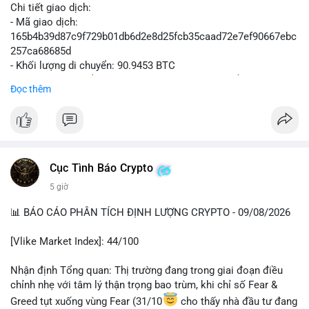
Chi tiết giao dịch:
- Mã giao dịch:
165b4b39d87c9f729b01db6d2e8d25fcb35caad72e7ef90667ebc
257ca68685d
- Khối lượng di chuyển: 90.9453 BTC
- Giá trị ước tính: $5,896,958.66 USD (theo thị giá $64,840.69
Đọc thêm
USD)
- Thời gian: 02:19:41 2026-08-09 UTC
Nhận định hành vi: Khối lượng gần 91 BTC, tương đương gần 6
triệu USD, được chuyển trong một giao dịch duy nhất cho thấy
Cục Tình Báo Crypto
chủ thể có quy mô tài chính lớn. Nếu điểm đến là ví sàn giao
5 giờ
dịch tập trung, áp lực bán tiềm năng có thể hình thành trong
ngắn hạn. Ngược lại, nếu dòng tiền đổ về ví lạnh hoặc ví tự
📊 BÁO CÁO PHÂN TÍCH ĐỊNH LƯỢNG CRYPTO - 09/08/2026
quản lý, động thái này phản ánh chiến lược tích lũy dài hạn,
giảm thiểu rủi ro sàn. Việc thiếu thông tin địa chỉ nguồn/đích
[Vlike Market Index]: 44/100
khiến nhà đầu tư cần thận trọng, theo dõi thêm các giao dịch
xác nhận tiếp theo để xác định xu hướng dòng tiền lớn trước
Nhận định Tổng quan: Thị trường đang trong giai đoạn điều
khi hành động.
chỉnh nhẹ với tâm lý thận trọng bao trùm, khi chỉ số Fear &
Greed tụt xuống vùng Fear (31/10
cho thấy nhà đầu tư đang