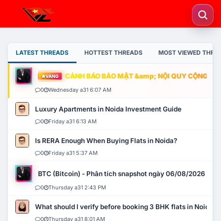
LATEST THREADS
HOTTEST THREADS
MOST VIEWED THRE
CẢNH BÁO BẢO MẬT &amp; NỘI QUY CỘNG ĐỒNG
VÀNG
0
Wednesday a31 6:07 AM
Luxury Apartments in Noida Investment Guide
0
Friday a31 6:13 AM
Is RERA Enough When Buying Flats in Noida?
0
Friday a31 5:37 AM
BTC (Bitcoin) - Phân tích snapshot ngày 06/08/2026
0
Thursday a31 2:43 PM
What should I verify before booking 3 BHK flats in Noida?
0
Thursday a31 8:01 AM