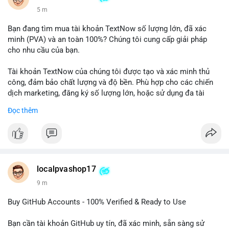
5 m
Bạn đang tìm mua tài khoản TextNow số lượng lớn, đã xác
minh (PVA) và an toàn 100%? Chúng tôi cung cấp giải pháp
cho nhu cầu của bạn.
Tài khoản TextNow của chúng tôi được tạo và xác minh thủ
công, đảm bảo chất lượng và độ bền. Phù hợp cho các chiến
dịch marketing, đăng ký số lượng lớn, hoặc sử dụng đa tài
khoản.
Đọc thêm
Đặt hàng ngay hôm nay để nhận ưu đãi tốt nhất! Liên hệ với
chúng tôi qua:
- WhatsApp: +1 660 215-8938
- Telegram: @localpvashop
- Email: localpvashop@gmail.com
localpvashop17
9 m
Phản hồi nhanh trong vòng 24 giờ. Mua ngay để trải nghiệm
dịch vụ chuyên nghiệp!
Buy GitHub Accounts - 100% Verified & Ready to Use
#buytextnowaccounts
#pva
#textnow
Bạn cần tài khoản GitHub uy tín, đã xác minh, sẵn sàng sử