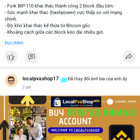
- Fork BIP-110 khai thác thành công 2 block đầu tiên.
- Sức mạnh khai thác (hashpower) cực thấp so với mạng
chính.
- Độ khó khai thác kế thừa từ Bitcoin gốc.
- Khoảng cách giữa các block kéo dài nhiều giờ.
- Cả hai chuỗi vẫn chấp nhận cùng một giao dịch.
Đọc thêm
#bitcoin
#btc
#cryptonews
#blockchain
#bip110
$btc
#vlikevn
#titanbot
localpvashop17
Đã thay đổi ảnh bìa của anh ấy
2 giờ
📰 Nguồn: CoinDesk