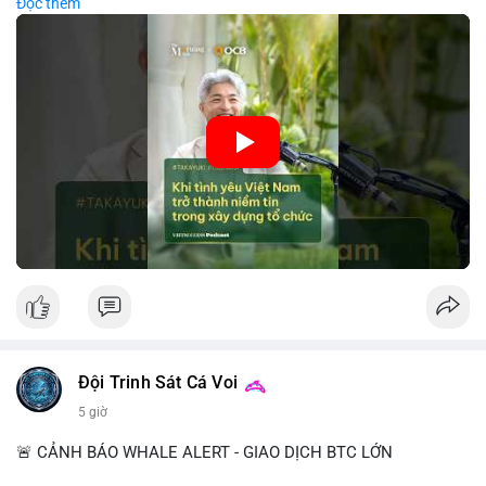
Đọc thêm
các công ty blockchain và tiền mã hoá. Sự tăng cường niềm
tin này giúp giảm rủi ro thị trường, cải thiện chi phí vốn và thúc
đẩy sự phát triển bền vững của ngành công nghệ tài chính. Các
nhà quản lý cần khai thác tinh thần này để xây dựng chiến lược
phát triển bền vững và thu hút vốn đầu tư.
🎥 Xem video trực tiếp tại:
Nguồn: VIETSUCCESS
Đội Trinh Sát Cá Voi
5 giờ
🚨 CẢNH BÁO WHALE ALERT - GIAO DỊCH BTC LỚN