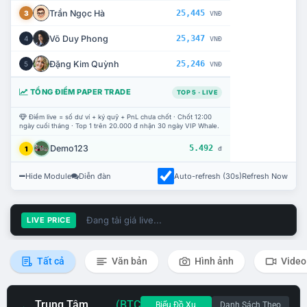
Trần Ngọc Hà
25,445
3
VNĐ
Võ Duy Phong
25,347
4
VNĐ
Đặng Kim Quỳnh
25,246
5
VNĐ
TỔNG ĐIỂM PAPER TRADE
TOP 5 · LIVE
Điểm live = số dư ví + ký quỹ + PnL chưa chốt · Chốt 12:00
ngày cuối tháng · Top 1 trên 20.000 đ nhận 30 ngày VIP Whale.
Demo123
5.492
1
đ
Hide Module
Diễn đàn
Auto-refresh (30s)
Refresh Now
Đang tải giá live...
LIVE PRICE
Tất cả
Văn bản
Hình ảnh
Video
Trung Tâm
(BTC
Biểu Đồ Xu
Danh Sách Theo