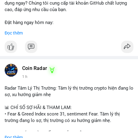
dụng ngay? Chúng tôi cung cấp tài khoản GitHub chất lượng
cao, đáp ứng nhu cầu của bạn.
Đặt hàng ngay hôm nay:
✅ Order Now: localpvashop
Đọc thêm
✅ Phản hồi trong 24 giờ
✅ WhatsApp: +1 (66
215-8938
✅ Telegram: @localpvashop
✅ Email: localpvashop@gmail.com
Coin Radar
Liên hệ ngay để được tư vấn và hỗ trợ nhanh nhất!
1 h
Radar Tâm Lý Thị Trường: Tâm lý thị trường crypto hiện đang lo
sợ, xu hướng giảm nhẹ
📊 CHỈ SỐ SỢ HÃI & THAM LAM:
• Fear & Greed Index score 31, sentiment Fear. Tâm lý thị
trường đang lo sợ, thị trường có xu hướng giảm nhẹ.
📈 XU HƯỚNG TÌM KIẾM & THẢO LUẬN:
Đọc thêm