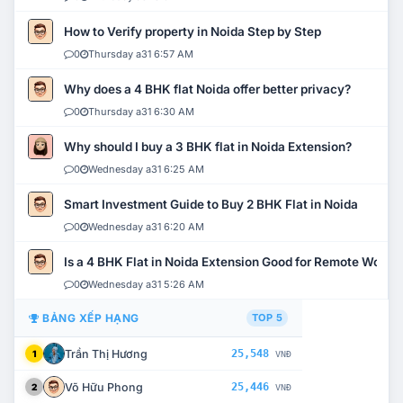
How to Verify property in Noida Step by Step
0
Thursday a31 6:57 AM
Why does a 4 BHK flat Noida offer better privacy?
0
Thursday a31 6:30 AM
Why should I buy a 3 BHK flat in Noida Extension?
0
Wednesday a31 6:25 AM
Smart Investment Guide to Buy 2 BHK Flat in Noida
0
Wednesday a31 6:20 AM
Is a 4 BHK Flat in Noida Extension Good for Remote Work?
0
Wednesday a31 5:26 AM
BẢNG XẾP HẠNG
TOP 5
Trần Thị Hương
25,548
1
VNĐ
Võ Hữu Phong
25,446
2
VNĐ