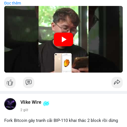
Đọc thêm
nên kết hợp với biện pháp dự phòng như sao lưu khóa và chọn
#89btc
#mempoolbitcoin
#dongtiencavoi
#aplucban
nhà sản xuất uy tín.
#phantichonchain
🎥 Xem video trực tiếp tại:
Nguồn: 5 Phút Crypto
Vlike Wire
2 giờ
Fork Bitcoin gây tranh cãi BIP-110 khai thác 2 block rồi dừng