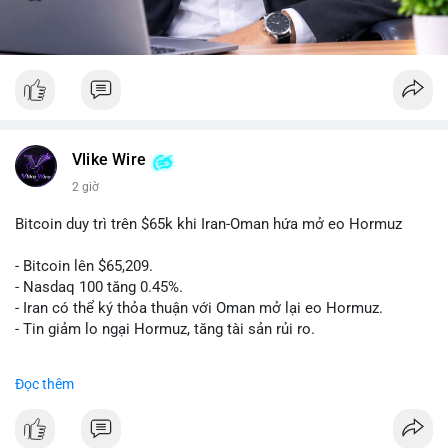
Vlike Wire
2 giờ
Bitcoin duy trì trên $65k khi Iran-Oman hứa mở eo Hormuz
- Bitcoin lên $65,209.
- Nasdaq 100 tăng 0.45%.
- Iran có thể ký thỏa thuận với Oman mở lại eo Hormuz.
- Tin giảm lo ngại Hormuz, tăng tài sản rủi ro.
#binancesquare
#cryptonews
#btc
Đọc thêm
$btc