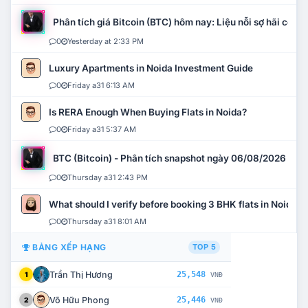
Phân tích giá Bitcoin (BTC) hôm nay: Liệu nỗi sợ hãi có mở 
0
Yesterday at 2:33 PM
Luxury Apartments in Noida Investment Guide
0
Friday a31 6:13 AM
Is RERA Enough When Buying Flats in Noida?
0
Friday a31 5:37 AM
BTC (Bitcoin) - Phân tích snapshot ngày 06/08/2026
0
Thursday a31 2:43 PM
What should I verify before booking 3 BHK flats in Noida?
0
Thursday a31 8:01 AM
BẢNG XẾP HẠNG
TOP 5
Trần Thị Hương
25,548
1
VNĐ
Võ Hữu Phong
25,446
2
VNĐ