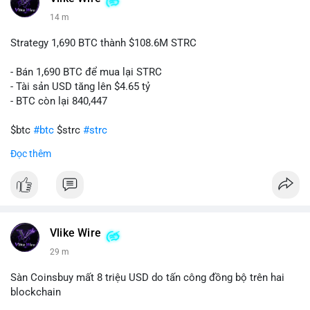
14 m
Strategy 1,690 BTC thành $108.6M STRC
- Bán 1,690 BTC để mua lại STRC
- Tài sản USD tăng lên $4.65 tỷ
- BTC còn lại 840,447
$btc
#btc
$strc
#strc
Đọc thêm
#vlikevn
#titanbot
📰 Nguồn: Cointelegraph
Vlike Wire
29 m
Sàn Coinsbuy mất 8 triệu USD do tấn công đồng bộ trên hai
blockchain