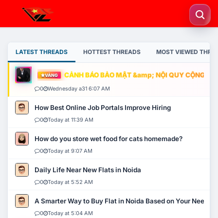
LATEST THREADS
HOTTEST THREADS
MOST VIEWED THRE
CẢNH BÁO BẢO MẬT &amp; NỘI QUY CỘNG ĐỒNG
VÀNG
0
Wednesday a31 6:07 AM
How Best Online Job Portals Improve Hiring
0
Today at 11:39 AM
How do you store wet food for cats homemade?
0
Today at 9:07 AM
Daily Life Near New Flats in Noida
0
Today at 5:52 AM
A Smarter Way to Buy Flat in Noida Based on Your Needs
0
Today at 5:04 AM