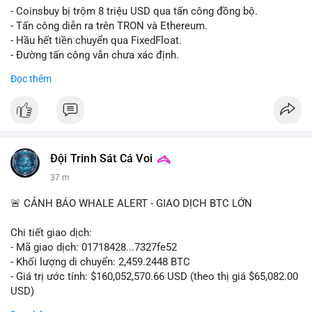
- Coinsbuy bị trộm 8 triệu USD qua tấn công đồng bộ.
- Tấn công diễn ra trên TRON và Ethereum.
- Hầu hết tiền chuyển qua FixedFloat.
- Đường tấn công vẫn chưa xác định.
Đọc thêm
#binancesquare
#cryptonews
#coinsbuy
#trx
#eth
$trx $eth
#vlikevn
#titanbot
Đội Trinh Sát Cá Voi
📰 Nguồn: CoinDesk
37 m
🚨 CẢNH BÁO WHALE ALERT - GIAO DỊCH BTC LỚN
Chi tiết giao dịch:
- Mã giao dịch: 01718428...7327fe52
- Khối lượng di chuyển: 2,459.2448 BTC
- Giá trị ước tính: $160,052,570.66 USD (theo thị giá $65,082.00
USD)
- Thời gian: 12:19:48 2026-08-10 UTC