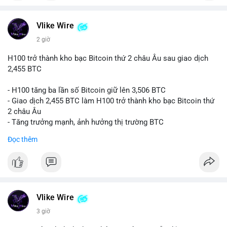
#vlikevn
#titanbot
📰 Nguồn: CoinDesk
Vlike Wire
2 giờ
H100 trở thành kho bạc Bitcoin thứ 2 châu Âu sau giao dịch
2,455 BTC
- H100 tăng ba lần số Bitcoin giữ lên 3,506 BTC
- Giao dịch 2,455 BTC làm H100 trở thành kho bạc Bitcoin thứ
2 châu Âu
- Tăng trưởng mạnh, ảnh hưởng thị trường BTC
Đọc thêm
#binancesquare
#cryptonews
#btc
$btc
#vlikevn
#titanbot
Vlike Wire
📰 Nguồn: Cointelegraph
3 giờ