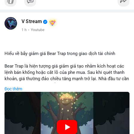
V Stream
1 h
·
Youtube
Hiểu về bẫy giảm giá Bear Trap trong giao dịch tài chính
Bear Trap là hiện tượng giá giảm giả tạo nhằm kích hoạt các
lệnh bán khống hoặc cắt lỗ của phe mua. Sau khi quét thanh
khoản, giá thường đảo chiều tăng mạnh trở lại. Nhà đầu tư cần
nhận diện mô hình này để tránh bị thao túng tâm lý và tối ưu
Đọc thêm
hóa điểm vào lệnh.
🎥 Xem video trực tiếp tại:
Nguồn: Cú Thông Thái