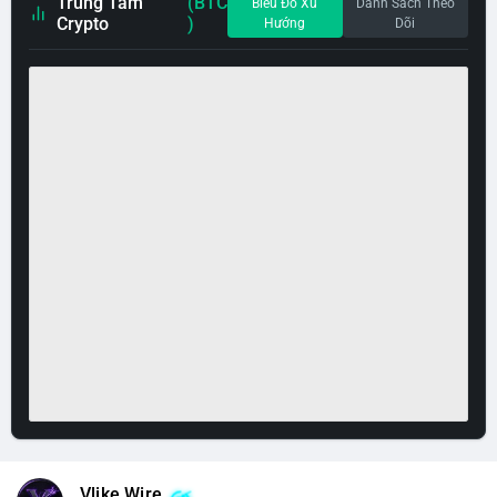
Trung Tâm
(BTC
Biểu Đồ Xu
Danh Sách Theo
Crypto
)
Hướng
Dõi
Vlike Wire