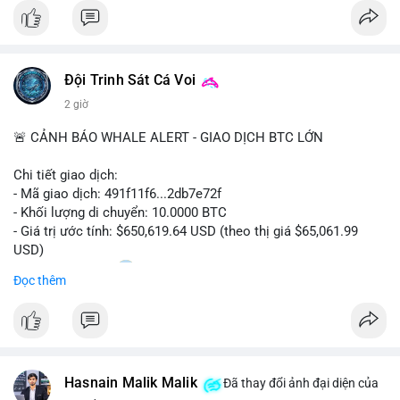
#bitcoin
#btc
#cryptonews
#binancesquare
#cpi
$btc
Đội Trinh Sát Cá Voi
#vlikevn
#titanbot
2 giờ
📰 Nguồn: Cointelegraph
🚨 CẢNH BÁO WHALE ALERT - GIAO DỊCH BTC LỚN
Chi tiết giao dịch:
- Mã giao dịch: 491f11f6...2db7e72f
- Khối lượng di chuyển: 10.0000 BTC
- Giá trị ước tính: $650,619.64 USD (theo thị giá $65,061.99
USD)
- Thời gian: 11:20
2 2026-08-10 UTC
Đọc thêm
Nhận định phân tích hành vi của Cá voi dựa trên giao dịch này:
Giao dịch 10 BTC trị giá hơn 650 nghìn USD được thực hiện
trong khung giờ thanh khoản thấp, cho thấy chủ ví có thể đang
tái cơ cấu danh mục hoặc chuẩn bị thanh khoản cho các lệnh
Hasnain Malik Malik
lớn. Mức khối lượng này không quá lớn để gây áp lực bán trực
Đã thay đổi ảnh đại diện của