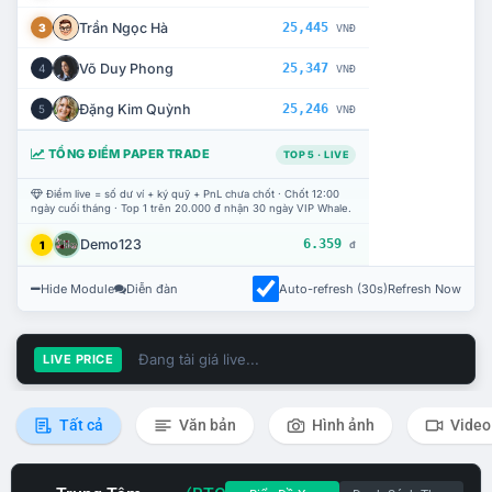
Trần Ngọc Hà
25,445
3
VNĐ
Võ Duy Phong
25,347
4
VNĐ
Đặng Kim Quỳnh
25,246
5
VNĐ
TỔNG ĐIỂM PAPER TRADE
TOP 5 · LIVE
Điểm live = số dư ví + ký quỹ + PnL chưa chốt · Chốt 12:00
ngày cuối tháng · Top 1 trên 20.000 đ nhận 30 ngày VIP Whale.
Demo123
6.359
1
đ
Hide Module
Diễn đàn
Auto-refresh (30s)
Refresh Now
Đang tải giá live...
LIVE PRICE
Tất cả
Văn bản
Hình ảnh
Video