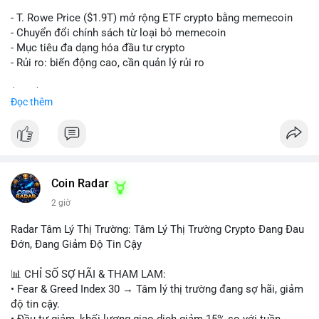
trên sàn tập trung hoặc OTC. Mặt khác, nếu địa chỉ nhận là ví
lạnh không kết nối internet, khả năng cao là hành động tích lũy
- T. Rowe Price ($1.9T) mở rộng ETF crypto bằng memecoin
dài hạn, giảm áp lực bán ngắn hạn. Thời điểm cuối tuần, thanh
- Chuyển đổi chính sách từ loại bỏ memecoin
khoản mỏng, khiến biến động giá quanh vùng $65,000 có thể
- Mục tiêu đa dạng hóa đầu tư crypto
mạnh hơn bình thường khi lệnh này được xác nhận.
- Rủi ro: biến động cao, cần quản lý rủi ro
Lời khuyên ngắn gọn cho nhà đầu tư nhỏ lẻ:
$btc $eth
Đọc thêm
Theo dõi xác nhận của giao dịch này. Nếu coin vào sàn giao
dịch lớn, cần thận trọng với nhịp điều chỉnh ngắn hạn. Tuyệt
#vlikevn
#titanbot
đối không sử dụng đòn bẩy cao trong 24 giờ tới khi dòng tiền
lớn chưa xác định rõ đích đến cuối cùng.
📰 Nguồn: CoinDesk
#153btc
#10triệuusd
#chuyểnvílớn
#btcmempool
Coin Radar
#áplựcbántiềmnăng
2 giờ
Radar Tâm Lý Thị Trường: Tâm Lý Thị Trường Crypto Đang Đau
Đớn, Đang Giảm Độ Tin Cậy
📊 CHỈ SỐ SỢ HÃI & THAM LAM:
• Fear & Greed Index 30 → Tâm lý thị trường đang sợ hãi, giảm
độ tin cậy.