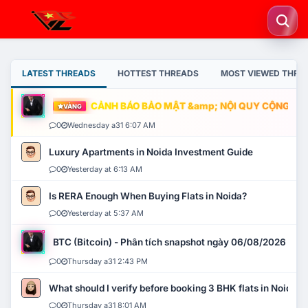
LATEST THREADS
HOTTEST THREADS
MOST VIEWED THRE
CẢNH BÁO BẢO MẬT &amp; NỘI QUY CỘNG ĐỒNG
VÀNG
0
Wednesday a31 6:07 AM
Luxury Apartments in Noida Investment Guide
0
Yesterday at 6:13 AM
Is RERA Enough When Buying Flats in Noida?
0
Yesterday at 5:37 AM
BTC (Bitcoin) - Phân tích snapshot ngày 06/08/2026
0
Thursday a31 2:43 PM
What should I verify before booking 3 BHK flats in Noida?
0
Thursday a31 8:01 AM