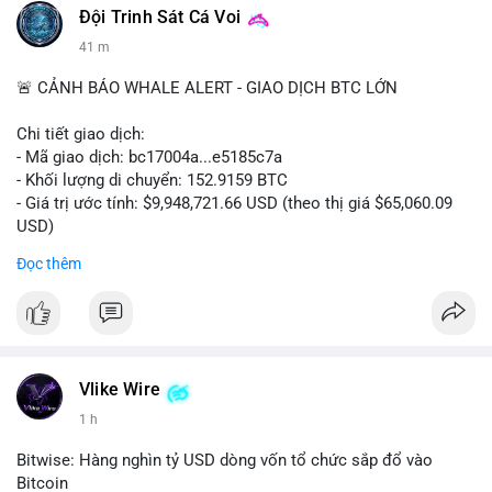
Đội Trinh Sát Cá Voi
41 m
🚨 CẢNH BÁO WHALE ALERT - GIAO DỊCH BTC LỚN
Chi tiết giao dịch:
- Mã giao dịch: bc17004a...e5185c7a
- Khối lượng di chuyển: 152.9159 BTC
- Giá trị ước tính: $9,948,721.66 USD (theo thị giá $65,060.09
USD)
- Thời gian: 14:19:56 2026-08-08 UTC
Đọc thêm
Nhận định phân tích:
Khối lượng 152.9 BTC trị giá gần 10 triệu USD được chuyển
trong một giao dịch chưa xác nhận cho thấy dấu hiệu của một
tổ chức lớn hoặc cá voi đang tái cơ cấu danh mục. Với mức
giá quanh vùng $65,000, động thái này có thể là bước chuẩn bị
Vlike Wire
cho chiến lược tích lũy dài hạn hoặc chuyển lên sàn để thanh
1 h
khoản. Một giao dịch lớn như vậy thường tạo áp lực tâm lý
ngắn hạn lên thị trường, khiến nhà đầu tư nhỏ lẻ dễ bị dao
Bitwise: Hàng nghìn tỷ USD dòng vốn tổ chức sắp đổ vào
động.
Bitcoin