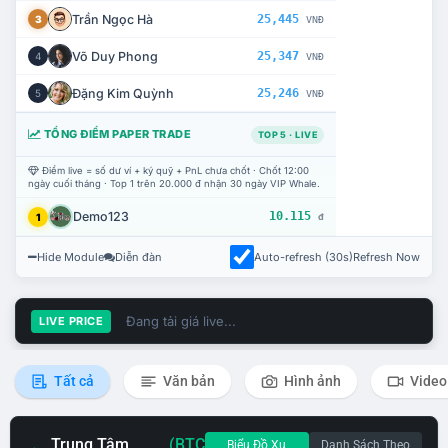
Trần Ngọc Hà
25,445
3
VNĐ
Võ Duy Phong
25,347
4
VNĐ
Đặng Kim Quỳnh
25,246
5
VNĐ
TỔNG ĐIỂM PAPER TRADE
TOP 5 · LIVE
Điểm live = số dư ví + ký quỹ + PnL chưa chốt · Chốt 12:00
ngày cuối tháng · Top 1 trên 20.000 đ nhận 30 ngày VIP Whale.
Demo123
10.115
1
đ
Hide Module
Diễn đàn
Auto-refresh (30s)
Refresh Now
Đang tải giá live...
LIVE PRICE
Tất cả
Văn bản
Hình ảnh
Video
Trung Tâm
(BTC
Biểu Đồ Xu
Danh Sách Theo