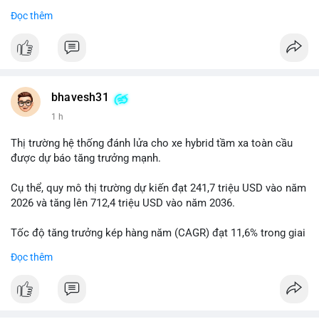
Đọc thêm
$btc
#btc
#vlikevn
#titanbot
📰 Nguồn: Cointelegraph
bhavesh31
1 h
Thị trường hệ thống đánh lửa cho xe hybrid tầm xa toàn cầu
được dự báo tăng trưởng mạnh.
Cụ thể, quy mô thị trường dự kiến đạt 241,7 triệu USD vào năm
2026 và tăng lên 712,4 triệu USD vào năm 2036.
Tốc độ tăng trưởng kép hàng năm (CAGR) đạt 11,6% trong giai
đoạn dự báo.
Đọc thêm
Đây là cơ hội lớn cho các nhà sản xuất và nhà đầu tư trong lĩnh
vực công nghệ ô tô xanh.