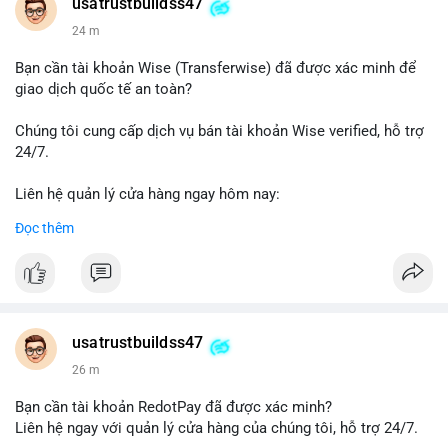
Telegram: @UsaTrustBuild
usatrustbuildss47
WhatsApp: +1 (479) 438-1734
24 m
#thanhtoanonline
#venmo
#chuyentien
#giaodichantoan
Bạn cần tài khoản Wise (Transferwise) đã được xác minh để
#taichinhso
#seo
#smm
giao dịch quốc tế an toàn?
Chúng tôi cung cấp dịch vụ bán tài khoản Wise verified, hỗ trợ
24/7.
Liên hệ quản lý cửa hàng ngay hôm nay:
📧 Email: usatrustbuild@gmail.com
Đọc thêm
✈️ Telegram: @UsaTrustBuild
📱 WhatsApp: +1 (479) 438-1734
Dịch vụ của chúng tôi phù hợp cho nhu cầu chuyển tiền, nhận
tiền, thanh toán quốc tế.
usatrustbuildss47
#buyverifiedwiseaccounts
#marketing
#seo
#smm
26 m
#trendingnow
#cashout
#sendmoney
#mobiledeposit
#pay
#usdt
Bạn cần tài khoản RedotPay đã được xác minh?
Liên hệ ngay với quản lý cửa hàng của chúng tôi, hỗ trợ 24/7.