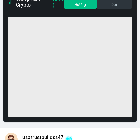
Crypto
)
Hướng
Dõi
usatrustbuildss47