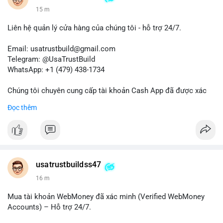
15 m
Liên hệ quản lý cửa hàng của chúng tôi - hỗ trợ 24/7.
Email: usatrustbuild@gmail.com
Telegram: @UsaTrustBuild
WhatsApp: +1 (479) 438-1734
Chúng tôi chuyên cung cấp tài khoản Cash App đã được xác
minh (Buy Verified Cash App Accounts) cho các nhu cầu
Đọc thêm
marketing, SEO, SMM, chuyển tiền, gửi tiền qua di động, thanh
toán USDT và các giao dịch tiền mặt tại Mỹ.
Liên hệ ngay để được tư vấn và hỗ trợ nhanh nhất!
#buyverifiedcashappaccounts
#marketing
#seo
#smm
usatrustbuildss47
#trendingnow
#cashout
#sendmoney
#mobiledeposit
#pay
16 m
#usdt
#usa
Mua tài khoản WebMoney đã xác minh (Verified WebMoney
Accounts) – Hỗ trợ 24/7.