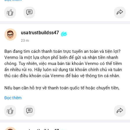
chuyển tiền, mobile deposit và thanh toán USDT.
#buyverifiedgo2bankaccounts
#marketing
#seo
#smm
#trendingnow
#cashout
#sendmoney
#mobiledeposit
#pay
#usdt
usatrustbuildss47
23 m
Bạn đang tìm cách thanh toán trực tuyến an toàn và tiện lợi?
Venmo là một lựa chọn phổ biến để gửi và nhận tiền nhanh
chóng. Tuy nhiên, việc mua bán tài khoản Venmo có thể tiềm
ẩn nhiều rủi ro. Hãy luôn sử dụng tài khoản chính chủ và tuân
thủ các điều khoản của Venmo để bảo vệ thông tin cá nhân.
Nếu bạn cần hỗ trợ về thanh toán quốc tế hoặc chuyển tiền,
hãy liên hệ với chúng tôi qua email hoặc Telegram. Chúng tôi
Đọc thêm
cung cấp dịch vụ tư vấn và giải pháp thanh toán trực tuyến an
toàn.
Liên hệ:
Email: usatrustbuild@gmail.com