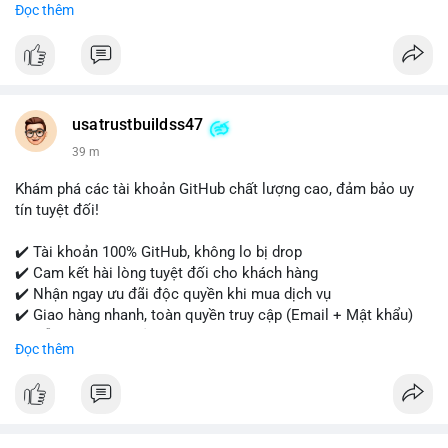
Đọc thêm
- WhatsApp: +1 (479) 438-1734
Tài khoản của chúng tôi được đánh giá cao về độ tin cậy và
tính sẵn sàng, giúp bạn giao dịch thuận lợi. Hãy nhắn tin ngay
để được tư vấn chi tiết.
usatrustbuildss47
#buyverifiedpaypalaccounts
#marketing
#seo
#smm
39 m
#onlineshopping
#digitalmarketing
#usa
#highqualityaccounts
#readytouseaccounts
Khám phá các tài khoản GitHub chất lượng cao, đảm bảo uy
tín tuyệt đối!
✔️ Tài khoản 100% GitHub, không lo bị drop
✔️ Cam kết hài lòng tuyệt đối cho khách hàng
✔️ Nhận ngay ưu đãi độc quyền khi mua dịch vụ
✔️ Giao hàng nhanh, toàn quyền truy cập (Email + Mật khẩu)
✔️ Hỗ trợ 24/7 và bảo hành thay thế
Đọc thêm
Cần xác nhận đơn hàng? Liên hệ ngay để được tư vấn!
📧 Email: usatrustbuild@gmail.com
📩 Telegram: @UsaTrustBuild