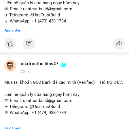
Liên hệ quản lý cửa hàng ngay hôm nay:
📧 Email: usatrustbuild@gmail.com
✈️ Telegram: @UsaTrustBuild
📱 WhatsApp: +1 (479) 438-1734
Đọc thêm
Tài khoản WebMoney xác minh sẵn sàng – giao dịch nhanh
chóng, an toàn, phù hợp cho thanh toán trực tuyến, nhận tiền
và chuyển tiền quốc tế.
#buyverifiedwebmoneyaccounts
#webmoney
#verifiedaccounts
#onlinepayment
#cashout
#sendmoney
usatrustbuildss47
#trustbuild
20 m
Mua tài khoản GO2 Bank đã xác minh (Verified) – Hỗ trợ 24/7.
Liên hệ quản lý cửa hàng ngay hôm nay:
📧 Email: usatrustbuild@gmail.com
✈️ Telegram: @UsaTrustBuild
💬 WhatsApp: +1 (479) 438-1734
Dịch vụ uy tín, nhanh chóng, bảo mật – phù hợp cho giao dịch,
Đọc thêm