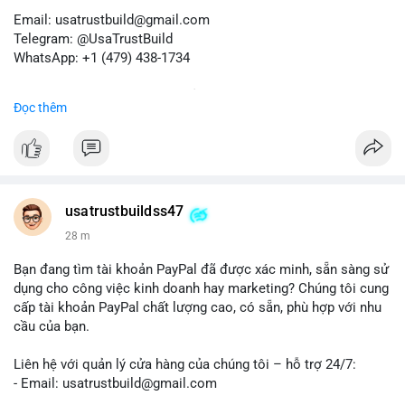
Email: usatrustbuild@gmail.com
Telegram: @UsaTrustBuild
WhatsApp: +1 (479) 438-1734
Dịch vụ uy tín, nhanh chóng, bảo mật.
Đọc thêm
#buyverifiedredotpayaccount
#marketing
#seo
#smm
#trendingnow
#cashout
#sendmoney
#mobiledeposit
#pay
#usdt
#btc
usatrustbuildss47
28 m
Bạn đang tìm tài khoản PayPal đã được xác minh, sẵn sàng sử
dụng cho công việc kinh doanh hay marketing? Chúng tôi cung
cấp tài khoản PayPal chất lượng cao, có sẵn, phù hợp với nhu
cầu của bạn.
Liên hệ với quản lý cửa hàng của chúng tôi – hỗ trợ 24/7:
- Email: usatrustbuild@gmail.com
- Telegram: @UsaTrustBuild