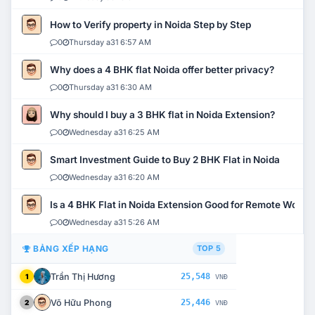
How to Verify property in Noida Step by Step
0
Thursday a31 6:57 AM
Why does a 4 BHK flat Noida offer better privacy?
0
Thursday a31 6:30 AM
Why should I buy a 3 BHK flat in Noida Extension?
0
Wednesday a31 6:25 AM
Smart Investment Guide to Buy 2 BHK Flat in Noida
0
Wednesday a31 6:20 AM
Is a 4 BHK Flat in Noida Extension Good for Remote Work?
0
Wednesday a31 5:26 AM
BẢNG XẾP HẠNG
TOP 5
Trần Thị Hương
25,548
1
VNĐ
Võ Hữu Phong
25,446
2
VNĐ