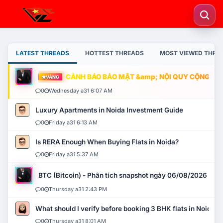
LATEST THREADS
HOTTEST THREADS
MOST VIEWED THRE
CẢNH BÁO BẢO MẬT &amp; NỘI QUY CỘNG ĐỒNG
VÀNG
0
Wednesday a31 6:07 AM
Luxury Apartments in Noida Investment Guide
0
Friday a31 6:13 AM
Is RERA Enough When Buying Flats in Noida?
0
Friday a31 5:37 AM
BTC (Bitcoin) - Phân tích snapshot ngày 06/08/2026
0
Thursday a31 2:43 PM
What should I verify before booking 3 BHK flats in Noida?
0
Thursday a31 8:01 AM