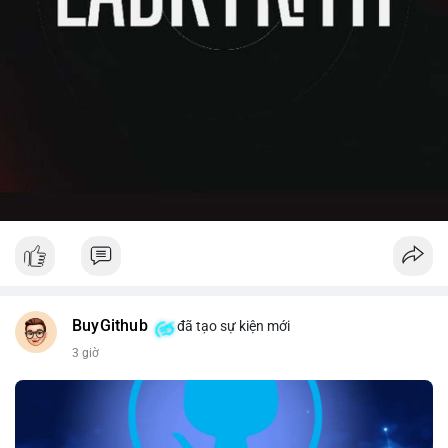
BuyGithub
đã tạo sự kiện mới
3 giờ