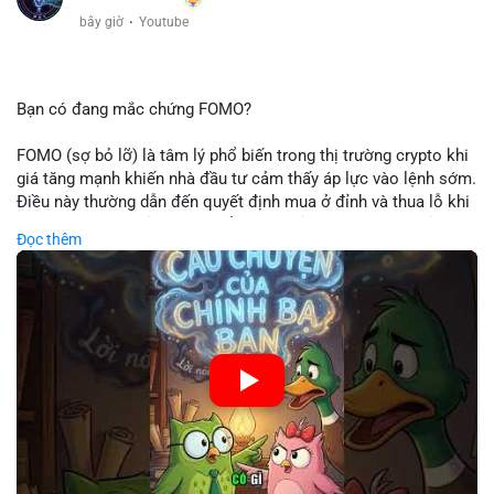
bây giờ
·
Youtube
Bạn có đang mắc chứng FOMO?
FOMO (sợ bỏ lỡ) là tâm lý phổ biến trong thị trường crypto khi
giá tăng mạnh khiến nhà đầu tư cảm thấy áp lực vào lệnh sớm.
Điều này thường dẫn đến quyết định mua ở đỉnh và thua lỗ khi
thị trường điều chỉnh. Cần kiểm soát cảm xúc và tuân thủ
Đọc thêm
chiến lược đầu tư rõ ràng.
🎥 Xem video trực tiếp tại:
Nguồn: Cú Thông Thái