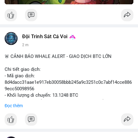
Đội Trinh Sát Cá Voi
2 m
🚨 CẢNH BÁO WHALE ALERT - GIAO DỊCH BTC LỚN
Chi tiết giao dịch:
- Mã giao dịch:
8d4dacc31aae1e917eb30058bbb245a9c3251c0c7abf14cce886
9ecc50098956
- Khối lượng di chuyển: 13.1248 BTC
- Giá trị ước tính: $852,797.92 USD (theo thị giá $64,975.99
Đọc thêm
USD)
- Thời gian: 11:19:18 2026-08-09 UTC
Nhận định phân tích:
Khối lượng 13.1248 BTC, tương đương hơn 850 nghìn USD,