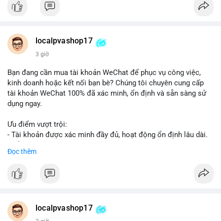
👉 Order tại: localpvashop
👉 Phản hồi 24/7
👉 WhatsApp: +1 660 215-8938
👉 Telegram: @localpvashop
localpvashop17
👉 Email: localpvashop@gmail.com
3 giờ
Đừng bỏ lỡ cơ hội cải thiện danh tiếng trực tuyến của bạn một
Bạn đang cần mua tài khoản WeChat để phục vụ công việc,
cách hiệu quả!
kinh doanh hoặc kết nối bạn bè? Chúng tôi chuyên cung cấp
tài khoản WeChat 100% đã xác minh, ổn định và sẵn sàng sử
dụng ngay.
Ưu điểm vượt trội:
- Tài khoản được xác minh đầy đủ, hoạt động ổn định lâu dài.
- Hỗ trợ khách hàng 24/7, phản hồi nhanh chóng.
Đọc thêm
- Giao dịch an toàn, bảo mật thông tin.
Đặt hàng ngay hôm nay để nhận ưu đãi tốt nhất!
Liên hệ với chúng tôi qua:
localpvashop17
- WhatsApp: +1 (66
215-8938
- Telegram: @localpvashop