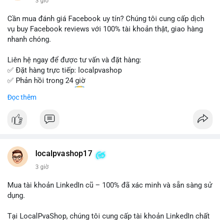
3 giờ
- Email: localpvashop@gmail.com
Cần mua đánh giá Facebook uy tín? Chúng tôi cung cấp dịch
Đừng bỏ lỡ cơ hội sở hữu tài khoản WeChat chất lượng với giá
vụ buy Facebook reviews với 100% tài khoản thật, giao hàng
tốt. Liên hệ ngay!
nhanh chóng.
Liên hệ ngay để được tư vấn và đặt hàng:
✅ Đặt hàng trực tiếp: localpvashop
✅ Phản hồi trong 24 giờ
✅ WhatsApp: +1 (66
215-8938
Đọc thêm
✅ Telegram: @localpvashop
✅ Email: localpvashop@gmail.com
Chất lượng đảm bảo, hỗ trợ tận tình. Hãy liên hệ ngay hôm
nay!
localpvashop17
3 giờ
Mua tài khoản LinkedIn cũ – 100% đã xác minh và sẵn sàng sử
dụng.
Tại LocalPvaShop, chúng tôi cung cấp tài khoản LinkedIn chất