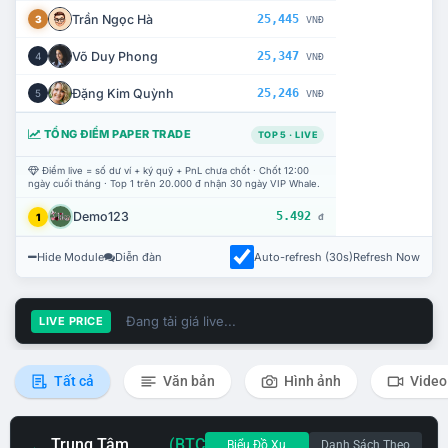
Trần Ngọc Hà
25,445
3
VNĐ
Võ Duy Phong
25,347
4
VNĐ
Đặng Kim Quỳnh
25,246
5
VNĐ
TỔNG ĐIỂM PAPER TRADE
TOP 5 · LIVE
Điểm live = số dư ví + ký quỹ + PnL chưa chốt · Chốt 12:00
ngày cuối tháng · Top 1 trên 20.000 đ nhận 30 ngày VIP Whale.
Demo123
5.492
1
đ
Hide Module
Diễn đàn
Auto-refresh (30s)
Refresh Now
Đang tải giá live...
LIVE PRICE
Tất cả
Văn bản
Hình ảnh
Video
Trung Tâm
(BTC
Biểu Đồ Xu
Danh Sách Theo