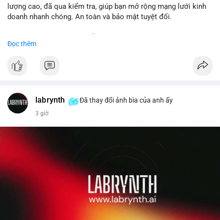
lượng cao, đã qua kiểm tra, giúp bạn mở rộng mạng lưới kinh
doanh nhanh chóng. An toàn và bảo mật tuyệt đối.
Đặt hàng ngay hôm nay để nhận ưu đãi tốt nhất!
Đọc thêm
✅ Đặt hàng: localpvashop
✅ Phản hồi trong 24 giờ
✅ WhatsApp: +1 (66
215-8938
✅ Telegram: @localpvashop
labrynth
✅ Email: localpvashop@gmail.com
Đã thay đổi ảnh bìa của anh ấy
3 giờ
Liên hệ ngay để được tư vấn chi tiết và hỗ trợ tận tình.