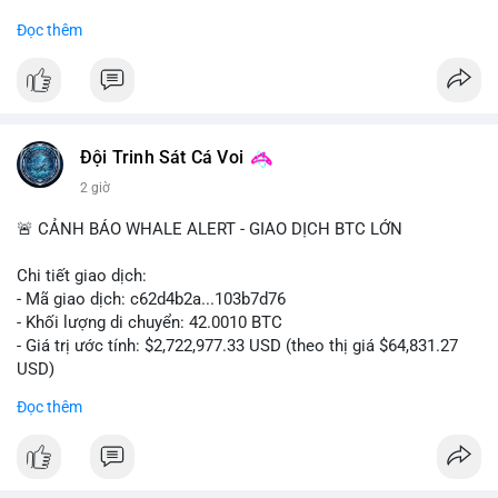
#binancesquare
#cryptonews
#regulation
Đọc thêm
$btc $eth
#vlikevn
#titanbot
📰 Nguồn: Cointelegraph
Đội Trinh Sát Cá Voi
2 giờ
🚨 CẢNH BÁO WHALE ALERT - GIAO DỊCH BTC LỚN
Chi tiết giao dịch:
- Mã giao dịch: c62d4b2a...103b7d76
- Khối lượng di chuyển: 42.0010 BTC
- Giá trị ước tính: $2,722,977.33 USD (theo thị giá $64,831.27
USD)
- Thời gian: 09:19:19 2026-08-09 UTC
Đọc thêm
Một khối lượng 42 BTC trị giá hơn 2.7 triệu USD vừa được xác
nhận trong mempool. Với mức giá hiện tại, động thái này cho
thấy cá voi đang tái cơ cấu danh mục. Nếu dòng tiền hướng về