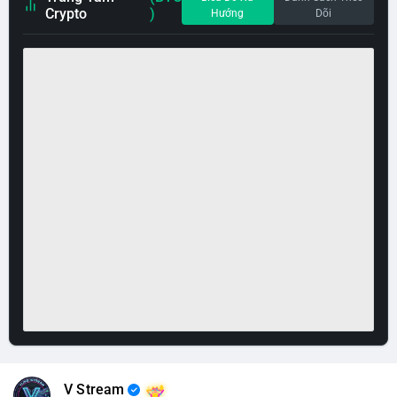
Crypto
)
Hướng
Dõi
V Stream