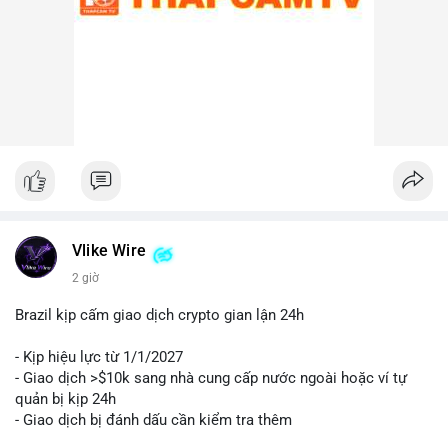
Lời khuyên cho nhà đầu tư nhỏ lẻ:
Nhà đầu tư nên theo dõi sát các địa chỉ ví nhận trong giao dịch
này. Nếu BTC được chuyển lên sàn trong 24-48 giờ tới, hãy
thận trọng trước khả năng điều chỉnh giá. Ngược lại, nếu ví
nhận là ví lạnh, đây có thể là tín hiệu tích cực cho xu hướng
trung hạn. Quản lý rủi ro chặt chẽ và tránh hành động theo cảm
xúc là ưu tiên hàng đầu.
#44btc
#vilanh
#tichluydaihan
#btcmempool
#2tr86usd
Vlike Wire
2 giờ
Brazil kịp cấm giao dịch crypto gian lận 24h
- Kịp hiệu lực từ 1/1/2027
- Giao dịch >$10k sang nhà cung cấp nước ngoài hoặc ví tự
quản bị kịp 24h
- Giao dịch bị đánh dấu cần kiểm tra thêm