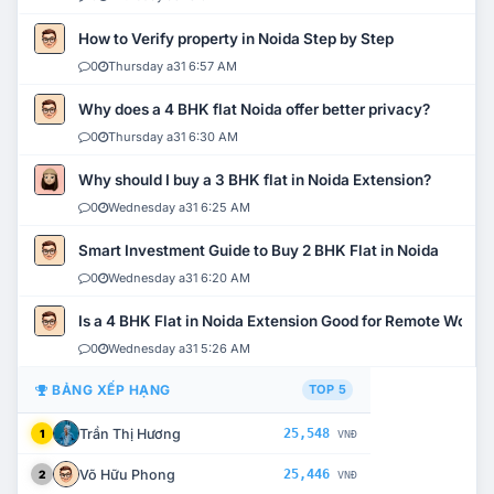
How to Verify property in Noida Step by Step
0
Thursday a31 6:57 AM
Why does a 4 BHK flat Noida offer better privacy?
0
Thursday a31 6:30 AM
Why should I buy a 3 BHK flat in Noida Extension?
0
Wednesday a31 6:25 AM
Smart Investment Guide to Buy 2 BHK Flat in Noida
0
Wednesday a31 6:20 AM
Is a 4 BHK Flat in Noida Extension Good for Remote Work?
0
Wednesday a31 5:26 AM
BẢNG XẾP HẠNG
TOP 5
Trần Thị Hương
25,548
1
VNĐ
Võ Hữu Phong
25,446
2
VNĐ