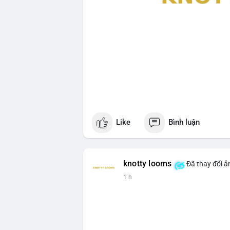
Like
Bình luận
knotty looms
Đã thay đổi ả
1 h