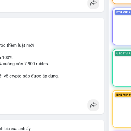
ÔNG
ETH VIP #
luận về lệnh Long/Short, kỳ vọng vào các kèo
eX/Musk.
 ghi nhận dòng tiền 1 tỷ USD; Nansen founder dự báo
pto đạt ATH 759 triệu USD.
le/IBM qua bStocks; Ra mắt giải đấu MMT Trading
rước thềm luật mới
 USD1.
USDT VIP
n 100%.
3% xuống còn 7.900 rubles.
hóa mạnh giữa tâm lý sợ hãi ngắn hạn và kỳ vọng dài
ý các vùng hỗ trợ quan trọng và theo dõi sát biến
i về crypto sắp được áp dụng.
binancesquare
BNB VIP 
nh bìa của anh ấy