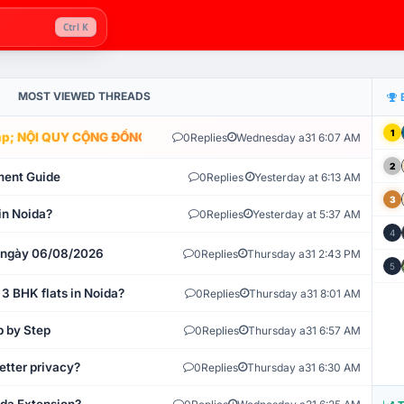
Ctrl K
MOST VIEWED THREADS
1
; NỘI QUY CỘNG ĐỒNG VLIKE.VN: HỆ THỐNG GIÁM SÁT TỰ ĐỘNG V
0
Replies
Wednesday a31 6:07 AM
2
ment Guide
0
Replies
Yesterday at 6:13 AM
3
in Noida?
0
Replies
Yesterday at 5:37 AM
4
t ngày 06/08/2026
0
Replies
Thursday a31 2:43 PM
5
 3 BHK flats in Noida?
0
Replies
Thursday a31 8:01 AM
p by Step
0
Replies
Thursday a31 6:57 AM
etter privacy?
0
Replies
Thursday a31 6:30 AM