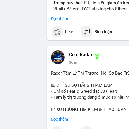
- Trump hủy thuế EU, tín hiệu giảm áp lực
- Vitalik đề xuất DVT staking cho Ethere
- BitGo IPO 18$/cổ phiếu, trị giá ~2B$.
Đọc thêm
- Senate Ag Committee tiến hành Clarity 
- Newrez tính crypto vào điều kiện vay nh
Like
Bình luận
- HK cấp giấy phép stablecoin mới.
- Tòa án Nga công nhận crypto là tài sản
- Trump hy vọng ký bill cấu trúc thị trườn
- Saga EVM bị hack 7M$, quỹ trộm chuy
Coin Radar
- Steak ’n Shake thưởng BTC cho nhân vi
36 m
#binancesquare
#cryptonews
#btc
#eth
#stablecoin
#regulation
Radar Tâm Lý Thị Trường: Nỗi Sợ Bao T
$btc $eth $sol $xrp $cc $sky $sand $skr
📊 CHỈ SỐ SỢ HÃI & THAM LAM
• Chỉ số Fear & Greed đạt 30 (Fear)
#vlikevn
#titanbot
• Tâm lý thị trường đang ở mức sợ hãi, n
📰 Nguồn: Decrypt
📈 XU HƯỚNG TÌM KIẾM & THẢO LUẬN
• CoinGecko Trending: PENGU, TUT, A
Đọc thêm
• LunarCrush Trending: Ethereum, Solana,
• Google Trends Việt Nam: Real Madrid, G