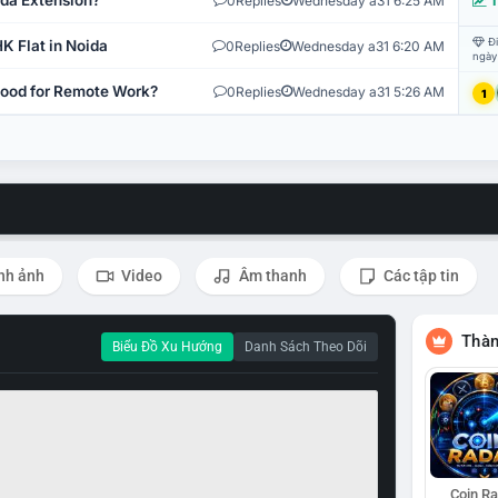
ida Extension?
0
Replies
Wednesday a31 6:25 AM
T
Đi
K Flat in Noida
0
Replies
Wednesday a31 6:20 AM
ngày
 Good for Remote Work?
0
Replies
Wednesday a31 5:26 AM
1
nh ảnh
Video
Âm thanh
Các tập tin
Thàn
Biểu Đồ Xu Hướng
Danh Sách Theo Dõi
Coin R