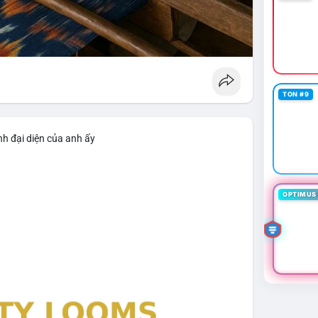
TON #9
nh đại diện của anh ấy
OPTIMUS 