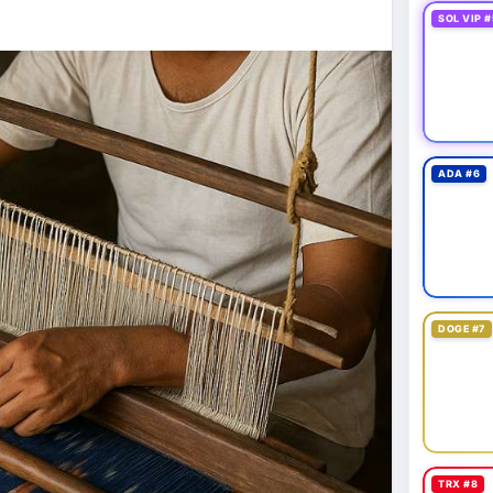
SOL VIP #
ADA #6
DOGE #7
TRX #8