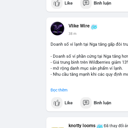
Like
Bình luận
💬 DÒNG CHẢY TIN TỨC & TRUYỀN TH
• Binance Square: Cộng đồng đang tranh 
$ACE, $RAVE và lo ngại tin xấu từ Spac
Vlike Wire
• Tin tức quốc tế: US spot Bitcoin ETFs
38 m
Bitcoin không dưới 60K; Chi tiêu thẻ Cry
• Thông báo Binance: Hỗ trợ cổ tức App
Doanh số ví lạnh tại Nga tăng gấp đôi t
Tournament; Tiếp tục chiến dịch Airdrop
- Doanh số ví phần cứng tại Nga tăng hơ
💡 NHẬN ĐỊNH & KHUYẾN NGHỊ
- Giá trung bình trên Wildberries giảm 1
• Thị trường đang trong giai đoạn phân 
- mở rộng danh mục sản phẩm ví lạnh.
hạn từ dòng tiền tổ chức (ETF). Cần chú 
- Nhu cầu tăng mạnh khi các quy định mớ
động từ các tin tức pháp lý tại Mỹ.
#cryptonews
#russia
#hardwarewallet
#
📊 Nguồn: Radar Tâm Lý Thị Trường
Đọc thêm
$btc $eth
Like
Bình luận
#vlikevn
#titanbot
📰 Nguồn: CoinDesk
knotty looms
Đã thay đổi ả