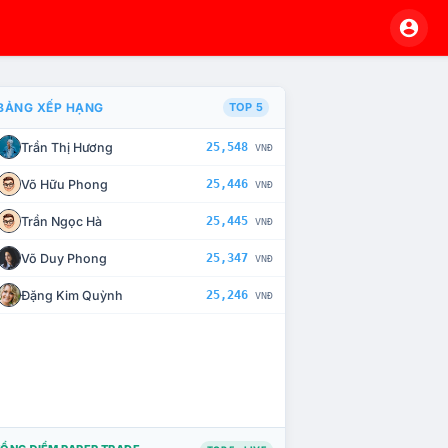
BẢNG XẾP HẠNG
TOP 5
Trần Thị Hương
25,548
VNĐ
À CHẾ TÀI XỬ LÝ VI PHẠM
Võ Hữu Phong
25,446
VNĐ
Trần Ngọc Hà
25,445
VNĐ
Võ Duy Phong
25,347
VNĐ
Đặng Kim Quỳnh
25,246
VNĐ