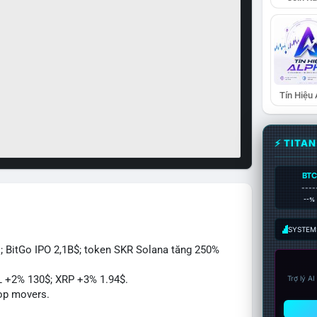
Tín Hiệu
⚡ TITA
BTC
----
--%
SYSTEM:
; BitGo IPO 2,1B$; token SKR Solana tăng 250%
L +2% 130$; XRP +3% 1.94$.
Trợ lý A
op movers.