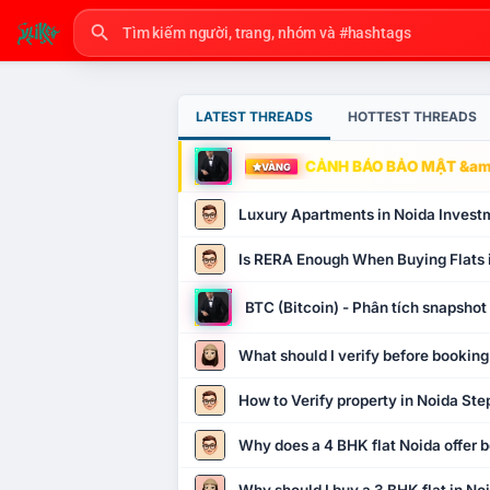
LATEST THREADS
HOTTEST THREADS
CẢNH BÁO BẢO MẬT &amp
VÀNG
Luxury Apartments in Noida Invest
Is RERA Enough When Buying Flats 
BTC (Bitcoin) - Phân tích snapsho
What should I verify before booking
How to Verify property in Noida Ste
Why does a 4 BHK flat Noida offer b