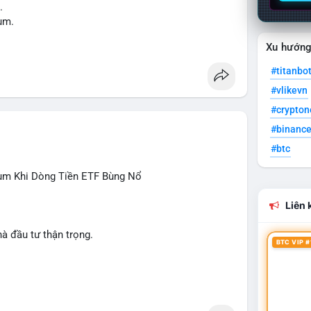
.
um.
Xu hướn
Act.
à.
#titanbo
#vlikevn
.
g crypto.
#crypto
ển sang Ethereum.
#binanc
ên.
#btc
#sol
#xrp
#cc
#sky
#sand
#bitgo
#solana
rùm Khi Dòng Tiền ETF Bùng Nổ
#skr
Liên k
hà đầu tư thận trọng.
BTC VIP #
CE, CASHCAT, ANSEM, STONKBROKER, UNI
 Dogecoin, Polkadot, Chainlink, Taylor Swift, Tesla
iao hữu câu lạc bộ, Tinh hà say hi