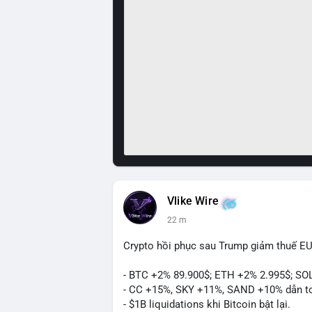
Vlike Wire
22 m
Crypto hồi phục sau Trump giảm thuế EU
- BTC +2% 89.900$; ETH +2% 2.995$; SO
- CC +15%, SKY +11%, SAND +10% dẫn t
- $1B liquidations khi Bitcoin bật lại.