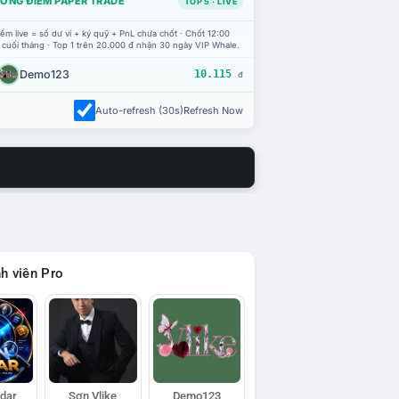
ỔNG ĐIỂM PAPER TRADE
TOP 5 · LIVE
ểm live = số dư ví + ký quỹ + PnL chưa chốt · Chốt 12:00
 cuối tháng · Top 1 trên 20.000 đ nhận 30 ngày VIP Whale.
Demo123
10.115
đ
Auto-refresh (30s)
Refresh Now
h viên Pro
adar
Sơn Vlike
Demo123