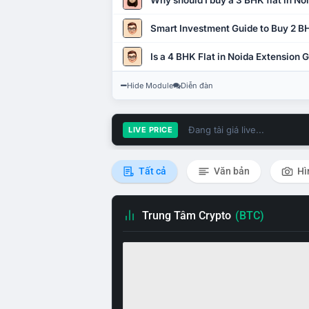
Why should I buy a 3 BHK flat in No
Smart Investment Guide to Buy 2 BH
Is a 4 BHK Flat in Noida Extension
Hide Module
Diễn đàn
Đang tải giá live...
LIVE PRICE
Tất cả
Văn bản
Hì
Trung Tâm Crypto
(BTC)