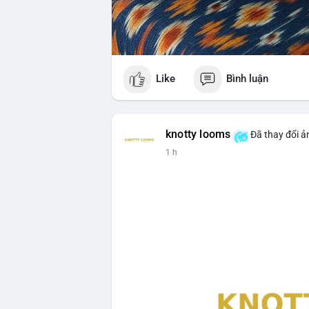
Like
Bình luận
knotty looms
Đã thay đổi ả
1 h