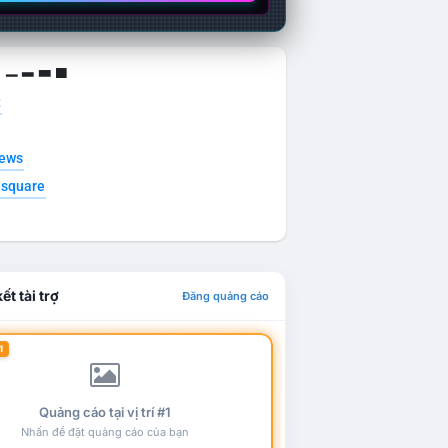
g ▁ ▂ ▃ ▄
t
news
esquare
ết tài trợ
Đăng quảng cáo
1
Quảng cáo tại vị trí #1
Nhấn để đặt quảng cáo của bạn