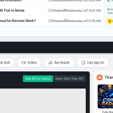
ida Extension?
0
Replies
Wednesday a31 6:25 AM
T
Đi
K Flat in Noida
0
Replies
Wednesday a31 6:20 AM
ngày
 Good for Remote Work?
0
Replies
Wednesday a31 5:26 AM
1
nh ảnh
Video
Âm thanh
Các tập tin
Thàn
Biểu Đồ Xu Hướng
Danh Sách Theo Dõi
Coin R