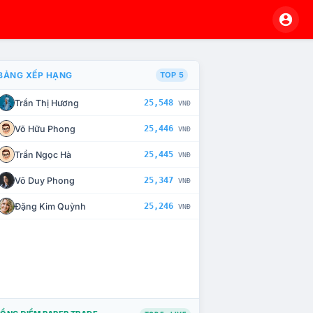
BẢNG XẾP HẠNG
TOP 5
Trần Thị Hương
25,548
VNĐ
À CHẾ TÀI XỬ LÝ VI PHẠM
Võ Hữu Phong
25,446
VNĐ
Trần Ngọc Hà
25,445
VNĐ
Võ Duy Phong
25,347
VNĐ
Đặng Kim Quỳnh
25,246
VNĐ