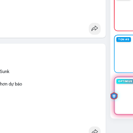
TON #9
 Sunk
OPTIMUS 
 hơn dự báo