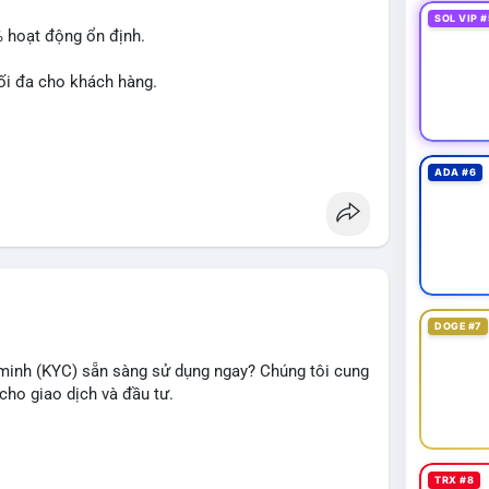
SOL VIP #
% hoạt động ổn định.
ối đa cho khách hàng.
ADA #6
át triển chiến dịch của bạn!
DOGE #7
minh (KYC) sẵn sàng sử dụng ngay? Chúng tôi cung
cho giao dịch và đầu tư.
TRX #8