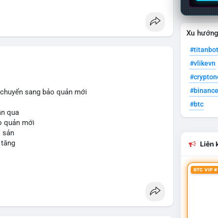
Xu hướn
#titanbo
#vlikevn
#crypto
#binanc
i, chuyển sang bảo quản mới
#btc
uần qua
ảo quản mới
i sản
 tăng
Liên k
BTC VIP #