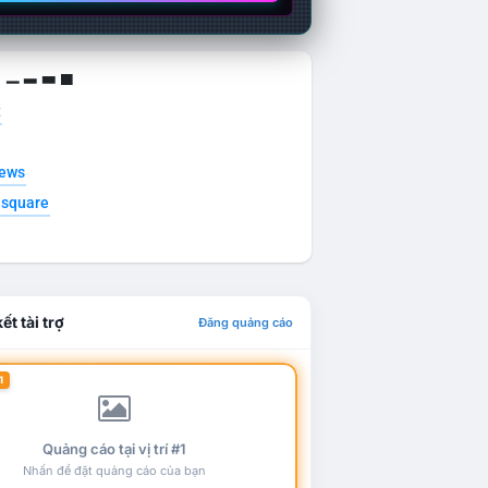
g ▁ ▂ ▃ ▄
t
news
esquare
ết tài trợ
Đăng quảng cáo
1
Quảng cáo tại vị trí #1
Nhấn để đặt quảng cáo của bạn