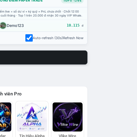
ỔNG ĐIỂM PAPER TRADE
TOP 5 · LIVE
ểm live = số dư ví + ký quỹ + PnL chưa chốt · Chốt 12:00
 cuối tháng · Top 1 trên 20.000 đ nhận 30 ngày VIP Whale.
Demo123
10.115
đ
Auto-refresh (30s)
Refresh Now
h viên Pro
adar
Tín Hiệu Alpha
Vlike Wire