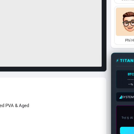
Phí 
⚡ TITA
BTC
----
--%
SYSTEM:
ied PVA & Aged
Trợ lý A