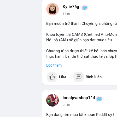
Kylie76gr
📰 Nguồn: CoinDesk
14 m
Bạn muốn trở thành Chuyên gia chống r
Khóa luyện thi CAMS (Certified Anti-Mon
Nội bộ (AIA) sẽ giúp bạn đạt mục tiêu.
Chương trình được thiết kế bởi các chuyê
thực hành, bài thi thử sát thực tế và lớp 
Đọc thêm
Xây dựng nền tảng kiến thức AML vững ch
tốt nhất.
Like
Bình luận
Đăng ký ngay hôm nay để nâng cao năng 
tài chính!
localpvashop114
20 m
Bạn đang tìm mua tài khoản Reddit uy tín?