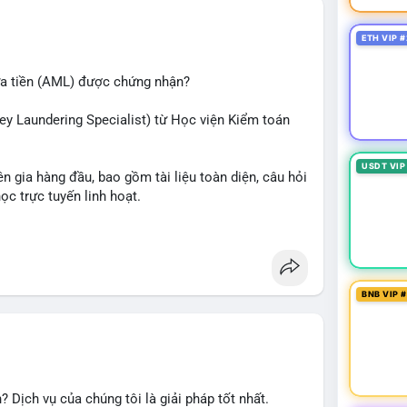
ETH VIP #
ửa tiền (AML) được chứng nhận?
ey Laundering Specialist) từ Học viện Kiểm toán
USDT VIP
n gia hàng đầu, bao gồm tài liệu toàn diện, câu hỏi
học trực tuyến linh hoạt.
ắc và tự tin bước vào kỳ thi CAMS với sự chuẩn bị
lực và mở rộng cơ hội nghề nghiệp trong lĩnh vực
BNB VIP 
 Dịch vụ của chúng tôi là giải pháp tốt nhất.