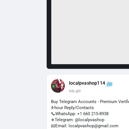
localpvashop114
bây giờ
Buy Telegram Accounts - Premium Verif
4-hour Reply/Contacts
📞WhatsApp: +1 660 215-8938
✈️Telegram: @localpvashop
📧Email: localpvashop@gmail.com