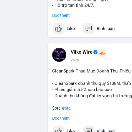
- Hỗ trợ tận tình 24/7.
Đọc thêm
Liên hệ ngay để được tư vấn:
📞 WhatsApp: +1 660 215-8938
Like
Bình luận
✈️ Telegram: @localpvashop
Vlike Wire
26 m
CleanSpark Thua Mục Doanh Thu, Phiếu
- CleanSpark doanh thu quý $138M, thấp
- Phiếu giảm 5.5% sau báo cáo
- Doanh thu không đạt kỳ vọng thị trường
$btc
#btc
Đọc thêm
#vlikevn
#titanbot
Like
Bình luận