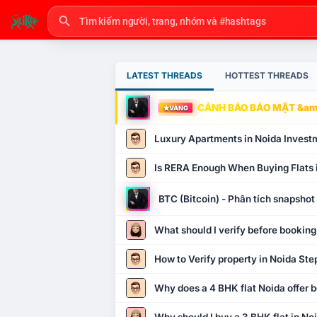
LATEST THREADS
HOTTEST THREADS
CẢNH BÁO BẢO MẬT &amp
VÀNG
Luxury Apartments in Noida Invest
Is RERA Enough When Buying Flats 
BTC (Bitcoin) - Phân tích snapsho
What should I verify before booking
How to Verify property in Noida Ste
Why does a 4 BHK flat Noida offer b