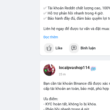
✅ Tài khoản Reddit chất lượng cao, 100
✅ Hỗ trợ phản hồi nhanh trong 4 giờ.
✅ Bảo hành đầy đủ, đảm bảo quyền lợi t
Liên hệ ngay để được tư vấn và đặt mua:
📞 WhatsApp: +1 660 215-8938
Đọc thêm
✈️ Telegram: @localpvashop
📧 Email: localpvashop@gmail.com
Like
Bình luận
Mua tài khoản Reddit ngay hôm nay để ph
localpvashop114
25 m
Bạn cần tài khoản Binance đã được xác 
cấp tài khoản an toàn, bảo mật, phù hợp 
Ưu điểm:
- KYC hoàn tất, không lo bị khóa.
- Phản hồi nhanh trong 4 giờ.