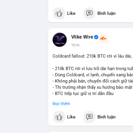
Like
Bình luận
Vlike Wire
11 m
Coldcard fallout: 210k BTC rời ví lâu dà
- 210k BTC rời ví lưu trữ dài hạn trong t
- Dùng Coldcard, ví lạnh, chuyển sang b
- Không phải bán, chuyển đổi cách giữ tà
- Thị trường nhận thấy xu hướng bảo mật
- BTC tiếp tục giữ vị trí dẫn đầu
Đọc thêm
#binancesquare
#cryptonews
#btc
Like
Bình luận
$btc
#vlikevn
#titanbot