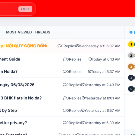
Ctrl K
MOST VIEWED THREADS
1
; NỘI QUY CỘNG ĐỒNG VLIKE.VN: HỆ THỐNG GIÁM SÁT TỰ ĐỘNG V
0
Replies
Wednesday a31 6:07 AM
2
ment Guide
0
Replies
Today at 6:13 AM
3
in Noida?
0
Replies
Today at 5:37 AM
4
t ngày 06/08/2026
0
Replies
Yesterday at 2:43 PM
5
 3 BHK flats in Noida?
0
Replies
Yesterday at 8:01 AM
p by Step
0
Replies
Yesterday at 6:57 AM
etter privacy?
0
Replies
Yesterday at 6:30 AM