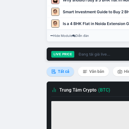
Why should I buy a 3 BHK flat in No
Smart Investment Guide to Buy 2 BH
Is a 4 BHK Flat in Noida Extension
Hide Module
Diễn đàn
Đang tải giá live...
LIVE PRICE
Tất cả
Văn bản
Hì
Trung Tâm Crypto
(BTC)