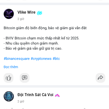
#vlikevn
#titanbot
Vlike Wire
📰 Nguồn: Cointelegraph
2 giờ
Bitcoin giảm độ biến động, bảo vệ giảm giá vẫn đắt
- BVIV Bitcoin chạm mức thấp nhất kể từ 2025.
- Nhu cầu quyền chọn giảm mạnh.
- Bảo vệ giảm giá vẫn giữ giá trị cao.
#binancesquare
#cryptonews
#btc
Đọc thêm
$btc
#vlikevn
#titanbot
📰 Nguồn: CoinDesk
Đội Trinh Sát Cá Voi
2 giờ