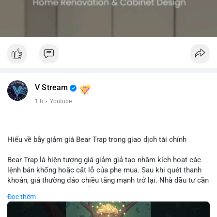
V Stream
1 h
·
Youtube
Hiểu về bẫy giảm giá Bear Trap trong giao dịch tài chính
Bear Trap là hiện tượng giá giảm giả tạo nhằm kích hoạt các
lệnh bán khống hoặc cắt lỗ của phe mua. Sau khi quét thanh
khoản, giá thường đảo chiều tăng mạnh trở lại. Nhà đầu tư cần
nhận diện mô hình này để tránh bị thao túng tâm lý và tối ưu
Đọc thêm
hóa điểm vào lệnh.