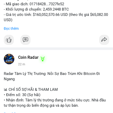
- Mã giao dịch: 01718428...7327fe52
- Khối lượng di chuyển: 2,459.2448 BTC
- Giá trị ước tính: $160,052,570.66 USD (theo thị giá $65,082.00
USD)
- Thời gian: 12:19:48 2026-08-10 UTC
Đọc thêm
Nhận định phân tích:
Khối lượng 2,459 BTC tương đương hơn 160 triệu USD được
chuyển trong một giao dịch duy nhất cho thấy dấu hiệu hoạt
động của tổ chức lớn hoặc quỹ đầu tư. Với mức giá hiện tại,
việc di chuyển số lượng lớn này có thể phục vụ mục đích tái
Coin Radar
phân bổ danh mục sang ví lạnh để nắm giữ dài hạn, hoặc
22 m
chuẩn bị nạp lên sàn giao dịch nhằm hiện thực hóa lợi nhuận.
Động thái này có thể tạo áp lực tâm lý ngắn hạn lên thị trường
Radar Tâm Lý Thị Trường: Nỗi Sợ Bao Trùm Khi Bitcoin Đi
khi nhà đầu tư nhỏ lẻ lo ngại về khả năng bán tháo. Tuy nhiên,
Ngang
nếu dòng tiền chảy vào ví lạnh, đây lại là tín hiệu tích cực cho
xu hướng trung hạn.
📊 CHỈ SỐ SỢ HÃI & THAM LAM
• Điểm số: 30 (Sợ hãi)
Lời khuyên cho nhà đầu tư nhỏ lẻ:
• Nhận định: Tâm lý thị trường đang ở mức tiêu cực. Nhà đầu
Hãy theo dõi sát các giao dịch tiếp theo từ địa chỉ ví nguồn để
tư thận trọng do biến động giá và áp lực bán.
xác định rõ hướng đi của dòng tiền. Tránh hành động theo cảm