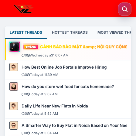
LATEST THREADS
HOTTEST THREADS
MOST VIEWED THRE
CẢNH BÁO BẢO MẬT &amp; NỘI QUY CỘNG ĐỒNG
VÀNG
0
Wednesday a31 6:07 AM
How Best Online Job Portals Improve Hiring
0
Today at 11:39 AM
How do you store wet food for cats homemade?
0
Today at 9:07 AM
Daily Life Near New Flats in Noida
0
Today at 5:52 AM
A Smarter Way to Buy Flat in Noida Based on Your Needs
0
Today at 5:04 AM