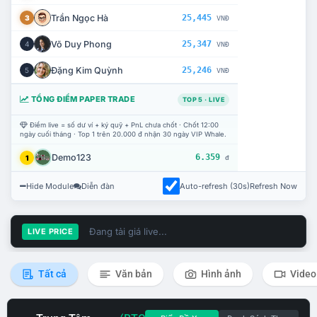
Trần Ngọc Hà
25,445
3
VNĐ
Võ Duy Phong
25,347
4
VNĐ
Đặng Kim Quỳnh
25,246
5
VNĐ
TỔNG ĐIỂM PAPER TRADE
TOP 5 · LIVE
Điểm live = số dư ví + ký quỹ + PnL chưa chốt · Chốt 12:00
ngày cuối tháng · Top 1 trên 20.000 đ nhận 30 ngày VIP Whale.
Demo123
6.359
1
đ
Hide Module
Diễn đàn
Auto-refresh (30s)
Refresh Now
Đang tải giá live...
LIVE PRICE
Tất cả
Văn bản
Hình ảnh
Video