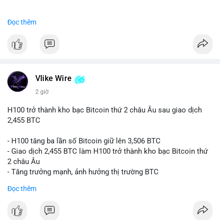
#binancesquare
#cryptonews
#btc
Đọc thêm
$btc
#vlikevn
#titanbot
📰 Nguồn: CoinDesk
Vlike Wire
2 giờ
H100 trở thành kho bạc Bitcoin thứ 2 châu Âu sau giao dịch
2,455 BTC
- H100 tăng ba lần số Bitcoin giữ lên 3,506 BTC
- Giao dịch 2,455 BTC làm H100 trở thành kho bạc Bitcoin thứ
2 châu Âu
- Tăng trưởng mạnh, ảnh hưởng thị trường BTC
Đọc thêm
#binancesquare
#cryptonews
#btc
$btc