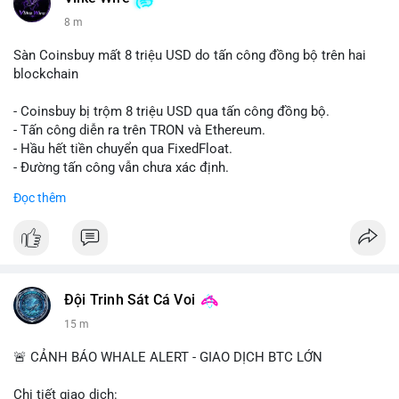
8 m
Sàn Coinsbuy mất 8 triệu USD do tấn công đồng bộ trên hai
blockchain
- Coinsbuy bị trộm 8 triệu USD qua tấn công đồng bộ.
- Tấn công diễn ra trên TRON và Ethereum.
- Hầu hết tiền chuyển qua FixedFloat.
- Đường tấn công vẫn chưa xác định.
Đọc thêm
#binancesquare
#cryptonews
#coinsbuy
#trx
#eth
$trx $eth
#vlikevn
#titanbot
Đội Trinh Sát Cá Voi
📰 Nguồn: CoinDesk
15 m
🚨 CẢNH BÁO WHALE ALERT - GIAO DỊCH BTC LỚN
Chi tiết giao dịch: