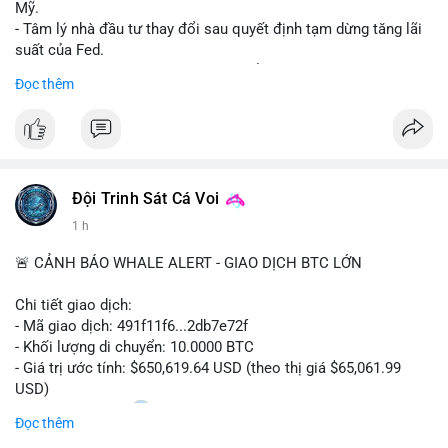
Mỹ.
- Tâm lý nhà đầu tư thay đổi sau quyết định tạm dừng tăng lãi
suất của Fed.
- Cần theo dõi sát sao dữ liệu CPI để dự đoán biến động tiếp
Đọc thêm
theo.
#bitcoin
#btc
#cryptonews
#binancesquare
#cpi
$btc
Đội Trinh Sát Cá Voi
#vlikevn
#titanbot
1 h
📰 Nguồn: Cointelegraph
🚨 CẢNH BÁO WHALE ALERT - GIAO DỊCH BTC LỚN
Chi tiết giao dịch:
- Mã giao dịch: 491f11f6...2db7e72f
- Khối lượng di chuyển: 10.0000 BTC
- Giá trị ước tính: $650,619.64 USD (theo thị giá $65,061.99
USD)
- Thời gian: 11:20
2 2026-08-10 UTC
Đọc thêm