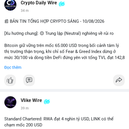
các quỹ phòng hộ sang vị thế Long là tín hiệu tích cực ngầm,
📰 Nguồn: CoinDesk
Crypto Daily Wire
nhưng biến động ngắn hạn vẫn cao.
34 m
• Khuyến nghị: Cẩn trọng với các lệnh Long/Short khi Bitcoin
chưa thoát khỏi vùng giá hiện tại. Theo dõi sát các tin tức về
📰 BẢN TIN TỔNG HỢP CRYPTO SÁNG - 10/08/2026
lạm phát (CPI) và động thái của các quỹ lớn.
[Xu hướng chung]: 🟡 Trung lập (Neutral) nghiêng về rủi ro
📊 Nguồn: Radar Tâm Lý Thị Trường
Bitcoin giữ vững trên mốc 65.000 USD trong bối cảnh tâm lý
thị trường thận trọng, khi chỉ số Fear & Greed Index dừng ở
mức 30/100 và dòng tiền DeFi đứng yên với tổng TVL đạt 142,8
tỷ USD.
Đọc thêm
- Thị trường & Giá cả: BTC giao dịch quanh vùng 65.200 USD,
tăng gần 3% khi Iran-Oman hứa mở lại eo Hormuz, giảm lo ngại
địa chính trị. Hoạt động cá voi diễn ra sôi động với lệnh
chuyển 458 BTC trị giá gần 30 triệu USD cùng nhiều giao dịch
lớn khác. Đáng chú ý, thanh lý Short chiếm tới 81,7% tổng 35,7
Vlike Wire
triệu USD thanh lý trong 24h, cho thấy phe bán đang yếu thế.
39 m
- DeFi & Công nghệ: Standard Chartered dự báo thị trường RWA
Standard Chartered: RWA đạt 4 nghìn tỷ USD, LINK có thể
sẽ bùng nổ lên 4 nghìn tỷ USD, kéo theo giá trị token LINK có
chạm mốc 200 USD