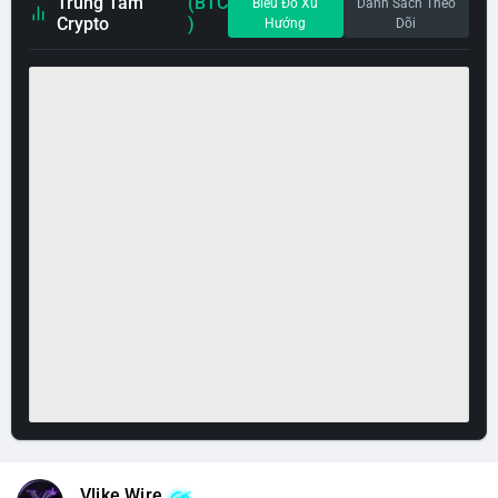
Trung Tâm
(BTC
Biểu Đồ Xu
Danh Sách Theo
Crypto
)
Hướng
Dõi
Vlike Wire