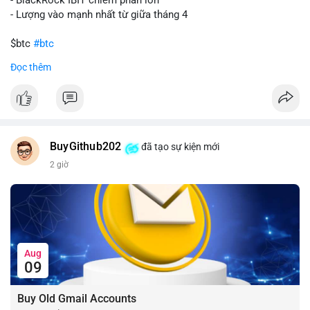
- Lượng vào mạnh nhất từ giữa tháng 4
$btc
#btc
Đọc thêm
#vlikevn
#titanbot
📰 Nguồn: CoinDesk
BuyGithub202
đã tạo sự kiện mới
2 giờ
Aug
09
Buy Old Gmail Accounts