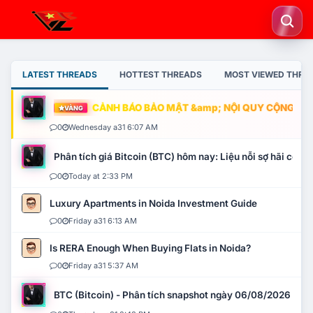
LATEST THREADS
HOTTEST THREADS
MOST VIEWED THRE
CẢNH BÁO BẢO MẬT &amp; NỘI QUY CỘNG ĐỒNG
VÀNG
0
Wednesday a31 6:07 AM
Phân tích giá Bitcoin (BTC) hôm nay: Liệu nỗi sợ hãi có mở 
0
Today at 2:33 PM
Luxury Apartments in Noida Investment Guide
0
Friday a31 6:13 AM
Is RERA Enough When Buying Flats in Noida?
0
Friday a31 5:37 AM
BTC (Bitcoin) - Phân tích snapshot ngày 06/08/2026