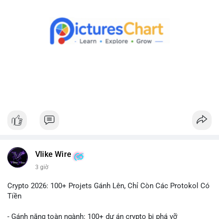
Theo dõi xác nhận giao dịch và dòng tiền tiếp theo. Nếu BTC
được chuyển đến ví sàn, hãy cân nhắc quản trị rủi ro, tránh
hành động theo cảm xúc. Nếu chuyển sang ví lạnh, đây là tín
hiệu tích cực cho xu hướng dài hạn.
#1756513btc
#vilanh
#tichluydaihan
#giaodichlon
#mempoolbtc
Vlike Wire
3 giờ
Crypto 2026: 100+ Projets Gánh Lên, Chỉ Còn Các Protokol Có
Tiền
- Gánh nặng toàn ngành: 100+ dự án crypto bị phá vỡ