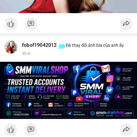
fobof19042012
Đã thay đổi ảnh bìa của anh ấy
30 m