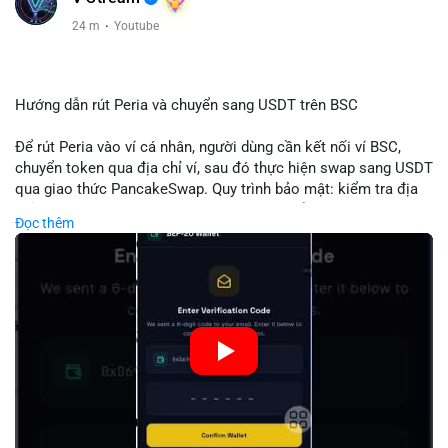
24 m
·
Youtube
Hướng dẫn rút Peria và chuyển sang USDT trên BSC
Để rút Peria vào ví cá nhân, người dùng cần kết nối ví BSC,
chuyển token qua địa chỉ ví, sau đó thực hiện swap sang USDT
qua giao thức PancakeSwap. Quy trình bảo mật: kiểm tra địa
chỉ, xác nhận giao dịch, tránh phí gas cao bằng cách chọn thời
Đọc thêm
điểm phù hợp. Khi hoàn thành, USDT lưu trữ an toàn trong ví
BSC, có thể chuyển sang các nền tảng khác hoặc bán. Hướng
dẫn chi tiết giúp người mới tránh sai lầm và tối ưu chi phí.
🎥 Xem video trực tiếp tại:
Nguồn: Đồng Tâm
#peria
#usdt