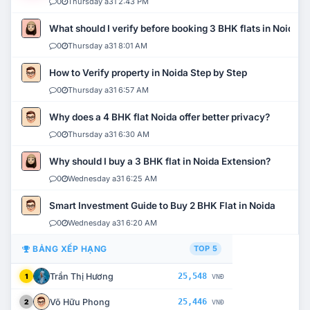
0
Thursday a31 2:43 PM
What should I verify before booking 3 BHK flats in Noida?
0
Thursday a31 8:01 AM
How to Verify property in Noida Step by Step
0
Thursday a31 6:57 AM
Why does a 4 BHK flat Noida offer better privacy?
0
Thursday a31 6:30 AM
Why should I buy a 3 BHK flat in Noida Extension?
0
Wednesday a31 6:25 AM
Smart Investment Guide to Buy 2 BHK Flat in Noida
0
Wednesday a31 6:20 AM
BẢNG XẾP HẠNG
TOP 5
Trần Thị Hương
25,548
1
VNĐ
Võ Hữu Phong
25,446
2
VNĐ