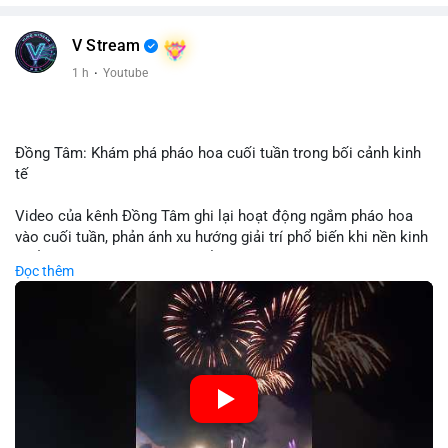
V Stream
1 h
·
Youtube
Đồng Tâm: Khám phá pháo hoa cuối tuần trong bối cảnh kinh
tế
Video của kênh Đồng Tâm ghi lại hoạt động ngắm pháo hoa
vào cuối tuần, phản ánh xu hướng giải trí phổ biến khi nền kinh
tế ổn định. Sự kiện này có thể cho thấy người tiêu dùng ưu tiên
Đọc thêm
trải nghiệm hơn là đầu tư vào tài sản vật chất. Trong bối cảnh
lãi suất ổn định và thị trường crypto ổn định, hoạt động giải trí
như vậy thường tăng trưởng khi người dân có khả năng chi
tiêu. Tuy nhiên, sự ưu tiên giải trí có thể ảnh hưởng đến tỷ lệ
tiết kiệm hoặc đầu tư vào crypto nếu người tiêu dùng chuyển
hướng ngân sách.
🎥 Xem video trực tiếp tại: