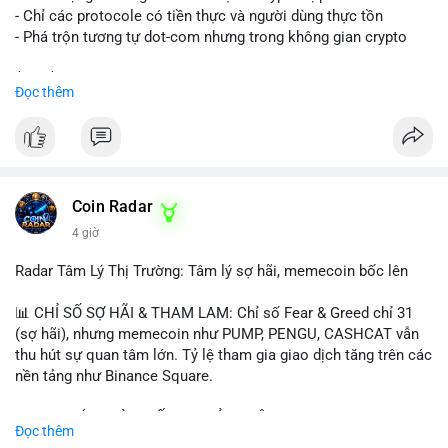
- Chỉ các protocole có tiền thực và người dùng thực tồn
- Phá trộn tương tự dot-com nhưng trong không gian crypto
$btc $eth
Đọc thêm
#vlikevn
#titanbot
📰 Nguồn: CoinDesk
Coin Radar
4 giờ
Radar Tâm Lý Thị Trường: Tâm lý sợ hãi, memecoin bốc lên
📊 CHỈ SỐ SỢ HÃI & THAM LAM: Chỉ số Fear & Greed chỉ 31
(sợ hãi), nhưng memecoin như PUMP, PENGU, CASHCAT vẫn
thu hút sự quan tâm lớn. Tỷ lệ tham gia giao dịch tăng trên các
nền tảng như Binance Square.
📈 XU HƯỚNG TÌM KIẾM & THẢO LUẬN: TUT, PUMP, PENGU,
Đọc thêm
CASHCAT, SUI, TAO xuất hiện nhiều trong tìm kiếm Việt Nam