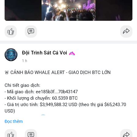
Nguồn: Đồng Tâm
Đội Trinh Sát Cá Voi
1 h
🚨 CẢNH BÁO WHALE ALERT - GIAO DỊCH BTC LỚN
Chi tiết giao dịch:
- Mã giao dịch: ee185b3f...70b43147
- Khối lượng di chuyển: 60.5359 BTC
- Giá trị ước tính: $3,949,588.32 USD (theo thị giá $65,243.70
USD)
- Thời gian: 15:20
1 2026-08-09 UTC
Đọc thêm
Nhận định phân tích: