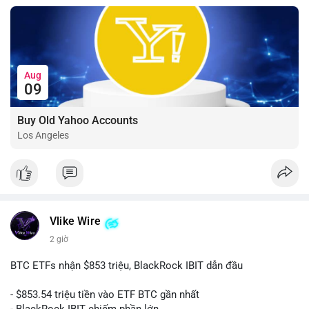
Aug
09
Buy Old Yahoo Accounts
Los Angeles
Vlike Wire
2 giờ
BTC ETFs nhận $853 triệu, BlackRock IBIT dẫn đầu
- $853.54 triệu tiền vào ETF BTC gần nhất
- BlackRock IBIT chiếm phần lớn