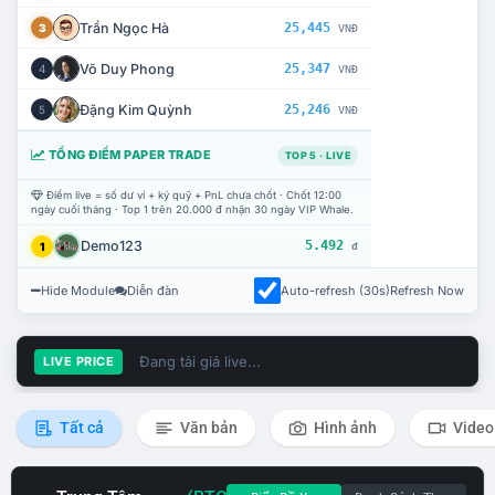
Trần Ngọc Hà
25,445
3
VNĐ
Võ Duy Phong
25,347
4
VNĐ
Đặng Kim Quỳnh
25,246
5
VNĐ
TỔNG ĐIỂM PAPER TRADE
TOP 5 · LIVE
Điểm live = số dư ví + ký quỹ + PnL chưa chốt · Chốt 12:00
ngày cuối tháng · Top 1 trên 20.000 đ nhận 30 ngày VIP Whale.
Demo123
5.492
1
đ
Hide Module
Diễn đàn
Auto-refresh (30s)
Refresh Now
Đang tải giá live...
LIVE PRICE
Tất cả
Văn bản
Hình ảnh
Video