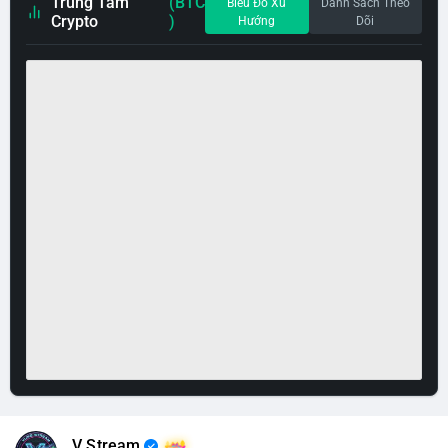
Trung Tâm
(BTC
Biểu Đồ Xu
Danh Sách Theo
Crypto
)
Hướng
Dõi
V Stream