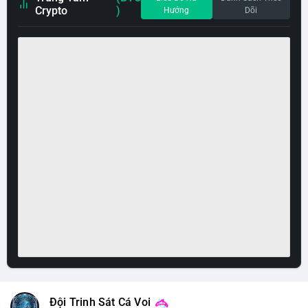
Crypto
)
Hướng
Dõi
Đội Trinh Sát Cá Voi