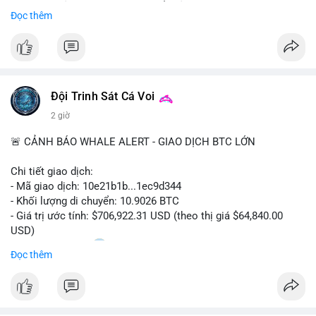
Sự tăng trưởng này được thúc đẩy bởi nhu cầu ngày càng cao
Đọc thêm
trong các lĩnh vực ô tô, logistics và thiết bị thông minh.
Doanh nghiệp cần theo dõi xu hướng này để nắm bắt cơ hội
đầu tư và phát triển giải pháp kết nối tiên tiến.
Đội Trinh Sát Cá Voi
2 giờ
🚨 CẢNH BÁO WHALE ALERT - GIAO DỊCH BTC LỚN
Chi tiết giao dịch:
- Mã giao dịch: 10e21b1b...1ec9d344
- Khối lượng di chuyển: 10.9026 BTC
- Giá trị ước tính: $706,922.31 USD (theo thị giá $64,840.00
USD)
- Thời gian: 18:20
0 2026-08-07 UTC
Đọc thêm
Nhận định phân tích:
Giao dịch 10.9 BTC trị giá hơn 706 nghìn USD được thực hiện
trong khung giờ thanh khoản mỏng (giờ châu Á) cho thấy chủ