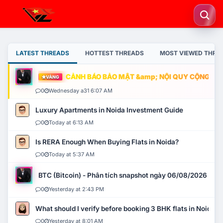
LATEST THREADS
HOTTEST THREADS
MOST VIEWED THRE
CẢNH BÁO BẢO MẬT &amp; NỘI QUY CỘNG ĐỒNG
VÀNG
0
Wednesday a31 6:07 AM
Luxury Apartments in Noida Investment Guide
0
Today at 6:13 AM
Is RERA Enough When Buying Flats in Noida?
0
Today at 5:37 AM
BTC (Bitcoin) - Phân tích snapshot ngày 06/08/2026
0
Yesterday at 2:43 PM
What should I verify before booking 3 BHK flats in Noida?
0
Yesterday at 8:01 AM