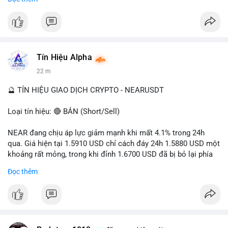
- Tác động: rủi ro cho thị trường crypto, tăng áp lực pháp lý.
#binancesquare
#cryptonews
#ofac
#ussanctions
#iran
$btc $eth
Tín Hiệu Alpha
#vlikevn
#titanbot
22 m
📰 Nguồn: Cointelegraph
🔮 TÍN HIỆU GIAO DỊCH CRYPTO - NEARUSDT
Loại tín hiệu: 🔴 BÁN (Short/Sell)
NEAR đang chịu áp lực giảm mạnh khi mất 4.1% trong 24h
qua. Giá hiện tại 1.5910 USD chỉ cách đáy 24h 1.5880 USD một
khoảng rất mỏng, trong khi đỉnh 1.6700 USD đã bị bỏ lại phía
sau. Biên độ dao động ngày đạt 4.9%, cho thấy phe bán đang
Đọc thêm
kiểm soát hoàn toàn. Khối lượng giao dịch 10.29 triệu NEAR
không đủ lớn để tạo lực đỡ, xác nhận xu hướng đi xuống đang
tiếp diễn.
Khuyến nghị giao dịch: