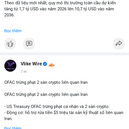
Theo dữ liệu mới nhất, quy mô thị trường toàn cầu dự kiến
Lời khuyên: Nhà đầu tư nhỏ lẻ nên quan sát thêm 2-4 giờ sau
tăng từ 1,7 tỷ USD vào năm 2026 lên 10,7 tỷ USD vào năm
khi giao dịch được xác nhận, tránh hành động theo cảm xúc.
2036.
Xác minh địa chỉ ví đích trước khi đưa ra quyết định vào lệnh,
ưu tiên quản trị rủi ro trong giai đoạn biến động mạnh.
Mức tăng trưởng này tương ứng với tốc độ tăng trưởng kép
Đọc thêm
hàng năm (CAGR) ấn tượng lên tới 20,2%.
#99dot6btc
#capvoichuyentien
#vilanhtichluy
#aplucban
#btcmempool65k
Điều gì đang thúc đẩy sự tăng trưởng vượt bậc này? Hãy cùng
theo dõi các phân tích chuyên sâu về xu hướng công nghệ và
nhu cầu thị trường trong thời gian tới.
Vlike Wire
7 m
OFAC trừng phạt 2 sàn crypto liên quan Iran
OFAC trừng phạt 2 sàn crypto liên quan Iran
- US Treasury OFAC trừng phạt cá nhân và 2 sàn crypto.
- Động cơ: hỗ trợ rửa tiền $5 triệu tài sản kỹ thuật số liên quan
Iran.
- Các sàn bị cấm hoạt động, tài khoản bị khóa.
Đọc thêm