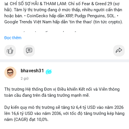
📊 CHỈ SỐ SỢ HÃI & THAM LAM: Chỉ số Fear & Greed 29 (sợ
hãi). Tâm lý thị trường đang ở mức thấp, nhiều người cẩn thận
hoặc bán. • CoinGecko hấp dẫn XRP, Pudgy Penguins, SOL. •
Google Trends Việt Nam hấp dẫn 'tin the thao' (tin tức crypto).
📈 XU HƯỚNG TÌM KIẾM & THẢO LUẬN: • XRP, SOL, PENGU,
Đọc thêm
ONDO, CASHCAT. • Chủ đề 'tô thị ty na' (tỷ giá) và 'giao thông'
(giao thông tài chính). • Bàn tán Binance Square tập trung vào
BTC breakout và lệnh long/short.
💬 DÒNG CHẢY TIN TỨC & TRUYỀN THÔNG: • Trump khẳng
định crypto là 'vấn đề lớn' giúp giảm áp lực USD. • Binance hỗ
bhavesh31
trợ cổ phiếu Apple/IBM. • Bài đăng hấp dẫn về $HFT, $SKYAI,
2 giờ
$BICO. • Tin nhắn cảnh báo về hack North Korea (Bybit).
Thị trường Hệ thống Đơn vị Điều khiển Kết nối và Viễn thông
💡 NHẬN ĐỊNH & KHUYẾN NGHỊ: Tâm lý thị trường đang phân
toàn cầu đang trên đà tăng trưởng mạnh mẽ.
cực. Sợ hãi do chỉ số thấp, nhưng hấp dẫn từ xu hướng meme
coin (PENGU, CASHCAT) và tin cậy từ các dự án lớn (BTC,
Dự kiến quy mô thị trường sẽ tăng từ 6,4 tỷ USD vào năm 2026
SOL). Rủi ro tăng nếu không có thông tin rõ ràng về quy định.
lên 16,6 tỷ USD vào năm 2036, với tốc độ tăng trưởng kép hàng
năm (CAGR) đạt 10,0%.
📊 Nguồn: Radar Tâm Lý Thị Trường