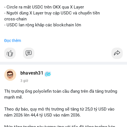
#vlikevn
#titanbot
- Circle ra mắt USDC trên OKX qua X Layer
📰 Nguồn: Decrypt
- Người dùng X Layer truy cập USDC và chuyển tiền
cross‑chain
- USDC lan rộng khắp các blockchain lớn
#binancesquare
#cryptonews
#usdc
#okx
#xlayer
Đọc thêm
$usdc
#vlikevn
#titanbot
📰 Nguồn: Cointelegraph
bhavesh31
3 giờ
Thị trường ống polyolefin toàn cầu đang trên đà tăng trưởng
mạnh mẽ.
Theo dự báo, quy mô thị trường sẽ tăng từ 25,0 tỷ USD vào
năm 2026 lên 44,4 tỷ USD vào năm 2036.