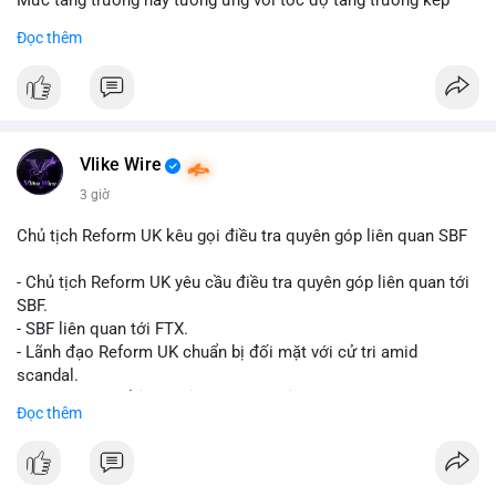
Mức tăng trưởng này tương ứng với tốc độ tăng trưởng kép
hàng năm (CAGR) đạt 5,9% trong giai đoạn dự báo.
Đọc thêm
Đây là tín hiệu tích cực cho các nhà sản xuất, nhà phân phối và
nhà đầu tư trong ngành vật liệu xây dựng và hạ tầng.
Bạn đánh giá thế nào về tiềm năng của dòng sản phẩm ống
nhựa polyolefin trong tương lai?
Vlike Wire
3 giờ
Chủ tịch Reform UK kêu gọi điều tra quyên góp liên quan SBF
- Chủ tịch Reform UK yêu cầu điều tra quyên góp liên quan tới
SBF.
- SBF liên quan tới FTX.
- Lãnh đạo Reform UK chuẩn bị đối mặt với cử tri amid
scandal.
- Sự kiện có thể ảnh hưởng đến hình ảnh SBF và FTX.
Đọc thêm
- Không có thông tin tác động thị trường ngay lập tức.
#binancesquare
#cryptonews
#sbf
#ftx
#reformuk
$btc $eth