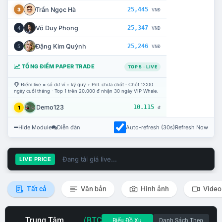
Trần Ngọc Hà
25,445
3
VNĐ
Võ Duy Phong
25,347
4
VNĐ
Đặng Kim Quỳnh
25,246
5
VNĐ
TỔNG ĐIỂM PAPER TRADE
TOP 5 · LIVE
Điểm live = số dư ví + ký quỹ + PnL chưa chốt · Chốt 12:00
ngày cuối tháng · Top 1 trên 20.000 đ nhận 30 ngày VIP Whale.
Demo123
10.115
1
đ
Hide Module
Diễn đàn
Auto-refresh (30s)
Refresh Now
Đang tải giá live...
LIVE PRICE
Tất cả
Văn bản
Hình ảnh
Video
Trung Tâm
(BTC
Biểu Đồ Xu
Danh Sách Theo