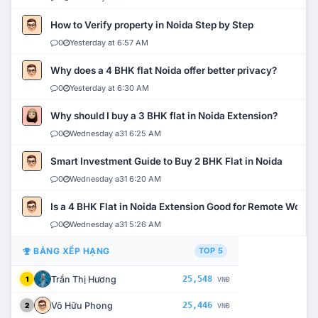
How to Verify property in Noida Step by Step
0
Yesterday at 6:57 AM
Why does a 4 BHK flat Noida offer better privacy?
0
Yesterday at 6:30 AM
Why should I buy a 3 BHK flat in Noida Extension?
0
Wednesday a31 6:25 AM
Smart Investment Guide to Buy 2 BHK Flat in Noida
0
Wednesday a31 6:20 AM
Is a 4 BHK Flat in Noida Extension Good for Remote Work?
0
Wednesday a31 5:26 AM
BẢNG XẾP HẠNG
TOP 5
Trần Thị Hương
25,548
1
VNĐ
Võ Hữu Phong
25,446
2
VNĐ