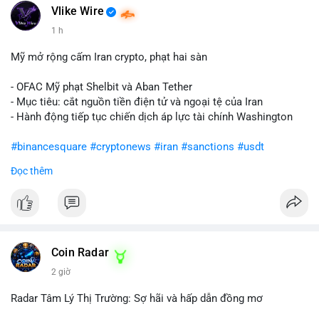
Vlike Wire
1 h
Mỹ mở rộng cấm Iran crypto, phạt hai sàn
- OFAC Mỹ phạt Shelbit và Aban Tether
- Mục tiêu: cắt nguồn tiền điện tử và ngoại tệ của Iran
- Hành động tiếp tục chiến dịch áp lực tài chính Washington
#binancesquare
#cryptonews
#iran
#sanctions
#usdt
Đọc thêm
$usdt
#vlikevn
#titanbot
📰 Nguồn: CoinDesk
Coin Radar
2 giờ
Radar Tâm Lý Thị Trường: Sợ hãi và hấp dẫn đồng mơ