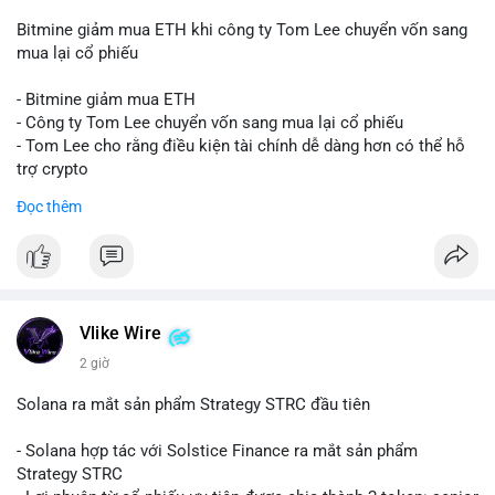
Bitmine giảm mua ETH khi công ty Tom Lee chuyển vốn sang
mua lại cổ phiếu
- Bitmine giảm mua ETH
- Công ty Tom Lee chuyển vốn sang mua lại cổ phiếu
- Tom Lee cho rằng điều kiện tài chính dễ dàng hơn có thể hỗ
trợ crypto
- CLARITY Act không đạt thăm dò trong Thượng viện trước kỳ
Đọc thêm
nghỉ tháng 8
#binancesquare
#cryptonews
#eth
$eth
Vlike Wire
#vlikevn
#titanbot
2 giờ
📰 Nguồn: CoinDesk
Solana ra mắt sản phẩm Strategy STRC đầu tiên
- Solana hợp tác với Solstice Finance ra mắt sản phẩm
Strategy STRC