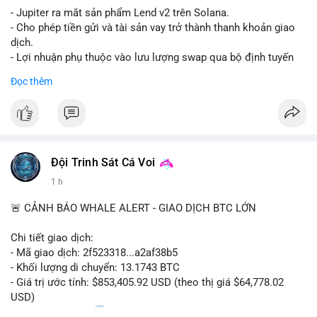
- Jupiter ra mắt sản phẩm Lend v2 trên Solana.
- Cho phép tiền gửi và tài sản vay trở thành thanh khoản giao
dịch.
- Lợi nhuận phụ thuộc vào lưu lượng swap qua bộ định tuyến
(router) của Jupiter.
Đọc thêm
- Tăng hiệu quả sử dụng vốn cho người dùng.
#solana
#jupiter
#sol
#defi
#binancesquare
$sol
Đội Trinh Sát Cá Voi
#vlikevn
#titanbot
1 h
📰 Nguồn: CoinDesk
🚨 CẢNH BÁO WHALE ALERT - GIAO DỊCH BTC LỚN
Chi tiết giao dịch:
- Mã giao dịch: 2f523318...a2af38b5
- Khối lượng di chuyển: 13.1743 BTC
- Giá trị ước tính: $853,405.92 USD (theo thị giá $64,778.02
USD)
- Thời gian: 14:20
2 2026-08-10 UTC