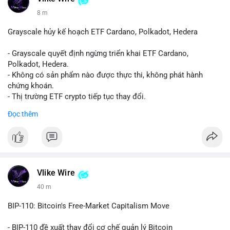
8 m
Grayscale hủy kế hoạch ETF Cardano, Polkadot, Hedera
- Grayscale quyết định ngừng triển khai ETF Cardano,
Polkadot, Hedera.
- Không có sản phẩm nào được thực thi, không phát hành
chứng khoán.
- Thị trường ETF crypto tiếp tục thay đổi.
#binancesquare
#cryptonews
#ada
#dot
#hbar
Đọc thêm
$ada $dot $hbar
#vlikevn
#titanbot
📰 Nguồn: CoinDesk
Vlike Wire
40 m
BIP-110: Bitcoin's Free-Market Capitalism Move
- BIP-110 đề xuất thay đổi cơ chế quản lý Bitcoin