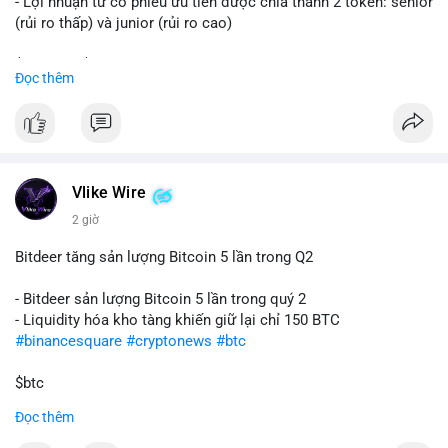
- Lợi nhuận từ cổ phiếu ưu tiên được chia thành 2 token: senior
(rủi ro thấp) và junior (rủi ro cao)
$sol
#sol
$strc
#strc
Đọc thêm
#vlikevn
#titanbot
📰 Nguồn: CoinDesk
Vlike Wire
2 giờ
Bitdeer tăng sản lượng Bitcoin 5 lần trong Q2
- Bitdeer sản lượng Bitcoin 5 lần trong quý 2
- Liquidity hóa kho tàng khiến giữ lại chỉ 150 BTC
#binancesquare
#cryptonews
#btc
$btc
Đọc thêm
#vlikevn
#titanbot