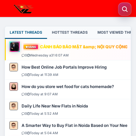
LATEST THREADS
HOTTEST THREADS
MOST VIEWED THRE
CẢNH BÁO BẢO MẬT &amp; NỘI QUY CỘNG ĐỒNG
VÀNG
0
Wednesday a31 6:07 AM
How Best Online Job Portals Improve Hiring
0
Today at 11:39 AM
How do you store wet food for cats homemade?
0
Today at 9:07 AM
Daily Life Near New Flats in Noida
0
Today at 5:52 AM
A Smarter Way to Buy Flat in Noida Based on Your Needs
0
Today at 5:04 AM