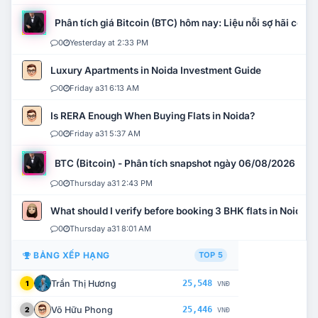
Phân tích giá Bitcoin (BTC) hôm nay: Liệu nỗi sợ hãi có mở 
0
Yesterday at 2:33 PM
Luxury Apartments in Noida Investment Guide
0
Friday a31 6:13 AM
Is RERA Enough When Buying Flats in Noida?
0
Friday a31 5:37 AM
BTC (Bitcoin) - Phân tích snapshot ngày 06/08/2026
0
Thursday a31 2:43 PM
What should I verify before booking 3 BHK flats in Noida?
0
Thursday a31 8:01 AM
BẢNG XẾP HẠNG
TOP 5
Trần Thị Hương
25,548
1
VNĐ
Võ Hữu Phong
25,446
2
VNĐ