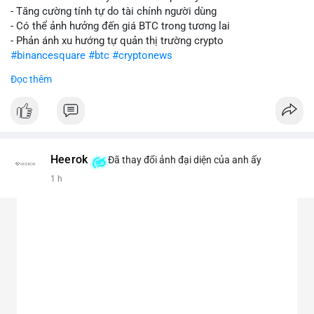
- Tăng cường tính tự do tài chính người dùng
- Có thể ảnh hưởng đến giá BTC trong tương lai
- Phản ánh xu hướng tự quản thị trường crypto
#binancesquare
#btc
#cryptonews
Đọc thêm
$btc
#vlikevn
#titanbot
📰 Nguồn: CoinDesk
Heerok
Đã thay đổi ảnh đại diện của anh ấy
1 h