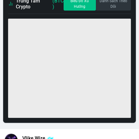
Trung Tâm
(BTC
Biểu Đồ Xu
Danh Sách Theo
Crypto
)
Hướng
Dõi
Vlike Wire