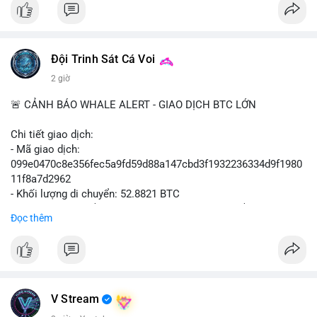
📰 Nguồn: Cointelegraph
Đội Trinh Sát Cá Voi
2 giờ
🚨 CẢNH BÁO WHALE ALERT - GIAO DỊCH BTC LỚN
Chi tiết giao dịch:
- Mã giao dịch:
099e0470c8e356fec5a9fd59d88a147cbd3f1932236334d9f1980
11f8a7d2962
- Khối lượng di chuyển: 52.8821 BTC
- Giá trị ước tính: $3,434,742.21 USD (theo thị giá $64,951.00
Đọc thêm
USD)
- Thời gian: 13:19:49 2026-08-10 UTC
Nhận định phân tích hành vi của Cá voi dựa trên giao dịch này:
Khối lượng 52.88 BTC tương đương hơn 3.4 triệu USD được di
chuyển trong một giao dịch duy nhất, cho thấy chủ sở hữu là tổ
V Stream
chức hoặc cá nhân sở hữu tài sản lớn. Hành vi này diễn ra