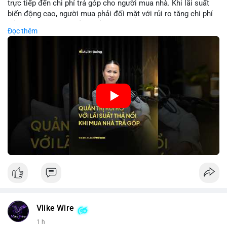
trực tiếp đến chi phí trả góp cho người mua nhà. Khi lãi suất
biến động cao, người mua phải đối mặt với rủi ro tăng chi phí
trả nợ không ngờ. Quản lý rủi ro cần bao gồm phân tích xu
Đọc thêm
hướng lãi suất, lựa chọn sản phẩm trả góp có tính bảo hiểm,
hoặc sử dụng tài chính cá nhân để ổn định chi phí. Các nhà
đầu tư cần theo dõi chính sách tiền tệ để đưa ra quyết định
mua nhà phù hợp.
🎥 Xem video trực tiếp tại:
Nguồn: VIETSUCCESS
Vlike Wire
1 h