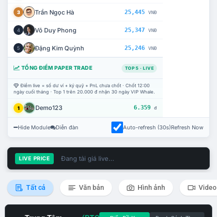
Trần Ngọc Hà
25,445
3
VNĐ
Võ Duy Phong
25,347
4
VNĐ
Đặng Kim Quỳnh
25,246
5
VNĐ
TỔNG ĐIỂM PAPER TRADE
TOP 5 · LIVE
Điểm live = số dư ví + ký quỹ + PnL chưa chốt · Chốt 12:00
ngày cuối tháng · Top 1 trên 20.000 đ nhận 30 ngày VIP Whale.
Demo123
6.359
1
đ
Hide Module
Diễn đàn
Auto-refresh (30s)
Refresh Now
Đang tải giá live...
LIVE PRICE
Tất cả
Văn bản
Hình ảnh
Video