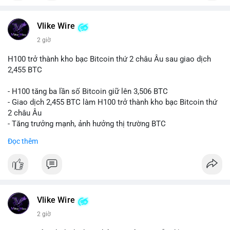
#vlikevn
#titanbot
📰 Nguồn: CoinDesk
Vlike Wire
2 giờ
H100 trở thành kho bạc Bitcoin thứ 2 châu Âu sau giao dịch
2,455 BTC
- H100 tăng ba lần số Bitcoin giữ lên 3,506 BTC
- Giao dịch 2,455 BTC làm H100 trở thành kho bạc Bitcoin thứ
2 châu Âu
- Tăng trưởng mạnh, ảnh hưởng thị trường BTC
Đọc thêm
#binancesquare
#cryptonews
#btc
$btc
#vlikevn
#titanbot
Vlike Wire
📰 Nguồn: Cointelegraph
2 giờ