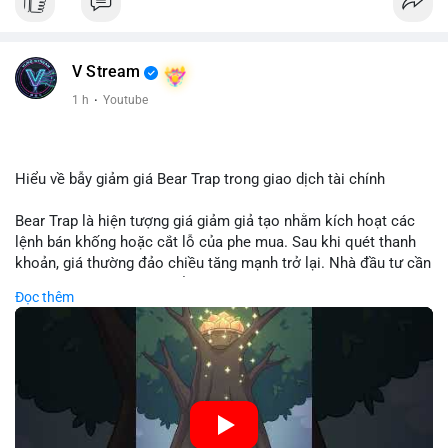
V Stream
1 h
·
Youtube
Hiểu về bẫy giảm giá Bear Trap trong giao dịch tài chính
Bear Trap là hiện tượng giá giảm giả tạo nhằm kích hoạt các
lệnh bán khống hoặc cắt lỗ của phe mua. Sau khi quét thanh
khoản, giá thường đảo chiều tăng mạnh trở lại. Nhà đầu tư cần
nhận diện mô hình này để tránh bị thao túng tâm lý và tối ưu
Đọc thêm
hóa điểm vào lệnh.
🎥 Xem video trực tiếp tại:
Nguồn: Cú Thông Thái