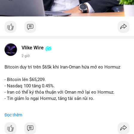
Vlike Wire
2 giờ
Bitcoin duy trì trên $65k khi Iran-Oman hứa mở eo Hormuz
- Bitcoin lên $65,209.
- Nasdaq 100 tăng 0.45%.
- Iran có thể ký thỏa thuận với Oman mở lại eo Hormuz.
- Tin giảm lo ngại Hormuz, tăng tài sản rủi ro.
#binancesquare
#cryptonews
#btc
Đọc thêm
$btc