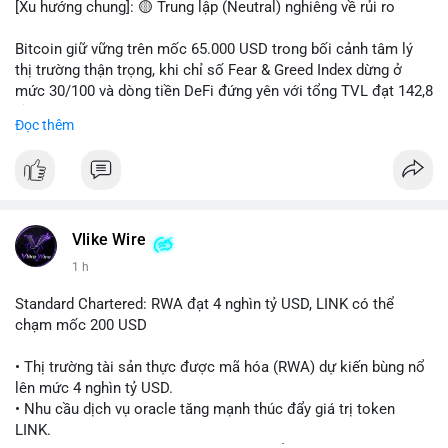
[Xu hướng chung]: 🟡 Trung lập (Neutral) nghiêng về rủi ro
📊 Nguồn: Radar Tâm Lý Thị Trường
Bitcoin giữ vững trên mốc 65.000 USD trong bối cảnh tâm lý
thị trường thận trọng, khi chỉ số Fear & Greed Index dừng ở
mức 30/100 và dòng tiền DeFi đứng yên với tổng TVL đạt 142,8
tỷ USD.
Đọc thêm
- Thị trường & Giá cả: BTC giao dịch quanh vùng 65.200 USD,
tăng gần 3% khi Iran-Oman hứa mở lại eo Hormuz, giảm lo ngại
địa chính trị. Hoạt động cá voi diễn ra sôi động với lệnh
chuyển 458 BTC trị giá gần 30 triệu USD cùng nhiều giao dịch
lớn khác. Đáng chú ý, thanh lý Short chiếm tới 81,7% tổng 35,7
Vlike Wire
triệu USD thanh lý trong 24h, cho thấy phe bán đang yếu thế.
1 h
- DeFi & Công nghệ: Standard Chartered dự báo thị trường RWA
Standard Chartered: RWA đạt 4 nghìn tỷ USD, LINK có thể
sẽ bùng nổ lên 4 nghìn tỷ USD, kéo theo giá trị token LINK có
chạm mốc 200 USD
thể tăng 25 lần, chạm mốc 200 USD vào năm 2030. Mastercard
hoàn tất thương vụ mua lại startup stablecoin BVNK trị giá 1,8
• Thị trường tài sản thực được mã hóa (RWA) dự kiến bùng nổ
tỷ USD, đánh dấu bước tiến lớn trong thanh toán số.
lên mức 4 nghìn tỷ USD.
• Nhu cầu dịch vụ oracle tăng mạnh thúc đẩy giá trị token
- Quy định & Pháp lý: FCA Anh đang xây dựng khung pháp lý
LINK.