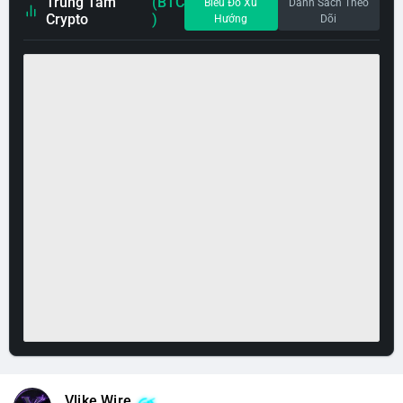
Trung Tâm
(BTC
Biểu Đồ Xu
Danh Sách Theo
Crypto
)
Hướng
Dõi
Vlike Wire