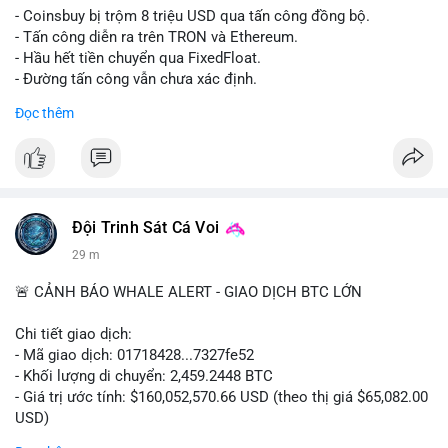
- Coinsbuy bị trộm 8 triệu USD qua tấn công đồng bộ.
- Tấn công diễn ra trên TRON và Ethereum.
- Hầu hết tiền chuyển qua FixedFloat.
- Đường tấn công vẫn chưa xác định.
Đọc thêm
#binancesquare
#cryptonews
#coinsbuy
#trx
#eth
$trx $eth
#vlikevn
#titanbot
Đội Trinh Sát Cá Voi
📰 Nguồn: CoinDesk
29 m
🚨 CẢNH BÁO WHALE ALERT - GIAO DỊCH BTC LỚN
Chi tiết giao dịch:
- Mã giao dịch: 01718428...7327fe52
- Khối lượng di chuyển: 2,459.2448 BTC
- Giá trị ước tính: $160,052,570.66 USD (theo thị giá $65,082.00
USD)
- Thời gian: 12:19:48 2026-08-10 UTC