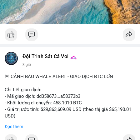
#52dot09btc
#chuyenvilanh
#tichluydaihan
#mempoolbtc
#giaodichlon
Đội Trinh Sát Cá Voi
3 giờ
🚨 CẢNH BÁO WHALE ALERT - GIAO DỊCH BTC LỚN
Chi tiết giao dịch:
- Mã giao dịch: dd358673...a58373b3
- Khối lượng di chuyển: 458.1010 BTC
- Giá trị ước tính: $29,863,609.09 USD (theo thị giá $65,190.01
USD)
- Thời gian: 09:19:51 2026-08-10 UTC
Đọc thêm
Nhận định phân tích hành vi của Cá voi dựa trên giao dịch này: