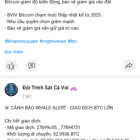
Bitcoin giảm độ biến động, bảo vệ giảm giá vẫn đắt
- BVIV Bitcoin chạm mức thấp nhất kể từ 2025.
- Nhu cầu quyền chọn giảm mạnh.
- Bảo vệ giảm giá vẫn giữ giá trị cao.
#binancesquare
#cryptonews
#btc
Đọc thêm
$btc
#vlikevn
#titanbot
📰 Nguồn: CoinDesk
Đội Trinh Sát Cá Voi
2 giờ
🚨 CẢNH BÁO WHALE ALERT - GIAO DỊCH BTC LỚN
Chi tiết giao dịch:
- Mã giao dịch: 27b99c05...77894731
- Khối lượng di chuyển: 52.0936 BTC