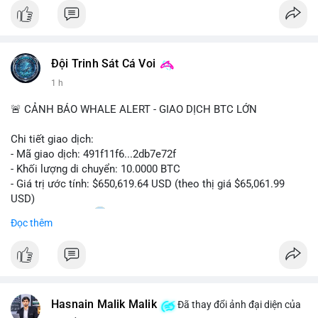
#bitcoin
#btc
#cryptonews
#binancesquare
#cpi
$btc
Đội Trinh Sát Cá Voi
#vlikevn
#titanbot
1 h
📰 Nguồn: Cointelegraph
🚨 CẢNH BÁO WHALE ALERT - GIAO DỊCH BTC LỚN
Chi tiết giao dịch:
- Mã giao dịch: 491f11f6...2db7e72f
- Khối lượng di chuyển: 10.0000 BTC
- Giá trị ước tính: $650,619.64 USD (theo thị giá $65,061.99
USD)
- Thời gian: 11:20
2 2026-08-10 UTC
Đọc thêm
Nhận định phân tích hành vi của Cá voi dựa trên giao dịch này:
Giao dịch 10 BTC trị giá hơn 650 nghìn USD được thực hiện
trong khung giờ thanh khoản thấp, cho thấy chủ ví có thể đang
tái cơ cấu danh mục hoặc chuẩn bị thanh khoản cho các lệnh
Hasnain Malik Malik
lớn. Mức khối lượng này không quá lớn để gây áp lực bán trực
Đã thay đổi ảnh đại diện của