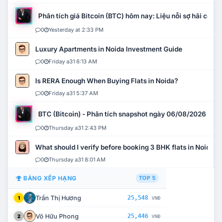
Phân tích giá Bitcoin (BTC) hôm nay: Liệu nỗi sợ hãi có mở 
0
Yesterday at 2:33 PM
Luxury Apartments in Noida Investment Guide
0
Friday a31 6:13 AM
Is RERA Enough When Buying Flats in Noida?
0
Friday a31 5:37 AM
BTC (Bitcoin) - Phân tích snapshot ngày 06/08/2026
0
Thursday a31 2:43 PM
What should I verify before booking 3 BHK flats in Noida?
0
Thursday a31 8:01 AM
BẢNG XẾP HẠNG
TOP 5
Trần Thị Hương
25,548
1
VNĐ
Võ Hữu Phong
25,446
2
VNĐ