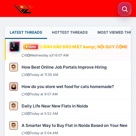
LATEST THREADS
HOTTEST THREADS
MOST VIEWED THRE
CẢNH BÁO BẢO MẬT &amp; NỘI QUY CỘNG ĐỒNG
VÀNG
0
Wednesday a31 6:07 AM
How Best Online Job Portals Improve Hiring
0
Today at 11:39 AM
How do you store wet food for cats homemade?
0
Today at 9:07 AM
Daily Life Near New Flats in Noida
0
Today at 5:52 AM
A Smarter Way to Buy Flat in Noida Based on Your Needs
0
Today at 5:04 AM