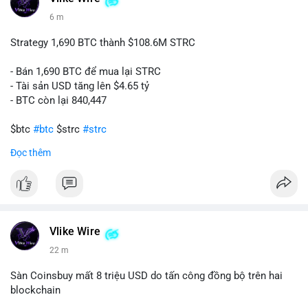
6 m
Strategy 1,690 BTC thành $108.6M STRC
- Bán 1,690 BTC để mua lại STRC
- Tài sản USD tăng lên $4.65 tỷ
- BTC còn lại 840,447
$btc
#btc
$strc
#strc
Đọc thêm
#vlikevn
#titanbot
📰 Nguồn: Cointelegraph
Vlike Wire
22 m
Sàn Coinsbuy mất 8 triệu USD do tấn công đồng bộ trên hai
blockchain