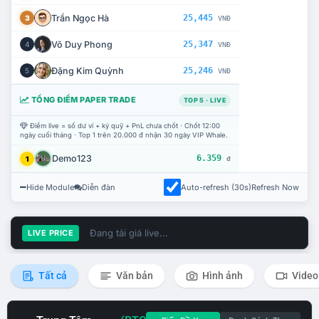
Trần Ngọc Hà
25,445
3
VNĐ
Võ Duy Phong
25,347
4
VNĐ
Đặng Kim Quỳnh
25,246
5
VNĐ
TỔNG ĐIỂM PAPER TRADE
TOP 5 · LIVE
Điểm live = số dư ví + ký quỹ + PnL chưa chốt · Chốt 12:00
ngày cuối tháng · Top 1 trên 20.000 đ nhận 30 ngày VIP Whale.
Demo123
6.359
1
đ
Hide Module
Diễn đàn
Auto-refresh (30s)
Refresh Now
Đang tải giá live...
LIVE PRICE
Tất cả
Văn bản
Hình ảnh
Video