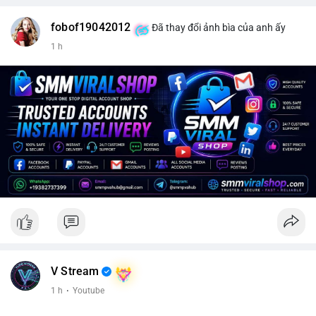
fobof19042012
Đã thay đổi ảnh bìa của anh ấy
1 h
V Stream
1 h
·
Youtube