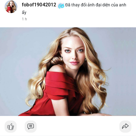
fobof19042012
Đã thay đổi ảnh đại diện của anh
ấy
1 h