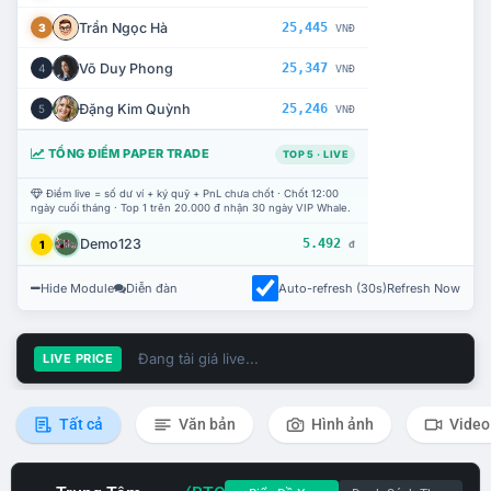
Trần Ngọc Hà
25,445
3
VNĐ
Võ Duy Phong
25,347
4
VNĐ
Đặng Kim Quỳnh
25,246
5
VNĐ
TỔNG ĐIỂM PAPER TRADE
TOP 5 · LIVE
Điểm live = số dư ví + ký quỹ + PnL chưa chốt · Chốt 12:00
ngày cuối tháng · Top 1 trên 20.000 đ nhận 30 ngày VIP Whale.
Demo123
5.492
1
đ
Hide Module
Diễn đàn
Auto-refresh (30s)
Refresh Now
Đang tải giá live...
LIVE PRICE
Tất cả
Văn bản
Hình ảnh
Video