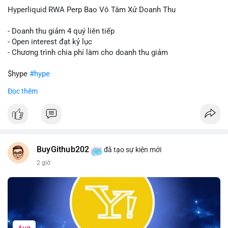
củng cố niềm tin cho xu hướng tăng.
Hyperliquid RWA Perp Bao Vô Tâm Xử Doanh Thu
Lời khuyên:
- Doanh thu giảm 4 quý liên tiếp
Nhà đầu tư nên theo dõi sát dòng tiền tiếp theo từ địa chỉ này.
- Open interest đạt kỷ lục
Nếu BTC được nạp thêm lên sàn, cần thận trọng với nhịp điều
- Chương trình chia phí làm cho doanh thu giảm
chỉnh. Ngược lại, nếu dòng tiền dịch chuyển vào ví lạnh, có thể
nắm giữ vị thế hiện tại.
$hype
#hype
Đọc thêm
#60btc
#dongtiencavoi
#khangcu65k
#vilanh
#btcgiaodichlon
#vlikevn
#titanbot
📰 Nguồn: CoinDesk
BuyGithub202
đã tạo sự kiện mới
2 giờ
Aug