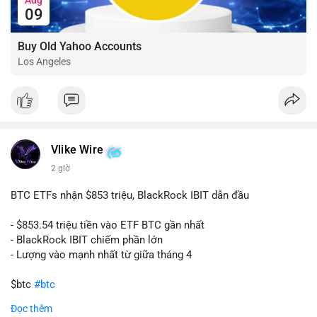
09
Buy Old Yahoo Accounts
Los Angeles
Vlike Wire
2 giờ
BTC ETFs nhận $853 triệu, BlackRock IBIT dẫn đầu
- $853.54 triệu tiền vào ETF BTC gần nhất
- BlackRock IBIT chiếm phần lớn
- Lượng vào mạnh nhất từ giữa tháng 4
$btc
#btc
Đọc thêm
#vlikevn
#titanbot