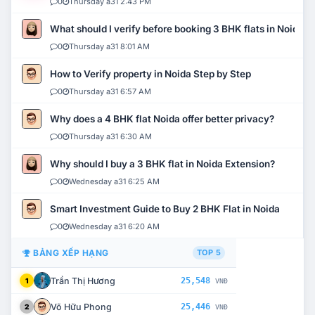
0
Thursday a31 2:43 PM
What should I verify before booking 3 BHK flats in Noida?
0
Thursday a31 8:01 AM
How to Verify property in Noida Step by Step
0
Thursday a31 6:57 AM
Why does a 4 BHK flat Noida offer better privacy?
0
Thursday a31 6:30 AM
Why should I buy a 3 BHK flat in Noida Extension?
0
Wednesday a31 6:25 AM
Smart Investment Guide to Buy 2 BHK Flat in Noida
0
Wednesday a31 6:20 AM
BẢNG XẾP HẠNG
TOP 5
Trần Thị Hương
25,548
1
VNĐ
Võ Hữu Phong
25,446
2
VNĐ