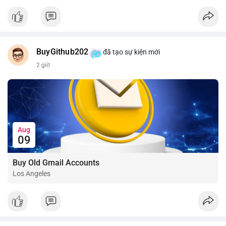
📰 Nguồn: CoinDesk
BuyGithub202
đã tạo sự kiện mới
2 giờ
Aug
09
Buy Old Gmail Accounts
Los Angeles