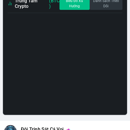
Trung Tâm
(BTC
Biểu Đồ Xu
Danh Sách Theo
Crypto
)
Hướng
Dõi
Đội Trinh Sát Cá Voi