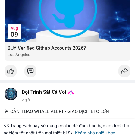
Aug
09
BUY Verified Github Accounts 2026?
Los Angeles
Đội Trinh Sát Cá Voi
2 giờ
🚨 CẢNH BÁO WHALE ALERT - GIAO DỊCH BTC LỚN
Chi tiết giao dịch:
<3 Trang web này sử dụng cookie để đảm bảo bạn có được trải
- Mã giao dịch: c4ede0a7...eab8ba27
nghiệm tốt nhất trên mọi thiết bị ℇ>
Khám phá nhiều hơn