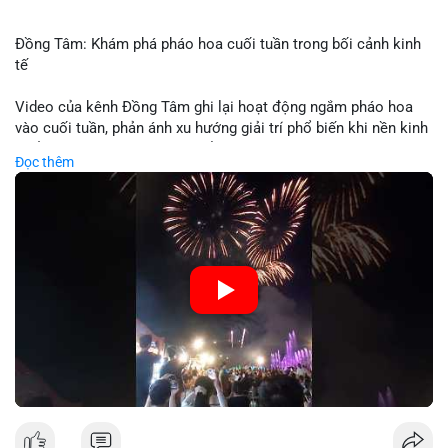
Đồng Tâm: Khám phá pháo hoa cuối tuần trong bối cảnh kinh
tế
Video của kênh Đồng Tâm ghi lại hoạt động ngắm pháo hoa
vào cuối tuần, phản ánh xu hướng giải trí phổ biến khi nền kinh
tế ổn định. Sự kiện này có thể cho thấy người tiêu dùng ưu tiên
Đọc thêm
trải nghiệm hơn là đầu tư vào tài sản vật chất. Trong bối cảnh
lãi suất ổn định và thị trường crypto ổn định, hoạt động giải trí
như vậy thường tăng trưởng khi người dân có khả năng chi
tiêu. Tuy nhiên, sự ưu tiên giải trí có thể ảnh hưởng đến tỷ lệ
tiết kiệm hoặc đầu tư vào crypto nếu người tiêu dùng chuyển
hướng ngân sách.
🎥 Xem video trực tiếp tại:
Nguồn: Đồng Tâm