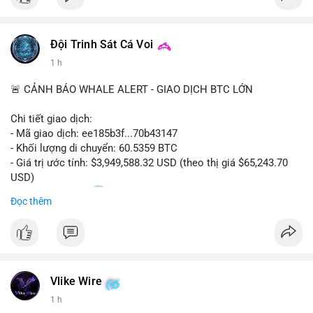
Đội Trinh Sát Cá Voi
1 h
🚨 CẢNH BÁO WHALE ALERT - GIAO DỊCH BTC LỚN
Chi tiết giao dịch:
- Mã giao dịch: ee185b3f...70b43147
- Khối lượng di chuyển: 60.5359 BTC
- Giá trị ước tính: $3,949,588.32 USD (theo thị giá $65,243.70
USD)
- Thời gian: 15:20
1 2026-08-09 UTC
Đọc thêm
Nhận định phân tích:
Khối lượng 60.5 BTC trị giá gần 4 triệu USD được di chuyển
trong phiên giao dịch châu Á. Mức giá $65,243 đang nằm gần
vùng kháng cự ngắn hạn, động thái này có thể là bước chuẩn bị
Vlike Wire
thanh khoản trước khi đẩy giá. Nếu số BTC này được gửi lên
sàn tập trung, áp lực bán tiềm năng sẽ gia tăng. Ngược lại, nếu
1 h
chuyển vào ví lạnh, đây là tín hiệu tích lũy dài hạn của cá mập,