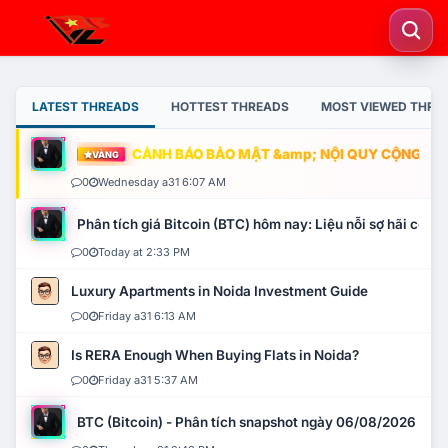
LATEST THREADS
HOTTEST THREADS
MOST VIEWED THRE
CẢNH BÁO BẢO MẬT &amp; NỘI QUY CỘNG ĐỒNG
VÀNG
0
Wednesday a31 6:07 AM
Phân tích giá Bitcoin (BTC) hôm nay: Liệu nỗi sợ hãi có mở 
0
Today at 2:33 PM
Luxury Apartments in Noida Investment Guide
0
Friday a31 6:13 AM
Is RERA Enough When Buying Flats in Noida?
0
Friday a31 5:37 AM
BTC (Bitcoin) - Phân tích snapshot ngày 06/08/2026