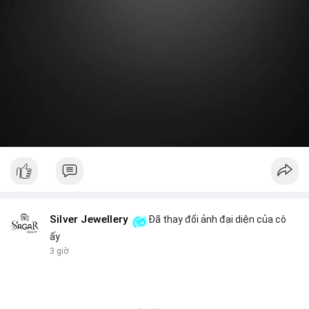
Lời khuyên:
Nhà đầu tư nhỏ lẻ nên theo dõi thêm 2-3 giao dịch lớn tiếp
theo trong 24 giờ. Nếu dòng tiền tiếp tục chảy vào ví lạnh, đó là
tín hiệu tích lũy. Tránh hành động theo cảm xúc trước một
giao dịch đơn lẻ.
#19dot8371btc
#vilanh
#tichluydaihan
#phanbotaisan
#gia65k
Silver Jewellery
Đã thay đổi ảnh đại diện của cô
ấy
3 giờ