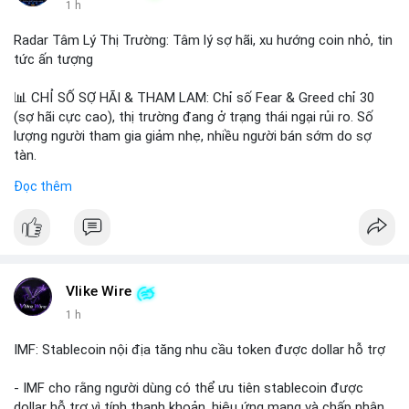
1 h
Radar Tâm Lý Thị Trường: Tâm lý sợ hãi, xu hướng coin nhỏ, tin
tức ấn tượng
📊 CHỈ SỐ SỢ HÃI & THAM LAM: Chỉ số Fear & Greed chỉ 30
(sợ hãi cực cao), thị trường đang ở trạng thái ngại rủi ro. Số
lượng người tham gia giảm nhẹ, nhiều người bán sớm do sợ
tàn.
Đọc thêm
📈 XU HƯỚNG TÌM KIẾM & THẢO LUẬN: Biconomy (BICO),
Pudgy Penguins (PENGU), Bitcoin SV (BSV) và Kaspa (KAS) là
coin được tìm kiếm nhiều nhất. Chủ đề NFT (Pudgy Penguins),
AI (Hyperliquid) và ổn định (BSV) nổi bật.
💬 DÒNG CHẢY TIN TỨC & TRUYỀN THÔNG: Bàn tán trên
Vlike Wire
Binance Square tập trung vào lệnh kẹp, dự báo NVDA và Musk
1 h
Starship 13. Telegram nhấn mạnh luật mới tại Brazil và tranh
luận về Clearity Act.
IMF: Stablecoin nội địa tăng nhu cầu token được dollar hỗ trợ
💡 NHẬN ĐỊNH & KHUYẾN NGHỊ: Tâm lý ngắn hạn vẫn tiêu cực
- IMF cho rằng người dùng có thể ưu tiên stablecoin được
do sợ hãi, nhưng xu hướng coin nhỏ và tin tức AI/NVIDA có thể
dollar hỗ trợ vì tính thanh khoản, hiệu ứng mạng và chấp nhận