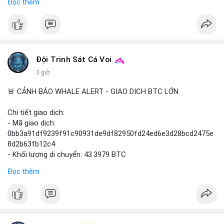
Đọc thêm
$btc $eth
#vlikevn
#titanbot
📰 Nguồn: Cointelegraph
Đội Trinh Sát Cá Voi
3 giờ
🚨 CẢNH BÁO WHALE ALERT - GIAO DỊCH BTC LỚN
Chi tiết giao dịch:
- Mã giao dịch:
0bb3a91df9239f91c90931de9df82950fd24ed6e3d28bcd2475e
8d2b63fb12c4
- Khối lượng di chuyển: 43.3979 BTC
- Giá trị ước tính: $2,820,579.98 USD (theo thị giá $64,993.43
Đọc thêm
USD)
- Thời gian: 04:18
4 2026-08-08 UTC
Nhận định phân tích hành vi của Cá voi dựa trên giao dịch này:
Khối lượng 43.3979 BTC tương đương 2.82 triệu USD, một con