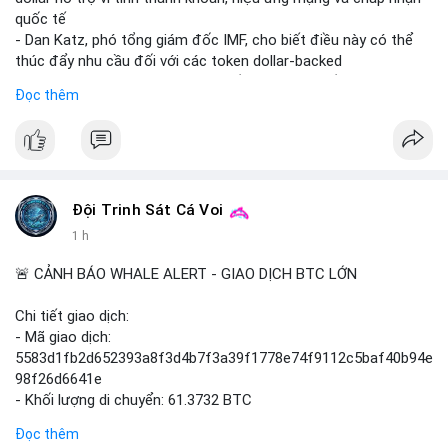
tạo cơ hội mua sớm. Cần theo dõi sự thay đổi trong chính
quốc tế
sách crypto Mỹ.
- Dan Katz, phó tổng giám đốc IMF, cho biết điều này có thể
thúc đẩy nhu cầu đối với các token dollar-backed
📊 Nguồn: Radar Tâm Lý Thị Trường
- Nhận định được đưa ra trong bối cảnh các quốc gia phát
Đọc thêm
triển stablecoin nội địa
$btc $eth
#vlikevn
#titanbot
Đội Trinh Sát Cá Voi
📰 Nguồn: Cointelegraph
1 h
🚨 CẢNH BÁO WHALE ALERT - GIAO DỊCH BTC LỚN
Chi tiết giao dịch:
- Mã giao dịch:
5583d1fb2d652393a8f3d4b7f3a39f1778e74f9112c5baf40b94e
98f26d6641e
- Khối lượng di chuyển: 61.3732 BTC
- Giá trị ước tính: $3,987,844.81 USD (theo thị giá $64,976.99
Đọc thêm
USD)