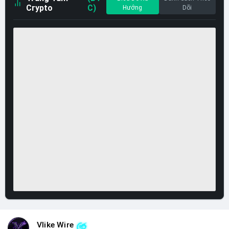
Crypto
C)
Hướng
Dõi
Vlike Wire