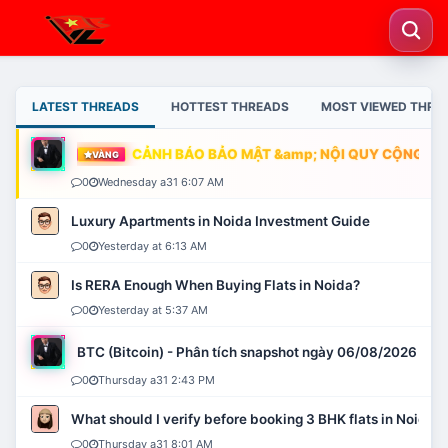
LATEST THREADS
HOTTEST THREADS
MOST VIEWED THRE
CẢNH BÁO BẢO MẬT &amp; NỘI QUY CỘNG ĐỒN
VÀNG
0
Wednesday a31 6:07 AM
Luxury Apartments in Noida Investment Guide
0
Yesterday at 6:13 AM
Is RERA Enough When Buying Flats in Noida?
0
Yesterday at 5:37 AM
BTC (Bitcoin) - Phân tích snapshot ngày 06/08/2026
0
Thursday a31 2:43 PM
What should I verify before booking 3 BHK flats in Noida?
0
Thursday a31 8:01 AM