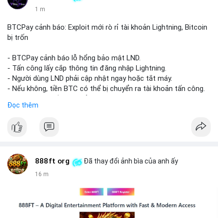
1 m
BTCPay cảnh báo: Exploit mới rò rỉ tài khoản Lightning, Bitcoin
bị trốn
- BTCPay cảnh báo lỗ hổng bảo mật LND.
- Tấn công lấy cắp thông tin đăng nhập Lightning.
- Người dùng LND phải cập nhật ngay hoặc tắt máy.
- Nếu không, tiền BTC có thể bị chuyển ra tài khoản tấn công.
- BTCPay khuyến cáo kiểm tra credentials.
Đọc thêm
#binancesquare
#cryptonews
#btc
$btc
#vlikevn
#titanbot
888ft org
Đã thay đổi ảnh bìa của anh ấy
16 m
📰 Nguồn: CoinDesk