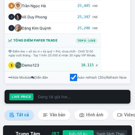
Trần Ngọc Hà
25,445
3
VNĐ
Võ Duy Phong
25,347
4
VNĐ
Đặng Kim Quỳnh
25,246
5
VNĐ
TỔNG ĐIỂM PAPER TRADE
TOP 5 · LIVE
Điểm live = số dư ví + ký quỹ + PnL chưa chốt · Chốt 12:00
ngày cuối tháng · Top 1 trên 20.000 đ nhận 30 ngày VIP Whale.
Demo123
10.115
1
đ
Hide Module
Diễn đàn
Auto-refresh (30s)
Refresh Now
Đang tải giá live...
LIVE PRICE
Tất cả
Văn bản
Hình ảnh
Vide
Trung Tâm
(BT
Biểu Đồ Xu
Danh Sách Theo