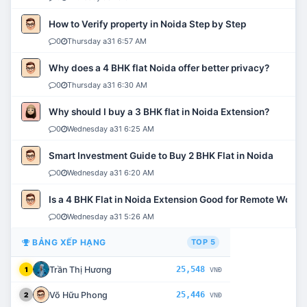
How to Verify property in Noida Step by Step
0
Thursday a31 6:57 AM
Why does a 4 BHK flat Noida offer better privacy?
0
Thursday a31 6:30 AM
Why should I buy a 3 BHK flat in Noida Extension?
0
Wednesday a31 6:25 AM
Smart Investment Guide to Buy 2 BHK Flat in Noida
0
Wednesday a31 6:20 AM
Is a 4 BHK Flat in Noida Extension Good for Remote Work?
0
Wednesday a31 5:26 AM
BẢNG XẾP HẠNG
TOP 5
Trần Thị Hương
25,548
1
VNĐ
Võ Hữu Phong
25,446
2
VNĐ