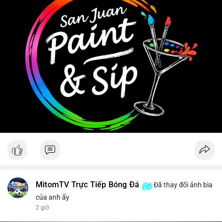
#clarityact
Tránh hành động theo cảm tính, ưu tiên quản trị rủi ro khi biến
động chưa có xu hướng rõ ràng.
#11dot6403btc
#748kusd
#chuyenvilanh
#aplucbantiemnang
#btcmempool
MitomTV Trực Tiếp Bóng Đá
Đã thay đổi ảnh bìa
của anh ấy
2 giờ