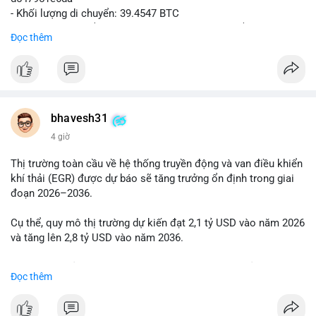
- Khối lượng di chuyển: 39.4547 BTC
- Giá trị ước tính: $2,543,967.30 USD (theo thị giá $64,478.16
Đọc thêm
USD)
- Thời gian: 21:19:43 2026-08-06 UTC
Nhận định phân tích:
Khối lượng 39.45 BTC tương đương hơn 2.5 triệu USD được
phát hiện trong mempool cho thấy một cá voi đang thực hiện
bhavesh31
hành vi di chuyển vốn quy mô lớn. Với mức giá hiện tại, động
4 giờ
thái này có thể là bước chuẩn bị cho một lệnh bán lớn trên sàn
tập trung, tạo áp lực giảm ngắn hạn lên thị trường. Ngược lại,
Thị trường toàn cầu về hệ thống truyền động và van điều khiển
nếu dòng tiền được chuyển vào ví lạnh hoặc ví không thuộc
khí thải (EGR) được dự báo sẽ tăng trưởng ổn định trong giai
sàn giao dịch, đây là tín hiệu tích lũy dài hạn, phản ánh niềm tin
đoạn 2026–2036.
của nhà đầu tư lớn vào xu hướng tăng giá. Tâm lý thị trường có
thể dao động khi giới đầu tư theo dõi điểm đến của số BTC
Cụ thể, quy mô thị trường dự kiến đạt 2,1 tỷ USD vào năm 2026
này.
và tăng lên 2,8 tỷ USD vào năm 2036.
Lời khuyên cho nhà đầu tư nhỏ lẻ:
Mức tăng trưởng này tương ứng với tốc độ tăng trưởng kép
Đọc thêm
Theo dõi sát điểm đến của giao dịch trong 24 giờ tới. Nếu BTC
hàng năm (CAGR) là 2,9% trong suốt giai đoạn dự báo.
vào ví sàn, cân nhắc giảm đòn bẩy và chốt lời một phần. Nếu
vào ví lạnh, có thể duy trì vị thế nắm giữ. Không phản ứng thái
Nhu cầu về các giải pháp kiểm soát khí thải ngày càng cao,