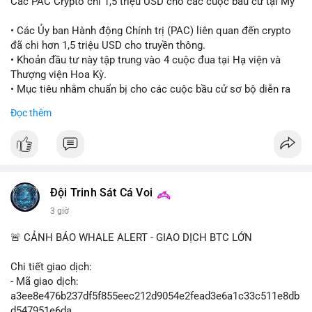
Các PAC Crypto chi 1,5 triệu USD cho các cuộc bầu cử tại Mỹ
• Các Ủy ban Hành động Chính trị (PAC) liên quan đến crypto
đã chi hơn 1,5 triệu USD cho truyền thông.
• Khoản đầu tư này tập trung vào 4 cuộc đua tại Hạ viện và
Thượng viện Hoa Kỳ.
• Mục tiêu nhằm chuẩn bị cho các cuộc bầu cử sơ bộ diễn ra
vào ngày 18 tháng 8.
Đọc thêm
#cryptonews
#politics
#usa
#binancesquare
$btc $eth
#vlikevn
#titanbot
Đội Trinh Sát Cá Voi
3 giờ
📰 Nguồn: Cointelegraph
🚨 CẢNH BÁO WHALE ALERT - GIAO DỊCH BTC LỚN
Chi tiết giao dịch:
- Mã giao dịch:
a3ee8e476b237df5f855eec212d9054e2fead3e6a1c33c511e8db
d547951e6da