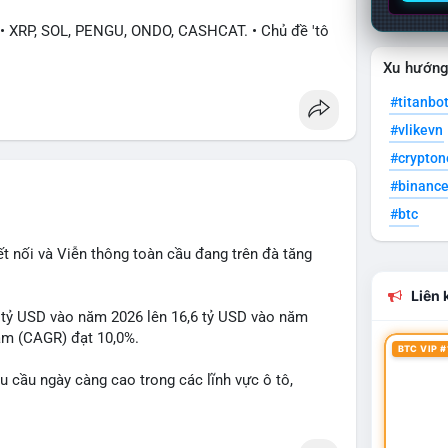
XRP, SOL, PENGU, ONDO, CASHCAT. • Chủ đề 'tô
hông tài chính). • Bàn tán Binance Square tập trung
Xu hướn
#titanbo
• Trump khẳng định crypto là 'vấn đề lớn' giúp
#vlikevn
iếu Apple/IBM. • Bài đăng hấp dẫn về $HFT, $SKYAI,
 Korea (Bybit).
#crypto
#binanc
ị trường đang phân cực. Sợ hãi do chỉ số thấp,
#btc
PENGU, CASHCAT) và tin cậy từ các dự án lớn
ng tin rõ ràng về quy định.
ết nối và Viễn thông toàn cầu đang trên đà tăng
Liên k
4 tỷ USD vào năm 2026 lên 16,6 tỷ USD vào năm
năm (CAGR) đạt 10,0%.
BTC VIP #
u cầu ngày càng cao trong các lĩnh vực ô tô,
để nắm bắt cơ hội đầu tư và phát triển giải pháp