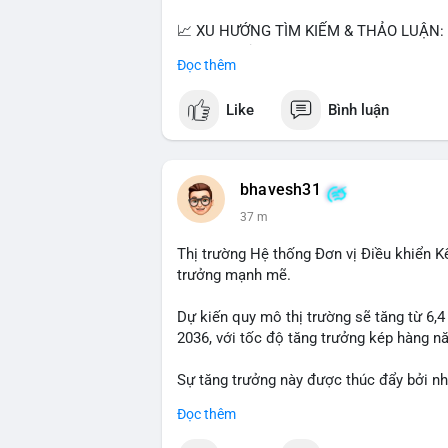
📈 XU HƯỚNG TÌM KIẾM & THẢO LUẬN: • 
thị ty na' (tỷ giá) và 'giao thông' (giao t
Đọc thêm
vào BTC breakout và lệnh long/short.
Like
Bình luận
💬 DÒNG CHẢY TIN TỨC & TRUYỀN THÔNG: 
giảm áp lực USD. • Binance hỗ trợ cổ ph
$BICO. • Tin nhắn cảnh báo về hack North
bhavesh31
💡 NHẬN ĐỊNH & KHUYẾN NGHỊ: Tâm lý th
37 m
nhưng hấp dẫn từ xu hướng meme coin (
(BTC, SOL). Rủi ro tăng nếu không có thô
Thị trường Hệ thống Đơn vị Điều khiển K
trưởng mạnh mẽ.
📊 Nguồn: Radar Tâm Lý Thị Trường
Dự kiến quy mô thị trường sẽ tăng từ 6,
2036, với tốc độ tăng trưởng kép hàng 
Sự tăng trưởng này được thúc đẩy bởi nh
logistics và thiết bị thông minh.
Đọc thêm
Doanh nghiệp cần theo dõi xu hướng này 