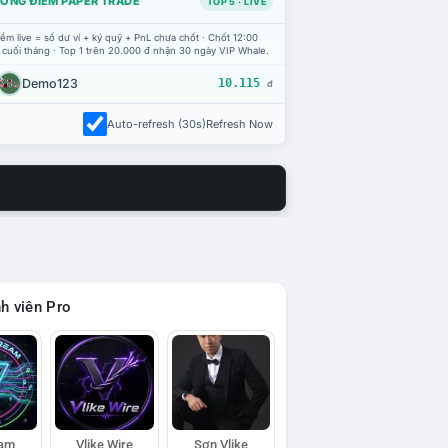
ỔNG ĐIỂM PAPER TRADE
TOP 5 · LIVE
ểm live = số dư ví + ký quỹ + PnL chưa chốt · Chốt 12:00
 cuối tháng · Top 1 trên 20.000 đ nhận 30 ngày VIP Whale.
Demo123
10.115
đ
Auto-refresh (30s)
Refresh Now
h viên Pro
eam
Vlike Wire
Sơn Vlike