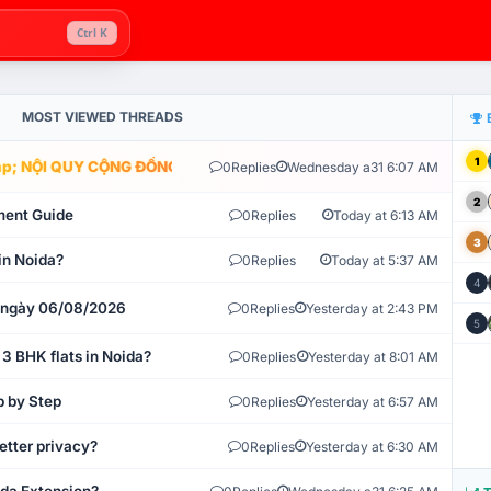
Ctrl K
MOST VIEWED THREADS
1
; NỘI QUY CỘNG ĐỒNG VLIKE.VN: HỆ THỐNG GIÁM SÁT TỰ ĐỘNG V
0
Replies
Wednesday a31 6:07 AM
2
ment Guide
0
Replies
Today at 6:13 AM
3
in Noida?
0
Replies
Today at 5:37 AM
4
t ngày 06/08/2026
0
Replies
Yesterday at 2:43 PM
5
 3 BHK flats in Noida?
0
Replies
Yesterday at 8:01 AM
p by Step
0
Replies
Yesterday at 6:57 AM
etter privacy?
0
Replies
Yesterday at 6:30 AM