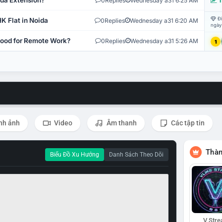
ida Extension?
0
Replies
Wednesday a31 6:25 AM
T
Đi
K Flat in Noida
0
Replies
Wednesday a31 6:20 AM
ngày
 Good for Remote Work?
0
Replies
Wednesday a31 5:26 AM
1
nh ảnh
Video
Âm thanh
Các tập tin
Thàn
Biểu Đồ Xu Hướng
Danh Sách Theo Dõi
V Str