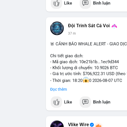
Like
Bình luận
kết nối tiên tiến.
Đội Trinh Sát Cá Voi
37 m
🚨 CẢNH BÁO WHALE ALERT - GIAO DỊ
Chi tiết giao dịch:
- Mã giao dịch: 10e21b1b...1ec9d344
- Khối lượng di chuyển: 10.9026 BTC
- Giá trị ước tính: $706,922.31 USD (theo
- Thời gian: 18:20
0 2026-08-07 UTC
Đọc thêm
Nhận định phân tích:
Giao dịch 10.9 BTC trị giá hơn 706 nghì
Like
Bình luận
mỏng (giờ châu Á) cho thấy chủ ví có ch
thường nằm giữa hai kịch bản: chuyển lê
hoặc gom vào ví lạnh tích lũy dài hạn. V
khoản nhưng đủ tạo biến động tâm lý ng
Vlike Wire