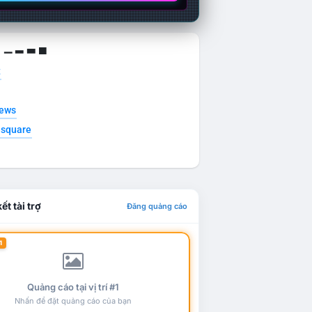
g ▁ ▂ ▃ ▄
t
news
esquare
ết tài trợ
Đăng quảng cáo
1
Quảng cáo tại vị trí #1
Nhấn để đặt quảng cáo của bạn