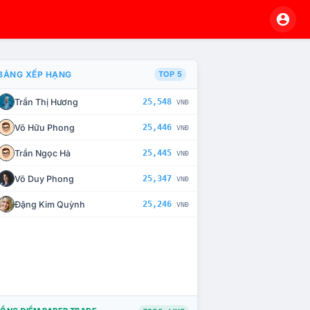
BẢNG XẾP HẠNG
TOP 5
Trần Thị Hương
25,548
VNĐ
À CHẾ TÀI XỬ LÝ VI PHẠM
Võ Hữu Phong
25,446
VNĐ
Trần Ngọc Hà
25,445
VNĐ
Võ Duy Phong
25,347
VNĐ
Đặng Kim Quỳnh
25,246
VNĐ