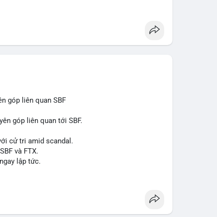
 xuất, nhà phân phối và nhà đầu tư trong ngành vật
òng sản phẩm ống nhựa polyolefin trong tương lai?
ên góp liên quan SBF
yên góp liên quan tới SBF.
ới cử tri amid scandal.
 SBF và FTX.
ngay lập tức.
#reformuk