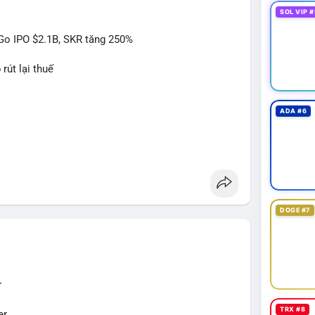
 tư cần theo dõi dòng tiền tiếp theo từ địa chỉ
SOL VIP #
itGo IPO $2.1B, SKR tăng 250%
 nhận từ 1-2 khối trước khi hành động, tránh vào
rút lại thuế
 $65,000 kèm khối lượng tăng, khả năng cá voi
á sụt giảm nhanh, khả năng cao đây là động thái bán
ADA #6
#btcmempool
#kiemsoatvi
 Act
DOGE #7
$sky
#sky
$sand
#sand
$skr
#skr
r
TRX #8
er