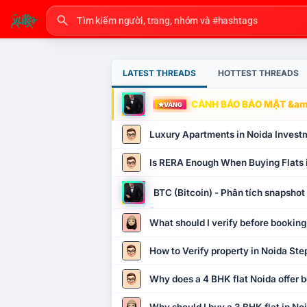
LATEST THREADS
HOTTEST THREADS
CẢNH BÁO BẢO MẬT &amp
VÀNG
Luxury Apartments in Noida Invest
Is RERA Enough When Buying Flats 
BTC (Bitcoin) - Phân tích snapsho
What should I verify before booking
How to Verify property in Noida Ste
Why does a 4 BHK flat Noida offer b