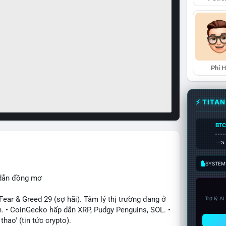
Phí 
⚡ TITA
BTC
----
--%
SYSTEM:
 dẫn đồng mơ
ar & Greed 29 (sợ hãi). Tâm lý thị trường đang ở
Trợ lý A
. • CoinGecko hấp dẫn XRP, Pudgy Penguins, SOL. •
hao' (tin tức crypto).