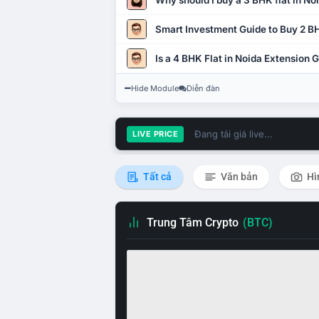
Why should I buy a 3 BHK flat in No
Smart Investment Guide to Buy 2 BH
Is a 4 BHK Flat in Noida Extension
Hide Module
Diễn đàn
Đang tải giá live...
LIVE PRICE
Tất cả
Văn bản
Hì
Trung Tâm Crypto
(BTC)