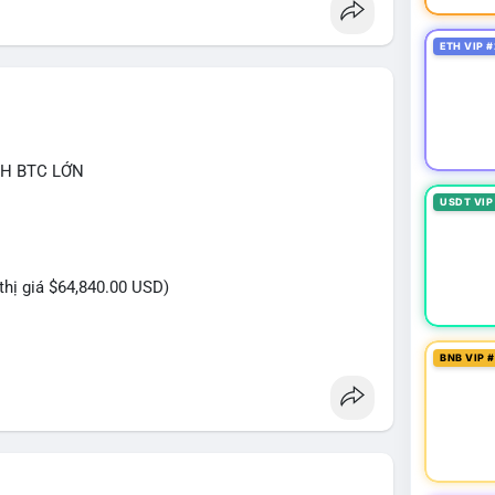
ETH VIP #
CH BTC LỚN
USDT VIP
 thị giá $64,840.00 USD)
BNB VIP 
n USD được thực hiện trong khung giờ thanh khoản
ủ đích rõ ràng, không phải lệnh gấp. Quy mô này
n sàn để chuẩn bị bán khi giá chạm vùng kháng cự,
ới khối lượng không quá lớn để gây sốc thanh
ắn hạn, động thái này có thể là bước đệm cho một