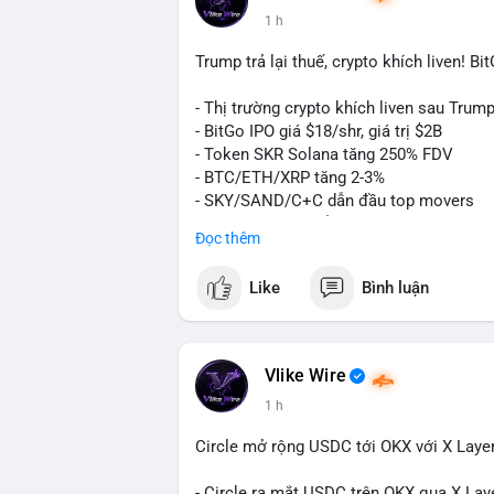
lệnh lớn hơn trong 24-48 giờ tới. Nhà đầu
1 h
nguồn.
Trump trả lại thuế, crypto khích liven! B
Lời khuyên:
Nhà đầu tư nhỏ lẻ nên quan sát thêm xác
- Thị trường crypto khích liven sau Trump 
lệnh theo cảm xúc. Nếu BTC phá vỡ vùng
- BitGo IPO giá $18/shr, giá trị $2B
đang tạo đáy tích lũy; ngược lại, nếu gi
- Token SKR Solana tăng 250% FDV
chủ động.
- BTC/ETH/XRP tăng 2-3%
- SKY/SAND/C+C dẫn đầu top movers
#10dot9btc
#vilanhtichluy
#giaodichlon
- US Senates chuẩn bị hành động Clarity
Đọc thêm
- HK phát hành giấy phép stablecoin
- Nga công nhận crypto là tài sản
Like
Bình luận
- Saga EVM bị hack $7M
- Steak ’n Shake trả lương BTC
$btc
#btc
$eth
#eth
$sol
#sol
$xrp
#xrp
Vlike Wire
1 h
#vlikevn
#titanbot
Circle mở rộng USDC tới OKX với X Laye
📰 Nguồn: Decrypt
- Circle ra mắt USDC trên OKX qua X Lay