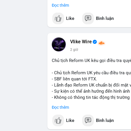
Đọc thêm
Đây là tín hiệu tích cực cho các nhà sản
liệu xây dựng và hạ tầng.
Like
Bình luận
Bạn đánh giá thế nào về tiềm năng của d
Vlike Wire
2 giờ
Chủ tịch Reform UK kêu gọi điều tra quy
- Chủ tịch Reform UK yêu cầu điều tra qu
- SBF liên quan tới FTX.
- Lãnh đạo Reform UK chuẩn bị đối mặt v
- Sự kiện có thể ảnh hưởng đến hình ảnh
- Không có thông tin tác động thị trường 
#binancesquare
#cryptonews
#sbf
#ftx
Đọc thêm
$btc $eth
Like
Bình luận
#vlikevn
#titanbot