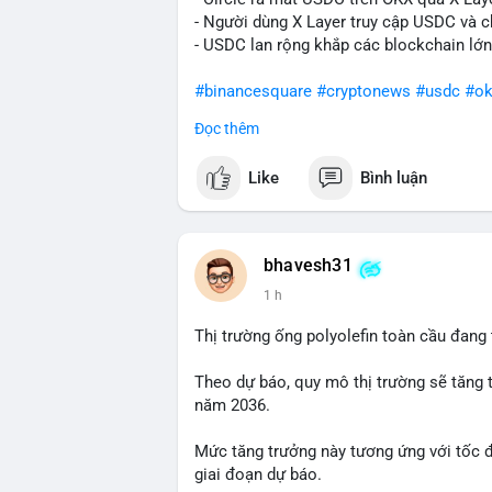
- Người dùng X Layer truy cập USDC và c
- USDC lan rộng khắp các blockchain lớn
#binancesquare
#cryptonews
#usdc
#ok
Đọc thêm
$usdc
Like
Bình luận
#vlikevn
#titanbot
📰 Nguồn: Cointelegraph
bhavesh31
1 h
Thị trường ống polyolefin toàn cầu đang
Theo dự báo, quy mô thị trường sẽ tăng 
năm 2036.
Mức tăng trưởng này tương ứng với tốc 
giai đoạn dự báo.