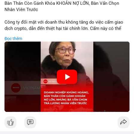
Bàn Thân Còn Gánh Khóa KHOẢN NỢ LỚN, Bàn Vấn Chọn
Nhân Viên Trước
Công ty đối mặt với doanh thu không tăng do việc cấm giao
dịch crypto, dẫn đến thiệt hại tài chính lớn. Cấm này có thể
phản ánh phản ứng của chính quyền hoặc thị trường đối với
Đọc thêm
biến động giá digital asset. Bàn vấn chuyển hướng tập trung
vào nhân lực, cho thấy chiến lược giảm chi phí hoặc điều chỉnh
mô hình kinh doanh. Điều này có thể ảnh hưởng đến thị trường
crypto và các doanh nghiệp liên quan trong tương lai.
🎥 Xem video trực tiếp tại:
Nguồn: KIEN THUC KINH TE