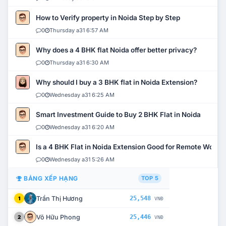
How to Verify property in Noida Step by Step
0
Thursday a31 6:57 AM
Why does a 4 BHK flat Noida offer better privacy?
0
Thursday a31 6:30 AM
Why should I buy a 3 BHK flat in Noida Extension?
0
Wednesday a31 6:25 AM
Smart Investment Guide to Buy 2 BHK Flat in Noida
0
Wednesday a31 6:20 AM
Is a 4 BHK Flat in Noida Extension Good for Remote Work?
0
Wednesday a31 5:26 AM
BẢNG XẾP HẠNG
TOP 5
Trần Thị Hương
25,548
1
VNĐ
Võ Hữu Phong
25,446
2
VNĐ