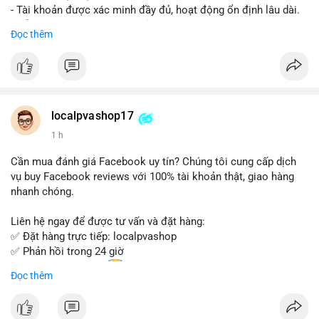
- Tài khoản được xác minh đầy đủ, hoạt động ổn định lâu dài.
- Hỗ trợ khách hàng 24/7, phản hồi nhanh chóng.
Đọc thêm
- Giao dịch an toàn, bảo mật thông tin.
Đặt hàng ngay hôm nay để nhận ưu đãi tốt nhất!
Liên hệ với chúng tôi qua:
localpvashop17
- WhatsApp: +1 (66
215-8938
- Telegram: @localpvashop
1 h
- Email: localpvashop@gmail.com
Cần mua đánh giá Facebook uy tín? Chúng tôi cung cấp dịch
Đừng bỏ lỡ cơ hội sở hữu tài khoản WeChat chất lượng với giá
vụ buy Facebook reviews với 100% tài khoản thật, giao hàng
tốt. Liên hệ ngay!
nhanh chóng.
Liên hệ ngay để được tư vấn và đặt hàng:
✅ Đặt hàng trực tiếp: localpvashop
✅ Phản hồi trong 24 giờ
✅ WhatsApp: +1 (66
215-8938
Đọc thêm
✅ Telegram: @localpvashop
✅ Email: localpvashop@gmail.com