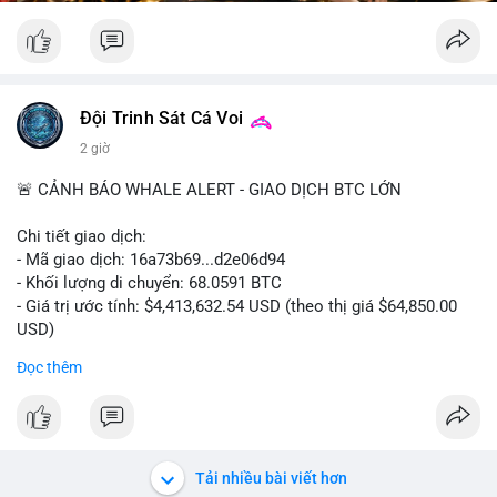
Đội Trinh Sát Cá Voi
2 giờ
🚨 CẢNH BÁO WHALE ALERT - GIAO DỊCH BTC LỚN
Chi tiết giao dịch:
- Mã giao dịch: 16a73b69...d2e06d94
- Khối lượng di chuyển: 68.0591 BTC
- Giá trị ước tính: $4,413,632.54 USD (theo thị giá $64,850.00
USD)
- Thời gian: 07:19:49 2026-08-09 UTC
Đọc thêm
Khối lượng 68.06 BTC tương đương hơn 4.4 triệu USD được
luân chuyển trong một giao dịch duy nhất cho thấy dấu hiệu
của tổ chức lớn hoặc cá voi đang tái cơ cấu danh mục. Với
mức giá dao động quanh vùng $64,850, hành vi này có thể là
Tải nhiều bài viết hơn
bước chuẩn bị cho một lệnh bán lớn trên sàn tập trung, tạo áp