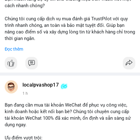
cách nhanh chóng?
Chúng tôi cung cấp dịch vụ mua đánh giá TrustPilot với quy
trình nhanh chóng, an toàn và bảo mật tuyệt đối. Giúp bạn
nâng cao điểm số và xây dựng lòng tin từ khách hàng chỉ trong
thời gian ngắn.
Đọc thêm
Đặt hàng ngay hôm nay để nhận ưu đãi:
👉 Order tại: localpvashop
👉 Phản hồi 24/7
👉 WhatsApp: +1 660 215-8938
👉 Telegram: @localpvashop
localpvashop17
👉 Email: localpvashop@gmail.com
1 h
Đừng bỏ lỡ cơ hội cải thiện danh tiếng trực tuyến của bạn một
Bạn đang cần mua tài khoản WeChat để phục vụ công việc,
cách hiệu quả!
kinh doanh hoặc kết nối bạn bè? Chúng tôi chuyên cung cấp
tài khoản WeChat 100% đã xác minh, ổn định và sẵn sàng sử
dụng ngay.
Ưu điểm vượt trội: