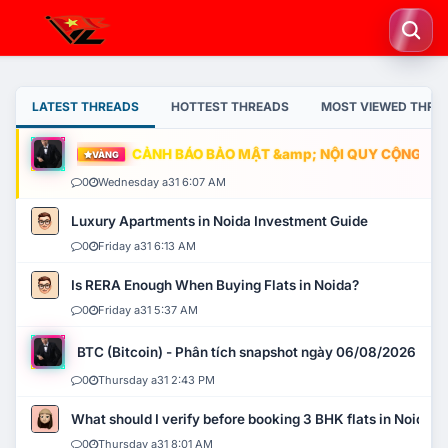
LATEST THREADS
HOTTEST THREADS
MOST VIEWED THRE
CẢNH BÁO BẢO MẬT &amp; NỘI QUY CỘNG ĐỒNG
VÀNG
0
Wednesday a31 6:07 AM
Luxury Apartments in Noida Investment Guide
0
Friday a31 6:13 AM
Is RERA Enough When Buying Flats in Noida?
0
Friday a31 5:37 AM
BTC (Bitcoin) - Phân tích snapshot ngày 06/08/2026
0
Thursday a31 2:43 PM
What should I verify before booking 3 BHK flats in Noida?
0
Thursday a31 8:01 AM