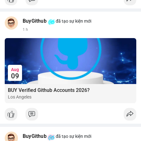
BuyGithub
đã tạo sự kiện mới
1 h
Aug
09
BUY Verified Github Accounts 2026?
Los Angeles
BuyGithub
đã tạo sự kiện mới