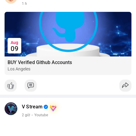
1 h
Aug
09
BUY Verified Github Accounts
Los Angeles
V Stream
2 giờ
·
Youtube