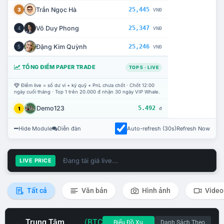
Trần Ngọc Hà
25,445
3
VNĐ
Võ Duy Phong
25,347
4
VNĐ
Đặng Kim Quỳnh
25,246
5
VNĐ
TỔNG ĐIỂM PAPER TRADE
TOP 5 · LIVE
Điểm live = số dư ví + ký quỹ + PnL chưa chốt · Chốt 12:00
ngày cuối tháng · Top 1 trên 20.000 đ nhận 30 ngày VIP Whale.
Demo123
5.492
1
đ
Hide Module
Diễn đàn
Auto-refresh (30s)
Refresh Now
Đang tải giá live...
LIVE PRICE
Tất cả
Văn bản
Hình ảnh
Video
Trung Tâm
(BTC
Biểu Đồ Xu
Danh Sách Theo