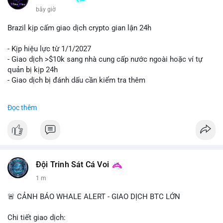
bây giờ
Brazil kịp cấm giao dịch crypto gian lận 24h
- Kịp hiệu lực từ 1/1/2027
- Giao dịch >$10k sang nhà cung cấp nước ngoài hoặc ví tự
quản bị kịp 24h
- Giao dịch bị đánh dấu cần kiểm tra thêm
#binancesquare
#cryptonews
#regulation
Đọc thêm
$btc $eth
#vlikevn
#titanbot
📰 Nguồn: Cointelegraph
Đội Trinh Sát Cá Voi
2 m
🚨 CẢNH BÁO WHALE ALERT - GIAO DỊCH BTC LỚN
Chi tiết giao dịch: