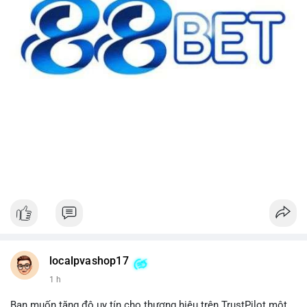
localpvashop17
1 h
Bạn muốn tăng độ uy tín cho thương hiệu trên TrustPilot một