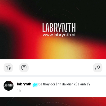
labrynth
Đã thay đổi ảnh đại diện của anh ấy
1 h