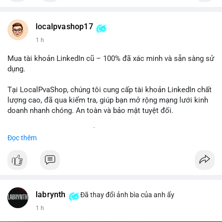
Chất lượng đảm bảo, hỗ trợ tận tình. Hãy liên hệ ngay hôm
nay!
localpvashop17
1 h
Mua tài khoản LinkedIn cũ – 100% đã xác minh và sẵn sàng sử
dụng.
Tại LocalPvaShop, chúng tôi cung cấp tài khoản LinkedIn chất
lượng cao, đã qua kiểm tra, giúp bạn mở rộng mạng lưới kinh
doanh nhanh chóng. An toàn và bảo mật tuyệt đối.
Đặt hàng ngay hôm nay để nhận ưu đãi tốt nhất!
Đọc thêm
✅ Đặt hàng: localpvashop
✅ Phản hồi trong 24 giờ
✅ WhatsApp: +1 (66
215-8938
✅ Telegram: @localpvashop
labrynth
✅ Email: localpvashop@gmail.com
Đã thay đổi ảnh bìa của anh ấy
1 h
Liên hệ ngay để được tư vấn chi tiết và hỗ trợ tận tình.