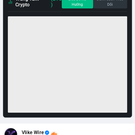
Crypto
)
Hướng
Dõi
Vlike Wire