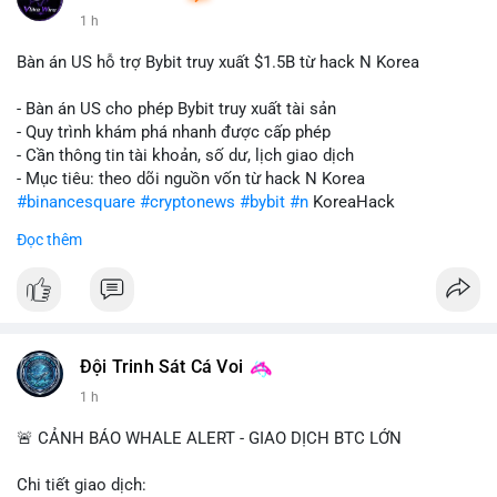
1 h
Bàn án US hỗ trợ Bybit truy xuất $1.5B từ hack N Korea
- Bàn án US cho phép Bybit truy xuất tài sản
- Quy trình khám phá nhanh được cấp phép
- Cần thông tin tài khoản, số dư, lịch giao dịch
- Mục tiêu: theo dõi nguồn vốn từ hack N Korea
#binancesquare
#cryptonews
#bybit
#n
KoreaHack
Đọc thêm
$btc $eth
#vlikevn
#titanbot
📰 Nguồn: Cointelegraph
Đội Trinh Sát Cá Voi
1 h
🚨 CẢNH BÁO WHALE ALERT - GIAO DỊCH BTC LỚN
Chi tiết giao dịch: