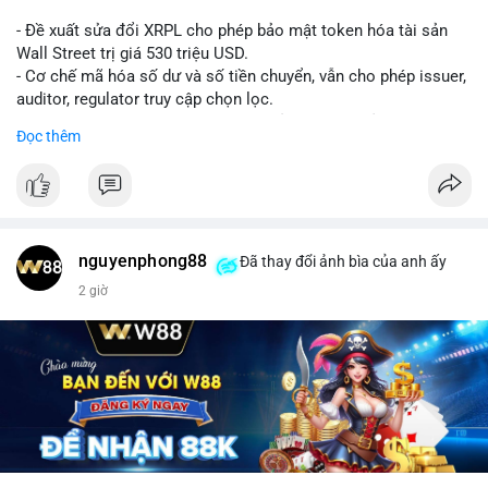
- Đề xuất sửa đổi XRPL cho phép bảo mật token hóa tài sản
Wall Street trị giá 530 triệu USD.
- Cơ chế mã hóa số dư và số tiền chuyển, vẫn cho phép issuer,
auditor, regulator truy cập chọn lọc.
- Mục tiêu: tăng tính riêng tư, tuân thủ quy định, bảo vệ dữ liệu
Đọc thêm
tài chính.
- Đề xuất đang được xem xét bởi cộng đồng XRPL và các tổ
chức tài chính.
#binancesquare
#cryptonews
#xrp
nguyenphong88
Đã thay đổi ảnh bìa của anh ấy
$xrp
2 giờ
#vlikevn
#titanbot
📰 Nguồn: CoinDesk