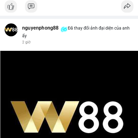
nguyenphong88
Đã thay đổi ảnh đại diện của anh
ấy
2 giờ