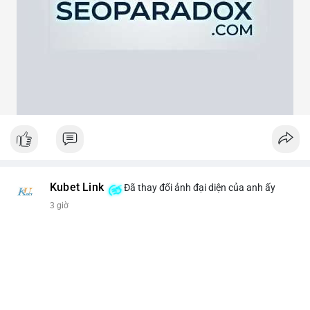
theo cảm xúc, hãy đặt lệnh dựa trên vùng hỗ trợ và kháng cự rõ
ràng.
#21dot71btc
#mempoolbtc
#chuyentiencavoi
#aplucban
#biendonggia
Kubet Link
Đã thay đổi ảnh đại diện của anh ấy
3 giờ