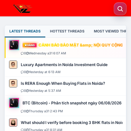
LATEST THREADS
HOTTEST THREADS
MOST VIEWED THRE
CẢNH BÁO BẢO MẬT &amp; NỘI QUY CỘNG ĐỒNG
VÀNG
0
Wednesday a31 6:07 AM
Luxury Apartments in Noida Investment Guide
0
Yesterday at 6:13 AM
Is RERA Enough When Buying Flats in Noida?
0
Yesterday at 5:37 AM
BTC (Bitcoin) - Phân tích snapshot ngày 06/08/2026
0
Thursday a31 2:43 PM
What should I verify before booking 3 BHK flats in Noida?
0
Thursday a31 8:01 AM