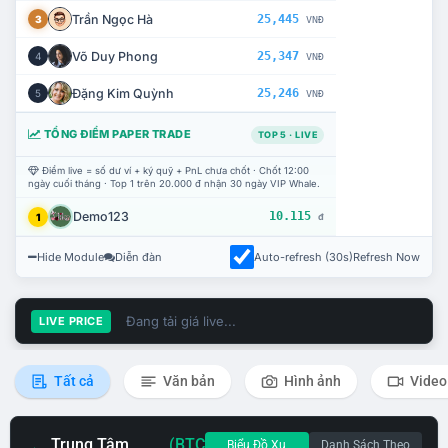
Trần Ngọc Hà
25,445
3
VNĐ
Võ Duy Phong
25,347
4
VNĐ
Đặng Kim Quỳnh
25,246
5
VNĐ
TỔNG ĐIỂM PAPER TRADE
TOP 5 · LIVE
Điểm live = số dư ví + ký quỹ + PnL chưa chốt · Chốt 12:00
ngày cuối tháng · Top 1 trên 20.000 đ nhận 30 ngày VIP Whale.
Demo123
10.115
1
đ
Hide Module
Diễn đàn
Auto-refresh (30s)
Refresh Now
Đang tải giá live...
LIVE PRICE
Tất cả
Văn bản
Hình ảnh
Video
Trung Tâm
(BTC
Biểu Đồ Xu
Danh Sách Theo