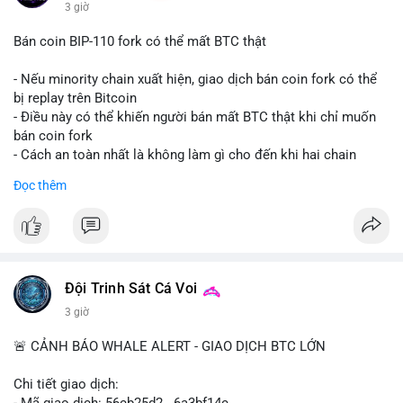
3 giờ
Bán coin BIP-110 fork có thể mất BTC thật
- Nếu minority chain xuất hiện, giao dịch bán coin fork có thể
bị replay trên Bitcoin
- Điều này có thể khiến người bán mất BTC thật khi chỉ muốn
bán coin fork
- Cách an toàn nhất là không làm gì cho đến khi hai chain
được tách riêng
Đọc thêm
-
#binancesquare
#cryptonews
#btc
#bip110
$btc
#vlikevn
#titanbot
Đội Trinh Sát Cá Voi
📰 Nguồn: CoinDesk
3 giờ
🚨 CẢNH BÁO WHALE ALERT - GIAO DỊCH BTC LỚN
Chi tiết giao dịch:
- Mã giao dịch: 56cb25d2...6a3bf14c