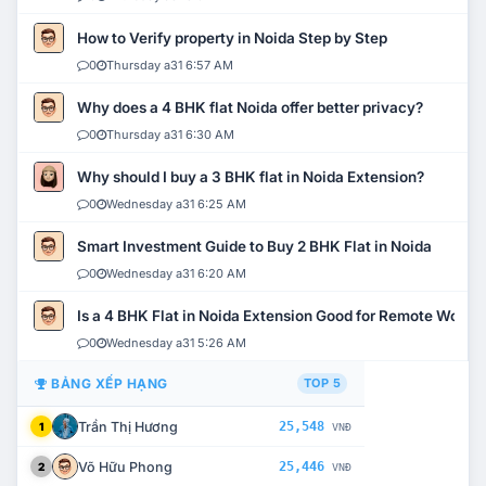
How to Verify property in Noida Step by Step
0
Thursday a31 6:57 AM
Why does a 4 BHK flat Noida offer better privacy?
0
Thursday a31 6:30 AM
Why should I buy a 3 BHK flat in Noida Extension?
0
Wednesday a31 6:25 AM
Smart Investment Guide to Buy 2 BHK Flat in Noida
0
Wednesday a31 6:20 AM
Is a 4 BHK Flat in Noida Extension Good for Remote Work?
0
Wednesday a31 5:26 AM
BẢNG XẾP HẠNG
TOP 5
Trần Thị Hương
25,548
1
VNĐ
Võ Hữu Phong
25,446
2
VNĐ