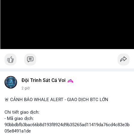
Đội Trinh Sát Cá Voi
2 giờ
🚨 CẢNH BÁO WHALE ALERT - GIAO DỊCH BTC LỚN
Chi tiết giao dịch:
- Mã giao dịch:
90bbdbfb3bac66b8d193f8924d9b35265ad11419da76cd4c83e3b
05e8491a1de