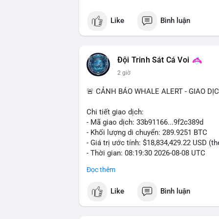
Like
Bình luận
Đội Trinh Sát Cá Voi
2 giờ
🚨 CẢNH BÁO WHALE ALERT - GIAO DỊ
Chi tiết giao dịch:
- Mã giao dịch: 33b91166...9f2c389d
- Khối lượng di chuyển: 289.9251 BTC
- Giá trị ước tính: $18,834,429.22 USD (t
- Thời gian: 08:19:30 2026-08-08 UTC
Đọc thêm
Nhận định phân tích:
Khối lượng gần 290 BTC tương đương gần
Like
Bình luận
chưa xác nhận cho thấy dấu hiệu của một
mục. Với mức giá hiện tại, động thái này
sàn hoặc chuyển vào ví lạnh để nắm giữ 