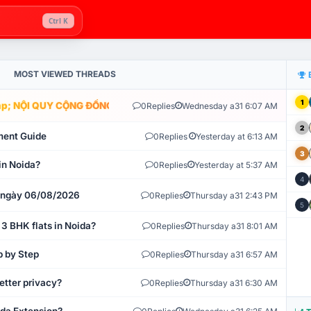
Ctrl K
MOST VIEWED THREADS
1
; NỘI QUY CỘNG ĐỒNG VLIKE.VN: HỆ THỐNG GIÁM SÁT TỰ ĐỘNG V
0
Replies
Wednesday a31 6:07 AM
2
ment Guide
0
Replies
Yesterday at 6:13 AM
3
in Noida?
0
Replies
Yesterday at 5:37 AM
4
t ngày 06/08/2026
0
Replies
Thursday a31 2:43 PM
5
 3 BHK flats in Noida?
0
Replies
Thursday a31 8:01 AM
p by Step
0
Replies
Thursday a31 6:57 AM
etter privacy?
0
Replies
Thursday a31 6:30 AM