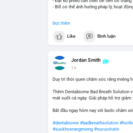
- Đạt 60 phiếu cần thiết để tiến tới tháng 
- Bill có thể ảnh hưởng pháp lý, hoạt độn
#binancesquare
#cryptonews
#regulatio
Đọc thêm
$btc $eth
Like
Bình luận
#vlikevn
#titanbot
📰 Nguồn: CoinDesk
Jordan Smith
1 h
Duy trì thói quen chăm sóc răng miệng h
Thêm Dentabiome Bad Breath Solution v
mát suốt cả ngày. Giải pháp hỗ trợ giảm v
Bắt đầu ngay hôm nay với bước chăm só
#dentabiome
#badbreathsolution
#hoit
#suckhoerangmieng
#nucuoitutin