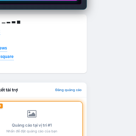
g ▁ ▂ ▃ ▄
t
news
esquare
ết tài trợ
Đăng quảng cáo
1
Quảng cáo tại vị trí #1
Nhấn để đặt quảng cáo của bạn