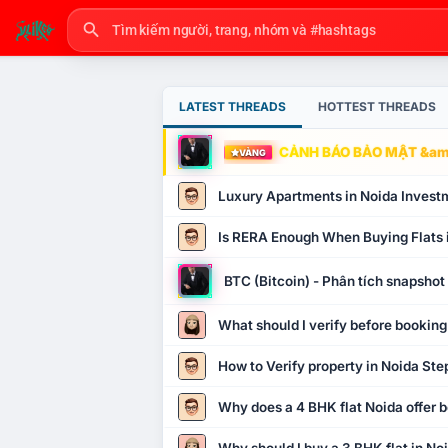
LATEST THREADS
HOTTEST THREADS
CẢNH BÁO BẢO MẬT &amp
VÀNG
Luxury Apartments in Noida Invest
Is RERA Enough When Buying Flats 
BTC (Bitcoin) - Phân tích snapsho
What should I verify before booking
How to Verify property in Noida Ste
Why does a 4 BHK flat Noida offer b