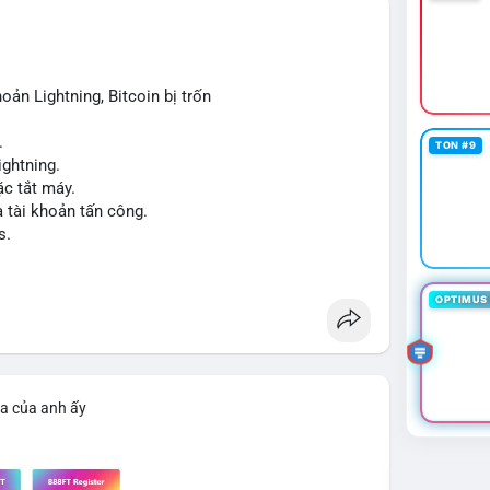
trường. Tâm lý nhà đầu tư có thể dao động nhẹ khi
 để tạo biến động giá mạnh nếu không có thêm các
oản Lightning, Bitcoin bị trốn
iao dịch tiếp theo từ cùng địa chỉ ví nguồn để xác
.
TON #9
ng vội vàng dựa trên một giao dịch đơn lẻ, hãy kết
ightning.
ểu đồ giá để đưa ra quyết định hợp lý.
c tắt máy.
a tài khoản tấn công.
cnhan
#biendongcung
#mucgia64963
s.
OPTIMUS 
ìa của anh ấy