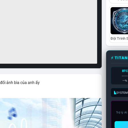
⚡ TITA
BTC
----
--%
đổi ảnh bìa của anh ấy
SYSTEM:
Trợ lý A