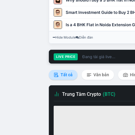
Why should I buy a 3 BHK flat in No
Smart Investment Guide to Buy 2 BH
Is a 4 BHK Flat in Noida Extension
Hide Module
Diễn đàn
Đang tải giá live...
LIVE PRICE
Tất cả
Văn bản
Hì
Trung Tâm Crypto
(BTC)