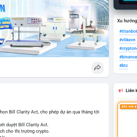
Xu hướn
#titanbo
#vlikevn
#crypto
#binanc
#btc
Liên k
BTC VIP #
n Bill Clarity Act, cho phép dự án qua tháng tới
t duyệt Bill Clarity Act.
ch cho thị trường crypto.