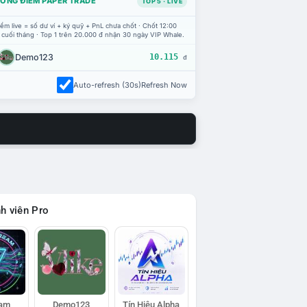
ỔNG ĐIỂM PAPER TRADE
TOP 5 · LIVE
ểm live = số dư ví + ký quỹ + PnL chưa chốt · Chốt 12:00
 cuối tháng · Top 1 trên 20.000 đ nhận 30 ngày VIP Whale.
Demo123
10.115
đ
Auto-refresh (30s)
Refresh Now
h viên Pro
eam
Demo123
Tín Hiệu Alpha