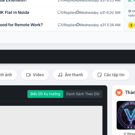
ida Extension?
0
Replies
Wednesday a31 6:25 AM
T
Đi
K Flat in Noida
0
Replies
Wednesday a31 6:20 AM
ngày
 Good for Remote Work?
0
Replies
Wednesday a31 5:26 AM
1
nh ảnh
Video
Âm thanh
Các tập tin
Thàn
Biểu Đồ Xu Hướng
Danh Sách Theo Dõi
V Str