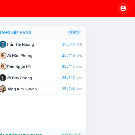
BẢNG XẾP HẠNG
TOP 5
Trần Thị Hương
25,548
VNĐ
À CHẾ TÀI XỬ LÝ VI PHẠM
Võ Hữu Phong
25,446
VNĐ
Trần Ngọc Hà
25,445
VNĐ
Võ Duy Phong
25,347
VNĐ
Đặng Kim Quỳnh
25,246
VNĐ