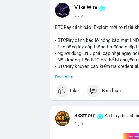
quyết định áp lực cung ngắn hạn lên thị 
Vlike Wire
xuất hiện dòng tiền lớn, nhưng chưa đủ
2 giờ
lệnh chuyển tiếp theo.
BTCPay cảnh báo: Exploit mới rò rỉ tài kh
Lời khuyên:
Nhà đầu tư nhỏ lẻ nên theo dõi sát các g
- BTCPay cảnh báo lỗ hổng bảo mật LND
định xu hướng rõ ràng hơn. Tránh hành độ
- Tấn công lấy cắp thông tin đăng nhập L
hợp với khối lượng giao dịch chung và bi
- Người dùng LND phải cập nhật ngay hoặ
- Nếu không, tiền BTC có thể bị chuyển r
#289btc
#chuyenvilon
#giaodichchuaxa
- BTCPay khuyến cáo kiểm tra credential
Đọc thêm
#binancesquare
#cryptonews
#btc
Like
Bình luận
$btc
#vlikevn
#titanbot
888ft org
Đã thay đổi ảnh b
📰 Nguồn: CoinDesk
2 giờ