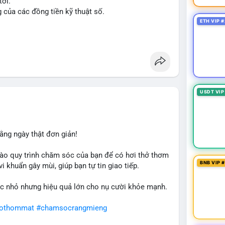
tới.
g của các đồng tiền kỹ thuật số.
ETH VIP #
n
#ussenate
#clarityact
USDT VIP
ằng ngày thật đơn giản!
ào quy trình chăm sóc của bạn để có hơi thở thơm
BNB VIP 
i khuẩn gây mùi, giúp bạn tự tin giao tiếp.
c nhỏ nhưng hiệu quả lớn cho nụ cười khỏe mạnh.
hothommat
#chamsocrangmieng