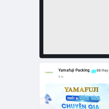
Yamafuji Packing
Đã thay 
9 m