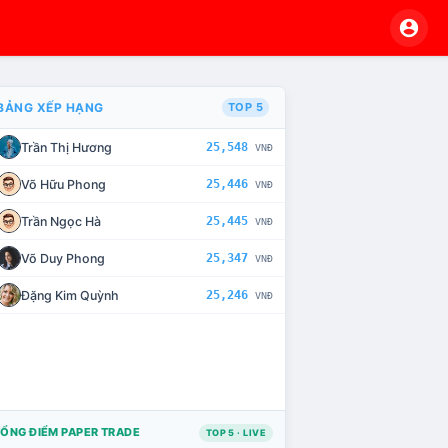
BẢNG XẾP HẠNG
TOP 5
Trần Thị Hương
25,548
VNĐ
VÀ CHẾ TÀI XỬ LÝ VI PHẠM
Võ Hữu Phong
25,446
VNĐ
Trần Ngọc Hà
25,445
VNĐ
Võ Duy Phong
25,347
VNĐ
Đặng Kim Quỳnh
25,246
VNĐ
ỔNG ĐIỂM PAPER TRADE
TOP 5 · LIVE