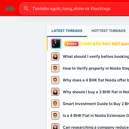
LATEST THREADS
HOTTEST THREADS
CẢNH BÁO BẢO MẬT &amp
VÀNG
What should I verify before booking
How to Verify property in Noida Ste
Why does a 4 BHK flat Noida offer b
Why should I buy a 3 BHK flat in No
Smart Investment Guide to Buy 2 BH
Is a 4 BHK Flat in Noida Extension
Can researching a company reduce