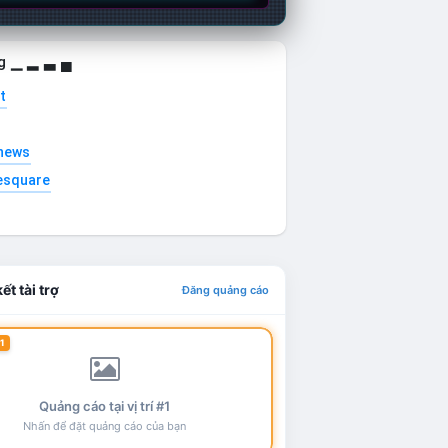
g ▁ ▂ ▃ ▄
t
news
esquare
ết tài trợ
Đăng quảng cáo
1
Quảng cáo tại vị trí #1
Nhấn để đặt quảng cáo của bạn