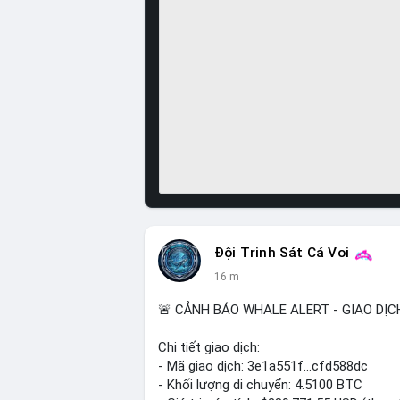
Đội Trinh Sát Cá Voi
16 m
🚨 CẢNH BÁO WHALE ALERT - GIAO DỊC
Chi tiết giao dịch:
- Mã giao dịch: 3e1a551f...cfd588dc
- Khối lượng di chuyển: 4.5100 BTC