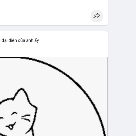
ảo vệ cá nhân, không chỉ tập trung vào bảo mật số
#wrenchattack
#chainalysis
 đại diện của anh ấy