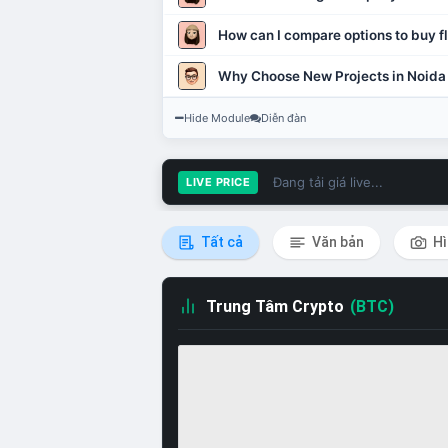
How can I compare options to buy fl
Why Choose New Projects in Noida
Hide Module
Diễn đàn
Đang tải giá live...
LIVE PRICE
Tất cả
Văn bản
Hì
Trung Tâm Crypto
(BTC)