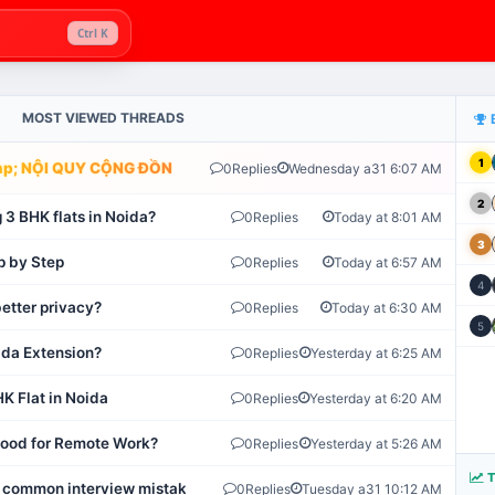
Ctrl K
MOST VIEWED THREADS
1
; NỘI QUY CỘNG ĐỒNG VLIKE.VN: HỆ THỐNG GIÁM SÁT TỰ ĐỘNG 
0
Replies
Wednesday a31 6:07 AM
2
 3 BHK flats in Noida?
0
Replies
Today at 8:01 AM
3
p by Step
0
Replies
Today at 6:57 AM
4
etter privacy?
0
Replies
Today at 6:30 AM
5
ida Extension?
0
Replies
Yesterday at 6:25 AM
K Flat in Noida
0
Replies
Yesterday at 6:20 AM
 Good for Remote Work?
0
Replies
Yesterday at 5:26 AM
T
 common interview mistakes?
0
Replies
Tuesday a31 10:12 AM