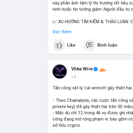
này phản ánh tâm lý thị trường rất tiêu c
ninh hoặc tin tưởng giảm. Người đầu tư c
📈 XU HƯỚNG TÌM KIẾM & THẢO LUẬN: Co
meme như Cash Cat (CASHCAT), Pudgy 
Đọc thêm
đề như 'Sắt lở đất' hoặc 'Chết' trên Goo
crypto, cho thấy sự tập trung của người
Like
Bình luận
các chủ đề như Solana, Taylor Swift và 
💬 DÒNG CHẢY TIN TỨC & TRUYỀN THÔNG:
tài như 'Trục lợi' hoặc 'Miền Bắc', trong 
Vlike Wire
crypto và sự kiện an ninh như hack Zeus 
1 h
chiến lược giao dịch như lệnh Long $BTW
Competition.
Tấn công vật lý 'cái wrench' gây thiệt hạ
💡 NHẬN ĐỊNH & KHUYẾN NGHỊ: Tâm lý th
- Theo Chainalysis, các cuộc tấn công vật
vẫn có dấu hiệu tích cực từ các chính s
private key) đã gây thiệt hại trên 30 tri
đến token meme. Tuy nhiên, rủi ro an ninh
- Mặc dù chỉ 12 trong 46 vụ được ghi nh
trường khó dịp giao dịch trong ngắn hạn.
công đang mở rộng phạm vi: bao gồm rò rỉ
sở hữu crypto.
📊 Nguồn: Radar Tâm Lý Thị Trường
- Đây là dấu hiệu nguy hiểm tăng về rủi r