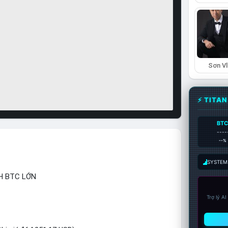
Sơn Vl
⚡ TITA
BT
----
--%
SYSTEM:
H BTC LỚN
Trợ lý A