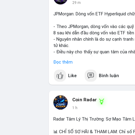
29 m
JPMorgan: Dòng vốn ETF Hyperliquid chữn
- Theo JPMorgan, dòng vốn vào các quỹ E
8 sau khi dẫn đầu dòng vốn vào ETF tiền 
- Nguyên nhân chính là do sự cạnh tranh
tử khác.
- Điều này cho thấy sự quan tâm của nhà 
hưởng đến dòng vốn và thanh khoản của 
Đọc thêm
- Nhà đầu tư cần theo dõi sát sao diễn b
quyết định đầu tư hợp lý.
Like
Bình luận
#binancesquare
#cryptonews
#hyperliqu
$hype
Coin Radar
1 h
#vlikevn
#titanbot
Radar Tâm Lý Thị Trường: Sợ Mạo Tâm L
📰 Nguồn: CoinDesk
📊 CHỈ SỐ SỢ HÃI & THAM LAM: Chỉ số Fe