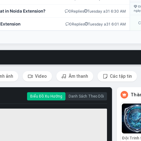
Đi
at in Noida Extension?
0
Replies
Tuesday a31 6:30 AM
ngày
C
 Extension
0
Replies
Tuesday a31 6:01 AM
nh ảnh
Video
Âm thanh
Các tập tin
Thàn
Biểu Đồ Xu Hướng
Danh Sách Theo Dõi