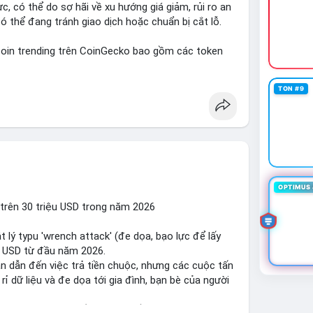
ực, có thể do sợ hãi về xu hướng giá giảm, rủi ro an
ó thể đang tránh giao dịch hoặc chuẩn bị cắt lỗ.
in trending trên CoinGecko bao gồm các token
Penguins (PENGU) và OVERTAKE (TAKE). Các chủ
gle Trends Việt Nam không liên quan trực tiếp đến
TON #9
 dùng vào các chủ đề địa phương. Trên LunarCrush,
UFC 310 hấp dẫn sự chú ý đa lĩnh vực.
 Tài chính Việt Nam đang tập trung vào các đề
khi tin tức quốc tế nhấn mạnh việc Putin ký luật
Wallet. Trên Binance Square, nhiều người chia sẻ
 hoặc cập nhật về sự kiện Alpha Trading
OPTIMUS 
i trên 30 triệu USD trong năm 2026
ị trường hiện đang ở mức sợ hãi cực độ, nhưng
 lý typu 'wrench attack' (đe dọa, bạo lực để lấy
ách crypto mới (như luật Việt Nam) và sự quan tâm
ệu USD từ đầu năm 2026.
 và sự biến động lớn của giá có thể khiến thị
ận dẫn đến việc trả tiền chuộc, nhưng các cuộc tấn
 dữ liệu và đe dọa tới gia đình, bạn bè của người
o bảo mật vật lý đối với cộng đồng crypto, đặc biệt