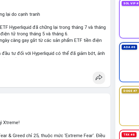
SOL VIP #
g lại do cạnh tranh
TF Hyperliquid đã chững lại trong tháng 7 và tháng
điện tử trong tháng 5 và tháng 6.
 ngày càng gay gắt từ các sản phẩm ETF tiền điện
ADA #6
đầu tư đối với Hyperliquid có thể đã giảm bớt, ảnh
đồng tiền này.
iến thị trường và các yếu tố cạnh tranh để đưa ra
id
#etf
#jpmorgan
DOGE #7
ý Xtreme!
TRX #8
ar & Greed chỉ 25, thuộc mức 'Extreme Fear'. Điều