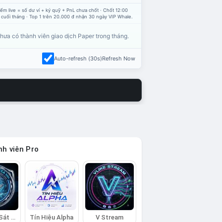
ểm live = số dư ví + ký quỹ + PnL chưa chốt · Chốt 12:00
 cuối tháng · Top 1 trên 20.000 đ nhận 30 ngày VIP Whale.
hưa có thành viên giao dịch Paper trong tháng.
Auto-refresh (30s)
Refresh Now
h viên Pro
Đội Trinh Sát Cá Voi
Tín Hiệu Alpha
V Stream