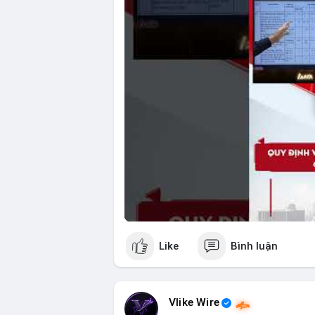
🎥 Xem video trực tiếp tại:
Nguồn: Tài chính & Kinh doanh
Like
Bình luận
Vlike Wire