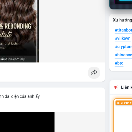
Xu hướn
#titanbo
#vlikevn
#crypto
#binanc
#btc
Liên k
nh đại diện của anh ấy
BTC VIP #