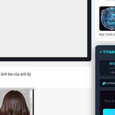
⚡ TITA
BTC
----
--%
 ảnh bìa của anh ấy
SYSTEM:
Trợ lý A