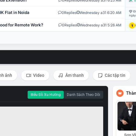
ida Extension?
0
Replies
Wednesday a31 6:25 AM
T
Đi
K Flat in Noida
0
Replies
Wednesday a31 6:20 AM
ngày
 Good for Remote Work?
0
Replies
Wednesday a31 5:26 AM
1
nh ảnh
Video
Âm thanh
Các tập tin
Thàn
Biểu Đồ Xu Hướng
Danh Sách Theo Dõi
Sơn Vl