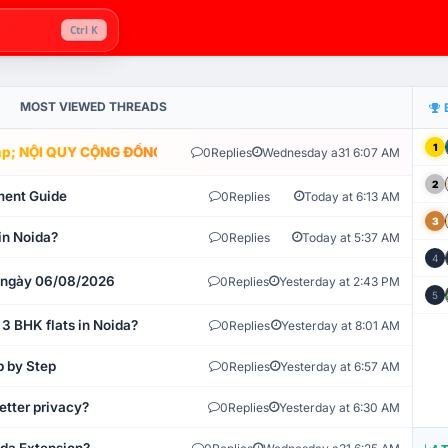
Ctrl K
MOST VIEWED THREADS
1
; NỘI QUY CỘNG ĐỒNG VLIKE.VN: HỆ THỐNG GIÁM SÁT TỰ ĐỘNG V
0
Replies
Wednesday a31 6:07 AM
2
ment Guide
0
Replies
Today at 6:13 AM
3
in Noida?
0
Replies
Today at 5:37 AM
4
t ngày 06/08/2026
0
Replies
Yesterday at 2:43 PM
5
 3 BHK flats in Noida?
0
Replies
Yesterday at 8:01 AM
p by Step
0
Replies
Yesterday at 6:57 AM
etter privacy?
0
Replies
Yesterday at 6:30 AM