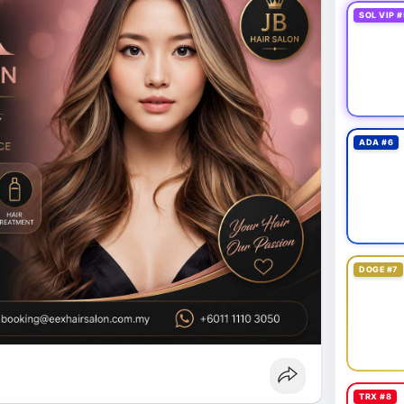
SOL VIP #
ADA #6
DOGE #7
TRX #8