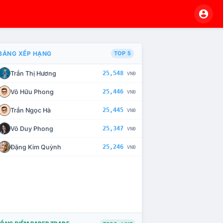
BẢNG XẾP HẠNG
TOP 5
Trần Thị Hương
25,548
VNĐ
À CHẾ TÀI XỬ LÝ VI PHẠM
Võ Hữu Phong
25,446
VNĐ
Trần Ngọc Hà
25,445
VNĐ
Võ Duy Phong
25,347
VNĐ
Đặng Kim Quỳnh
25,246
VNĐ