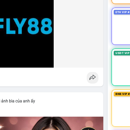
ETH VIP #
USDT VIP
BNB VIP 
 ảnh bìa của anh ấy