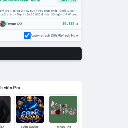
ỔNG ĐIỂM PAPER TRADE
TOP 5 · LIVE
ểm live = số dư ví + ký quỹ + PnL chưa chốt · Chốt 12:00
 cuối tháng · Top 1 trên 20.000 đ nhận 30 ngày VIP Whale.
Demo123
10.115
đ
Auto-refresh (30s)
Refresh Now
h viên Pro
ike
Coin Radar
Demo123