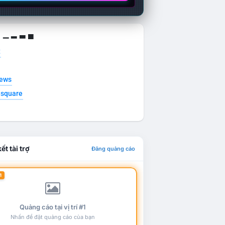
g ▁ ▂ ▃ ▄
t
news
esquare
ết tài trợ
Đăng quảng cáo
1
Quảng cáo tại vị trí #1
Nhấn để đặt quảng cáo của bạn