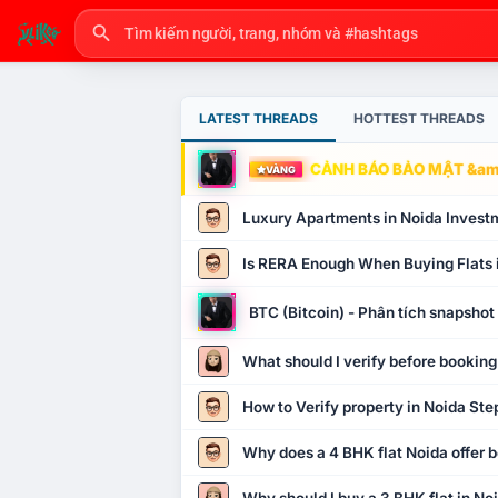
LATEST THREADS
HOTTEST THREADS
CẢNH BÁO BẢO MẬT &amp
VÀNG
Luxury Apartments in Noida Invest
Is RERA Enough When Buying Flats 
BTC (Bitcoin) - Phân tích snapsho
What should I verify before booking
How to Verify property in Noida Ste
Why does a 4 BHK flat Noida offer b