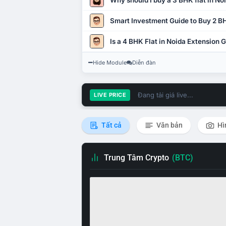
Why should I buy a 3 BHK flat in No
Smart Investment Guide to Buy 2 BH
Is a 4 BHK Flat in Noida Extension
Hide Module
Diễn đàn
Đang tải giá live...
LIVE PRICE
Tất cả
Văn bản
Hì
Trung Tâm Crypto
(BTC)