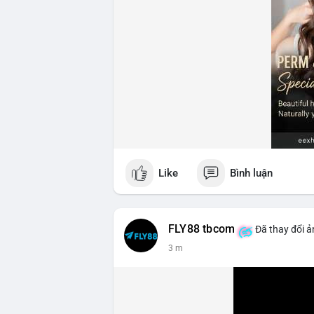
Like
Bình luận
FLY88 tbcom
Đã thay đổi ả
3 m