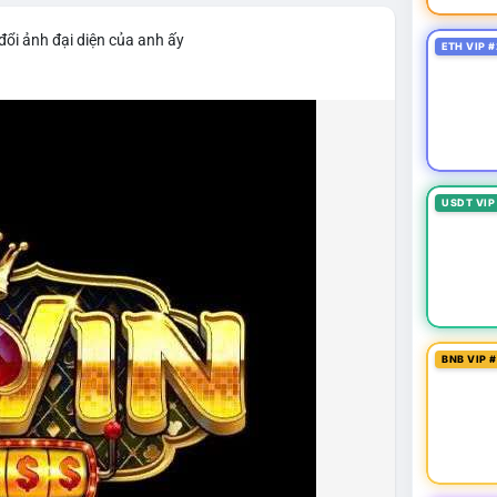
đổi ảnh đại diện của anh ấy
ETH VIP #
USDT VIP
BNB VIP 