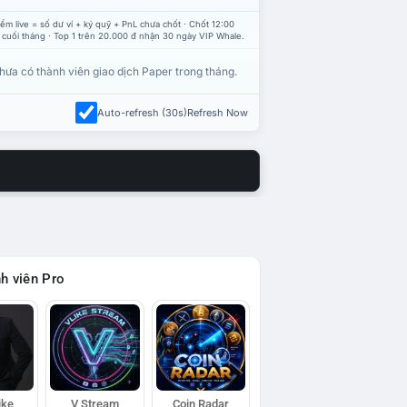
ểm live = số dư ví + ký quỹ + PnL chưa chốt · Chốt 12:00
 cuối tháng · Top 1 trên 20.000 đ nhận 30 ngày VIP Whale.
hưa có thành viên giao dịch Paper trong tháng.
Auto-refresh (30s)
Refresh Now
h viên Pro
ike
V Stream
Coin Radar