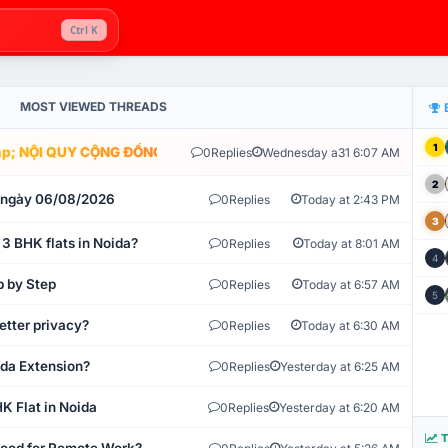
Ctrl K
MOST VIEWED THREADS
1
; NỘI QUY CỘNG ĐỒNG VLIKE.VN: HỆ THỐNG GIÁM SÁT TỰ ĐỘNG V
0
Replies
Wednesday a31 6:07 AM
2
t ngày 06/08/2026
0
Replies
Today at 2:43 PM
3
 3 BHK flats in Noida?
0
Replies
Today at 8:01 AM
4
p by Step
0
Replies
Today at 6:57 AM
5
etter privacy?
0
Replies
Today at 6:30 AM
ida Extension?
0
Replies
Yesterday at 6:25 AM
K Flat in Noida
0
Replies
Yesterday at 6:20 AM
T