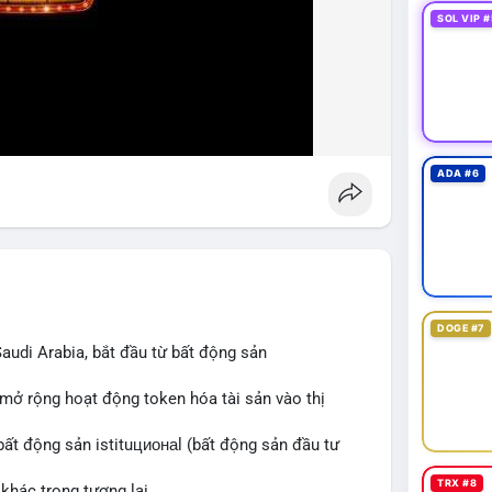
SOL VIP #
ADA #6
DOGE #7
audi Arabia, bắt đầu từ bất động sản
 mở rộng hoạt động token hóa tài sản vào thị
bất động sản istituционаl (bất động sản đầu tư
TRX #8
khác trong tương lai.