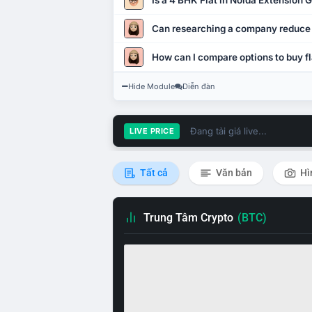
Is a 4 BHK Flat in Noida Extension
Can researching a company reduce
How can I compare options to buy fl
Hide Module
Diễn đàn
Đang tải giá live...
LIVE PRICE
Tất cả
Văn bản
Hì
Trung Tâm Crypto
(BTC)