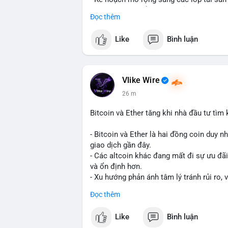
- Bước đi này nhằm tăng khả năng truy c
Đọc thêm
blockchain.
Like
Bình luận
#binancesquare
#cryptonews
#usdt
#tet
#blockchain
$usdt
Vlike Wire
26 m
#vlikevn
#titanbot
Bitcoin và Ether tăng khi nhà đầu tư tìm
📰 Nguồn: CoinDesk
- Bitcoin và Ether là hai đồng coin duy n
giao dịch gần đây.
- Các altcoin khác đang mất đi sự ưu đãi
và ổn định hơn.
- Xu hướng phản ánh tâm lý tránh rủi ro, 
trường lớn nhất.
Đọc thêm
$btc
#btc
$eth
#eth
Like
Bình luận