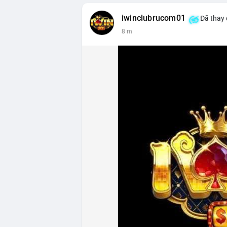
iwinclubrucom01
Đã thay 
8 m