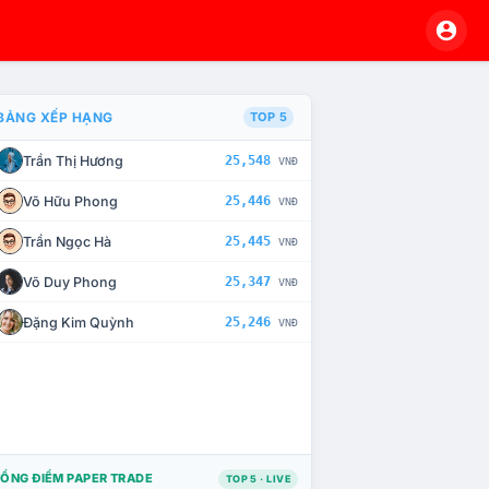
BẢNG XẾP HẠNG
TOP 5
Trần Thị Hương
25,548
VNĐ
À CHẾ TÀI XỬ LÝ VI PHẠM
Võ Hữu Phong
25,446
VNĐ
Trần Ngọc Hà
25,445
VNĐ
Võ Duy Phong
25,347
VNĐ
Đặng Kim Quỳnh
25,246
VNĐ
ỔNG ĐIỂM PAPER TRADE
TOP 5 · LIVE