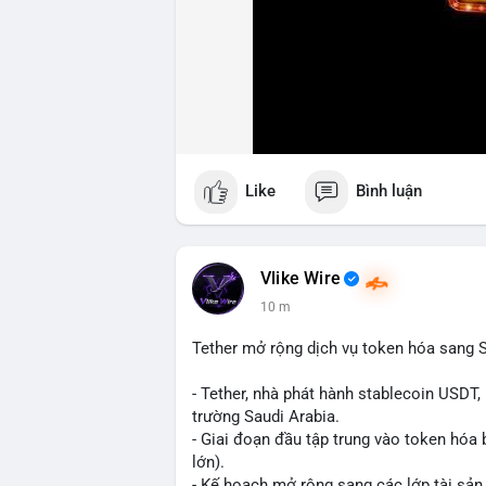
Like
Bình luận
Vlike Wire
10 m
Tether mở rộng dịch vụ token hóa sang S
- Tether, nhà phát hành stablecoin USDT,
trường Saudi Arabia.
- Giai đoạn đầu tập trung vào token hóa 
lớn).
- Kế hoạch mở rộng sang các lớp tài sản 