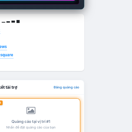
g ▁ ▂ ▃ ▄
t
news
esquare
ết tài trợ
Đăng quảng cáo
1
Quảng cáo tại vị trí #1
Nhấn để đặt quảng cáo của bạn