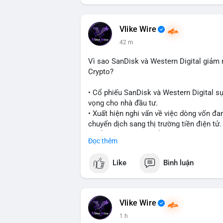
#vlikevn
#titanbot
📰 Nguồn: CoinDesk
Vlike Wire
42 m
Vì sao SanDisk và Western Digital giả
Crypto?
• Cổ phiếu SanDisk và Western Digital s
vọng cho nhà đầu tư.
• Xuất hiện nghi vấn về việc dòng vốn đa
chuyển dịch sang thị trường tiền điện tử.
• Diễn biến này có thể là tín hiệu cho t
Đọc thêm
công nghệ và crypto.
Like
Bình luận
#binancesquare
#cryptonews
#marketan
$btc $eth
Vlike Wire
#vlikevn
#titanbot
1 h