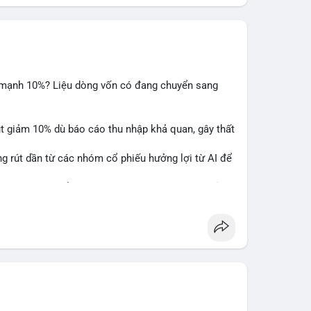
m mạnh 10%? Liệu dòng vốn có đang chuyển sang
ụt giảm 10% dù báo cáo thu nhập khả quan, gây thất
ng rút dần từ các nhóm cổ phiếu hưởng lợi từ AI để
hấy sự luân chuyển dòng tiền giữa các nhóm tài sản
alysis
#ai
#investing