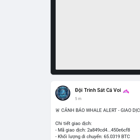
Đội Trinh Sát Cá Voi
5 m
🚨 CẢNH BÁO WHALE ALERT - GIAO DỊ
Chi tiết giao dịch:
- Mã giao dịch: 2a849cd4...450e6cf8
- Khối lượng di chuyển: 65.0319 BTC