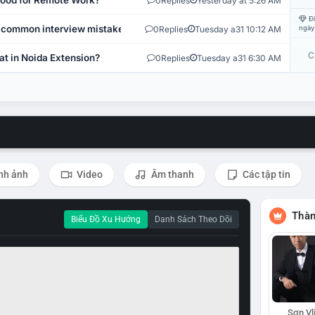
 Good for Remote Work?
0
Replies
Yesterday at 5:26 AM
Đi
 common interview mistakes?
0
Replies
Tuesday a31 10:12 AM
ngày
C
at in Noida Extension?
0
Replies
Tuesday a31 6:30 AM
nh ảnh
Video
Âm thanh
Các tập tin
Thàn
Biểu Đồ Xu Hướng
Danh Sách Theo Dõi
Sơn Vl