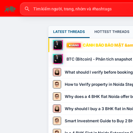
LATEST THREADS
HOTTEST THREADS
CẢNH BÁO BẢO MẬT &amp
VÀNG
BTC (Bitcoin) - Phân tích snapsho
What should I verify before booking
How to Verify property in Noida Ste
Why does a 4 BHK flat Noida offer b
Why should I buy a 3 BHK flat in No
Smart Investment Guide to Buy 2 BH