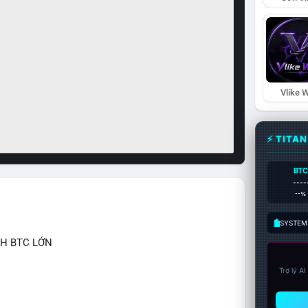
Vlike W
⚡ TITA
BTC
----
--%
SYSTEM:
CH BTC LỚN
Trợ lý A