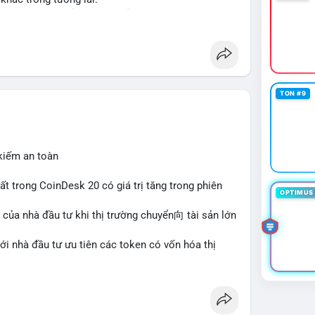
ập và thanh khoản cho tài sản truyền thống qua
her
#tokenization
#realestate
#saudiarabia
TON #9
 kiếm an toàn
hất trong CoinDesk 20 có giá trị tăng trong phiên
OPTIMUS 
 của nhà đầu tư khi thị trường chuyển向 tài sản lớn
với nhà đầu tư ưu tiên các token có vốn hóa thị