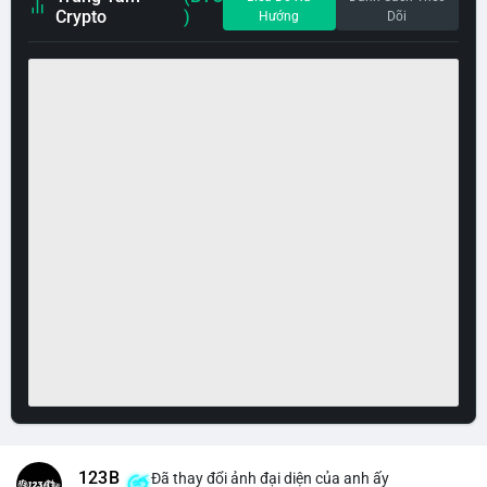
Crypto
)
Hướng
Dõi
123B
Đã thay đổi ảnh đại diện của anh ấy