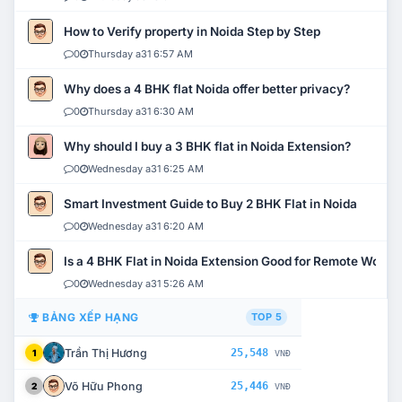
How to Verify property in Noida Step by Step
0
Thursday a31 6:57 AM
Why does a 4 BHK flat Noida offer better privacy?
0
Thursday a31 6:30 AM
Why should I buy a 3 BHK flat in Noida Extension?
0
Wednesday a31 6:25 AM
Smart Investment Guide to Buy 2 BHK Flat in Noida
0
Wednesday a31 6:20 AM
Is a 4 BHK Flat in Noida Extension Good for Remote Work?
0
Wednesday a31 5:26 AM
BẢNG XẾP HẠNG
TOP 5
Trần Thị Hương
25,548
1
VNĐ
Võ Hữu Phong
25,446
2
VNĐ