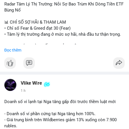
- Steak ’n Shake thưởng BTC cho nhân viên.
Radar Tâm Lý Thị Trường: Nỗi Sợ Bao Trùm Khi Dòng Tiền ETF
#binancesquare
#cryptonews
#btc
#eth
#sol
#xrp
#cc
#sky
Bùng Nổ
#sand
#bitgo
#solana
#stablecoin
#regulation
📊 CHỈ SỐ SỢ HÃI & THAM LAM
$btc $eth $sol $xrp $cc $sky $sand $skr
#skr
• Chỉ số Fear & Greed đạt 30 (Fear)
• Tâm lý thị trường đang ở mức sợ hãi, nhà đầu tư thận trọng.
#vlikevn
#titanbot
📈 XU HƯỚNG TÌM KIẾM & THẢO LUẬN
Đọc thêm
📰 Nguồn: Decrypt
• CoinGecko Trending: PENGU, TUT, ACE, CASHCAT, ANSEM,
STONKBROKER, UNI
• LunarCrush Trending: Ethereum, Solana, Dogecoin, Polkadot,
Chainlink, Taylor Swift, Tesla
• Google Trends Việt Nam: Real Madrid, Giao hữu câu lạc bộ,
Tinh hà say hi
Vlike Wire
1 h
💬 DÒNG CHẢY TIN TỨC & TRUYỀN THÔNG
• Binance Square: Cộng đồng đang tranh luận về lệnh
Doanh số ví lạnh tại Nga tăng gấp đôi trước thềm luật mới
Long/Short, kỳ vọng vào các kèo $ACE, $RAVE và lo ngại tin
xấu từ SpaceX/Musk.
- Doanh số ví phần cứng tại Nga tăng hơn 100%.
• Tin tức quốc tế: US spot Bitcoin ETFs ghi nhận dòng tiền 1 tỷ
- Giá trung bình trên Wildberries giảm 13% xuống còn 7.900
USD; Nansen founder dự báo Bitcoin không dưới 60K; Chi tiêu
rubles.