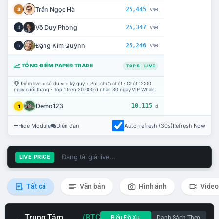
Trần Ngọc Hà
25,445
3
VNĐ
Võ Duy Phong
25,347
4
VNĐ
Đặng Kim Quỳnh
25,246
5
VNĐ
TỔNG ĐIỂM PAPER TRADE
TOP 5 · LIVE
Điểm live = số dư ví + ký quỹ + PnL chưa chốt · Chốt 12:00
ngày cuối tháng · Top 1 trên 20.000 đ nhận 30 ngày VIP Whale.
Demo123
10.115
1
đ
Hide Module
Diễn đàn
Auto-refresh (30s)
Refresh Now
Đang tải giá live...
LIVE PRICE
Tất cả
Văn bản
Hình ảnh
Video
Trung Tâm
(BTC
Biểu Đồ Xu
Danh Sách Theo