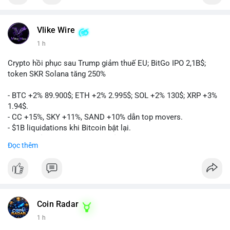
Vlike Wire
1 h
Crypto hồi phục sau Trump giảm thuế EU; BitGo IPO 2,1B$;
token SKR Solana tăng 250%
- BTC +2% 89.900$; ETH +2% 2.995$; SOL +2% 130$; XRP +3%
1.94$.
- CC +15%, SKY +11%, SAND +10% dẫn top movers.
- $1B liquidations khi Bitcoin bật lại.
- Trump hủy thuế EU, tín hiệu giảm áp lực.
Đọc thêm
- Vitalik đề xuất DVT staking cho Ethereum.
- BitGo IPO 18$/cổ phiếu, trị giá ~2B$.
- Senate Ag Committee tiến hành Clarity Act.
- Newrez tính crypto vào điều kiện vay nhà.
- HK cấp giấy phép stablecoin mới.
- Tòa án Nga công nhận crypto là tài sản.
Coin Radar
- Trump hy vọng ký bill cấu trúc thị trường crypto.
1 h
- Saga EVM bị hack 7M$, quỹ trộm chuyển sang Ethereum.