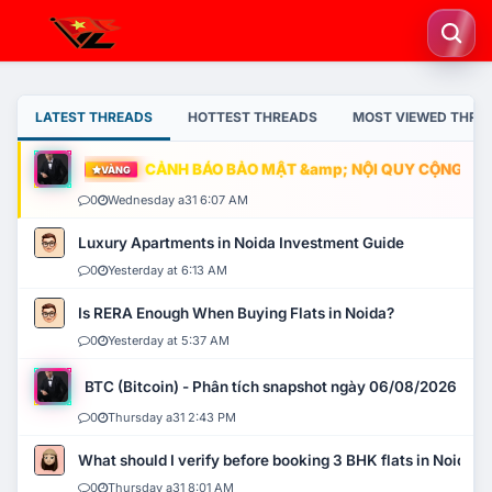
LATEST THREADS
HOTTEST THREADS
MOST VIEWED THRE
CẢNH BÁO BẢO MẬT &amp; NỘI QUY CỘNG ĐỒNG
VÀNG
0
Wednesday a31 6:07 AM
Luxury Apartments in Noida Investment Guide
0
Yesterday at 6:13 AM
Is RERA Enough When Buying Flats in Noida?
0
Yesterday at 5:37 AM
BTC (Bitcoin) - Phân tích snapshot ngày 06/08/2026
0
Thursday a31 2:43 PM
What should I verify before booking 3 BHK flats in Noida?
0
Thursday a31 8:01 AM