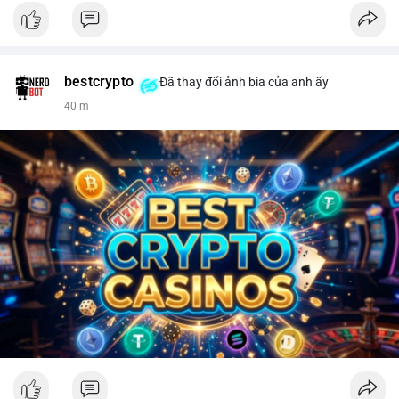
bestcrypto
Đã thay đổi ảnh bìa của anh ấy
40 m