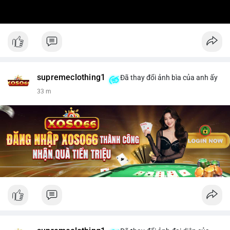
supremeclothing1
Đã thay đổi ảnh bìa của anh ấy
33 m