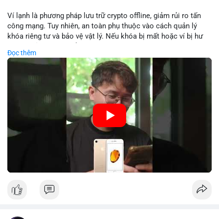
Lời khuyên: Nhà đầu tư nhỏ lẻ nên theo dõi sát dòng tiền xác
Ví lạnh là phương pháp lưu trữ crypto offline, giảm rủi ro tấn
nhận và tránh vào lệnh đòn bẩy quá mức trong 24 giờ tới. Quan
công mạng. Tuy nhiên, an toàn phụ thuộc vào cách quản lý
sát phản ứng giá tại vùng hỗ trợ $64,000 để đưa ra quyết định
khóa riêng tư và bảo vệ vật lý. Nếu khóa bị mất hoặc ví bị hư
hợp lý.
hại, tài sản không thể khôi phục. Các nhà chuyên gia khuyên
Đọc thêm
nên kết hợp với biện pháp dự phòng như sao lưu khóa và chọn
#89btc
#mempoolbitcoin
#dongtiencavoi
#aplucban
nhà sản xuất uy tín.
#phantichonchain
🎥 Xem video trực tiếp tại:
Nguồn: 5 Phút Crypto