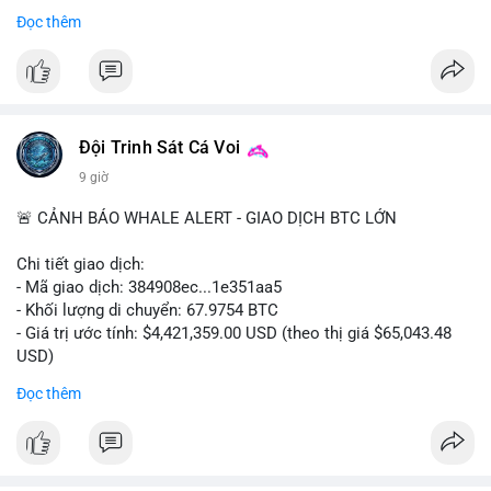
- Thảo luận về phương án hard fork dự phòng nếu cần
Đọc thêm
#556btc
#36trusd
#cavoichuyentien
#aplucban
#tichluydaihan
$btc
#btc
#vlikevn
#titanbot
📰 Nguồn: Cointelegraph
Đội Trinh Sát Cá Voi
9 giờ
🚨 CẢNH BÁO WHALE ALERT - GIAO DỊCH BTC LỚN
Chi tiết giao dịch:
- Mã giao dịch: 384908ec...1e351aa5
- Khối lượng di chuyển: 67.9754 BTC
- Giá trị ước tính: $4,421,359.00 USD (theo thị giá $65,043.48
USD)
- Thời gian: 21:19:29 2026-08-08 UTC
Đọc thêm
Nhận định phân tích:
Khối lượng 67.97 BTC trị giá hơn 4.4 triệu USD được di chuyển
trong một giao dịch duy nhất trên mempool. Quy mô này nằm