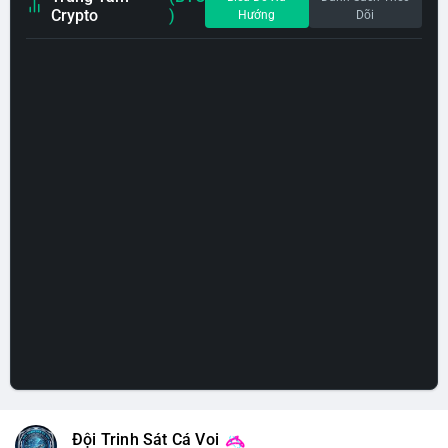
Crypto
)
Hướng
Dõi
Đội Trinh Sát Cá Voi