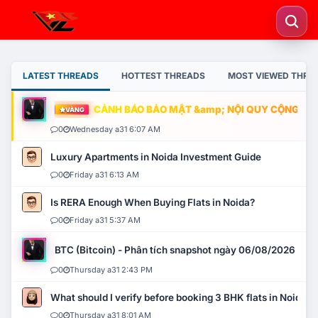
LATEST THREADS
HOTTEST THREADS
MOST VIEWED THRE
CẢNH BÁO BẢO MẬT &amp; NỘI QUY CỘNG ĐỒNG
VÀNG
0
Wednesday a31 6:07 AM
Luxury Apartments in Noida Investment Guide
0
Friday a31 6:13 AM
Is RERA Enough When Buying Flats in Noida?
0
Friday a31 5:37 AM
BTC (Bitcoin) - Phân tích snapshot ngày 06/08/2026
0
Thursday a31 2:43 PM
What should I verify before booking 3 BHK flats in Noida?
0
Thursday a31 8:01 AM