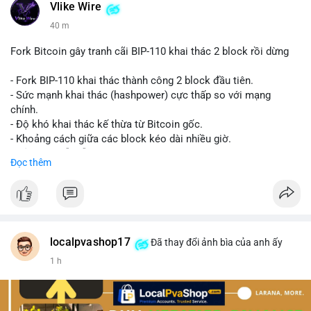
Vlike Wire
40 m
Fork Bitcoin gây tranh cãi BIP-110 khai thác 2 block rồi dừng
- Fork BIP-110 khai thác thành công 2 block đầu tiên.
- Sức mạnh khai thác (hashpower) cực thấp so với mạng
chính.
- Độ khó khai thác kế thừa từ Bitcoin gốc.
- Khoảng cách giữa các block kéo dài nhiều giờ.
- Cả hai chuỗi vẫn chấp nhận cùng một giao dịch.
Đọc thêm
#bitcoin
#btc
#cryptonews
#blockchain
#bip110
$btc
#vlikevn
#titanbot
localpvashop17
Đã thay đổi ảnh bìa của anh ấy
1 h
📰 Nguồn: CoinDesk