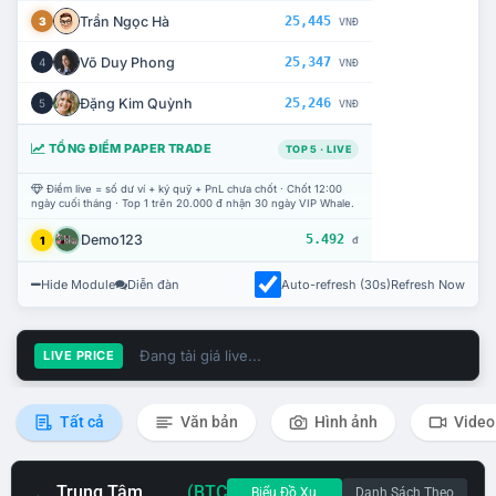
Trần Ngọc Hà
25,445
3
VNĐ
Võ Duy Phong
25,347
4
VNĐ
Đặng Kim Quỳnh
25,246
5
VNĐ
TỔNG ĐIỂM PAPER TRADE
TOP 5 · LIVE
Điểm live = số dư ví + ký quỹ + PnL chưa chốt · Chốt 12:00
ngày cuối tháng · Top 1 trên 20.000 đ nhận 30 ngày VIP Whale.
Demo123
5.492
1
đ
Hide Module
Diễn đàn
Auto-refresh (30s)
Refresh Now
Đang tải giá live...
LIVE PRICE
Tất cả
Văn bản
Hình ảnh
Video
Trung Tâm
(BTC
Biểu Đồ Xu
Danh Sách Theo