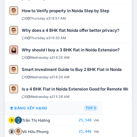
How to Verify property in Noida Step by Step
0
Thursday a31 6:57 AM
Why does a 4 BHK flat Noida offer better privacy?
0
Thursday a31 6:30 AM
Why should I buy a 3 BHK flat in Noida Extension?
0
Wednesday a31 6:25 AM
Smart Investment Guide to Buy 2 BHK Flat in Noida
0
Wednesday a31 6:20 AM
Is a 4 BHK Flat in Noida Extension Good for Remote Work?
0
Wednesday a31 5:26 AM
BẢNG XẾP HẠNG
TOP 5
Trần Thị Hương
25,548
1
VNĐ
Võ Hữu Phong
25,446
2
VNĐ