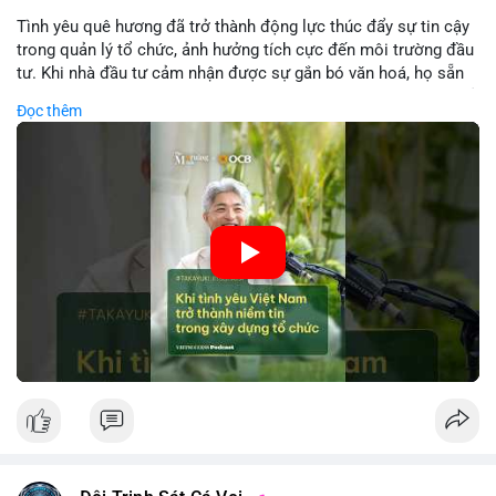
Tình yêu quê hương đã trở thành động lực thúc đẩy sự tin cậy
trong quản lý tổ chức, ảnh hưởng tích cực đến môi trường đầu
tư. Khi nhà đầu tư cảm nhận được sự gắn bó văn hoá, họ sẵn
sàng đầu tư dài hạn vào các doanh nghiệp nội địa, bao gồm cả
Đọc thêm
các công ty blockchain và tiền mã hoá. Sự tăng cường niềm
tin này giúp giảm rủi ro thị trường, cải thiện chi phí vốn và thúc
đẩy sự phát triển bền vững của ngành công nghệ tài chính. Các
nhà quản lý cần khai thác tinh thần này để xây dựng chiến lược
phát triển bền vững và thu hút vốn đầu tư.
🎥 Xem video trực tiếp tại:
Nguồn: VIETSUCCESS