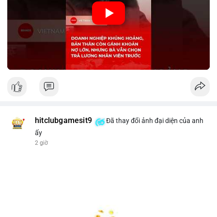
🎥 Xem video trực tiếp tại:
Nguồn: KIEN THUC KINH TE
hitclubgamesit9
Đã thay đổi ảnh đại diện của anh
ấy
2 giờ