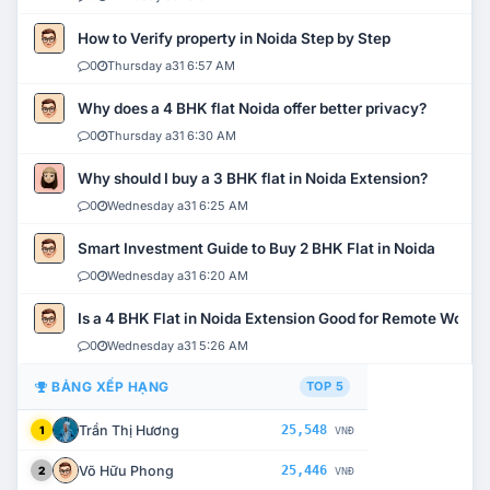
How to Verify property in Noida Step by Step
0
Thursday a31 6:57 AM
Why does a 4 BHK flat Noida offer better privacy?
0
Thursday a31 6:30 AM
Why should I buy a 3 BHK flat in Noida Extension?
0
Wednesday a31 6:25 AM
Smart Investment Guide to Buy 2 BHK Flat in Noida
0
Wednesday a31 6:20 AM
Is a 4 BHK Flat in Noida Extension Good for Remote Work?
0
Wednesday a31 5:26 AM
BẢNG XẾP HẠNG
TOP 5
Trần Thị Hương
25,548
1
VNĐ
Võ Hữu Phong
25,446
2
VNĐ