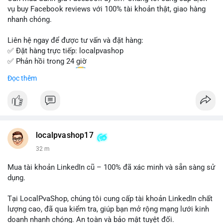
Đừng bỏ lỡ cơ hội sở hữu tài khoản WeChat chất lượng với giá
vụ buy Facebook reviews với 100% tài khoản thật, giao hàng
tốt. Liên hệ ngay!
nhanh chóng.
Liên hệ ngay để được tư vấn và đặt hàng:
✅ Đặt hàng trực tiếp: localpvashop
✅ Phản hồi trong 24 giờ
✅ WhatsApp: +1 (66
215-8938
Đọc thêm
✅ Telegram: @localpvashop
✅ Email: localpvashop@gmail.com
Chất lượng đảm bảo, hỗ trợ tận tình. Hãy liên hệ ngay hôm
nay!
localpvashop17
32 m
Mua tài khoản LinkedIn cũ – 100% đã xác minh và sẵn sàng sử
dụng.
Tại LocalPvaShop, chúng tôi cung cấp tài khoản LinkedIn chất
lượng cao, đã qua kiểm tra, giúp bạn mở rộng mạng lưới kinh
doanh nhanh chóng. An toàn và bảo mật tuyệt đối.