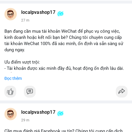
👉 WhatsApp: +1 660 215-8938
👉 Telegram: @localpvashop
localpvashop17
👉 Email: localpvashop@gmail.com
27 m
Đừng bỏ lỡ cơ hội cải thiện danh tiếng trực tuyến của bạn một
Bạn đang cần mua tài khoản WeChat để phục vụ công việc,
cách hiệu quả!
kinh doanh hoặc kết nối bạn bè? Chúng tôi chuyên cung cấp
tài khoản WeChat 100% đã xác minh, ổn định và sẵn sàng sử
dụng ngay.
Ưu điểm vượt trội:
- Tài khoản được xác minh đầy đủ, hoạt động ổn định lâu dài.
- Hỗ trợ khách hàng 24/7, phản hồi nhanh chóng.
Đọc thêm
- Giao dịch an toàn, bảo mật thông tin.
Đặt hàng ngay hôm nay để nhận ưu đãi tốt nhất!
Liên hệ với chúng tôi qua:
localpvashop17
- WhatsApp: +1 (66
215-8938
- Telegram: @localpvashop
29 m
- Email: localpvashop@gmail.com
Cần mua đánh giá Facebook uy tín? Chúng tôi cung cấp dịch