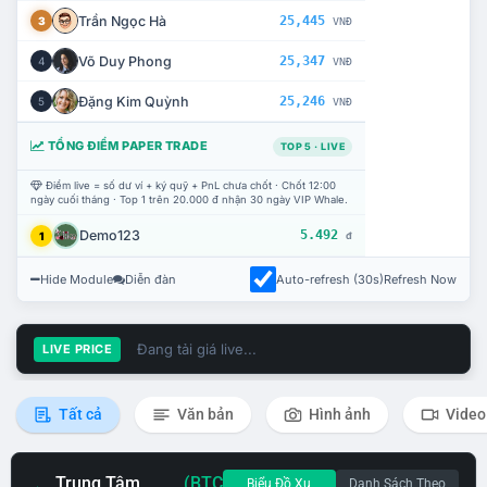
Trần Ngọc Hà
25,445
3
VNĐ
Võ Duy Phong
25,347
4
VNĐ
Đặng Kim Quỳnh
25,246
5
VNĐ
TỔNG ĐIỂM PAPER TRADE
TOP 5 · LIVE
Điểm live = số dư ví + ký quỹ + PnL chưa chốt · Chốt 12:00
ngày cuối tháng · Top 1 trên 20.000 đ nhận 30 ngày VIP Whale.
Demo123
5.492
1
đ
Hide Module
Diễn đàn
Auto-refresh (30s)
Refresh Now
Đang tải giá live...
LIVE PRICE
Tất cả
Văn bản
Hình ảnh
Video
Trung Tâm
(BTC
Biểu Đồ Xu
Danh Sách Theo