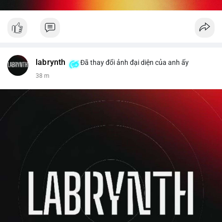
labrynth
Đã thay đổi ảnh đại diện của anh ấy
38 m