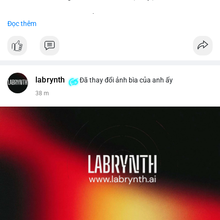
Đặt hàng ngay hôm nay để nhận ưu đãi tốt nhất!
Đọc thêm
✅ Đặt hàng: localpvashop
✅ Phản hồi trong 24 giờ
✅ WhatsApp: +1 (66
215-8938
✅ Telegram: @localpvashop
labrynth
✅ Email: localpvashop@gmail.com
Đã thay đổi ảnh bìa của anh ấy
38 m
Liên hệ ngay để được tư vấn chi tiết và hỗ trợ tận tình.