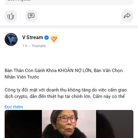
V Stream
1 h
·
Youtube
Bàn Thân Còn Gánh Khóa KHOẢN NỢ LỚN, Bàn Vấn Chọn
Nhân Viên Trước
Công ty đối mặt với doanh thu không tăng do việc cấm giao
dịch crypto, dẫn đến thiệt hại tài chính lớn. Cấm này có thể
phản ánh phản ứng của chính quyền hoặc thị trường đối với
Đọc thêm
biến động giá digital asset. Bàn vấn chuyển hướng tập trung
vào nhân lực, cho thấy chiến lược giảm chi phí hoặc điều chỉnh
mô hình kinh doanh. Điều này có thể ảnh hưởng đến thị trường
crypto và các doanh nghiệp liên quan trong tương lai.