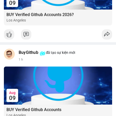
09
BUY Verified Github Accounts 2026?
Los Angeles
BuyGithub
đã tạo sự kiện mới
1 h
Aug
09
BUY Verified Github Accounts
Los Angeles