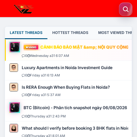
LATEST THREADS
HOTTEST THREADS
MOST VIEWED THRE
CẢNH BÁO BẢO MẬT &amp; NỘI QUY CỘNG ĐỒNG
VÀNG
0
Wednesday a31 6:07 AM
Luxury Apartments in Noida Investment Guide
0
Friday a31 6:13 AM
Is RERA Enough When Buying Flats in Noida?
0
Friday a31 5:37 AM
BTC (Bitcoin) - Phân tích snapshot ngày 06/08/2026
0
Thursday a31 2:43 PM
What should I verify before booking 3 BHK flats in Noida?
0
Thursday a31 8:01 AM