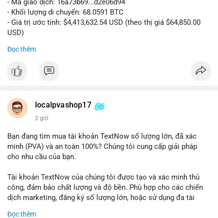
- Mã giao dịch: 16a73b69...d2e06d94
- Khối lượng di chuyển: 68.0591 BTC
- Giá trị ước tính: $4,413,632.54 USD (theo thị giá $64,850.00
USD)
- Thời gian: 07:19:49 2026-08-09 UTC
Đọc thêm
Khối lượng 68.06 BTC tương đương hơn 4.4 triệu USD được
luân chuyển trong một giao dịch duy nhất cho thấy dấu hiệu
của tổ chức lớn hoặc cá voi đang tái cơ cấu danh mục. Với
mức giá dao động quanh vùng $64,850, hành vi này có thể là
bước chuẩn bị cho một lệnh bán lớn trên sàn tập trung, tạo áp
localpvashop17
lực giảm ngắn hạn. Ngược lại, nếu dòng tiền hướng về ví lạnh
2 giờ
hoặc ví không giám sát, đây là tín hiệu tích lũy dài hạn, phản
ánh niềm tin vào xu hướng tăng. Việc theo dõi điểm đến tiếp
Bạn đang tìm mua tài khoản TextNow số lượng lớn, đã xác
theo của số BTC này là then chốt để xác định tâm lý thị
minh (PVA) và an toàn 100%? Chúng tôi cung cấp giải pháp
trường.
cho nhu cầu của bạn.
Nhà đầu tư nhỏ lẻ nên thận trọng, tránh hành động theo cảm
Tài khoản TextNow của chúng tôi được tạo và xác minh thủ
xúc. Quan sát dòng tiền trong 24-48 giờ tới để xác nhận xu
công, đảm bảo chất lượng và độ bền. Phù hợp cho các chiến
hướng trước khi đưa ra quyết định vào lệnh.
dịch marketing, đăng ký số lượng lớn, hoặc sử dụng đa tài
khoản.
Đọc thêm
#68dot0591btc
#4dot4trieuusd
#vilanh
#tichluydaihan