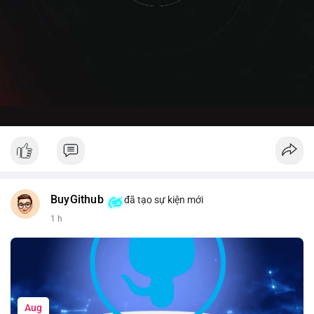
BuyGithub
đã tạo sự kiện mới
1 h
Aug