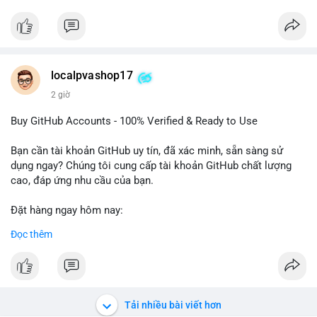
#btcmempool
Đặt hàng ngay hôm nay để nhận ưu đãi tốt nhất! Liên hệ với
chúng tôi qua:
- WhatsApp: +1 660 215-8938
- Telegram: @localpvashop
- Email: localpvashop@gmail.com
localpvashop17
2 giờ
Phản hồi nhanh trong vòng 24 giờ. Mua ngay để trải nghiệm
dịch vụ chuyên nghiệp!
Buy GitHub Accounts - 100% Verified & Ready to Use
#buytextnowaccounts
#pva
#textnow
Bạn cần tài khoản GitHub uy tín, đã xác minh, sẵn sàng sử
dụng ngay? Chúng tôi cung cấp tài khoản GitHub chất lượng
cao, đáp ứng nhu cầu của bạn.
Đặt hàng ngay hôm nay:
✅ Order Now: localpvashop
Đọc thêm
✅ Phản hồi trong 24 giờ
✅ WhatsApp: +1 (66
215-8938
✅ Telegram: @localpvashop
✅ Email: localpvashop@gmail.com
Tải nhiều bài viết hơn
Liên hệ ngay để được tư vấn và hỗ trợ nhanh nhất!