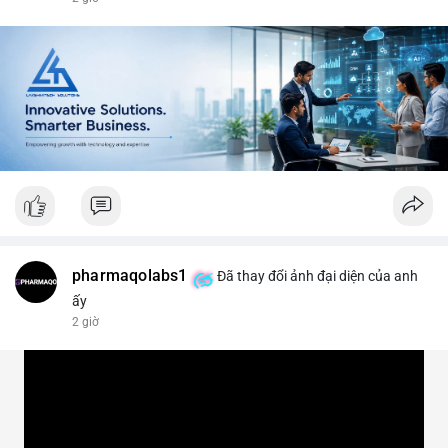
#vlikevn
#titanbot
📰 Nguồn: CoinDesk
pharmaqolabs1
Đã thay đổi ảnh đại diện của anh
ấy
2 giờ