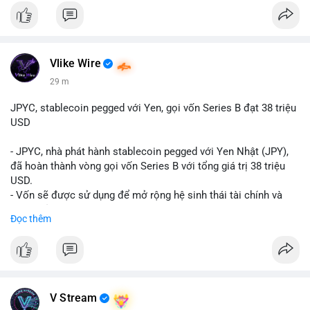
Vlike Wire
29 m
JPYC, stablecoin pegged với Yen, gọi vốn Series B đạt 38 triệu
USD
- JPYC, nhà phát hành stablecoin pegged với Yen Nhật (JPY),
đã hoàn thành vòng gọi vốn Series B với tổng giá trị 38 triệu
USD.
- Vốn sẽ được sử dụng để mở rộng hệ sinh thái tài chính và
Web3 của JPYC.
Đọc thêm
- Mục tiêu là tăng tốc độ przyjęcie của token yen-pegged JPYC
trên toàn cầu.
- Đây là bước tiến quan trọng trong việc phát triển stablecoin
liên quan đến tiền tệ fiat châu Á trong ngành Web3.
#binancesquare
#cryptonews
#jpyc
#stablecoin
#web3
#defi
V Stream