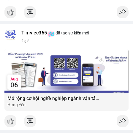
#vlikevn
#titanbot
📰 Nguồn: CoinDesk
Timviec365
đã tạo sự kiện mới
2 giờ
Aug
06
Mở rộng cơ hội nghề nghiệp ngành vận tải - lái xe với mức lương bứt phá ?
Hưng Yên