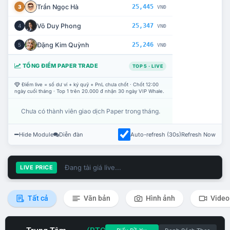
Trần Ngọc Hà
25,445
3
VNĐ
Võ Duy Phong
25,347
4
VNĐ
Đặng Kim Quỳnh
25,246
5
VNĐ
TỔNG ĐIỂM PAPER TRADE
TOP 5 · LIVE
Điểm live = số dư ví + ký quỹ + PnL chưa chốt · Chốt 12:00
ngày cuối tháng · Top 1 trên 20.000 đ nhận 30 ngày VIP Whale.
Chưa có thành viên giao dịch Paper trong tháng.
Hide Module
Diễn đàn
Auto-refresh (30s)
Refresh Now
Đang tải giá live...
LIVE PRICE
Tất cả
Văn bản
Hình ảnh
Video