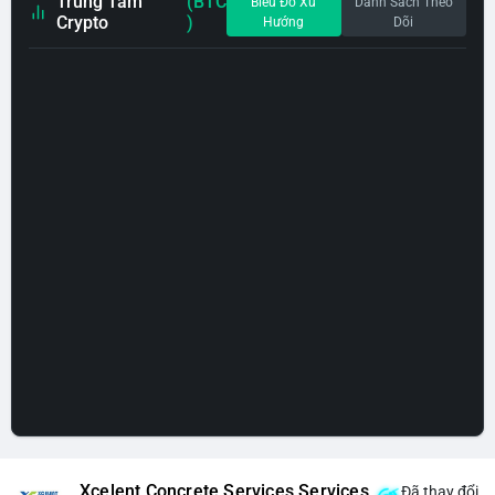
Trung Tâm
(BTC
Biểu Đồ Xu
Danh Sách Theo
Crypto
)
Hướng
Dõi
Xcelent Concrete Services Services
Đã thay đổi