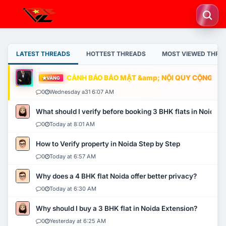
LATEST THREADS
HOTTEST THREADS
MOST VIEWED THRE
CẢNH BÁO BẢO MẬT &amp; NỘI QUY CỘNG ĐỒNG
VÀNG
0
Wednesday a31 6:07 AM
What should I verify before booking 3 BHK flats in Noida?
0
Today at 8:01 AM
How to Verify property in Noida Step by Step
0
Today at 6:57 AM
Why does a 4 BHK flat Noida offer better privacy?
0
Today at 6:30 AM
Why should I buy a 3 BHK flat in Noida Extension?
0
Yesterday at 6:25 AM