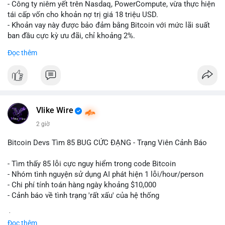
- Công ty niêm yết trên Nasdaq, PowerCompute, vừa thực hiện
tái cấp vốn cho khoản nợ trị giá 18 triệu USD.
- Khoản vay này được bảo đảm bằng Bitcoin với mức lãi suất
ban đầu cực kỳ ưu đãi, chỉ khoảng 2%.
- Động thái này cho thấy xu hướng các doanh nghiệp niêm yết
Đọc thêm
ngày càng tin tưởng sử dụng BTC làm tài sản thế chấp để tối
ưu hóa chi phí tài chính.
#binancesquare
#cryptonews
#btc
#powercompute
#blockchainfinance
Vlike Wire
$btc
2 giờ
#vlikevn
#titanbot
Bitcoin Devs Tìm 85 BUG CỨC ĐẠNG - Trạng Viên Cảnh Báo
📰 Nguồn: Cointelegraph
- Tìm thấy 85 lỗi cực nguy hiểm trong code Bitcoin
- Nhóm tình nguyện sử dụng AI phát hiện 1 lỗi/hour/person
- Chi phí tính toán hàng ngày khoảng $10,000
- Cảnh báo về tình trạng 'rất xấu' của hệ thống
$btc
#btc
Đọc thêm