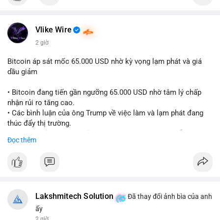
Vlike Wire
2 giờ
Bitcoin áp sát mốc 65.000 USD nhờ kỳ vọng lạm phát và giá
dầu giảm
• Bitcoin đang tiến gần ngưỡng 65.000 USD nhờ tâm lý chấp
nhận rủi ro tăng cao.
• Các bình luận của ông Trump về việc làm và lạm phát đang
thúc đẩy thị trường.
• Giá dầu giảm và các thỏa thuận địa chính trị đang hỗ trợ đà
Đọc thêm
tăng của tài sản rủi ro.
• Hướng đi tiếp theo của BTC phụ thuộc vào việc lợi suất trái
phiếu kho bạc và chỉ số USD có giảm hay không.
#bitcoin
#btc
#cryptonews
#macro
#binancesquare
Lakshmitech Solution
Đã thay đổi ảnh bìa của anh
$btc
ấy
2 giờ