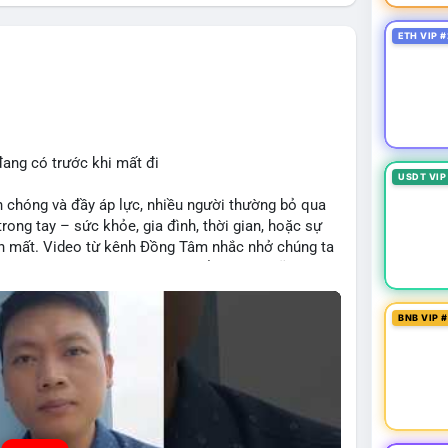
ETH VIP #
đang có trước khi mất đi
USDT VIP
 chóng và đầy áp lực, nhiều người thường bỏ qua
rong tay – sức khỏe, gia đình, thời gian, hoặc sự
iến mất. Video từ kênh Đồng Tâm nhắc nhở chúng ta
 tại, một bài học sâu sắc có thể áp dụng cũng vào
i nhuận ngắn hạn hoặc xu hướng bùng nổ, nhà đầu tư
i sản hiện có, tránh rủi ro không cần thiết qua sự
BNB VIP 