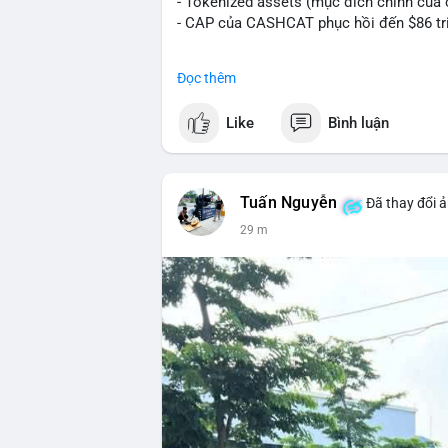
- Tokenized assets (mục đích chính của c
- CAP của CASHCAT phục hồi đến $86 tr
#binancesquare
#cryptonews
#cashcat
Đọc thêm
$cashcat
Like
Bình luận
#vlikevn
#titanbot
📰 Nguồn: CoinDesk
Tuấn Nguyễn
Đã thay đổi ả
29 m