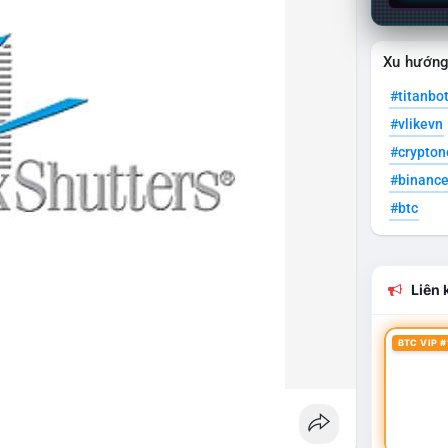
Xu hướn
#titanbo
#vlikevn
#crypto
#binanc
#btc
Liên k
BTC VIP #