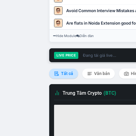
Avoid Common Interview Mistakes 
Are flats in Noida Extension good fo
Hide Module
Diễn đàn
Đang tải giá live...
LIVE PRICE
Tất cả
Văn bản
Hì
Trung Tâm Crypto
(BTC)