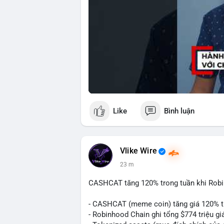
Like
Bình luận
Vlike Wire
23 m
CASHCAT tăng 120% trong tuần khi Rob
- CASHCAT (meme coin) tăng giá 120% t
- Robinhood Chain ghi tổng $774 triệu giá