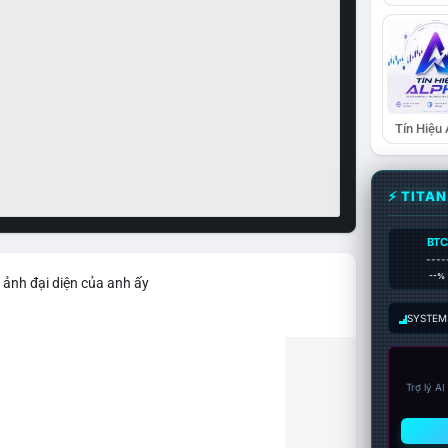
Tín Hiệu
⚡ TITA
BTC
----
--%
 ảnh đại diện của anh ấy
SYSTEM:
Trợ lý A