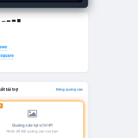
g ▁ ▂ ▃ ▄
t
news
esquare
ết tài trợ
Đăng quảng cáo
1
Quảng cáo tại vị trí #1
Nhấn để đặt quảng cáo của bạn