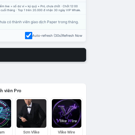
ểm live = số dư ví + ký quỹ + PnL chưa chốt · Chốt 12:00
 cuối tháng · Top 1 trên 20.000 đ nhận 30 ngày VIP Whale.
hưa có thành viên giao dịch Paper trong tháng.
Auto-refresh (30s)
Refresh Now
h viên Pro
eam
Sơn Vlike
Vlike Wire