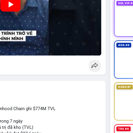
SOL VIP #
ADA #6
DOGE #7
inhood Chain ghi $774M TVL
rong 7 ngày
 trị đã kho (TVL)
TRX #8