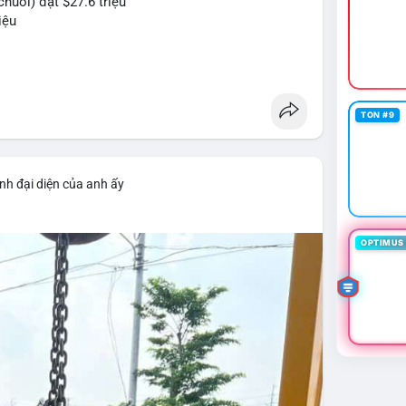
huỗi) đạt $27.6 triệu
iệu
#btc
#eth
#web3
TON #9
nh đại diện của anh ấy
OPTIMUS 