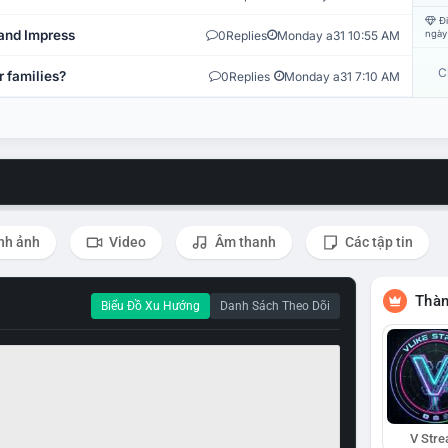
Đi
and Impress
0
Replies
Monday a31 10:55 AM
ngày
C
r families?
0
Replies
Monday a31 7:10 AM
nh ảnh
Video
Âm thanh
Các tập tin
Thàn
Biểu Đồ Xu Hướng
Danh Sách Theo Dõi
V Str