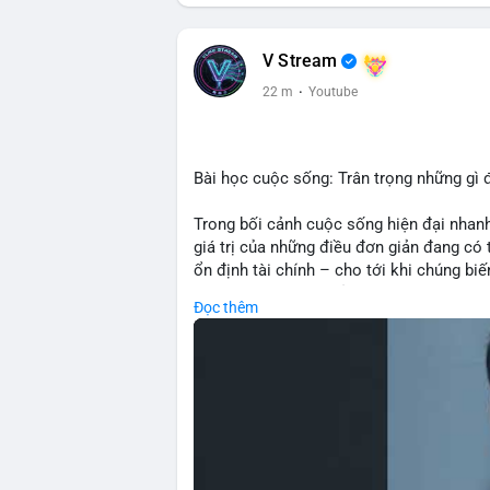
V Stream
22 m
·
Youtube
Bài học cuộc sống: Trân trọng những gì 
Trong bối cảnh cuộc sống hiện đại nhanh
giá trị của những điều đơn giản đang có t
ổn định tài chính – cho tới khi chúng b
về tầm quan trọng của sự biết ơn và hiện
Đọc thêm
quyết định đầu tư: thay vì chạy theo lợ
thông minh biết trân trọng và bảo toàn tà
kiên nhẫn và kỷ luật.
🎥 Xem video trực tiếp tại:
Nguồn: Đồng Tâm