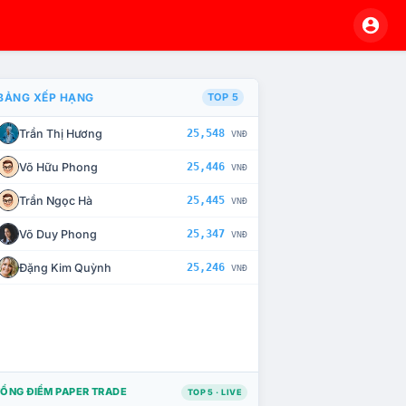
BẢNG XẾP HẠNG
TOP 5
Trần Thị Hương
25,548
VNĐ
À CHẾ TÀI XỬ LÝ VI PHẠM
Võ Hữu Phong
25,446
VNĐ
Trần Ngọc Hà
25,445
VNĐ
Võ Duy Phong
25,347
VNĐ
Đặng Kim Quỳnh
25,246
VNĐ
ỔNG ĐIỂM PAPER TRADE
TOP 5 · LIVE