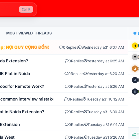
Ctrl K
MOST VIEWED THREADS
1
; NỘI QUY CỘNG ĐỒNG VLIKE.VN: HỆ THỐNG GIÁM SÁT TỰ ĐỘNG V
0
Replies
Wednesday a31 6:07 AM
2
ida Extension?
0
Replies
Yesterday at 6:25 AM
3
K Flat in Noida
0
Replies
Yesterday at 6:20 AM
4
 Good for Remote Work?
0
Replies
Yesterday at 5:26 AM
5
 common interview mistakes?
0
Replies
Tuesday a31 10:12 AM
at in Noida Extension?
0
Replies
Tuesday a31 6:30 AM
 Extension
0
Replies
Tuesday a31 6:01 AM
T
ida West
0
Replies
Tuesday a31 5:26 AM