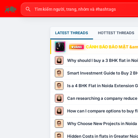
LATEST THREADS
HOTTEST THREADS
CẢNH BÁO BẢO MẬT &amp
VÀNG
Why should I buy a 3 BHK flat in No
Smart Investment Guide to Buy 2 BH
Is a 4 BHK Flat in Noida Extension
Can researching a company reduce
How can I compare options to buy fl
Why Choose New Projects in Noida
Hidden Costs in flats in Greater No