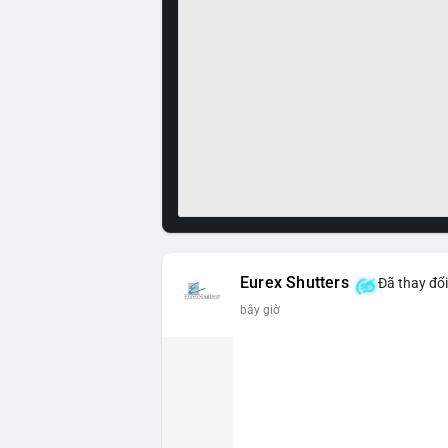
Eurex Shutters
Đã thay đổi
bây giờ