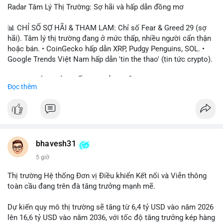
Radar Tâm Lý Thị Trường: Sợ hãi và hấp dẫn đồng mơ
📊 CHỈ SỐ SỢ HÃI & THAM LAM: Chỉ số Fear & Greed 29 (sợ
hãi). Tâm lý thị trường đang ở mức thấp, nhiều người cẩn thận
hoặc bán. • CoinGecko hấp dẫn XRP, Pudgy Penguins, SOL. •
Google Trends Việt Nam hấp dẫn 'tin the thao' (tin tức crypto).
📈 XU HƯỚNG TÌM KIẾM & THẢO LUẬN: • XRP, SOL, PENGU,
Đọc thêm
ONDO, CASHCAT. • Chủ đề 'tô thị ty na' (tỷ giá) và 'giao thông'
(giao thông tài chính). • Bàn tán Binance Square tập trung vào
BTC breakout và lệnh long/short.
💬 DÒNG CHẢY TIN TỨC & TRUYỀN THÔNG: • Trump khẳng
định crypto là 'vấn đề lớn' giúp giảm áp lực USD. • Binance hỗ
bhavesh31
trợ cổ phiếu Apple/IBM. • Bài đăng hấp dẫn về $HFT, $SKYAI,
5 giờ
$BICO. • Tin nhắn cảnh báo về hack North Korea (Bybit).
Thị trường Hệ thống Đơn vị Điều khiển Kết nối và Viễn thông
💡 NHẬN ĐỊNH & KHUYẾN NGHỊ: Tâm lý thị trường đang phân
toàn cầu đang trên đà tăng trưởng mạnh mẽ.
cực. Sợ hãi do chỉ số thấp, nhưng hấp dẫn từ xu hướng meme
coin (PENGU, CASHCAT) và tin cậy từ các dự án lớn (BTC,
Dự kiến quy mô thị trường sẽ tăng từ 6,4 tỷ USD vào năm 2026
SOL). Rủi ro tăng nếu không có thông tin rõ ràng về quy định.
lên 16,6 tỷ USD vào năm 2036, với tốc độ tăng trưởng kép hàng