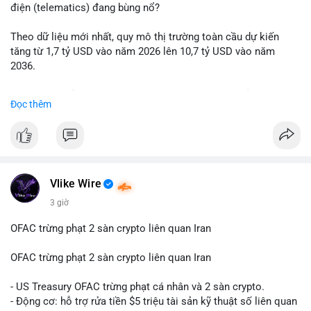
động thái chốt lời; ngược lại, nếu vào ví mới không hoạt động,
điện (telematics) đang bùng nổ?
đó là tín hiệu gom hàng chiến lược.
Theo dữ liệu mới nhất, quy mô thị trường toàn cầu dự kiến
Lời khuyên: Nhà đầu tư nhỏ lẻ nên quan sát thêm 2-4 giờ sau
tăng từ 1,7 tỷ USD vào năm 2026 lên 10,7 tỷ USD vào năm
khi giao dịch được xác nhận, tránh hành động theo cảm xúc.
2036.
Xác minh địa chỉ ví đích trước khi đưa ra quyết định vào lệnh,
ưu tiên quản trị rủi ro trong giai đoạn biến động mạnh.
Mức tăng trưởng này tương ứng với tốc độ tăng trưởng kép
Đọc thêm
hàng năm (CAGR) ấn tượng lên tới 20,2%.
#99dot6btc
#capvoichuyentien
#vilanhtichluy
#aplucban
#btcmempool65k
Điều gì đang thúc đẩy sự tăng trưởng vượt bậc này? Hãy cùng
theo dõi các phân tích chuyên sâu về xu hướng công nghệ và
nhu cầu thị trường trong thời gian tới.
Vlike Wire
3 giờ
OFAC trừng phạt 2 sàn crypto liên quan Iran
OFAC trừng phạt 2 sàn crypto liên quan Iran
- US Treasury OFAC trừng phạt cá nhân và 2 sàn crypto.
- Động cơ: hỗ trợ rửa tiền $5 triệu tài sản kỹ thuật số liên quan