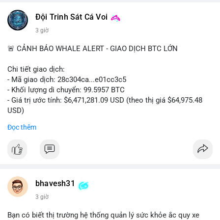
📰 Nguồn: CoinDesk
Đội Trinh Sát Cá Voi
3 giờ
🚨 CẢNH BÁO WHALE ALERT - GIAO DỊCH BTC LỚN
Chi tiết giao dịch:
- Mã giao dịch: 28c304ca...e01cc3c5
- Khối lượng di chuyển: 99.5957 BTC
- Giá trị ước tính: $6,471,281.09 USD (theo thị giá $64,975.48
USD)
- Thời gian: 20:19:36 2026-08-07 UTC
Đọc thêm
Nhận định phân tích: Khối lượng 99.6 BTC chưa xác nhận, trị
giá hơn 6.47 triệu USD, cho thấy dấu hiệu chuyển tiền quy mô
lớn. Với mức giá BTC quanh vùng 65K USD, hành vi này thường
gặp ở hai kịch bản: cá voi nạp lên sàn giao dịch để chuẩn bị
thanh khoản hoặc bán, hoặc chuyển sang ví lạnh nhằm tích lũy
bhavesh31
dài hạn. Việc giao dịch chưa được xác nhận tạo tâm lý thận
3 giờ
trọng, giới đầu tư theo dõi sát dòng tiền này để đánh giá áp lực
cung ngắn hạn. Nếu BTC vào ví nóng sàn, khả năng cao là
Bạn có biết thị trường hệ thống quản lý sức khỏe ắc quy xe