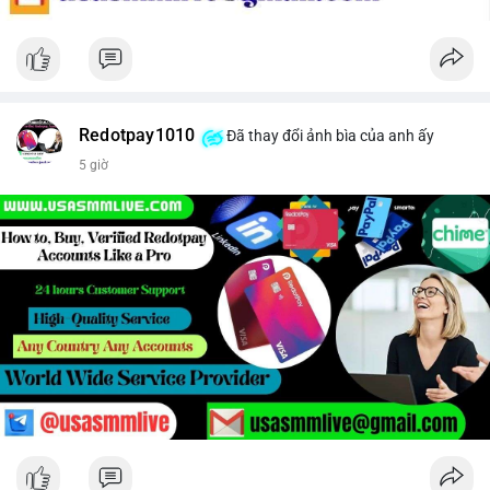
Redotpay1010
Đã thay đổi ảnh bìa của anh ấy
5 giờ