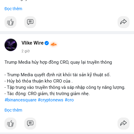
Đọc thêm
#abtc
#cryptonews
#stockmarket
#trump
$btc $eth
#vlikevn
#titanbot
Vlike Wire
📰 Nguồn: CoinDesk
2 giờ
Trump Media hủy hợp đồng CRO, quay lại truyền thông
- Trump Media quyết định rút khỏi tài sản kỹ thuật số.
- Hủy bỏ thỏa thuận kho CRO của .
- Tập trung vào truyền thông và sáp nhập công ty năng lượng.
- Tác động: CRO giảm, thị trường giảm nhẹ.
#binancesquare
#cryptonews
#cro
Đọc thêm
$cro
#vlikevn
#titanbot