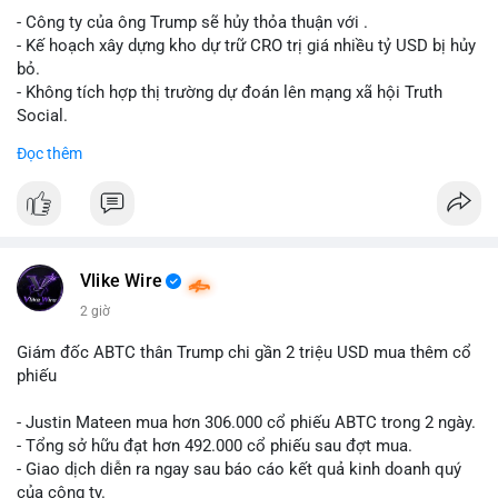
- Công ty của ông Trump sẽ hủy thỏa thuận với .
Lời khuyên cho nhà đầu tư nhỏ lẻ: Theo dõi xác nhận giao dịch
- Kế hoạch xây dựng kho dự trữ CRO trị giá nhiều tỷ USD bị hủy
và dòng tiền tiếp theo từ ví nguồn. Khối lượng này chưa đủ tạo
bỏ.
áp lực bán mạnh, nhưng nếu xuất hiện thêm 2-3 giao dịch
- Không tích hợp thị trường dự đoán lên mạng xã hội Truth
tương tự trong 24 giờ tới, khả năng cao là sóng điều chỉnh
Social.
ngắn hạn. Giữ tỷ trọng danh mục hợp lý, tránh FOMO mua đuổi
Đọc thêm
ở vùng giá hiện tại.
#binancesquare
#cryptonews
#cro
#trump
#truthsocial
#12dot1btc
#786kusd
#dichuyenvinuong
#khangcu64900
$cro
#mempoolbtc
#vlikevn
#titanbot
Vlike Wire
📰 Nguồn: Cointelegraph
2 giờ
Giám đốc ABTC thân Trump chi gần 2 triệu USD mua thêm cổ
phiếu
- Justin Mateen mua hơn 306.000 cổ phiếu ABTC trong 2 ngày.
- Tổng sở hữu đạt hơn 492.000 cổ phiếu sau đợt mua.
- Giao dịch diễn ra ngay sau báo cáo kết quả kinh doanh quý
của công ty.