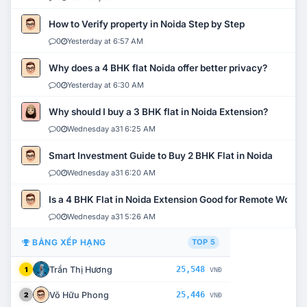
How to Verify property in Noida Step by Step
0
Yesterday at 6:57 AM
Why does a 4 BHK flat Noida offer better privacy?
0
Yesterday at 6:30 AM
Why should I buy a 3 BHK flat in Noida Extension?
0
Wednesday a31 6:25 AM
Smart Investment Guide to Buy 2 BHK Flat in Noida
0
Wednesday a31 6:20 AM
Is a 4 BHK Flat in Noida Extension Good for Remote Work?
0
Wednesday a31 5:26 AM
BẢNG XẾP HẠNG
TOP 5
Trần Thị Hương
25,548
1
VNĐ
Võ Hữu Phong
25,446
2
VNĐ