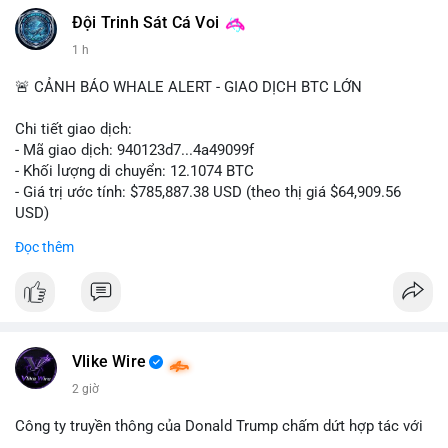
Đội Trinh Sát Cá Voi
1 h
🚨 CẢNH BÁO WHALE ALERT - GIAO DỊCH BTC LỚN
Chi tiết giao dịch:
- Mã giao dịch: 940123d7...4a49099f
- Khối lượng di chuyển: 12.1074 BTC
- Giá trị ước tính: $785,887.38 USD (theo thị giá $64,909.56
USD)
- Thời gian: 22:17:40 2026-08-07 UTC
Đọc thêm
Nhận định phân tích hành vi của Cá voi dựa trên giao dịch này:
Khối lượng 12.1 BTC tương đương gần 786 nghìn USD được di
chuyển trong một giao dịch chưa xác nhận duy nhất. Mức giá
$64,909.56 đang nằm gần vùng kháng cự tâm lý quan trọng.
Động thái này có thể là bước chuẩn bị thanh khoản để bán ra,
Vlike Wire
hoặc tái phân bổ tài sản giữa các ví nóng nhằm tối ưu phí giao
2 giờ
dịch. Việc di chuyển một phần nhỏ trong tổng nắm giữ cho
thấy cá voi đang thăm dò thanh khoản thị trường trước khi có
Công ty truyền thông của Donald Trump chấm dứt hợp tác với
hành động lớn hơn.