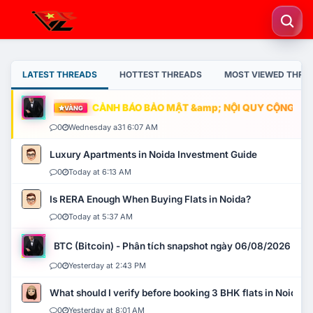
LATEST THREADS
HOTTEST THREADS
MOST VIEWED THRE
CẢNH BÁO BẢO MẬT &amp; NỘI QUY CỘNG ĐỒNG
VÀNG
0
Wednesday a31 6:07 AM
Luxury Apartments in Noida Investment Guide
0
Today at 6:13 AM
Is RERA Enough When Buying Flats in Noida?
0
Today at 5:37 AM
BTC (Bitcoin) - Phân tích snapshot ngày 06/08/2026
0
Yesterday at 2:43 PM
What should I verify before booking 3 BHK flats in Noida?
0
Yesterday at 8:01 AM