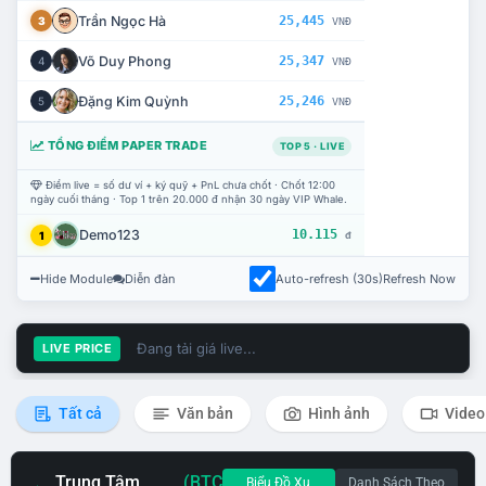
Trần Ngọc Hà
25,445
3
VNĐ
Võ Duy Phong
25,347
4
VNĐ
Đặng Kim Quỳnh
25,246
5
VNĐ
TỔNG ĐIỂM PAPER TRADE
TOP 5 · LIVE
Điểm live = số dư ví + ký quỹ + PnL chưa chốt · Chốt 12:00
ngày cuối tháng · Top 1 trên 20.000 đ nhận 30 ngày VIP Whale.
Demo123
10.115
1
đ
Hide Module
Diễn đàn
Auto-refresh (30s)
Refresh Now
Đang tải giá live...
LIVE PRICE
Tất cả
Văn bản
Hình ảnh
Video
Trung Tâm
(BTC
Biểu Đồ Xu
Danh Sách Theo