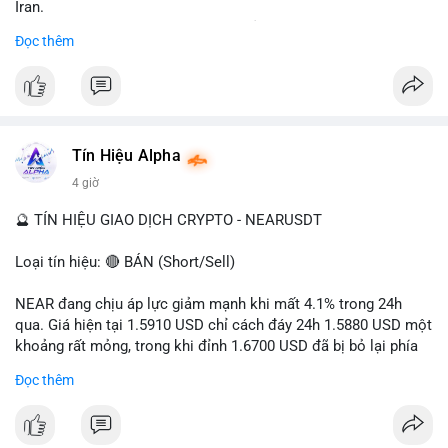
Iran.
- Các sàn bị cấm hoạt động, tài khoản bị khóa.
Đọc thêm
- Tác động: rủi ro cho thị trường crypto, tăng áp lực pháp lý.
#binancesquare
#cryptonews
#ofac
#ussanctions
#iran
$btc $eth
Tín Hiệu Alpha
#vlikevn
#titanbot
4 giờ
📰 Nguồn: Cointelegraph
🔮 TÍN HIỆU GIAO DỊCH CRYPTO - NEARUSDT
Loại tín hiệu: 🔴 BÁN (Short/Sell)
NEAR đang chịu áp lực giảm mạnh khi mất 4.1% trong 24h
qua. Giá hiện tại 1.5910 USD chỉ cách đáy 24h 1.5880 USD một
khoảng rất mỏng, trong khi đỉnh 1.6700 USD đã bị bỏ lại phía
sau. Biên độ dao động ngày đạt 4.9%, cho thấy phe bán đang
Đọc thêm
kiểm soát hoàn toàn. Khối lượng giao dịch 10.29 triệu NEAR
không đủ lớn để tạo lực đỡ, xác nhận xu hướng đi xuống đang
tiếp diễn.