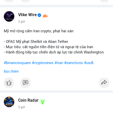
Vlike Wire
5 giờ
Mỹ mở rộng cấm Iran crypto, phạt hai sàn
- OFAC Mỹ phạt Shelbit và Aban Tether
- Mục tiêu: cắt nguồn tiền điện tử và ngoại tệ của Iran
- Hành động tiếp tục chiến dịch áp lực tài chính Washington
#binancesquare
#cryptonews
#iran
#sanctions
#usdt
Đọc thêm
$usdt
#vlikevn
#titanbot
📰 Nguồn: CoinDesk
Coin Radar
5 giờ