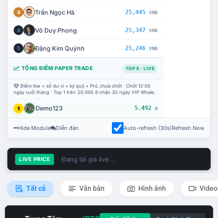
Trần Ngọc Hà
25,445
3
VNĐ
Võ Duy Phong
25,347
4
VNĐ
Đặng Kim Quỳnh
25,246
5
VNĐ
TỔNG ĐIỂM PAPER TRADE
TOP 5 · LIVE
Điểm live = số dư ví + ký quỹ + PnL chưa chốt · Chốt 12:00
ngày cuối tháng · Top 1 trên 20.000 đ nhận 30 ngày VIP Whale.
Demo123
5.492
1
đ
Hide Module
Diễn đàn
Auto-refresh (30s)
Refresh Now
Đang tải giá live...
LIVE PRICE
Tất cả
Văn bản
Hình ảnh
Video