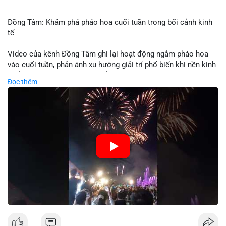
Đồng Tâm: Khám phá pháo hoa cuối tuần trong bối cảnh kinh
tế
Video của kênh Đồng Tâm ghi lại hoạt động ngắm pháo hoa
vào cuối tuần, phản ánh xu hướng giải trí phổ biến khi nền kinh
tế ổn định. Sự kiện này có thể cho thấy người tiêu dùng ưu tiên
Đọc thêm
trải nghiệm hơn là đầu tư vào tài sản vật chất. Trong bối cảnh
lãi suất ổn định và thị trường crypto ổn định, hoạt động giải trí
như vậy thường tăng trưởng khi người dân có khả năng chi
tiêu. Tuy nhiên, sự ưu tiên giải trí có thể ảnh hưởng đến tỷ lệ
tiết kiệm hoặc đầu tư vào crypto nếu người tiêu dùng chuyển
hướng ngân sách.
🎥 Xem video trực tiếp tại:
Nguồn: Đồng Tâm