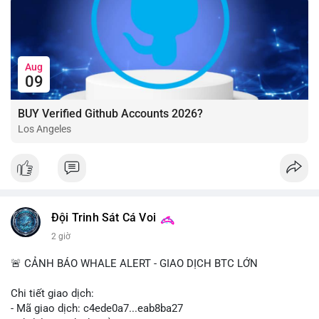
Aug
09
BUY Verified Github Accounts 2026?
Los Angeles
Đội Trinh Sát Cá Voi
2 giờ
🚨 CẢNH BÁO WHALE ALERT - GIAO DỊCH BTC LỚN
Chi tiết giao dịch:
- Mã giao dịch: c4ede0a7...eab8ba27