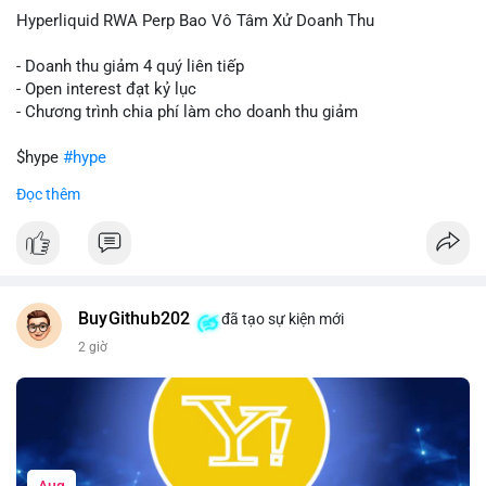
củng cố niềm tin cho xu hướng tăng.
Hyperliquid RWA Perp Bao Vô Tâm Xử Doanh Thu
Lời khuyên:
- Doanh thu giảm 4 quý liên tiếp
Nhà đầu tư nên theo dõi sát dòng tiền tiếp theo từ địa chỉ này.
- Open interest đạt kỷ lục
Nếu BTC được nạp thêm lên sàn, cần thận trọng với nhịp điều
- Chương trình chia phí làm cho doanh thu giảm
chỉnh. Ngược lại, nếu dòng tiền dịch chuyển vào ví lạnh, có thể
nắm giữ vị thế hiện tại.
$hype
#hype
Đọc thêm
#60btc
#dongtiencavoi
#khangcu65k
#vilanh
#btcgiaodichlon
#vlikevn
#titanbot
📰 Nguồn: CoinDesk
BuyGithub202
đã tạo sự kiện mới
2 giờ
Aug