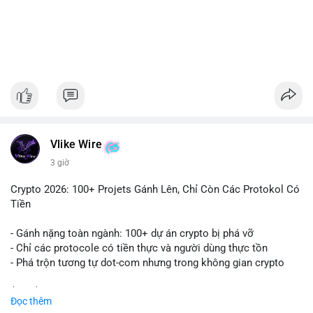
#1756513btc
#vilanh
#tichluydaihan
#giaodichlon
#mempoolbtc
Vlike Wire
3 giờ
Crypto 2026: 100+ Projets Gánh Lên, Chỉ Còn Các Protokol Có
Tiền
- Gánh nặng toàn ngành: 100+ dự án crypto bị phá vỡ
- Chỉ các protocole có tiền thực và người dùng thực tồn
- Phá trộn tương tự dot-com nhưng trong không gian crypto
$btc $eth
Đọc thêm