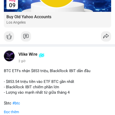
09
Buy Old Yahoo Accounts
Los Angeles
Vlike Wire
2 giờ
BTC ETFs nhận $853 triệu, BlackRock IBIT dẫn đầu
- $853.54 triệu tiền vào ETF BTC gần nhất
- BlackRock IBIT chiếm phần lớn
- Lượng vào mạnh nhất từ giữa tháng 4
$btc
#btc
Đọc thêm
#vlikevn
#titanbot