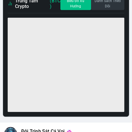
Trung Tâm
(BTC
Biểu Đồ Xu
Danh Sách Theo
Crypto
)
Hướng
Dõi
Đội Trinh Sát Cá Voi