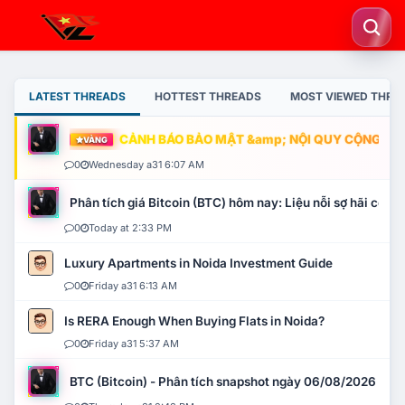
LATEST THREADS
HOTTEST THREADS
MOST VIEWED THRE
CẢNH BÁO BẢO MẬT &amp; NỘI QUY CỘNG ĐỒNG
VÀNG
0
Wednesday a31 6:07 AM
Phân tích giá Bitcoin (BTC) hôm nay: Liệu nỗi sợ hãi có mở 
0
Today at 2:33 PM
Luxury Apartments in Noida Investment Guide
0
Friday a31 6:13 AM
Is RERA Enough When Buying Flats in Noida?
0
Friday a31 5:37 AM
BTC (Bitcoin) - Phân tích snapshot ngày 06/08/2026