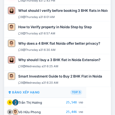
0
Thursday a31 2:43 PM
What should I verify before booking 3 BHK flats in Noida?
0
Thursday a31 8:01 AM
How to Verify property in Noida Step by Step
0
Thursday a31 6:57 AM
Why does a 4 BHK flat Noida offer better privacy?
0
Thursday a31 6:30 AM
Why should I buy a 3 BHK flat in Noida Extension?
0
Wednesday a31 6:25 AM
Smart Investment Guide to Buy 2 BHK Flat in Noida
0
Wednesday a31 6:20 AM
BẢNG XẾP HẠNG
TOP 5
Trần Thị Hương
25,548
1
VNĐ
Võ Hữu Phong
25,446
2
VNĐ