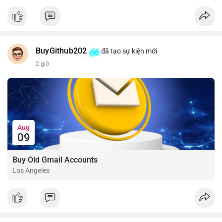
📰 Nguồn: CoinDesk
BuyGithub202
đã tạo sự kiện mới
2 giờ
Aug
09
Buy Old Gmail Accounts
Los Angeles