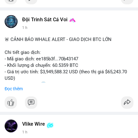
Đội Trinh Sát Cá Voi
1 h
🚨 CẢNH BÁO WHALE ALERT - GIAO DỊCH BTC LỚN
Chi tiết giao dịch:
- Mã giao dịch: ee185b3f...70b43147
- Khối lượng di chuyển: 60.5359 BTC
- Giá trị ước tính: $3,949,588.32 USD (theo thị giá $65,243.70
USD)
- Thời gian: 15:20
1 2026-08-09 UTC
Đọc thêm
Nhận định phân tích:
Khối lượng 60.5 BTC trị giá gần 4 triệu USD được di chuyển
trong phiên giao dịch châu Á. Mức giá $65,243 đang nằm gần
vùng kháng cự ngắn hạn, động thái này có thể là bước chuẩn bị
Vlike Wire
thanh khoản trước khi đẩy giá. Nếu số BTC này được gửi lên
sàn tập trung, áp lực bán tiềm năng sẽ gia tăng. Ngược lại, nếu
1 h
chuyển vào ví lạnh, đây là tín hiệu tích lũy dài hạn của cá mập,