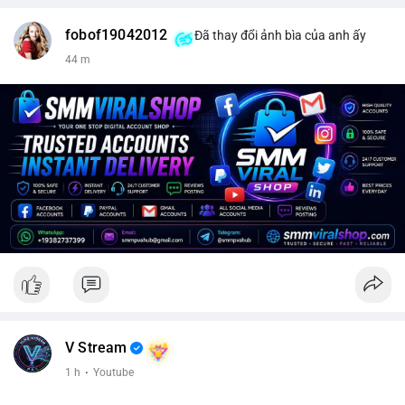
fobof19042012
Đã thay đổi ảnh bìa của anh ấy
44 m
V Stream
1 h
·
Youtube