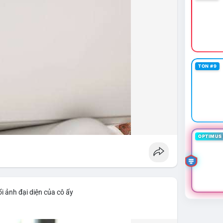
TON #9
OPTIMUS 
i ảnh đại diện của cô ấy