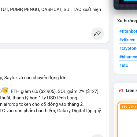
UT, PUMP, PENGU, CASHCAT, SUI, TAO xuất hiện
. Chủ đề "tăng giá nhanh" và "bài toán mới" là chủ
Xu hướn
ng hấp dẫn.
#titanbo
 Bàn tán về "long SAGA", "short SPCX", và "đã
#vlikevn
ance Square). Tin tức về BIP-110 Bitcoin và SKR
ề airdrop MMT và tích hợp BNB Smart Chain.
#crypto
#binanc
ị trường phân cực. Sợ hãi do chỉ số thấp nhưng
#btc
TC ETF, SKR) tạo áp lực lên giá. Rủi ro từ các đề
xu hướng "long" hoặc "short" theo chiến lược cá
p, Saylor và các chuyển động lớn
Liên k
0
, ETH giảm 6% ($2.905), SOL giảm 2% ($127).
thuật, thanh lý hơn 1 tỷ USD lệnh Long.
ến airdrop token cho cổ đông vào tháng 2.
BTC VIP #
BTC vào sản phẩm bảo hiểm; Galaxy Digital lập quỹ
pháp lý tại Davos; Bồ Đào Nha chặn Polymarket.
#sol
#xrp