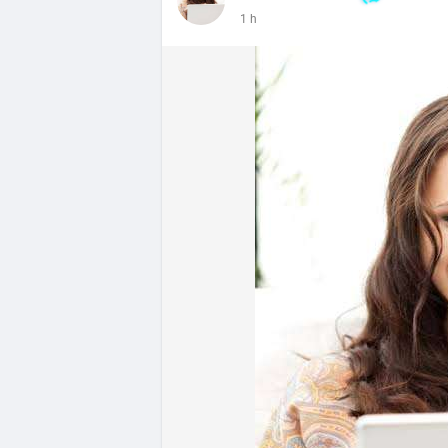
- DeFi & Công nghệ: Tổng TVL DeFi đạt 1
1 h
Ethereum dẫn đầu với 41,85 tỷ USD nhưng
vốn hóa Stablecoin đạt 306,95 tỷ USD, ch
BTCPay Foundation xác nhận các node Ligh
ngăn rủi ro.
- Quy định & Pháp lý: Brazil công bố quy
24h đối với các giao dịch crypto trên 1
hoặc ví tự quản. Fork BIP-110 của Bitcoi
hashpower, khoảng cách giữa các block k
Lời khuyên từ chuyên gia: Thị trường đan
ưu thế. Nhà đầu tư nên tránh FOMO, tập tr
từ dòng vốn ETF (tuần tốt nhất kể từ thán
Xem chi tiết các bài viết đầy đủ tại dòng 
#whalealertbtc
#feargreedindex
#bip110