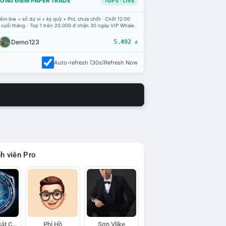
ỔNG ĐIỂM PAPER TRADE
TOP 5 · LIVE
ểm live = số dư ví + ký quỹ + PnL chưa chốt · Chốt 12:00
 cuối tháng · Top 1 trên 20.000 đ nhận 30 ngày VIP Whale.
Demo123
5.492
đ
Auto-refresh (30s)
Refresh Now
h viên Pro
Đội Trinh Sát Cá Voi
Phí Hồ
Sơn Vlike