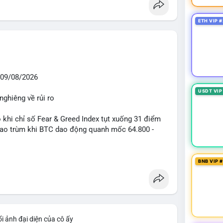
ETH VIP #
09/08/2026
USDT VIP
nghiêng về rủi ro
o khi chỉ số Fear & Greed Index tụt xuống 31 điểm
 bao trùm khi BTC dao động quanh mốc 64.800 -
diễn ra mạnh mẽ với 7 giao dịch BTC lớn được ghi
BNB VIP 
 triệu USD. Đáng chú ý nhất là lệnh chuyển 90,94
triệu USD), cho thấy các tổ chức lớn đang tái cơ
TC chỉ ở mức 0,0043% với tổng thanh lý 24h đạt 6,16
iểm soát tốt.
i ảnh đại diện của cô ấy