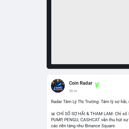
Coin Radar
36 m
Radar Tâm Lý Thị Trường: Tâm lý sợ hãi
📊 CHỈ SỐ SỢ HÃI & THAM LAM: Chỉ số F
PUMP, PENGU, CASHCAT vẫn thu hút sự qu
các nền tảng như Binance Square.