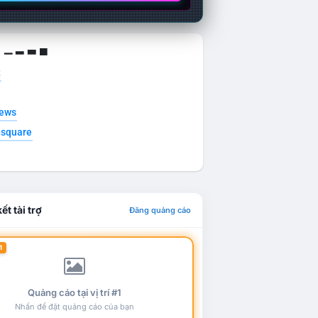
g ▁ ▂ ▃ ▄
t
news
esquare
ết tài trợ
Đăng quảng cáo
1
Quảng cáo tại vị trí #1
Nhấn để đặt quảng cáo của bạn