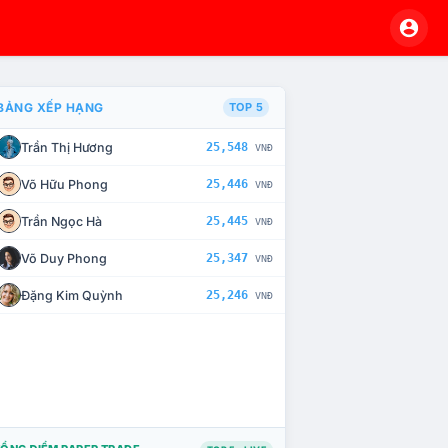
BẢNG XẾP HẠNG
TOP 5
Trần Thị Hương
25,548
VNĐ
À CHẾ TÀI XỬ LÝ VI PHẠM
Võ Hữu Phong
25,446
VNĐ
Trần Ngọc Hà
25,445
VNĐ
Võ Duy Phong
25,347
VNĐ
Đặng Kim Quỳnh
25,246
VNĐ