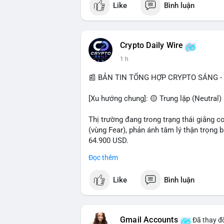
Like
Bình luận
$btc $eth $sol $xrp
#vlikevn
#titanbot
Crypto Daily Wire
1 h
📰 Nguồn: Decrypt
📰 BẢN TIN TỔNG HỢP CRYPTO SÁNG - 
[Xu hướng chung]: 🟡 Trung lập (Neutral) 
Thị trường đang trong trạng thái giằng c
(vùng Fear), phản ánh tâm lý thận trọng
64.900 USD.
Đọc thêm
- Thị trường & Giá cả: Hoạt động cá voi 
nhận trong 24h qua, tổng trị giá hơn 23,6
Like
Bình luận
BTC (5,89 triệu USD) và 89,97 BTC (5,82 
cấu danh mục. Tuy nhiên, funding rate B
triệu USD, cho thấy đòn bẩy đang được k
Gmail Accounts
Đã thay đổ