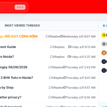
Ctrl K
MOST VIEWED THREADS
1
; NỘI QUY CỘNG ĐỒNG VLIKE.VN: HỆ THỐNG GIÁM SÁT TỰ ĐỘNG V
0
Replies
Wednesday a31 6:07 AM
2
ment Guide
0
Replies
Friday a31 6:13 AM
3
in Noida?
0
Replies
Friday a31 5:37 AM
4
t ngày 06/08/2026
0
Replies
Thursday a31 2:43 PM
5
 3 BHK flats in Noida?
0
Replies
Thursday a31 8:01 AM
p by Step
0
Replies
Thursday a31 6:57 AM
etter privacy?
0
Replies
Thursday a31 6:30 AM