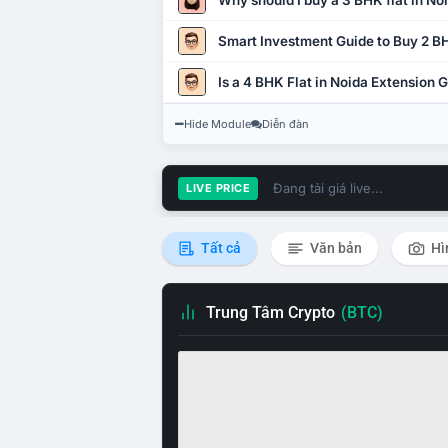
Why should I buy a 3 BHK flat in No
Smart Investment Guide to Buy 2 BH
Is a 4 BHK Flat in Noida Extension
Hide Module
Diễn đàn
Đang tải giá live...
LIVE PRICE
Tất cả
Văn bản
Hì
Trung Tâm Crypto
(BTC)