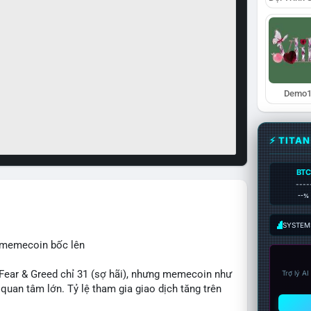
Demo1
⚡ TITA
BTC
----
--%
SYSTEM:
, memecoin bốc lên
ear & Greed chỉ 31 (sợ hãi), nhưng memecoin như
Trợ lý A
an tâm lớn. Tỷ lệ tham gia giao dịch tăng trên