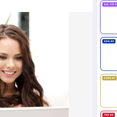
43,06 tỷ USD, gần như đứng yên (tăng 0,14%).
SOL VIP #
 tốc độ tăng trưởng chậm lại. Trong khi đó, tổng
o thấy nhà đầu tư đang giữ tiền mặt chờ đợi.
tning bị rút tiền và đã chặn truy cập từ xa để
 định mới có hiệu lực từ 1/1/2027, yêu cầu tạm dừng
0.000 USD chuyển sang nhà cung cấp nước ngoài
ADA #6
n khai thác thành công 2 block rồi dừng do thiếu
éo dài nhiều giờ.
g trong giai đoạn tích lũy với tâm lý sợ hãi chiếm
ung quản trị rủi ro và chờ đợi tín hiệu rõ ràng hơn
g 4 với 1 tỷ USD) trước khi gia tăng vị thế.
DOGE #7
thời gian của Vlike.vn!
fork
#brazilcryptoregulation
#defitvl
TRX #8