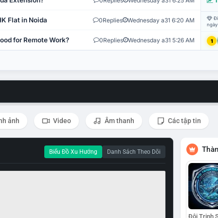
ida Extension?
0
Replies
Wednesday a31 6:25 AM
T
Đi
K Flat in Noida
0
Replies
Wednesday a31 6:20 AM
ngày
 Good for Remote Work?
0
Replies
Wednesday a31 5:26 AM
1
nh ảnh
Video
Âm thanh
Các tập tin
Thàn
Biểu Đồ Xu Hướng
Danh Sách Theo Dõi