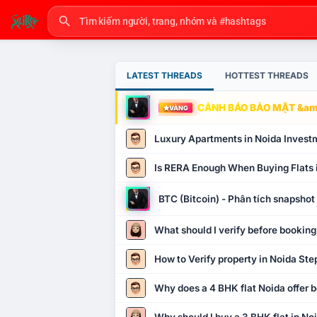
LATEST THREADS
HOTTEST THREADS
CẢNH BÁO BẢO MẬT &amp
VÀNG
Luxury Apartments in Noida Invest
Is RERA Enough When Buying Flats 
BTC (Bitcoin) - Phân tích snapsho
What should I verify before booking
How to Verify property in Noida Ste
Why does a 4 BHK flat Noida offer b