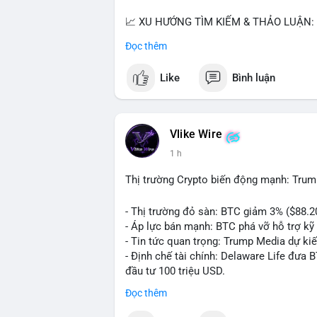
📈 XU HƯỚNG TÌM KIẾM & THẢO LUẬN: T
nhiều trong tìm kiếm Việt Nam và quốc tế
Đọc thêm
đề hấp dẫn. Bàn tán về SPCX và SAGA cũ
Like
Bình luận
💬 DÒNG CHẢY TIN TỨC & TRUYỀN THÔNG:
ngồi ăn ở khách sạn 5*" (từ bài đăng Bin
token Solana tăng 250% FDV. Cập nhật v
Vlike Wire
💡 NHẬN ĐỊNH & KHUYẾN NGHỊ: Tâm lý th
1 h
xu hướng memecoin và tin tức tích cực (B
cày SPCX và SAGA vẫn cao. Cần theo dõi 
Thị trường Crypto biến động mạnh: Trum
nhân.
- Thị trường đỏ sàn: BTC giảm 3% ($88.2
📊 Nguồn: Radar Tâm Lý Thị Trường
- Áp lực bán mạnh: BTC phá vỡ hỗ trợ kỹ 
- Tin tức quan trọng: Trump Media dự ki
- Định chế tài chính: Delaware Life đưa 
đầu tư 100 triệu USD.
- Pháp lý: CEO Coinbase thúc đẩy khung 
Đọc thêm
#binancesquare
#cryptonews
#btc
#eth