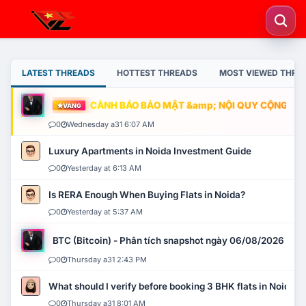
LATEST THREADS
HOTTEST THREADS
MOST VIEWED THRE
CẢNH BÁO BẢO MẬT &amp; NỘI QUY CỘNG ĐỒNG
VÀNG
0
Wednesday a31 6:07 AM
Luxury Apartments in Noida Investment Guide
0
Yesterday at 6:13 AM
Is RERA Enough When Buying Flats in Noida?
0
Yesterday at 5:37 AM
BTC (Bitcoin) - Phân tích snapshot ngày 06/08/2026
0
Thursday a31 2:43 PM
What should I verify before booking 3 BHK flats in Noida?
0
Thursday a31 8:01 AM