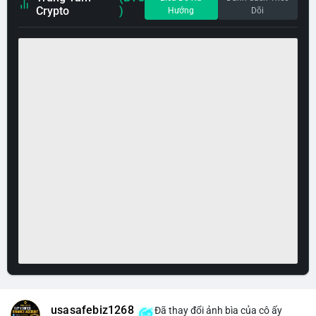
Crypto
)
Hướng
Dõi
usasafebiz1268
Đã thay đổi ảnh bìa của cô ấy