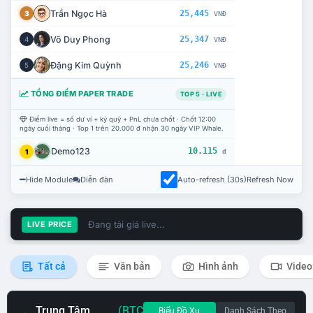
Trần Ngọc Hà
25,445
3
VNĐ
Võ Duy Phong
25,347
4
VNĐ
Đặng Kim Quỳnh
25,246
5
VNĐ
TỔNG ĐIỂM PAPER TRADE
TOP 5 · LIVE
Điểm live = số dư ví + ký quỹ + PnL chưa chốt · Chốt 12:00
ngày cuối tháng · Top 1 trên 20.000 đ nhận 30 ngày VIP Whale.
Demo123
10.115
1
đ
Hide Module
Diễn đàn
Auto-refresh (30s)
Refresh Now
Đang tải giá live...
LIVE PRICE
Tất cả
Văn bản
Hình ảnh
Video
Trung Tâm
(BTC
Biểu Đồ Xu
Danh Sách Theo