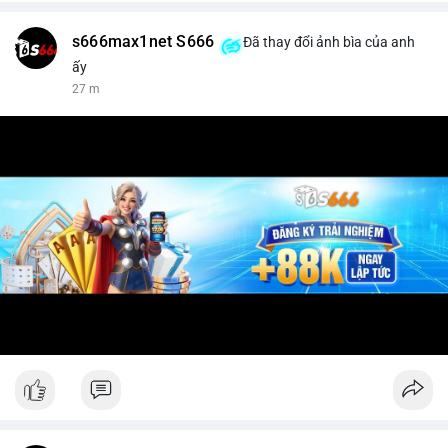
s666max1net S666
Đã thay đổi ảnh bìa của anh
ấy
27 m