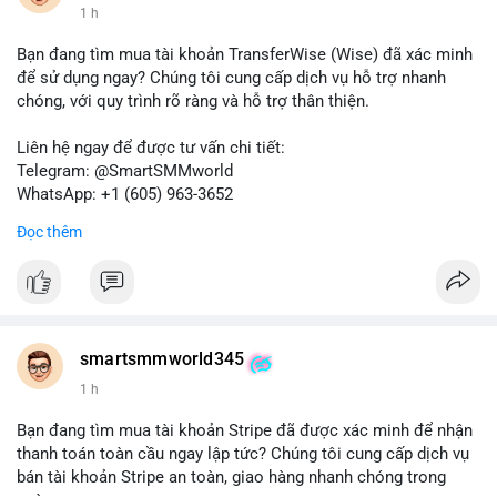
1 h
Bạn đang tìm mua tài khoản TransferWise (Wise) đã xác minh
để sử dụng ngay? Chúng tôi cung cấp dịch vụ hỗ trợ nhanh
chóng, với quy trình rõ ràng và hỗ trợ thân thiện.
Liên hệ ngay để được tư vấn chi tiết:
Telegram: @SmartSMMworld
WhatsApp: +1 (605) 963-3652
Đọc thêm
Lưu ý: Việc mua bán tài khoản có thể vi phạm điều khoản dịch
vụ của Wise. Hãy cân nhắc kỹ trước khi quyết định.
#wise
#transferwise
#taikhoanxacminh
#dichvutaichinh
smartsmmworld345
1 h
Bạn đang tìm mua tài khoản Stripe đã được xác minh để nhận
thanh toán toàn cầu ngay lập tức? Chúng tôi cung cấp dịch vụ
bán tài khoản Stripe an toàn, giao hàng nhanh chóng trong