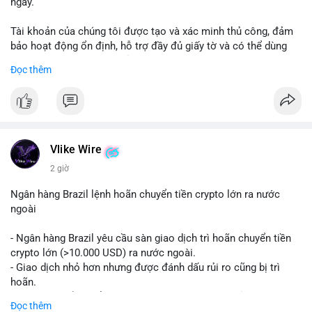
ngày.
Tài khoản của chúng tôi được tạo và xác minh thủ công, đảm
bảo hoạt động ổn định, hỗ trợ đầy đủ giấy tờ và có thể dùng
ngay cho doanh nghiệp của bạn.
Đọc thêm
Liên hệ ngay để được tư vấn và hỗ trợ nhanh nhất:
Telegram: @SmartSMMworld
WhatsApp: +1 (605) 963-3652
#buyverifiedstripeaccounts
#stripeaccounts
#paymentgateway
Vlike Wire
2 giờ
Ngân hàng Brazil lệnh hoãn chuyển tiền crypto lớn ra nước
ngoài
- Ngân hàng Brazil yêu cầu sàn giao dịch trì hoãn chuyển tiền
crypto lớn (>10.000 USD) ra nước ngoài.
- Giao dịch nhỏ hơn nhưng được đánh dấu rủi ro cũng bị trì
hoãn.
- Quy định nhằm kiểm soát dòng tiền, ngăn chặn rửa tiền.
Đọc thêm