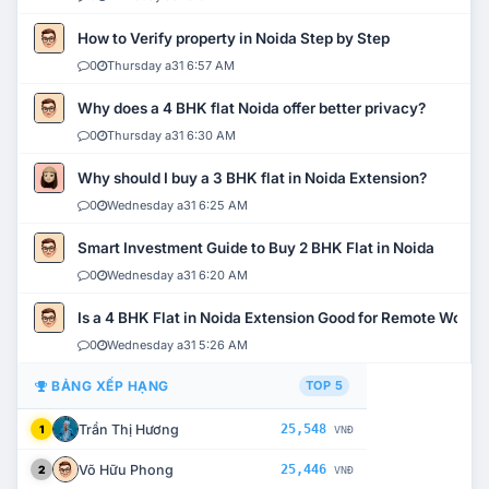
How to Verify property in Noida Step by Step
0
Thursday a31 6:57 AM
Why does a 4 BHK flat Noida offer better privacy?
0
Thursday a31 6:30 AM
Why should I buy a 3 BHK flat in Noida Extension?
0
Wednesday a31 6:25 AM
Smart Investment Guide to Buy 2 BHK Flat in Noida
0
Wednesday a31 6:20 AM
Is a 4 BHK Flat in Noida Extension Good for Remote Work?
0
Wednesday a31 5:26 AM
BẢNG XẾP HẠNG
TOP 5
Trần Thị Hương
25,548
1
VNĐ
Võ Hữu Phong
25,446
2
VNĐ