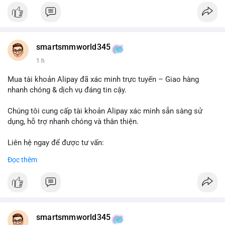
#buywalmartselleraccounts
#walmartseller
#ecommercesolutions
smartsmmworld345
1 h
Mua tài khoản Alipay đã xác minh trực tuyến – Giao hàng
nhanh chóng & dịch vụ đáng tin cậy.
Chúng tôi cung cấp tài khoản Alipay xác minh sẵn sàng sử
dụng, hỗ trợ nhanh chóng và thân thiện.
Liên hệ ngay để được tư vấn:
Telegram: @SmartSMMworld
Đọc thêm
WhatsApp: +1 (605) 963-3652
#buyverifiedalipayaccounts
smartsmmworld345