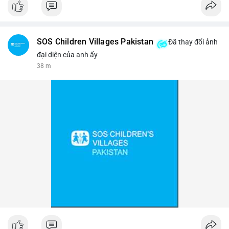
#binancesquare
#cryptonews
#btc
$btc
SOS Children Villages Pakistan
Đã thay đổi ảnh
#vlikevn
#titanbot
đại diện của anh ấy
38 m
📰 Nguồn: Cointelegraph