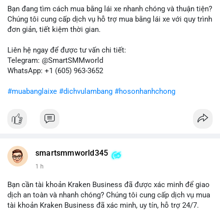
bán ngắn hạn có thể xuất hiện, gây biến động giá. Ngược lại,
Bạn đang tìm cách mua bằng lái xe nhanh chóng và thuận tiện?
nếu chuyển sang ví lạnh, tín hiệu này cho thấy niềm tin nắm giữ
Chúng tôi cung cấp dịch vụ hỗ trợ mua bằng lái xe với quy trình
của nhà đầu tư lớn vẫn còn vững chắc.
đơn giản, tiết kiệm thời gian.
Lời khuyên cho nhà đầu tư nhỏ lẻ: Theo dõi sát các giao dịch
Liên hệ ngay để được tư vấn chi tiết:
tiếp theo từ địa chỉ này để xác định điểm đến của dòng tiền.
Telegram: @SmartSMMworld
Tránh hành động theo cảm xúc; hãy dựa trên dữ liệu xác nhận
WhatsApp: +1 (605) 963-3652
và quản lý rủi ro chặt chẽ trong bối cảnh biến động có thể gia
tăng.
#muabanglaixe
#dichvulambang
#hosonhanhchong
#87917btc
#572kusd
#vilanh
#tichluydaihan
#btcmempool
smartsmmworld345
1 h
Bạn cần tài khoản Kraken Business đã được xác minh để giao
dịch an toàn và nhanh chóng? Chúng tôi cung cấp dịch vụ mua
tài khoản Kraken Business đã xác minh, uy tín, hỗ trợ 24/7.