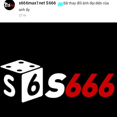
s666max1net S666
Đã thay đổi ảnh đại diện của
anh ấy
27 m