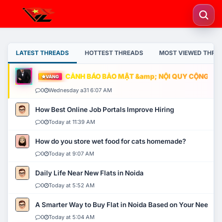
LATEST THREADS
HOTTEST THREADS
MOST VIEWED THRE
CẢNH BÁO BẢO MẬT &amp; NỘI QUY CỘNG ĐỒNG
VÀNG
0
Wednesday a31 6:07 AM
How Best Online Job Portals Improve Hiring
0
Today at 11:39 AM
How do you store wet food for cats homemade?
0
Today at 9:07 AM
Daily Life Near New Flats in Noida
0
Today at 5:52 AM
A Smarter Way to Buy Flat in Noida Based on Your Needs
0
Today at 5:04 AM