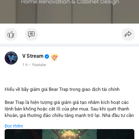
V Stream
1 h
·
Youtube
Hiểu về bẫy giảm giá Bear Trap trong giao dịch tài chính
Bear Trap là hiện tượng giá giảm giả tạo nhằm kích hoạt các
lệnh bán khống hoặc cắt lỗ của phe mua. Sau khi quét thanh
khoản, giá thường đảo chiều tăng mạnh trở lại. Nhà đầu tư cần
nhận diện mô hình này để tránh bị thao túng tâm lý và tối ưu
Đọc thêm
hóa điểm vào lệnh.