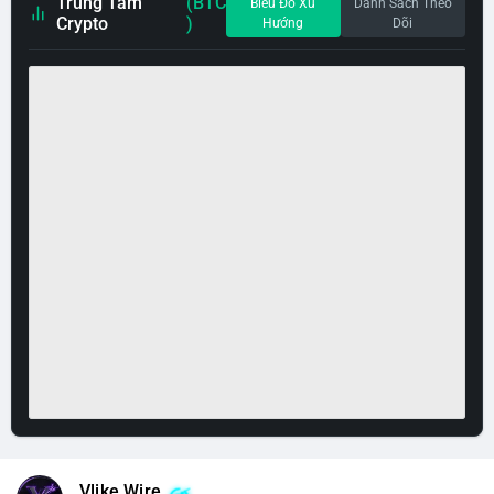
Trung Tâm
(BTC
Biểu Đồ Xu
Danh Sách Theo
Crypto
)
Hướng
Dõi
Vlike Wire