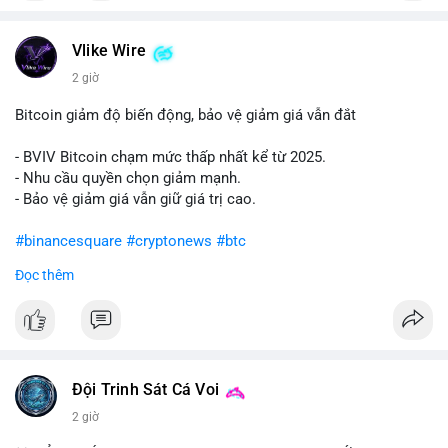
#vlikevn
#titanbot
Vlike Wire
📰 Nguồn: Cointelegraph
2 giờ
Bitcoin giảm độ biến động, bảo vệ giảm giá vẫn đắt
- BVIV Bitcoin chạm mức thấp nhất kể từ 2025.
- Nhu cầu quyền chọn giảm mạnh.
- Bảo vệ giảm giá vẫn giữ giá trị cao.
#binancesquare
#cryptonews
#btc
Đọc thêm
$btc
#vlikevn
#titanbot
📰 Nguồn: CoinDesk
Đội Trinh Sát Cá Voi
2 giờ