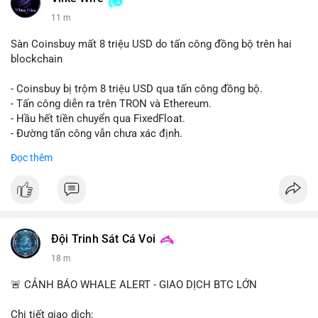
11 m
Sàn Coinsbuy mất 8 triệu USD do tấn công đồng bộ trên hai
blockchain
- Coinsbuy bị trộm 8 triệu USD qua tấn công đồng bộ.
- Tấn công diễn ra trên TRON và Ethereum.
- Hầu hết tiền chuyển qua FixedFloat.
- Đường tấn công vẫn chưa xác định.
Đọc thêm
#binancesquare
#cryptonews
#coinsbuy
#trx
#eth
$trx $eth
#vlikevn
#titanbot
Đội Trinh Sát Cá Voi
📰 Nguồn: CoinDesk
19 m
🚨 CẢNH BÁO WHALE ALERT - GIAO DỊCH BTC LỚN
Chi tiết giao dịch: