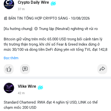
các quỹ phòng hộ sang vị thế Long là tín hiệu tích cực ngầm,
📰 Nguồn: CoinDesk
Crypto Daily Wire
nhưng biến động ngắn hạn vẫn cao.
38 m
• Khuyến nghị: Cẩn trọng với các lệnh Long/Short khi Bitcoin
chưa thoát khỏi vùng giá hiện tại. Theo dõi sát các tin tức về
📰 BẢN TIN TỔNG HỢP CRYPTO SÁNG - 10/08/2026
lạm phát (CPI) và động thái của các quỹ lớn.
[Xu hướng chung]: 🟡 Trung lập (Neutral) nghiêng về rủi ro
📊 Nguồn: Radar Tâm Lý Thị Trường
Bitcoin giữ vững trên mốc 65.000 USD trong bối cảnh tâm lý
thị trường thận trọng, khi chỉ số Fear & Greed Index dừng ở
mức 30/100 và dòng tiền DeFi đứng yên với tổng TVL đạt 142,8
tỷ USD.
Đọc thêm
- Thị trường & Giá cả: BTC giao dịch quanh vùng 65.200 USD,
tăng gần 3% khi Iran-Oman hứa mở lại eo Hormuz, giảm lo ngại
địa chính trị. Hoạt động cá voi diễn ra sôi động với lệnh
chuyển 458 BTC trị giá gần 30 triệu USD cùng nhiều giao dịch
lớn khác. Đáng chú ý, thanh lý Short chiếm tới 81,7% tổng 35,7
Vlike Wire
triệu USD thanh lý trong 24h, cho thấy phe bán đang yếu thế.
42 m
- DeFi & Công nghệ: Standard Chartered dự báo thị trường RWA
Standard Chartered: RWA đạt 4 nghìn tỷ USD, LINK có thể
sẽ bùng nổ lên 4 nghìn tỷ USD, kéo theo giá trị token LINK có
chạm mốc 200 USD