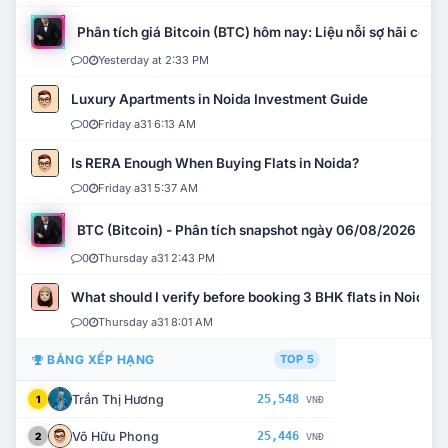
Phân tích giá Bitcoin (BTC) hôm nay: Liệu nỗi sợ hãi có mở 
0
Yesterday at 2:33 PM
Luxury Apartments in Noida Investment Guide
0
Friday a31 6:13 AM
Is RERA Enough When Buying Flats in Noida?
0
Friday a31 5:37 AM
BTC (Bitcoin) - Phân tích snapshot ngày 06/08/2026
0
Thursday a31 2:43 PM
What should I verify before booking 3 BHK flats in Noida?
0
Thursday a31 8:01 AM
BẢNG XẾP HẠNG
TOP 5
Trần Thị Hương
25,548
1
VNĐ
Võ Hữu Phong
25,446
2
VNĐ