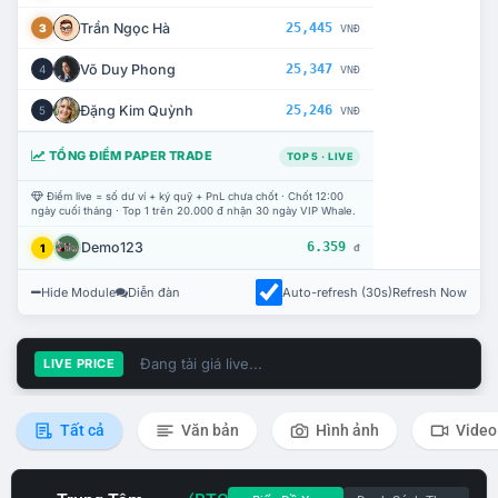
Trần Ngọc Hà
25,445
3
VNĐ
Võ Duy Phong
25,347
4
VNĐ
Đặng Kim Quỳnh
25,246
5
VNĐ
TỔNG ĐIỂM PAPER TRADE
TOP 5 · LIVE
Điểm live = số dư ví + ký quỹ + PnL chưa chốt · Chốt 12:00
ngày cuối tháng · Top 1 trên 20.000 đ nhận 30 ngày VIP Whale.
Demo123
6.359
1
đ
Hide Module
Diễn đàn
Auto-refresh (30s)
Refresh Now
Đang tải giá live...
LIVE PRICE
Tất cả
Văn bản
Hình ảnh
Video