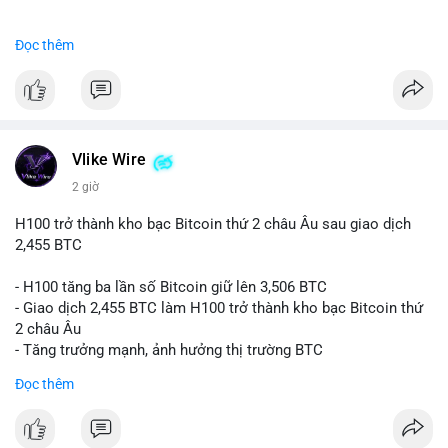
#binancesquare
#cryptonews
#btc
Đọc thêm
$btc
#vlikevn
#titanbot
📰 Nguồn: CoinDesk
Vlike Wire
2 giờ
H100 trở thành kho bạc Bitcoin thứ 2 châu Âu sau giao dịch
2,455 BTC
- H100 tăng ba lần số Bitcoin giữ lên 3,506 BTC
- Giao dịch 2,455 BTC làm H100 trở thành kho bạc Bitcoin thứ
2 châu Âu
- Tăng trưởng mạnh, ảnh hưởng thị trường BTC
Đọc thêm
#binancesquare
#cryptonews
#btc
$btc