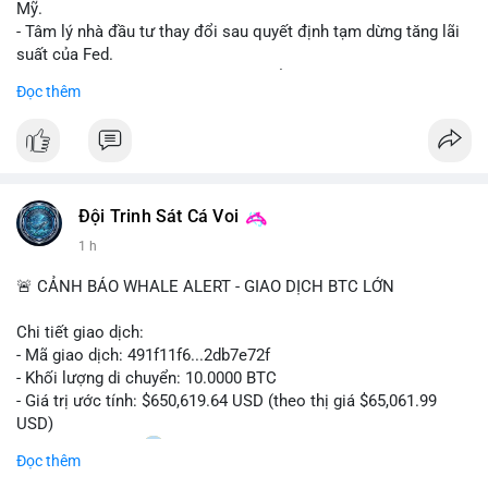
Mỹ.
- Tâm lý nhà đầu tư thay đổi sau quyết định tạm dừng tăng lãi
suất của Fed.
- Cần theo dõi sát sao dữ liệu CPI để dự đoán biến động tiếp
Đọc thêm
theo.
#bitcoin
#btc
#cryptonews
#binancesquare
#cpi
$btc
Đội Trinh Sát Cá Voi
#vlikevn
#titanbot
1 h
📰 Nguồn: Cointelegraph
🚨 CẢNH BÁO WHALE ALERT - GIAO DỊCH BTC LỚN
Chi tiết giao dịch:
- Mã giao dịch: 491f11f6...2db7e72f
- Khối lượng di chuyển: 10.0000 BTC
- Giá trị ước tính: $650,619.64 USD (theo thị giá $65,061.99
USD)
- Thời gian: 11:20
2 2026-08-10 UTC
Đọc thêm