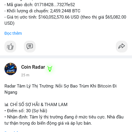
- Mã giao dịch: 01718428...7327fe52
- Khối lượng di chuyển: 2,459.2448 BTC
- Giá trị ước tính: $160,052,570.66 USD (theo thị giá $65,082.00
USD)
- Thời gian: 12:19:48 2026-08-10 UTC
Đọc thêm
Nhận định phân tích:
Khối lượng 2,459 BTC tương đương hơn 160 triệu USD được
chuyển trong một giao dịch duy nhất cho thấy dấu hiệu hoạt
động của tổ chức lớn hoặc quỹ đầu tư. Với mức giá hiện tại,
việc di chuyển số lượng lớn này có thể phục vụ mục đích tái
Coin Radar
phân bổ danh mục sang ví lạnh để nắm giữ dài hạn, hoặc
25 m
chuẩn bị nạp lên sàn giao dịch nhằm hiện thực hóa lợi nhuận.
Động thái này có thể tạo áp lực tâm lý ngắn hạn lên thị trường
Radar Tâm Lý Thị Trường: Nỗi Sợ Bao Trùm Khi Bitcoin Đi
khi nhà đầu tư nhỏ lẻ lo ngại về khả năng bán tháo. Tuy nhiên,
Ngang
nếu dòng tiền chảy vào ví lạnh, đây lại là tín hiệu tích cực cho
xu hướng trung hạn.
📊 CHỈ SỐ SỢ HÃI & THAM LAM
• Điểm số: 30 (Sợ hãi)
Lời khuyên cho nhà đầu tư nhỏ lẻ:
• Nhận định: Tâm lý thị trường đang ở mức tiêu cực. Nhà đầu
Hãy theo dõi sát các giao dịch tiếp theo từ địa chỉ ví nguồn để
tư thận trọng do biến động giá và áp lực bán.
xác định rõ hướng đi của dòng tiền. Tránh hành động theo cảm