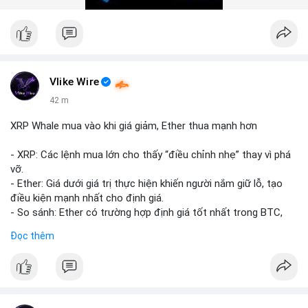
#10btc
#giaodichlon
#vilanh
#tichluydaihan
#mempoolbtc
Vlike Wire
42 m
XRP Whale mua vào khi giá giảm, Ether thua mạnh hơn
- XRP: Các lệnh mua lớn cho thấy “điều chỉnh nhẹ” thay vì phá
vỡ.
- Ether: Giá dưới giá trị thực hiện khiến người nắm giữ lỗ, tạo
điều kiện mạnh nhất cho định giá.
- So sánh: Ether có trường hợp định giá tốt nhất trong BTC,
ETH, XRP.
Đọc thêm
#binancesquare
#cryptonews
#xrp
#eth
#btc
$xrp $eth $btc