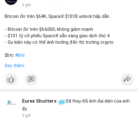
2 giờ
Bitcoin ổn trên $64K, SpaceX $101B unlock hấp dẫn
- Bitcoin ổn trên $64,000, không giảm mạnh
- $101 tỷ cổ phiếu SpaceX sẵn sàng giao dịch thứ 4
- Sự kiện này có thể ảnh hưởng đến thị trường crypto
$btc
#btc
Đọc thêm
#vlikevn
#titanbot
📰 Nguồn: CoinDesk
Eurex Shutters
Đã thay đổi ảnh đại diện của anh
ấy
2 giờ