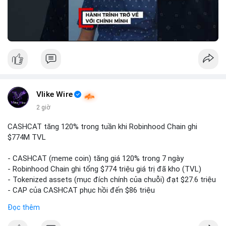
🎥 Xem video trực tiếp tại:
Nguồn: Đồng Tâm
Vlike Wire
2 giờ
CASHCAT tăng 120% trong tuần khi Robinhood Chain ghi
$774M TVL
- CASHCAT (meme coin) tăng giá 120% trong 7 ngày
- Robinhood Chain ghi tổng $774 triệu giá trị đã kho (TVL)
- Tokenized assets (mục đích chính của chuỗi) đạt $27.6 triệu
- CAP của CASHCAT phục hồi đến $86 triệu
Đọc thêm
#binancesquare
#cryptonews
#cashcat
#btc
#eth
#web3