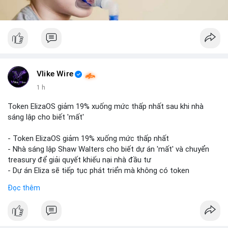
Vlike Wire
1 h
Token ElizaOS giảm 19% xuống mức thấp nhất sau khi nhà
sáng lập cho biết 'mất'
- Token ElizaOS giảm 19% xuống mức thấp nhất
- Nhà sáng lập Shaw Walters cho biết dự án 'mất' và chuyển
treasury để giải quyết khiếu nại nhà đầu tư
- Dự án Eliza sẽ tiếp tục phát triển mà không có token
cryptocurrency liên quan
Đọc thêm
#binancesquare
#cryptonews
#elizaos
#blockchain
$elizaos