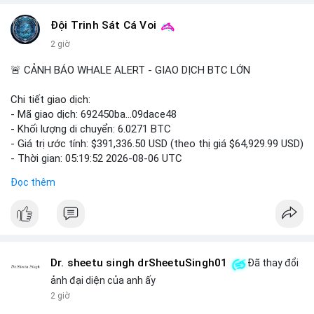
#vlikevn
#titanbot
Đội Trinh Sát Cá Voi
2 giờ
📰 Nguồn: Cointelegraph
🚨 CẢNH BÁO WHALE ALERT - GIAO DỊCH BTC LỚN
Chi tiết giao dịch:
- Mã giao dịch: 692450ba...09dace48
- Khối lượng di chuyển: 6.0271 BTC
- Giá trị ước tính: $391,336.50 USD (theo thị giá $64,929.99 USD)
- Thời gian: 05:19:52 2026-08-06 UTC
Đọc thêm
Nhận định phân tích hành vi của Cá voi dựa trên giao dịch này:
Khối lượng 6.0271 BTC tương đương gần 400 nghìn USD, mức
trung bình cao cho một giao dịch mua bán cá nhân. Việc di
chuyển một cụm BTC lớn trong thời điểm thị trường chưa bứt
phá cho thấy khả năng cá voi đang tái phân bổ tài sản, có thể
là bước đệm chuyển lên sàn giao dịch tập trung để thanh
Dr. sheetu singh drSheetuSingh01
Đã thay đổi
khoản hóa, hoặc gom vào ví lạnh phục vụ tích lũy dài hạn. Hành
ảnh đại diện của anh ấy
vi này tạo tâm lý thận trọng cho nhà đầu tư nhỏ lẻ, khi dòng
2 giờ
tiền lớn dịch chuyển thường báo hiệu biến động giá ngắn hạn.