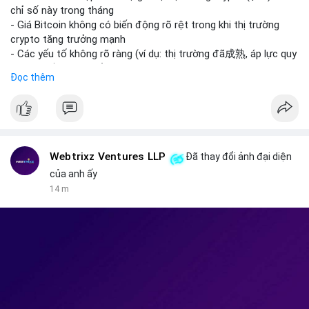
giao dịch crypto; Trung Quốc thắt chặt kiểm soát xuất khẩu
chỉ số này trong tháng
drone đáp trả Mỹ; Tổng thống Trump thảo luận về tác động
- Giá Bitcoin không có biến động rõ rệt trong khi thị trường
kinh tế của AI.
crypto tăng trưởng mạnh
• Binance Square: Cộng đồng đang tranh luận sôi nổi về các
- Các yếu tố không rõ ràng (ví dụ: thị trường đã成熟, áp lực quy
lệnh Short/Long, các chiến lược bám theo kế hoạch (Plan
định) khiến Bitcoin ổn định hơn
Đọc thêm
Break) và các cơ hội từ token mới như $RIVER.
• Binance Announcements: Binance chuẩn bị thêm 10 bStocks
#binancesquare
#cryptonews
#btc
Tokenized Securities làm tài sản thế chấp và tổ chức cuộc thi
giao dịch Squid (QUID).
$btc
• Tin tức nổi bật: XRP Whales đang gom hàng khi giá giảm,
trong khi Ether cho thấy dấu hiệu bán tháo mạnh hơn;
#vlikevn
#titanbot
Webtrixz Ventures LLP
Đã thay đổi ảnh đại diện
CASHCAT tăng trưởng đột biến 120% nhờ Robinhood Chain.
của anh ấy
📰 Nguồn: CoinDesk
14 m
💡 NHẬN ĐỊNH & KHUYẾN NGHỊ
• Thị trường đang ở vùng tâm lý cực kỳ nhạy cảm do sự sợ hãi
bao trùm. Nhà đầu tư nên thận trọng với các biến động mạnh
từ tin tức chính trị và các quy định pháp lý mới tại Nga và Mỹ.
Cần theo dõi sát sao các vùng hỗ trợ của Bitcoin và các xu
hướng mới nổi như AI và Tokenized Securities để tìm điểm vào
lệnh an toàn.