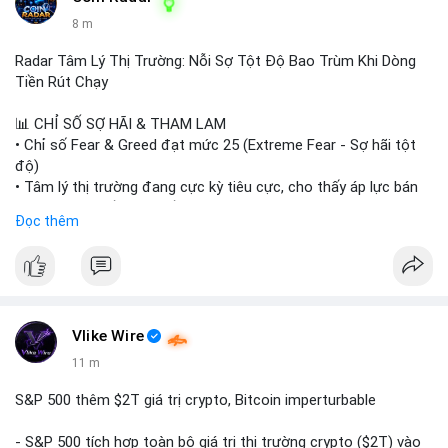
8 m
Radar Tâm Lý Thị Trường: Nỗi Sợ Tột Độ Bao Trùm Khi Dòng
Tiền Rút Chạy
📊 CHỈ SỐ SỢ HÃI & THAM LAM
• Chỉ số Fear & Greed đạt mức 25 (Extreme Fear - Sợ hãi tột
độ)
• Tâm lý thị trường đang cực kỳ tiêu cực, cho thấy áp lực bán
tháo đang chiếm ưu thế.
Đọc thêm
📈 XU HƯỚNG TÌM KIẾM & THẢO LUẬN
• CoinGecko Trending: Heima (HEI), Pi Network (PI), Pudgy
Penguins (PENGU), Cash Cat (CASHCAT), Bitcoin (BTC).
• LunarCrush Trending: Solana, Dogecoin, Polkadot, Chainlink,
Tesla, Apple.
Vlike Wire
• Google Trends Việt Nam: Các chủ đề đời sống như dự báo
11 m
thời tiết, lịch LCK, sông Danube đang chiếm sóng.
S&P 500 thêm $2T giá trị crypto, Bitcoin imperturbable
💬 DÒNG CHẢY TIN TỨC & TRUYỀN THÔNG
• Tin tức quốc tế: Nga chính thức ban hành luật quản lý sàn
- S&P 500 tích hợp toàn bộ giá trị thị trường crypto ($2T) vào