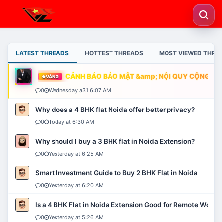
LATEST THREADS
HOTTEST THREADS
MOST VIEWED THRE
CẢNH BÁO BẢO MẬT &amp; NỘI QUY CỘNG ĐỒN
VÀNG
0
Wednesday a31 6:07 AM
Why does a 4 BHK flat Noida offer better privacy?
0
Today at 6:30 AM
Why should I buy a 3 BHK flat in Noida Extension?
0
Yesterday at 6:25 AM
Smart Investment Guide to Buy 2 BHK Flat in Noida
0
Yesterday at 6:20 AM
Is a 4 BHK Flat in Noida Extension Good for Remote Work?
0
Yesterday at 5:26 AM