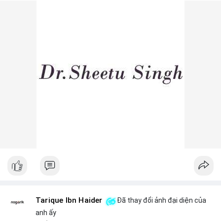
Lời khuyên ngắn gọn cho nhà đầu tư nhỏ lẻ: Theo dõi sát các
lệnh khớp trên sàn trong 24-48 giờ tới, tránh vào lệnh đòn bẩy
khi chưa xác định rõ xu hướng. Nếu BTC giữ vững trên vùng
$64,500, khả năng tích lũy vẫn an toàn.
#6dot0271btc
#chuyenvilanh
#tichluydaihan
#btcmempool
#giaodichlon
Tarique Ibn Haider
Đã thay đổi ảnh đại diện của
anh ấy