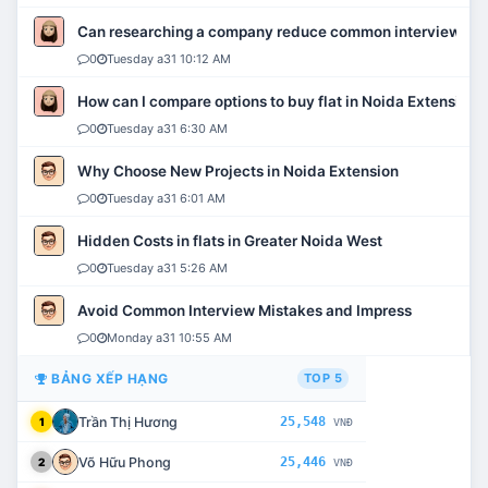
Can researching a company reduce common interview mi
0
Tuesday a31 10:12 AM
How can I compare options to buy flat in Noida Extension?
0
Tuesday a31 6:30 AM
Why Choose New Projects in Noida Extension
0
Tuesday a31 6:01 AM
Hidden Costs in flats in Greater Noida West
0
Tuesday a31 5:26 AM
Avoid Common Interview Mistakes and Impress
0
Monday a31 10:55 AM
BẢNG XẾP HẠNG
TOP 5
Trần Thị Hương
25,548
1
VNĐ
Võ Hữu Phong
25,446
2
VNĐ