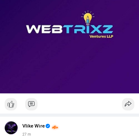
📊 Nguồn: Radar Tâm Lý Thị Trường
Vlike Wire
27 m