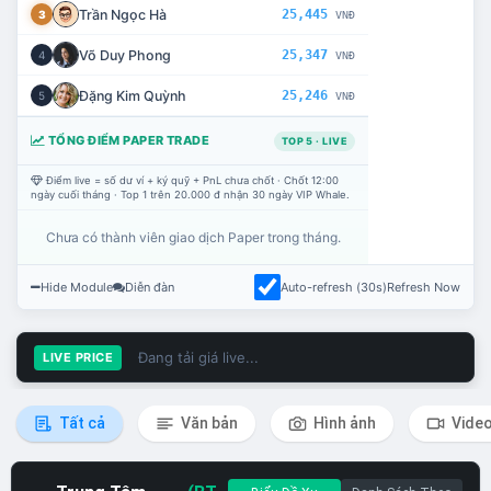
Trần Ngọc Hà
25,445
3
VNĐ
Võ Duy Phong
25,347
4
VNĐ
Đặng Kim Quỳnh
25,246
5
VNĐ
TỔNG ĐIỂM PAPER TRADE
TOP 5 · LIVE
Điểm live = số dư ví + ký quỹ + PnL chưa chốt · Chốt 12:00
ngày cuối tháng · Top 1 trên 20.000 đ nhận 30 ngày VIP Whale.
Chưa có thành viên giao dịch Paper trong tháng.
Hide Module
Diễn đàn
Auto-refresh (30s)
Refresh Now
Đang tải giá live...
LIVE PRICE
Tất cả
Văn bản
Hình ảnh
Vide