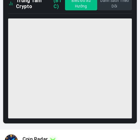
Trung Tâm
(BT
Biểu Đồ Xu
Danh Sách Theo
Crypto
C)
Hướng
Dõi
Coin Radar