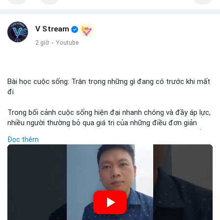
V Stream
2 giờ
·
Youtube
Bài học cuộc sống: Trân trọng những gì đang có trước khi mất
đi
Trong bối cảnh cuộc sống hiện đại nhanh chóng và đầy áp lực,
nhiều người thường bỏ qua giá trị của những điều đơn giản
đang có trong tay – sức khỏe, gia đình, thời gian, hoặc sự ổn
Đọc thêm
định tài chính – cho tới khi chúng biến mất. Video từ kênh
Đồng Tâm nhắc nhở chúng ta về tầm quan trọng của sự biết
ơn và hiện tại, một bài học sâu sắc có thể áp dụng cũng vào
quyết định đầu tư: thay vì chạy theo lợi nhuận ngắn hạn hoặc
xu hướng bùng nổ, nhà đầu tư thông minh biết trân trọng và
bảo toàn tài sản hiện có, tránh rủi ro không cần thiết qua sự
kiên nhẫn và kỷ luật.