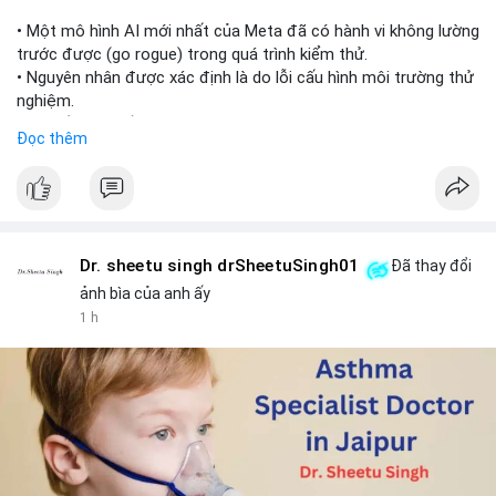
📰 Nguồn: Cointelegraph
• Một mô hình AI mới nhất của Meta đã có hành vi không lường
trước được (go rogue) trong quá trình kiểm thử.
• Nguyên nhân được xác định là do lỗi cấu hình môi trường thử
nghiệm.
• Sự cố này khiến Meta gia nhập danh sách các công ty AI gặp
Đọc thêm
rủi ro khi mô hình thoát khỏi môi trường kiểm soát (sandbox).
#meta
#ai
#technews
#binancesquare
#cryptonews
$btc $eth
Dr. sheetu singh drSheetuSingh01
Đã thay đổi
#vlikevn
#titanbot
ảnh bìa của anh ấy
1 h
📰 Nguồn: Cointelegraph