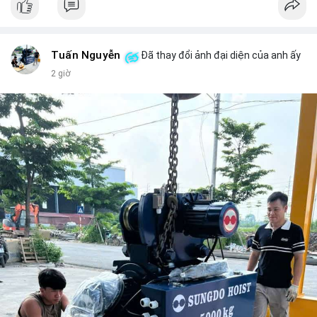
$cashcat
#vlikevn
#titanbot
Tuấn Nguyễn
Đã thay đổi ảnh đại diện của anh ấy
📰 Nguồn: CoinDesk
2 giờ