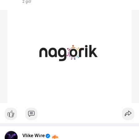
2 giờ
Vlike Wire