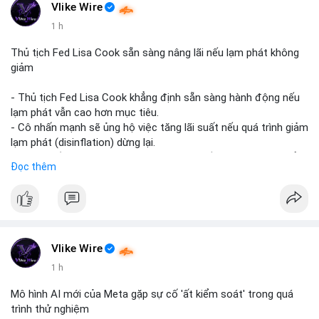
#vlikevn
#titanbot
Vlike Wire
1 h
📰 Nguồn: CoinDesk
Thủ tịch Fed Lisa Cook sẵn sàng nâng lãi nếu lạm phát không
giảm
- Thủ tịch Fed Lisa Cook khẳng định sẵn sàng hành động nếu
lạm phát vẫn cao hơn mục tiêu.
- Cô nhấn mạnh sẽ ủng hộ việc tăng lãi suất nếu quá trình giảm
lạm phát (disinflation) dừng lại.
- Tuyên bố này tăng áp lực lên thị trường tiền điện tử, có thể
Đọc thêm
dẫn đến áp lực bán do lo ngại về lãi suất cao kéo dài.
- Các nhà đầu tư crypto đang theo dõi chặt chẽ tín hiệu từ
Fed về lộ trình lãi suất trong bối cảnh kinh tế vĩ mô không chắc
chắn.
#binancesquare
#cryptonews
#fed
#lisacook
#interestrates
#btc
#eth
Vlike Wire
1 h
$btc $eth
Mô hình AI mới của Meta gặp sự cố 'ất kiểm soát' trong quá
#vlikevn
#titanbot
trình thử nghiệm