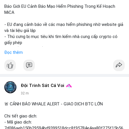
Báo Giới EU Cảnh Báo Mạo Hiểm Phishing Trong Kế Hoạch
MiCA
- EU đang cảnh báo về các mạo hiểm phishing nhờ website giả
và tài liệu giả lập
- Thú cưng bị mục tiêu khi tìm kiếm nhà cung cấp crypto có
giấy phép
- Sự cố liên quan đến quy định MiCA (Markets in Crypto-
Đọc thêm
Assets) tại EU
#binancesquare
#cryptonews
#mica
#security
$btc $eth
Đội Trinh Sát Cá Voi
#vlikevn
#titanbot
32 m
📰 Nguồn: Cointelegraph
🚨 CẢNH BÁO WHALE ALERT - GIAO DỊCH BTC LỚN
Chi tiết giao dịch:
- Mã giao dịch:
7d086aeb150b29594bd9399518dcc8f95784e4aa80f275f15b56