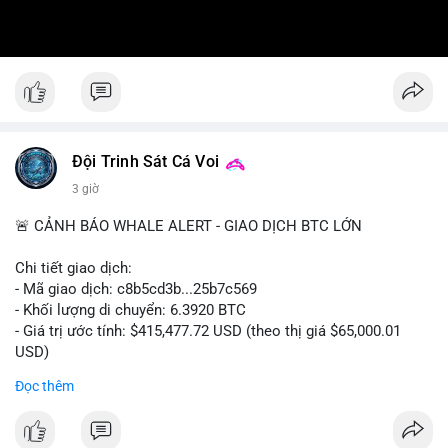
Đội Trinh Sát Cá Voi
3 giờ
🚨 CẢNH BÁO WHALE ALERT - GIAO DỊCH BTC LỚN
Chi tiết giao dịch:
- Mã giao dịch: c8b5cd3b...25b7c569
- Khối lượng di chuyển: 6.3920 BTC
- Giá trị ước tính: $415,477.72 USD (theo thị giá $65,000.01
USD)
- Thời gian: 11:19:49 2026-08-08 UTC
Đọc thêm
Nhận định phân tích: Giao dịch 6.3920 BTC trị giá hơn 415
nghìn USD được xác nhận trong mempool, mức chuyển động