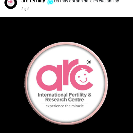
arc fertility
Đã thay đổi ảnh đại diện của anh ấy
3 giờ