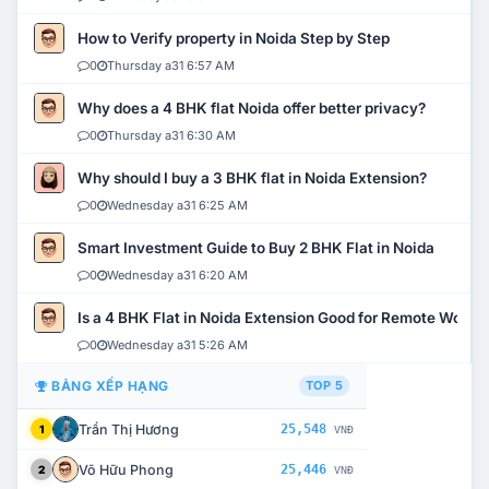
How to Verify property in Noida Step by Step
0
Thursday a31 6:57 AM
Why does a 4 BHK flat Noida offer better privacy?
0
Thursday a31 6:30 AM
Why should I buy a 3 BHK flat in Noida Extension?
0
Wednesday a31 6:25 AM
Smart Investment Guide to Buy 2 BHK Flat in Noida
0
Wednesday a31 6:20 AM
Is a 4 BHK Flat in Noida Extension Good for Remote Work?
0
Wednesday a31 5:26 AM
BẢNG XẾP HẠNG
TOP 5
Trần Thị Hương
25,548
1
VNĐ
Võ Hữu Phong
25,446
2
VNĐ