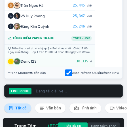
Trần Ngọc Hà
25,445
3
VNĐ
Võ Duy Phong
25,347
4
VNĐ
Đặng Kim Quỳnh
25,246
5
VNĐ
TỔNG ĐIỂM PAPER TRADE
TOP 5 · LIVE
Điểm live = số dư ví + ký quỹ + PnL chưa chốt · Chốt 12:00
ngày cuối tháng · Top 1 trên 20.000 đ nhận 30 ngày VIP Whale.
Demo123
10.115
1
đ
Hide Module
Diễn đàn
Auto-refresh (30s)
Refresh Now
Đang tải giá live...
LIVE PRICE
Tất cả
Văn bản
Hình ảnh
Video
Trung Tâm
(BTC
Biểu Đồ Xu
Danh Sách Theo