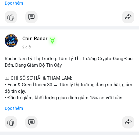
Đọc thêm
Theo dõi xác nhận của giao dịch này. Nếu coin vào sàn giao
dịch lớn, cần thận trọng với nhịp điều chỉnh ngắn hạn. Tuyệt
#vlikevn
#titanbot
đối không sử dụng đòn bẩy cao trong 24 giờ tới khi dòng tiền
lớn chưa xác định rõ đích đến cuối cùng.
📰 Nguồn: CoinDesk
#153btc
#10triệuusd
#chuyểnvílớn
#btcmempool
Coin Radar
#áplựcbántiềmnăng
2 giờ
Radar Tâm Lý Thị Trường: Tâm Lý Thị Trường Crypto Đang Đau
Đớn, Đang Giảm Độ Tin Cậy
📊 CHỈ SỐ SỢ HÃI & THAM LAM:
• Fear & Greed Index 30 → Tâm lý thị trường đang sợ hãi, giảm
độ tin cậy.
• Đầu tư giảm, khối lượng giao dịch giảm 15% so với tuần
trước.
Đọc thêm
📈 XU HƯỚNG TÌM KIẾM & THẢO LUẬN:
• CoinGecko: Jimothy The Raccoon, Pudgy Penguins,
StonkBroker, Cysic, Cronos, Sui, Tutorial.
• Google Trends: chủ đề bóng đá, địa phương, không liên quan