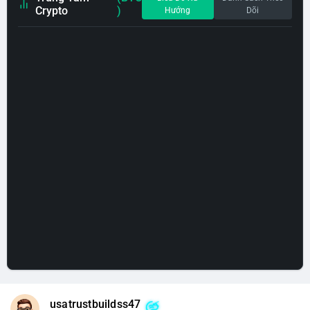
Crypto
)
Hướng
Dõi
usatrustbuildss47