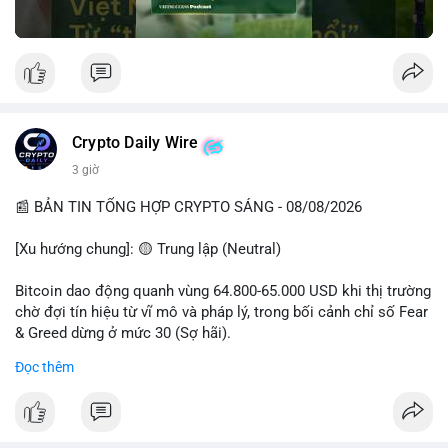
Crypto Daily Wire
3 giờ
📰 BẢN TIN TỔNG HỢP CRYPTO SÁNG - 08/08/2026
[Xu hướng chung]: 🟡 Trung lập (Neutral)
Bitcoin dao động quanh vùng 64.800-65.000 USD khi thị trường
chờ đợi tín hiệu từ vĩ mô và pháp lý, trong bối cảnh chỉ số Fear
& Greed dừng ở mức 30 (Sợ hãi).
Đọc thêm
- Thị trường & Giá cả: Chuỗi giao dịch cá voi BTC diễn ra dày
đặc, đáng chú ý nhất là lệnh chuyển 289,92 BTC trị giá 18,83
triệu USD lúc 08:19 UTC và 61,37 BTC (gần 4 triệu USD) lúc
06:19 UTC. Các lệnh này chủ yếu là tái phân bổ tài sản, chưa