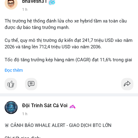
bhavesh31
1 h
Thị trường hệ thống đánh lửa cho xe hybrid tầm xa toàn cầu
được dự báo tăng trưởng mạnh.
Cụ thể, quy mô thị trường dự kiến đạt 241,7 triệu USD vào năm
2026 và tăng lên 712,4 triệu USD vào năm 2036.
Tốc độ tăng trưởng kép hàng năm (CAGR) đạt 11,6% trong giai
đoạn dự báo.
Đọc thêm
Đây là cơ hội lớn cho các nhà sản xuất và nhà đầu tư trong lĩnh
vực công nghệ ô tô xanh.
#xehybrid
#côngnghệôtô
#thịtrườngtoàncầu
Đội Trinh Sát Cá Voi
1 h
🚨 CẢNH BÁO WHALE ALERT - GIAO DỊCH BTC LỚN