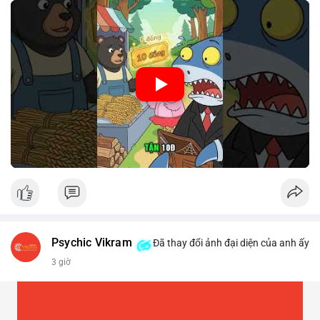
lâm nghiệp tối ưu hoá chuỗi cung ứng và kiểm soát lợi nhuận.
🎥 Xem video trực tiếp tại:
Nguồn: Cú Thông Thái
Psychic Vikram
Đã thay đổi ảnh đại diện của anh ấy
3 giờ