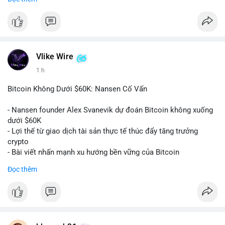
#152dot9btc
#chuyenvilanh
#tieulon10trieuusd
#btc65k
#bitcoin
#btc
#bitwise
#cryptonews
#binancesquare
#giaodichchuaxacnhan
$btc
#vlikevn
#titanbot
Vlike Wire
1 h
📰 Nguồn: CoinDesk
Bitcoin Không Dưới $60K: Nansen Cố Vấn
- Nansen founder Alex Svanevik dự đoán Bitcoin không xuống
dưới $60K
- Lợi thế từ giao dịch tài sản thực tế thúc đẩy tăng trưởng
crypto
- Bài viết nhấn mạnh xu hướng bền vững của Bitcoin
Đọc thêm
$btc
#btc
#vlikevn
#titanbot
📰 Nguồn: Cointelegraph