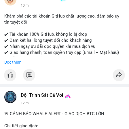
10 m
Khám phá các tài khoản GitHub chất lượng cao, đảm bảo uy
tín tuyệt đối!
✔️ Tài khoản 100% GitHub, không lo bị drop
✔️ Cam kết hài lòng tuyệt đối cho khách hàng
✔️ Nhận ngay ưu đãi độc quyền khi mua dịch vụ
✔️ Giao hàng nhanh, toàn quyền truy cập (Email + Mật khẩu)
✔️ Hỗ trợ 24/7 và bảo hành thay thế
Đọc thêm
Cần xác nhận đơn hàng? Liên hệ ngay để được tư vấn!
📧 Email: usatrustbuild@gmail.com
📩 Telegram: @UsaTrustBuild
Đội Trinh Sát Cá Voi
12 m
🚨 CẢNH BÁO WHALE ALERT - GIAO DỊCH BTC LỚN
Chi tiết giao dịch: