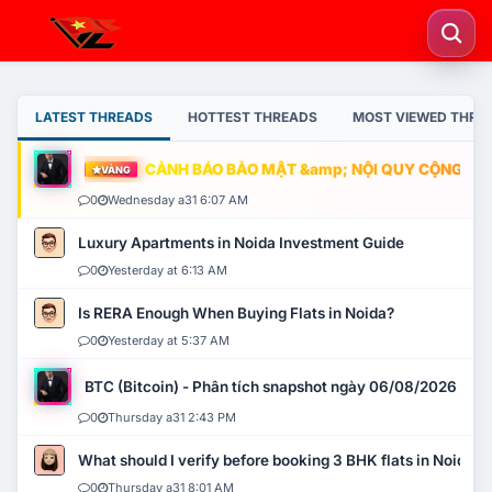
LATEST THREADS
HOTTEST THREADS
MOST VIEWED THRE
CẢNH BÁO BẢO MẬT &amp; NỘI QUY CỘNG ĐỒNG
VÀNG
0
Wednesday a31 6:07 AM
Luxury Apartments in Noida Investment Guide
0
Yesterday at 6:13 AM
Is RERA Enough When Buying Flats in Noida?
0
Yesterday at 5:37 AM
BTC (Bitcoin) - Phân tích snapshot ngày 06/08/2026
0
Thursday a31 2:43 PM
What should I verify before booking 3 BHK flats in Noida?
0
Thursday a31 8:01 AM