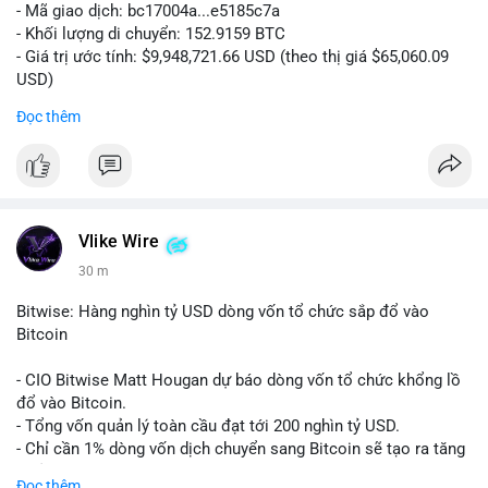
- Mã giao dịch: bc17004a...e5185c7a
- Khối lượng di chuyển: 152.9159 BTC
- Giá trị ước tính: $9,948,721.66 USD (theo thị giá $65,060.09
USD)
- Thời gian: 14:19:56 2026-08-08 UTC
Đọc thêm
Nhận định phân tích:
Khối lượng 152.9 BTC trị giá gần 10 triệu USD được chuyển
trong một giao dịch chưa xác nhận cho thấy dấu hiệu của một
tổ chức lớn hoặc cá voi đang tái cơ cấu danh mục. Với mức
giá quanh vùng $65,000, động thái này có thể là bước chuẩn bị
Vlike Wire
cho chiến lược tích lũy dài hạn hoặc chuyển lên sàn để thanh
30 m
khoản. Một giao dịch lớn như vậy thường tạo áp lực tâm lý
ngắn hạn lên thị trường, khiến nhà đầu tư nhỏ lẻ dễ bị dao
Bitwise: Hàng nghìn tỷ USD dòng vốn tổ chức sắp đổ vào
động.
Bitcoin
Lời khuyên:
- CIO Bitwise Matt Hougan dự báo dòng vốn tổ chức khổng lồ
Nhà đầu tư nên quan sát thêm 1-2 block tiếp theo để xác nhận
đổ vào Bitcoin.
đích đến của dòng tiền. Tránh hành động theo cảm tính trước
- Tổng vốn quản lý toàn cầu đạt tới 200 nghìn tỷ USD.
các biến động nhỏ, ưu tiên quản lý rủi ro chặt chẽ và không sử
- Chỉ cần 1% dòng vốn dịch chuyển sang Bitcoin sẽ tạo ra tăng
dụng đòn bẩy quá mức trong giai đoạn biến động này.
trưởng dài hạn cực lớn.
Đọc thêm