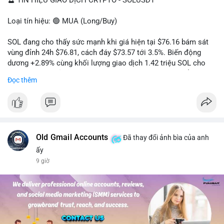
🔮 TÍN HIỆU GIAO DỊCH CRYPTO - SOLUSDT
Loại tín hiệu: 🟢 MUA (Long/Buy)
SOL đang cho thấy sức mạnh khi giá hiện tại $76.16 bám sát
vùng đỉnh 24h $76.81, cách đáy $73.57 tới 3.5%. Biến động
dương +2.89% cùng khối lượng giao dịch 1.42 triệu SOL cho
thấy lực cầu chủ động đang chiếm ưu thế, phe mua kiểm soát
Đọc thêm
hoàn toàn nhịp điều chỉnh.
Khuyến nghị giao dịch cụ thể:
- Vùng Entry: 75.80 - 76.20 (chờ retest vùng kháng cự cũ thành
hỗ trợ)
- Mục tiêu chốt lời: TP1: 77.50, TP2: 78.80
Old Gmail Accounts
Đã thay đổi ảnh bìa của anh
- Cắt lỗ: 74.90 (dưới vùng hỗ trợ gần nhất)
ấy
9 giờ
Quản trị vốn: Khối lượng vào lệnh tối đa 2-3% tài khoản, ưu tiên
chốt 50% vị thế tại TP1 và dời stop loss về điểm hòa vốn.
#solusdt
#longsol
#vung76
#breakoutsol
#lenhmuasol