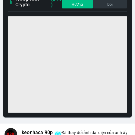
Crypto
)
Hướng
Dõi
keonhacai90p
Đã thay đổi ảnh đại diện của anh ấy