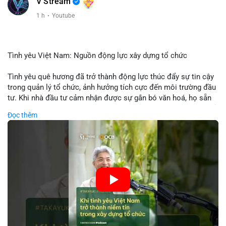
V Stream
1 h
·
Youtube
Tình yêu Việt Nam: Nguồn động lực xây dựng tổ chức
Tình yêu quê hương đã trở thành động lực thúc đẩy sự tin cậy
trong quản lý tổ chức, ảnh hưởng tích cực đến môi trường đầu
tư. Khi nhà đầu tư cảm nhận được sự gắn bó văn hoá, họ sẵn
sàng đầu tư dài hạn vào các doanh nghiệp nội địa, bao gồm cả
Đọc thêm
các công ty blockchain và tiền mã hoá. Sự tăng cường niềm
tin này giúp giảm rủi ro thị trường, cải thiện chi phí vốn và thúc
đẩy sự phát triển bền vững của ngành công nghệ tài chính. Các
nhà quản lý cần khai thác tinh thần này để xây dựng chiến lược
phát triển bền vững và thu hút vốn đầu tư.
🎥 Xem video trực tiếp tại:
Nguồn: VIETSUCCESS