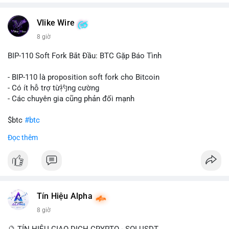
chuyển trong một giao dịch duy nhất cho thấy dấu hiệu của
một tổ chức hoặc cá nhân sở hữu lượng tài sản lớn. Động thái
Vlike Wire
này có thể phản ánh ba kịch bản chính: thứ nhất, cá voi đang
chuẩn bị thanh khoản bằng cách chuyển lên sàn giao dịch, tạo
8 giờ
áp lực bán tiềm năng; thứ hai, tài sản được chuyển vào ví lạnh
để nắm giữ dài hạn, thể hiện niềm tin vào xu hướng tăng; thứ
BIP-110 Soft Fork Bắt Đầu: BTC Gặp Báo Tình
ba, hành vi chia tách hoặc tái cấu trúc danh mục nhằm phân
tán rủi ro. Với mức giá 65K, khối lượng này không quá lớn để
- BIP-110 là proposition soft fork cho Bitcoin
gây sốc thanh khoản tức thời, nhưng vẫn đủ sức tạo biến động
- Có ít hỗ trợ từ礿ng cường
tâm lý ngắn hạn nếu hướng đến sàn tập trung.
- Các chuyên gia cũng phản đối mạnh
Lời khuyên cho nhà đầu tư nhỏ lẻ:
$btc
#btc
Theo dõi các giao dịch tiếp theo từ cùng địa chỉ ví để xác nhận
Đọc thêm
hướng đi của dòng tiền. Tránh hành động theo cảm xúc, ưu
#vlikevn
#titanbot
tiên quản trị rủi ro và không mở vị thế lớn trước khi có tín hiệu
rõ ràng về đích đến của số BTC này.
📰 Nguồn: CoinDesk
#94dot58btc
#vilanh
#chuyentiencavoi
#btcmempool
#dongtienlon
Tín Hiệu Alpha
8 giờ