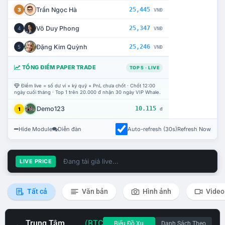
Trần Ngọc Hà
25,445
3
VNĐ
Võ Duy Phong
25,347
4
VNĐ
Đặng Kim Quỳnh
25,246
5
VNĐ
TỔNG ĐIỂM PAPER TRADE
TOP 5 · LIVE
Điểm live = số dư ví + ký quỹ + PnL chưa chốt · Chốt 12:00
ngày cuối tháng · Top 1 trên 20.000 đ nhận 30 ngày VIP Whale.
Demo123
10.115
1
đ
Hide Module
Diễn đàn
Auto-refresh (30s)
Refresh Now
Đang tải giá live...
LIVE PRICE
Tất cả
Văn bản
Hình ảnh
Video
Trung Tâm
(BTC
Biểu Đồ Xu
Danh Sách Theo