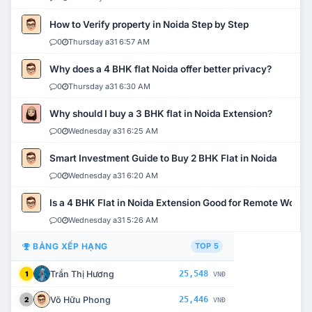
How to Verify property in Noida Step by Step
0
Thursday a31 6:57 AM
Why does a 4 BHK flat Noida offer better privacy?
0
Thursday a31 6:30 AM
Why should I buy a 3 BHK flat in Noida Extension?
0
Wednesday a31 6:25 AM
Smart Investment Guide to Buy 2 BHK Flat in Noida
0
Wednesday a31 6:20 AM
Is a 4 BHK Flat in Noida Extension Good for Remote Work?
0
Wednesday a31 5:26 AM
BẢNG XẾP HẠNG
TOP 5
Trần Thị Hương
25,548
1
VNĐ
Võ Hữu Phong
25,446
2
VNĐ