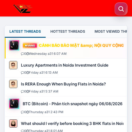
LATEST THREADS
HOTTEST THREADS
MOST VIEWED THRE
CẢNH BÁO BẢO MẬT &amp; NỘI QUY CỘNG ĐỒNG
VÀNG
0
Wednesday a31 6:07 AM
Luxury Apartments in Noida Investment Guide
0
Friday a31 6:13 AM
Is RERA Enough When Buying Flats in Noida?
0
Friday a31 5:37 AM
BTC (Bitcoin) - Phân tích snapshot ngày 06/08/2026
0
Thursday a31 2:43 PM
What should I verify before booking 3 BHK flats in Noida?
0
Thursday a31 8:01 AM