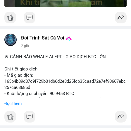
Đội Trinh Sát Cá Voi
2 giờ
🚨 CẢNH BÁO WHALE ALERT - GIAO DỊCH BTC LỚN
Chi tiết giao dịch:
- Mã giao dịch:
165b4b39d87c9f729b01db6d2e8d25fcb35caad72e7ef90667ebc
257ca68685d
- Khối lượng di chuyển: 90.9453 BTC
- Giá trị ước tính: $5,896,958.66 USD (theo thị giá $64,840.69
Đọc thêm
USD)
- Thời gian: 02:19:41 2026-08-09 UTC
Nhận định hành vi: Khối lượng gần 91 BTC, tương đương gần 6