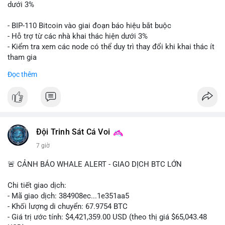
📊 Nguồn: Radar Tâm Lý Thị Trường
giá. Cần theo dõi sát sao bước tiếp theo của dòng tiền này.
dưới 3%
Lời khuyên: Nhà đầu tư nhỏ lẻ nên thận trọng quan sát biến
- BIP-110 Bitcoin vào giai đoạn báo hiệu bắt buộc
động thanh khoản trong 24-48 giờ tới. Tránh hành động theo
- Hỗ trợ từ các nhà khai thác hiện dưới 3%
cảm xúc, hãy chờ xác nhận điểm đến của số BTC này trước khi
- Kiểm tra xem các node có thể duy trì thay đổi khi khai thác ít
điều chỉnh vị thế.
tham gia
- Thảo luận về phương án hard fork dự phòng nếu cần
Đọc thêm
#556btc
#36trusd
#cavoichuyentien
#aplucban
#tichluydaihan
$btc
#btc
#vlikevn
#titanbot
📰 Nguồn: Cointelegraph
Đội Trinh Sát Cá Voi
7 giờ
🚨 CẢNH BÁO WHALE ALERT - GIAO DỊCH BTC LỚN
Chi tiết giao dịch:
- Mã giao dịch: 384908ec...1e351aa5
- Khối lượng di chuyển: 67.9754 BTC
- Giá trị ước tính: $4,421,359.00 USD (theo thị giá $65,043.48