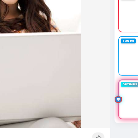
TON #9
OPTIMUS 