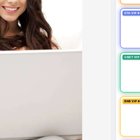
ung quản trị rủi ro và chờ đợi tín hiệu rõ ràng hơn
g 4 với 1 tỷ USD) trước khi gia tăng vị thế.
ETH VIP #
thời gian của Vlike.vn!
fork
#brazilcryptoregulation
#defitvl
USDT VIP
BNB VIP 