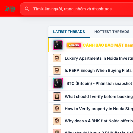
LATEST THREADS
HOTTEST THREADS
CẢNH BÁO BẢO MẬT &amp
VÀNG
Luxury Apartments in Noida Invest
Is RERA Enough When Buying Flats 
BTC (Bitcoin) - Phân tích snapsho
What should I verify before booking
How to Verify property in Noida Ste
Why does a 4 BHK flat Noida offer b