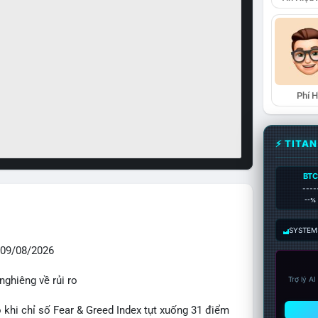
Phí 
⚡ TITA
BTC
----
--%
SYSTEM:
09/08/2026
nghiêng về rủi ro
Trợ lý A
o khi chỉ số Fear & Greed Index tụt xuống 31 điểm