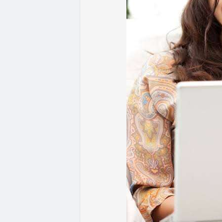
ưu thế. Nhà đầu tư nên tránh FOMO, tập tr
từ dòng vốn ETF (tuần tốt nhất kể từ thán
Xem chi tiết các bài viết đầy đủ tại dòng 
#whalealertbtc
#feargreedindex
#bip110