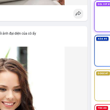
SOL VIP #
i ảnh đại diện của cô ấy
ADA #6
DOGE #7
TRX #8