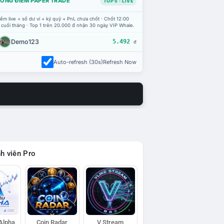
ỔNG ĐIỂM PAPER TRADE
TOP 5 · LIVE
ểm live = số dư ví + ký quỹ + PnL chưa chốt · Chốt 12:00
 cuối tháng · Top 1 trên 20.000 đ nhận 30 ngày VIP Whale.
Demo123
5.492
đ
Auto-refresh (30s)
Refresh Now
h viên Pro
 Alpha
Coin Radar
V Stream