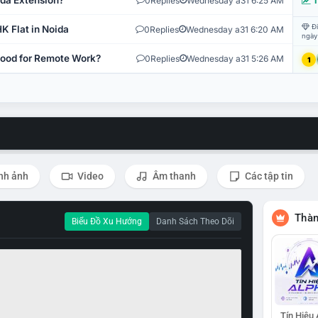
ida Extension?
0
Replies
Wednesday a31 6:25 AM
T
Đi
K Flat in Noida
0
Replies
Wednesday a31 6:20 AM
ngày
 Good for Remote Work?
0
Replies
Wednesday a31 5:26 AM
1
nh ảnh
Video
Âm thanh
Các tập tin
Thàn
Biểu Đồ Xu Hướng
Danh Sách Theo Dõi
Tín Hiệu