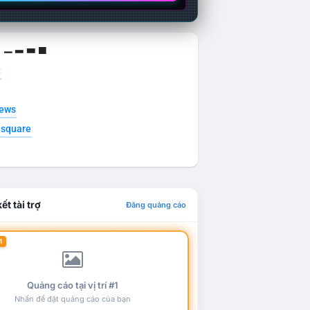
g ▁ ▂ ▃ ▄
t
news
esquare
ết tài trợ
Đăng quảng cáo
1
Quảng cáo tại vị trí #1
Nhấn để đặt quảng cáo của bạn