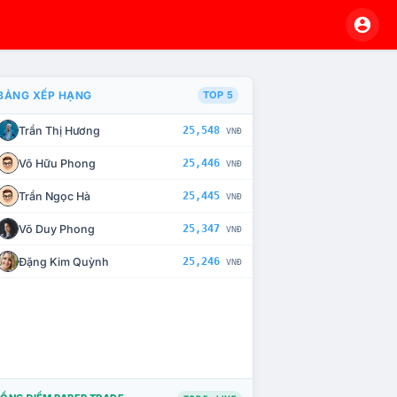
BẢNG XẾP HẠNG
TOP 5
Trần Thị Hương
25,548
VNĐ
À CHẾ TÀI XỬ LÝ VI PHẠM
Võ Hữu Phong
25,446
VNĐ
Trần Ngọc Hà
25,445
VNĐ
Võ Duy Phong
25,347
VNĐ
Đặng Kim Quỳnh
25,246
VNĐ