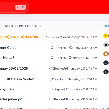
Ctrl K
MOST VIEWED THREADS
1
; NỘI QUY CỘNG ĐỒNG VLIKE.VN: HỆ THỐNG GIÁM SÁT TỰ ĐỘNG V
0
Replies
Wednesday a31 6:07 AM
2
ment Guide
0
Replies
Friday a31 6:13 AM
3
in Noida?
0
Replies
Friday a31 5:37 AM
4
t ngày 06/08/2026
0
Replies
Thursday a31 2:43 PM
5
 3 BHK flats in Noida?
0
Replies
Thursday a31 8:01 AM
p by Step
0
Replies
Thursday a31 6:57 AM
etter privacy?
0
Replies
Thursday a31 6:30 AM