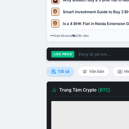
Why should I buy a 3 BHK flat in No
Smart Investment Guide to Buy 2 BH
Is a 4 BHK Flat in Noida Extension
Hide Module
Diễn đàn
Đang tải giá live...
LIVE PRICE
Tất cả
Văn bản
Hì
Trung Tâm Crypto
(BTC)