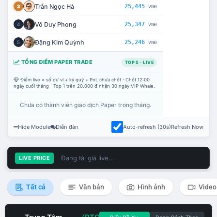
Trần Ngọc Hà
25,445
3
VNĐ
Võ Duy Phong
25,347
4
VNĐ
Đặng Kim Quỳnh
25,246
5
VNĐ
TỔNG ĐIỂM PAPER TRADE
TOP 5 · LIVE
Điểm live = số dư ví + ký quỹ + PnL chưa chốt · Chốt 12:00
ngày cuối tháng · Top 1 trên 20.000 đ nhận 30 ngày VIP Whale.
Chưa có thành viên giao dịch Paper trong tháng.
Hide Module
Diễn đàn
Auto-refresh (30s)
Refresh Now
Đang tải giá live...
LIVE PRICE
Tất cả
Văn bản
Hình ảnh
Video