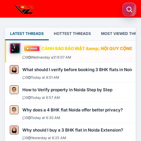
LATEST THREADS
HOTTEST THREADS
MOST VIEWED THRE
CẢNH BÁO BẢO MẬT &amp; NỘI QUY CỘNG ĐỒNG
VÀNG
0
Wednesday a31 6:07 AM
What should I verify before booking 3 BHK flats in Noida?
0
Today at 8:01 AM
How to Verify property in Noida Step by Step
0
Today at 6:57 AM
Why does a 4 BHK flat Noida offer better privacy?
0
Today at 6:30 AM
Why should I buy a 3 BHK flat in Noida Extension?
0
Yesterday at 6:25 AM