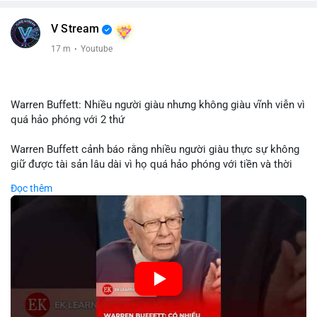
V Stream
17 m
·
Youtube
Warren Buffett: Nhiều người giàu nhưng không giàu vĩnh viễn vì
quá hảo phóng với 2 thứ
Warren Buffett cảnh báo rằng nhiều người giàu thực sự không
giữ được tài sản lâu dài vì họ quá hảo phóng với tiền và thời
gian. Quyên góp liên tục làm giảm vốn đầu tư, hạn chế lợi
Đọc thêm
nhuận tái đầu tư và suy giảm sức mạnh tăng trưởng danh mục.
Đối với nhà đầu tư crypto, giữ lại lợi nhuận để tái đầu tư vào
dự án tiềm năng quan trọng hơn chia sẻ quá mức. Cân bằng
đóng góp xã hội và bảo vệ tài sản giúp nhà đầu tư đạt được
bền vững tài chính mà Buffett đề cao.
🎥 Xem video trực tiếp tại:
Nguồn: KIEN THUC KINH TE