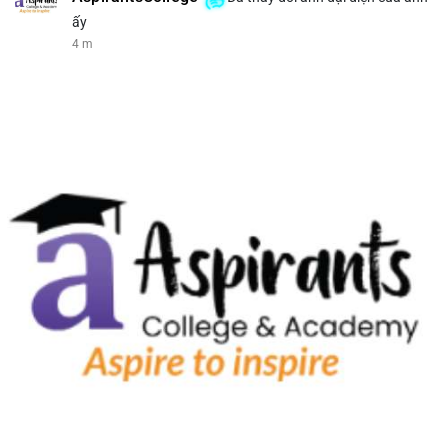
ấy
4 m