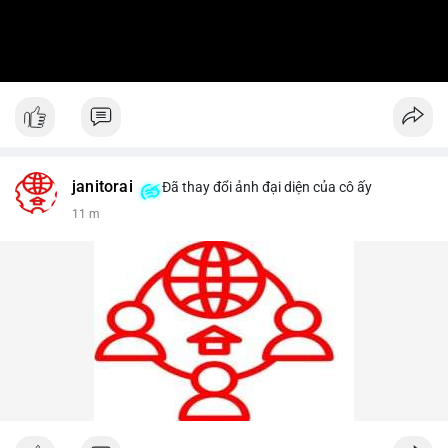
janitorai
Đã thay đổi ảnh đại diện của cô ấy
11 m