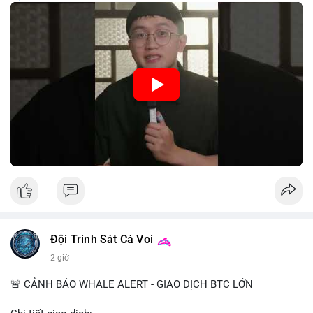
trung, CBDC là hình thức tiền pháp định được phát hành và
quản lý trực tiếp bởi Ngân hàng Trung ương nhằm tối ưu hóa
hệ thống thanh toán và tăng cường hiệu quả chính sách tiền tệ.
Việc triển khai CBDC hứa hẹn sẽ thay đổi diện mạo của hạ
tầng tài chính truyền thống, mang lại sự tiện lợi trong giao dịch
nhưng cũng đặt ra nhiều thách thức về quyền riêng tư và an
ninh mạng.
🎥 Xem video trực tiếp tại:
Nguồn: 5 Phút Crypto
Đội Trinh Sát Cá Voi
2 giờ
🚨 CẢNH BÁO WHALE ALERT - GIAO DỊCH BTC LỚN