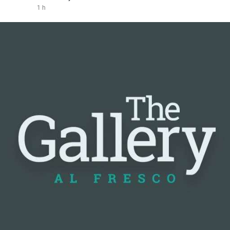
1 h
#vlikevn
#titanbot
📰 Nguồn: Cointelegraph