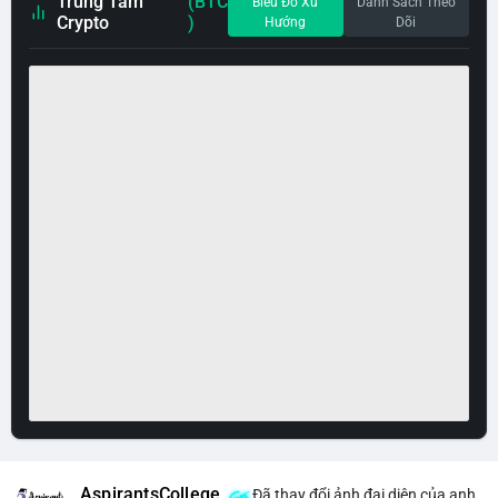
Trung Tâm
(BTC
Biểu Đồ Xu
Danh Sách Theo
Crypto
)
Hướng
Dõi
AspirantsCollege
Đã thay đổi ảnh đại diện của anh