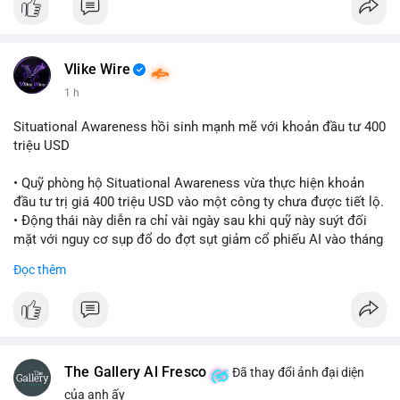
Vlike Wire
1 h
Situational Awareness hồi sinh mạnh mẽ với khoản đầu tư 400
triệu USD
• Quỹ phòng hộ Situational Awareness vừa thực hiện khoản
đầu tư trị giá 400 triệu USD vào một công ty chưa được tiết lộ.
• Động thái này diễn ra chỉ vài ngày sau khi quỹ này suýt đối
mặt với nguy cơ sụp đổ do đợt sụt giảm cổ phiếu AI vào tháng
7.
Đọc thêm
• Sự trở lại này đánh dấu bước phục hồi đáng chú ý của quỹ
sau giai đoạn khủng hoảng.
#cryptonews
#investment
#situationalawareness
#financenews
The Gallery Al Fresco
Đã thay đổi ảnh đại diện
$btc $eth
của anh ấy