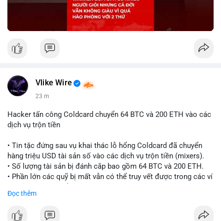
Vlike Wire
23 m
Hacker tấn công Coldcard chuyển 64 BTC và 200 ETH vào các
dịch vụ trộn tiền
• Tin tặc đứng sau vụ khai thác lỗ hổng Coldcard đã chuyển
hàng triệu USD tài sản số vào các dịch vụ trộn tiền (mixers).
• Số lượng tài sản bị đánh cắp bao gồm 64 BTC và 200 ETH.
• Phần lớn các quỹ bị mất vẫn có thể truy vết được trong các ví
do kẻ tấn công kiểm soát.
Đọc thêm
#coldcard
#cryptohack
#btc
#eth
#binancesquare
#cryptonews