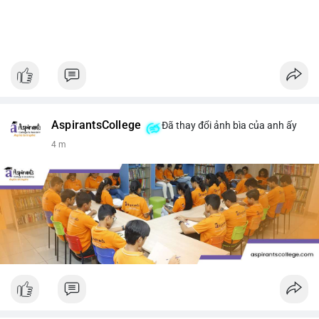
AspirantsCollege
Đã thay đổi ảnh bìa của anh ấy
4 m