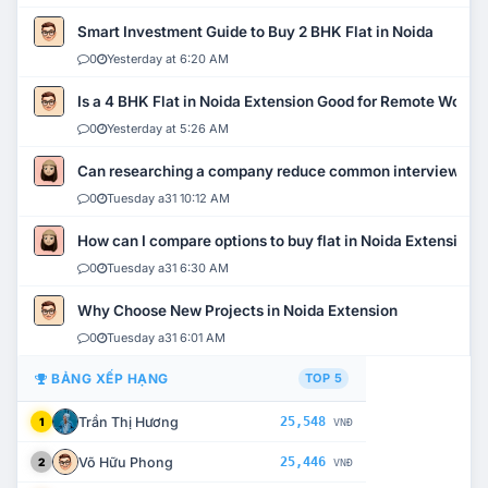
Smart Investment Guide to Buy 2 BHK Flat in Noida
0
Yesterday at 6:20 AM
Is a 4 BHK Flat in Noida Extension Good for Remote Work?
0
Yesterday at 5:26 AM
Can researching a company reduce common interview mi
0
Tuesday a31 10:12 AM
How can I compare options to buy flat in Noida Extension?
0
Tuesday a31 6:30 AM
Why Choose New Projects in Noida Extension
0
Tuesday a31 6:01 AM
BẢNG XẾP HẠNG
TOP 5
Trần Thị Hương
25,548
1
VNĐ
Võ Hữu Phong
25,446
2
VNĐ