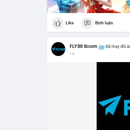
Like
Bình luận
FLY88 tbcom
Đã thay đổi ả
1 h