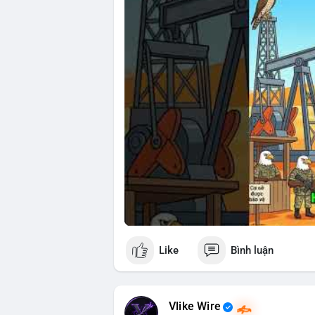
🎥 Xem video trực tiếp tại:
Nguồn: Cú Thông Thái
Like
Bình luận
Vlike Wire