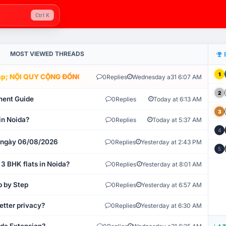
Ctrl K
MOST VIEWED THREADS
1
; NỘI QUY CỘNG ĐỒNG VLIKE.VN: HỆ THỐNG GIÁM SÁT TỰ ĐỘNG V
0
Replies
Wednesday a31 6:07 AM
2
ment Guide
0
Replies
Today at 6:13 AM
3
in Noida?
0
Replies
Today at 5:37 AM
4
t ngày 06/08/2026
0
Replies
Yesterday at 2:43 PM
5
 3 BHK flats in Noida?
0
Replies
Yesterday at 8:01 AM
p by Step
0
Replies
Yesterday at 6:57 AM
etter privacy?
0
Replies
Yesterday at 6:30 AM