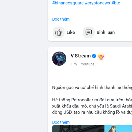
#binancesquare
#cryptonews
#btc
$btc
Đọc thêm
#vlikevn
#titanbot
Like
Bình luận
📰 Nguồn: CoinDesk
V Stream
1 m
·
Youtube
Nguồn gốc và cơ chế hình thành hệ thống
Hệ thống Petrodollar ra đời dựa trên th
xuất khẩu dầu mỏ, chủ yếu là Saudi Arab
đồng USD, tạo ra nhu cầu khổng lồ và duy
mại quốc tế. Sự thống trị của Petrodolla
Đọc thêm
mạnh tài chính Mỹ và ảnh hưởng trực tiế