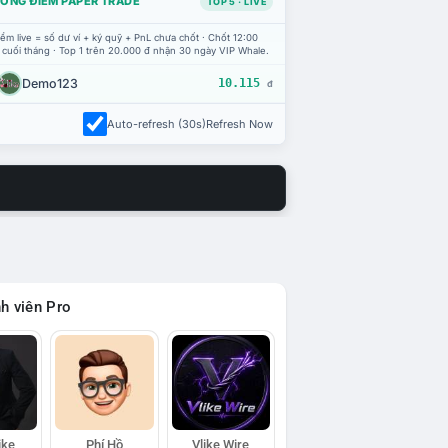
ỔNG ĐIỂM PAPER TRADE
TOP 5 · LIVE
ểm live = số dư ví + ký quỹ + PnL chưa chốt · Chốt 12:00
 cuối tháng · Top 1 trên 20.000 đ nhận 30 ngày VIP Whale.
Demo123
10.115
đ
Auto-refresh (30s)
Refresh Now
h viên Pro
ike
Phí Hồ
Vlike Wire