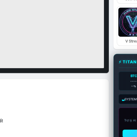
V Str
⚡ TITA
BTC
----
--%
SYSTEM:
ất
Trợ lý A