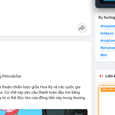
Xu hướn
#titanbo
#vlikevn
#crypto
#binanc
#btc
Liên k
 Petrodollar
ỏa thuận chiến lược giữa Hoa Kỳ và các quốc gia
BTC VIP #
ia. Cơ chế này yêu cầu thanh toán dầu mỏ bằng
 trì vị thế độc tôn của đồng tiền này trong thương
r đóng vai trò then chốt trong việc củng cố sức
p đến dòng vốn toàn cầu.