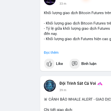
33 m
Khối lượng giao dịch Bitcoin Futures trên
- Khối lượng giao dịch Bitcoin Futures t
- Tỷ lệ giữa khối lượng giao dịch Future
đến nay.
- Khối lượng giao dịch Futures hiện cao g
#binance
#btc
#cryptonews
#bitcoin
#fu
Đọc thêm
$btc
Like
Bình luận
#vlikevn
#titanbot
📰 Nguồn: Cointelegraph
Đội Trinh Sát Cá Voi
39 m
🚨 CẢNH BÁO WHALE ALERT - GIAO DỊ
Chi tiết giao dịch: