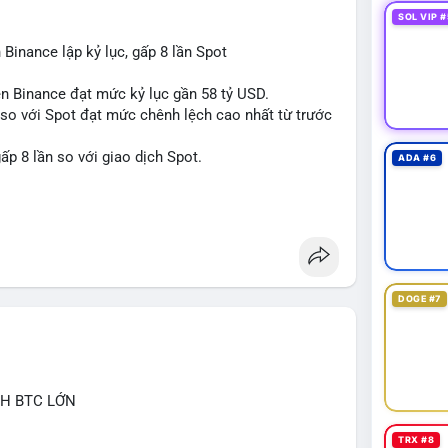
SOL VIP #
 Binance lập kỷ lục, gấp 8 lần Spot
rên Binance đạt mức kỷ lục gần 58 tỷ USD.
s so với Spot đạt mức chênh lệch cao nhất từ trước
ấp 8 lần so với giao dịch Spot.
ADA #6
tures
DOGE #7
CH BTC LỚN
TRX #8