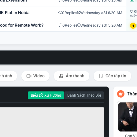
ida Extension?
0
Replies
Wednesday a31 6:25 AM
T
Đi
K Flat in Noida
0
Replies
Wednesday a31 6:20 AM
ngày
 Good for Remote Work?
0
Replies
Wednesday a31 5:26 AM
1
nh ảnh
Video
Âm thanh
Các tập tin
Thàn
Biểu Đồ Xu Hướng
Danh Sách Theo Dõi
Sơn Vl