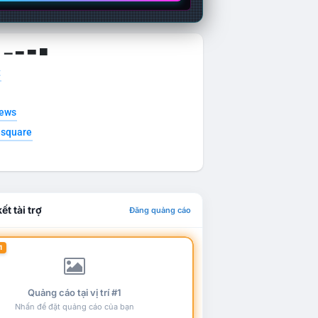
g ▁ ▂ ▃ ▄
t
news
esquare
ết tài trợ
Đăng quảng cáo
1
Quảng cáo tại vị trí #1
Nhấn để đặt quảng cáo của bạn