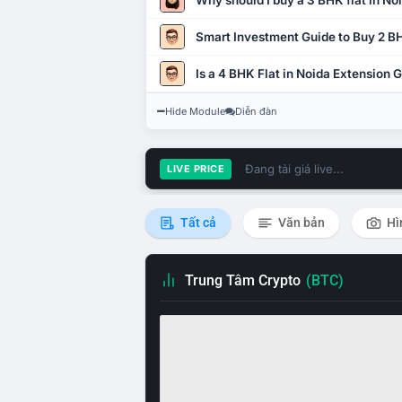
Why should I buy a 3 BHK flat in No
Smart Investment Guide to Buy 2 BH
Is a 4 BHK Flat in Noida Extension
Hide Module
Diễn đàn
Đang tải giá live...
LIVE PRICE
Tất cả
Văn bản
Hì
Trung Tâm Crypto
(BTC)