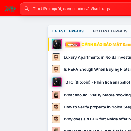
LATEST THREADS
HOTTEST THREADS
CẢNH BÁO BẢO MẬT &amp
VÀNG
Luxury Apartments in Noida Invest
Is RERA Enough When Buying Flats 
BTC (Bitcoin) - Phân tích snapsho
What should I verify before booking
How to Verify property in Noida Ste
Why does a 4 BHK flat Noida offer b