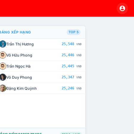
BẢNG XẾP HẠNG
TOP 5
Trần Thị Hương
25,548
VNĐ
À CHẾ TÀI XỬ LÝ VI PHẠM
Võ Hữu Phong
25,446
VNĐ
Trần Ngọc Hà
25,445
VNĐ
Võ Duy Phong
25,347
VNĐ
Đặng Kim Quỳnh
25,246
VNĐ