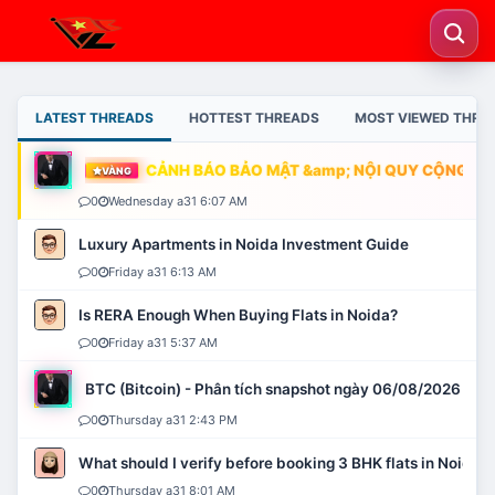
LATEST THREADS
HOTTEST THREADS
MOST VIEWED THRE
CẢNH BÁO BẢO MẬT &amp; NỘI QUY CỘNG ĐỒN
VÀNG
0
Wednesday a31 6:07 AM
Luxury Apartments in Noida Investment Guide
0
Friday a31 6:13 AM
Is RERA Enough When Buying Flats in Noida?
0
Friday a31 5:37 AM
BTC (Bitcoin) - Phân tích snapshot ngày 06/08/2026
0
Thursday a31 2:43 PM
What should I verify before booking 3 BHK flats in Noida?
0
Thursday a31 8:01 AM