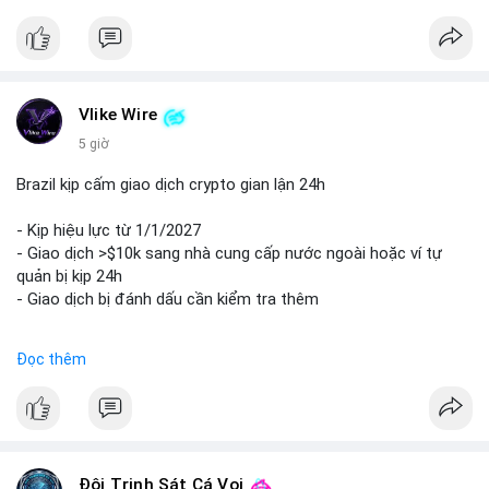
#44btc
#vilanh
#tichluydaihan
#btcmempool
#2tr86usd
Vlike Wire
5 giờ
Brazil kịp cấm giao dịch crypto gian lận 24h
- Kịp hiệu lực từ 1/1/2027
- Giao dịch >$10k sang nhà cung cấp nước ngoài hoặc ví tự
quản bị kịp 24h
- Giao dịch bị đánh dấu cần kiểm tra thêm
#binancesquare
#cryptonews
#regulation
Đọc thêm
$btc $eth
#vlikevn
#titanbot
📰 Nguồn: Cointelegraph
Đội Trinh Sát Cá Voi