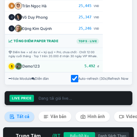
Trần Ngọc Hà
25,445
3
VNĐ
Võ Duy Phong
25,347
4
VNĐ
Đặng Kim Quỳnh
25,246
5
VNĐ
TỔNG ĐIỂM PAPER TRADE
TOP 5 · LIVE
Điểm live = số dư ví + ký quỹ + PnL chưa chốt · Chốt 12:00
ngày cuối tháng · Top 1 trên 20.000 đ nhận 30 ngày VIP Whale.
Demo123
5.492
1
đ
Hide Module
Diễn đàn
Auto-refresh (30s)
Refresh Now
Đang tải giá live...
LIVE PRICE
Tất cả
Văn bản
Hình ảnh
Vide
Trung Tâm
(BT
Biểu Đồ Xu
Danh Sách Theo