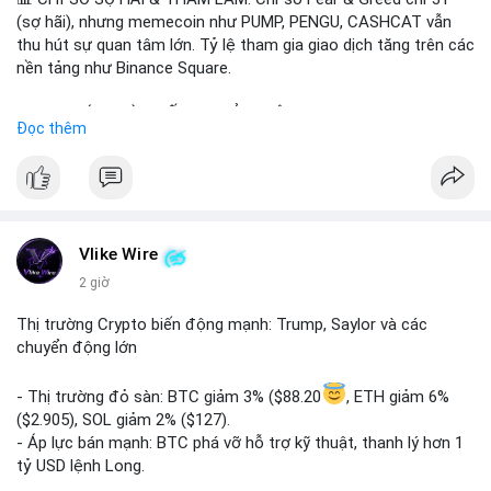
(sợ hãi), nhưng memecoin như PUMP, PENGU, CASHCAT vẫn
thu hút sự quan tâm lớn. Tỷ lệ tham gia giao dịch tăng trên các
nền tảng như Binance Square.
📈 XU HƯỚNG TÌM KIẾM & THẢO LUẬN: TUT, PUMP, PENGU,
Đọc thêm
CASHCAT, SUI, TAO xuất hiện nhiều trong tìm kiếm Việt Nam
và quốc tế. Chủ đề "tăng giá nhanh" và "bài toán mới" là chủ đề
hấp dẫn. Bàn tán về SPCX và SAGA cũng hấp dẫn.
💬 DÒNG CHẢY TIN TỨC & TRUYỀN THÔNG: Bàn tán về "long
SAGA", "short SPCX", và "đã ngồi ăn ở khách sạn 5*" (từ bài
Vlike Wire
đăng Binance Square). Tin tức về BIP-110 Bitcoin và SKR token
2 giờ
Solana tăng 250% FDV. Cập nhật về airdrop MMT và tích hợp
BNB Smart Chain.
Thị trường Crypto biến động mạnh: Trump, Saylor và các
chuyển động lớn
💡 NHẬN ĐỊNH & KHUYẾN NGHỊ: Tâm lý thị trường phân cực.
Sợ hãi do chỉ số thấp nhưng xu hướng memecoin và tin tức
- Thị trường đỏ sàn: BTC giảm 3% ($88.20
, ETH giảm 6%
tích cực (BTC ETF, SKR) tạo áp lực lên giá. Rủi ro từ các đề cày
($2.905), SOL giảm 2% ($127).
SPCX và SAGA vẫn cao. Cần theo dõi xu hướng "long" hoặc
- Áp lực bán mạnh: BTC phá vỡ hỗ trợ kỹ thuật, thanh lý hơn 1
"short" theo chiến lược cá nhân.
tỷ USD lệnh Long.
- Tin tức quan trọng: Trump Media dự kiến airdrop token cho