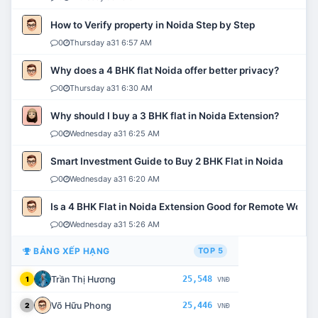
How to Verify property in Noida Step by Step
0
Thursday a31 6:57 AM
Why does a 4 BHK flat Noida offer better privacy?
0
Thursday a31 6:30 AM
Why should I buy a 3 BHK flat in Noida Extension?
0
Wednesday a31 6:25 AM
Smart Investment Guide to Buy 2 BHK Flat in Noida
0
Wednesday a31 6:20 AM
Is a 4 BHK Flat in Noida Extension Good for Remote Work?
0
Wednesday a31 5:26 AM
BẢNG XẾP HẠNG
TOP 5
Trần Thị Hương
25,548
1
VNĐ
Võ Hữu Phong
25,446
2
VNĐ