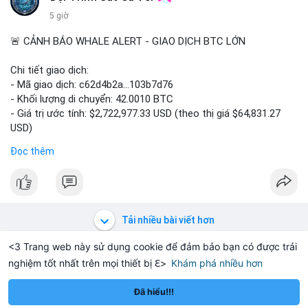
5 giờ
🚨 CẢNH BÁO WHALE ALERT - GIAO DỊCH BTC LỚN
Chi tiết giao dịch:
- Mã giao dịch: c62d4b2a...103b7d76
- Khối lượng di chuyển: 42.0010 BTC
- Giá trị ước tính: $2,722,977.33 USD (theo thị giá $64,831.27
USD)
- Thời gian: 09:19:19 2026-08-09 UTC
Đọc thêm
Một khối lượng 42 BTC trị giá hơn 2.7 triệu USD vừa được xác
nhận trong mempool. Với mức giá hiện tại, động thái này cho
thấy cá voi đang tái cơ cấu danh mục. Nếu dòng tiền hướng về
ví sàn tập trung, áp lực bán ngắn hạn có thể hình thành. Ngược
Tải nhiều bài viết hơn
lại, nếu chuyển sang ví lạnh, đây là tín hiệu tích lũy dài hạn, phản
ánh kỳ vọng giá tăng trong trung hạn. Biến động giá quanh vùng
<3 Trang web này sử dụng cookie để đảm bảo bạn có được trải
$64,800 cho thấy thanh khoản mỏng, dễ bị đẩy giá theo hướng
nghiệm tốt nhất trên mọi thiết bị ℇ>
Khám phá nhiều hơn
Solana
BNB
$76.65
$610.49
SOL
+1.39%
BNB
+1.75%
ngược lại.
Đã hiểu!!!
Nhà đầu tư nhỏ lẻ nên theo dõi điểm đến của số BTC này