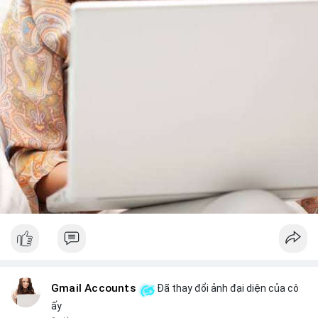
vốn ETF (tuần tốt nhất kể từ tháng 4 với 1 tỷ USD) trước khi
gia tăng vị thế.
Xem chi tiết các bài viết đầy đủ tại dòng thời gian của Vlike.vn!
#whalealertbtc
#feargreedindex
#bip110fork
#brazilcryptoregulation
#defitvl
Gmail Accounts
Đã thay đổi ảnh đại diện của cô
ấy