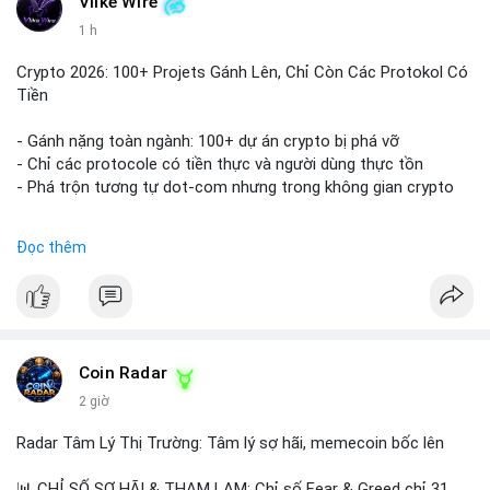
Vlike Wire
1 h
Crypto 2026: 100+ Projets Gánh Lên, Chỉ Còn Các Protokol Có
Tiền
- Gánh nặng toàn ngành: 100+ dự án crypto bị phá vỡ
- Chỉ các protocole có tiền thực và người dùng thực tồn
- Phá trộn tương tự dot-com nhưng trong không gian crypto
$btc $eth
Đọc thêm
#vlikevn
#titanbot
📰 Nguồn: CoinDesk
Coin Radar
2 giờ
Radar Tâm Lý Thị Trường: Tâm lý sợ hãi, memecoin bốc lên
📊 CHỈ SỐ SỢ HÃI & THAM LAM: Chỉ số Fear & Greed chỉ 31