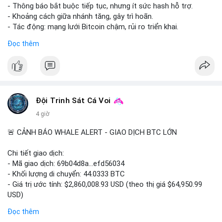
này đổ vào sàn, nhưng ngược lại, nó củng cố niềm tin nếu ví
- Thông báo bắt buộc tiếp tục, nhưng ít sức hash hỗ trợ.
lạnh là đích đến.
- Khoảng cách giữa nhánh tăng, gây trì hoãn.
- Tác động: mạng lưới Bitcoin chậm, rủi ro triển khai.
Lời khuyên:
#binancesquare
#cryptonews
#btc
#bitcoin
Đọc thêm
Nhà đầu tư nhỏ lẻ nên quan sát thêm các giao dịch tiếp theo
và dòng tiền vào/ra sàn giao dịch trong 24 giờ tới. Tránh hành
$btc
động theo cảm tính, ưu tiên quản trị rủi ro và không nên vội
vàng mua bán khi chưa xác nhận rõ ý đồ của cá voi.
#vlikevn
#titanbot
#13dot1248btc
#chuyenvilanh
#phanphoisangiaodich
📰 Nguồn: Cointelegraph
Đội Trinh Sát Cá Voi
#852kusd
#mempoolbtc
4 giờ
🚨 CẢNH BÁO WHALE ALERT - GIAO DỊCH BTC LỚN
Chi tiết giao dịch:
- Mã giao dịch: 69b04d8a...efd56034
- Khối lượng di chuyển: 44.0333 BTC
- Giá trị ước tính: $2,860,008.93 USD (theo thị giá $64,950.99
USD)
- Thời gian: 10:19:27 2026-08-09 UTC
Đọc thêm