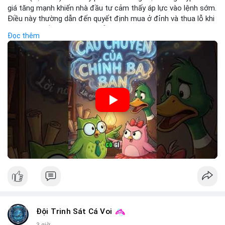
giá tăng mạnh khiến nhà đầu tư cảm thấy áp lực vào lệnh sớm.
Điều này thường dẫn đến quyết định mua ở đỉnh và thua lỗ khi
thị trường điều chỉnh. Cần kiểm soát cảm xúc và tuân thủ
Đọc thêm
chiến lược đầu tư rõ ràng.
🎥 Xem video trực tiếp tại:
Nguồn: Cú Thông Thái
Đội Trinh Sát Cá Voi
3 giờ