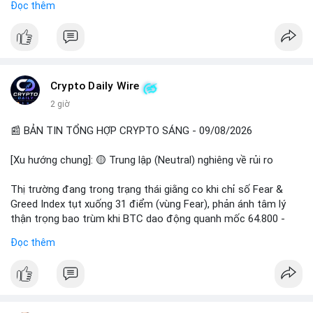
Đọc thêm
📊 Nguồn: Radar Tâm Lý Thị Trường
cổ đông vào tháng 2.
- Định chế tài chính: Delaware Life đưa BTC vào sản phẩm bảo
hiểm; Galaxy Digital lập quỹ đầu tư 100 triệu USD.
- Pháp lý: CEO Coinbase thúc đẩy khung pháp lý tại Davos; Bồ
Đào Nha chặn Polymarket.
Crypto Daily Wire
#binancesquare
#cryptonews
#btc
#eth
#sol
#xrp
2 giờ
$btc $eth $sol $xrp
📰 BẢN TIN TỔNG HỢP CRYPTO SÁNG - 09/08/2026
#vlikevn
#titanbot
[Xu hướng chung]: 🟡 Trung lập (Neutral) nghiêng về rủi ro
📰 Nguồn: Decrypt
Thị trường đang trong trạng thái giằng co khi chỉ số Fear &
Greed Index tụt xuống 31 điểm (vùng Fear), phản ánh tâm lý
thận trọng bao trùm khi BTC dao động quanh mốc 64.800 -
64.900 USD.
Đọc thêm
- Thị trường & Giá cả: Hoạt động cá voi diễn ra mạnh mẽ với 7
giao dịch BTC lớn được ghi nhận trong 24h qua, tổng trị giá
hơn 23,6 triệu USD. Đáng chú ý nhất là lệnh chuyển 90,94 BTC
(5,89 triệu USD) và 89,97 BTC (5,82 triệu USD), cho thấy các tổ