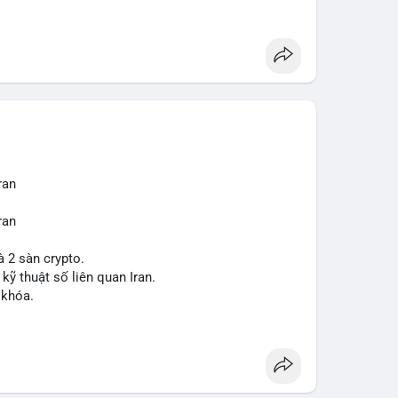
ợt bậc này? Hãy cùng theo dõi các phân tích chuyên
 trường trong thời gian tới.
ran
ran
à 2 sàn crypto.
 kỹ thuật số liên quan Iran.
 khóa.
tăng áp lực pháp lý.
sanctions
#iran