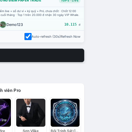
ỔNG ĐIỂM PAPER TRADE
TOP 5 · LIVE
ểm live = số dư ví + ký quỹ + PnL chưa chốt · Chốt 12:00
 cuối tháng · Top 1 trên 20.000 đ nhận 30 ngày VIP Whale.
Demo123
10.115
đ
Auto-refresh (30s)
Refresh Now
h viên Pro
ire
Sơn Vlike
Đội Trinh Sát Cá Voi