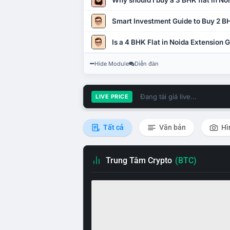
Why should I buy a 3 BHK flat in No
Smart Investment Guide to Buy 2 BH
Is a 4 BHK Flat in Noida Extension
Hide Module
Diễn đàn
Đang tải giá live...
LIVE PRICE
Tất cả
Văn bản
Hì
Trung Tâm Crypto
(BTC)