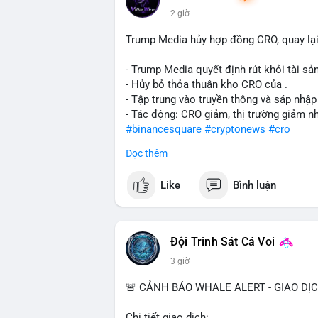
2 giờ
Trump Media hủy hợp đồng CRO, quay lại
- Trump Media quyết định rút khỏi tài sản
- Hủy bỏ thỏa thuận kho CRO của .
- Tập trung vào truyền thông và sáp nhập
- Tác động: CRO giảm, thị trường giảm n
#binancesquare
#cryptonews
#cro
Đọc thêm
$cro
Like
Bình luận
#vlikevn
#titanbot
📰 Nguồn: CoinDesk
Đội Trinh Sát Cá Voi
3 giờ
🚨 CẢNH BÁO WHALE ALERT - GIAO DỊ
Chi tiết giao dịch: