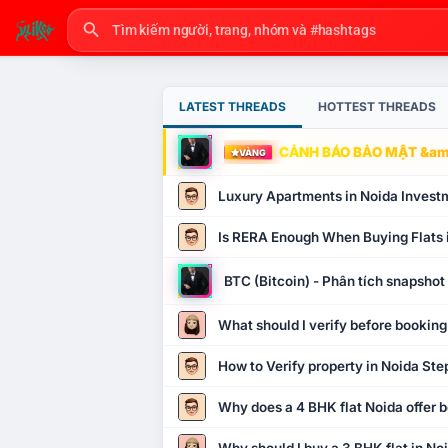
LATEST THREADS
HOTTEST THREADS
CẢNH BÁO BẢO MẬT &amp
VÀNG
Luxury Apartments in Noida Invest
Is RERA Enough When Buying Flats 
BTC (Bitcoin) - Phân tích snapsho
What should I verify before booking
How to Verify property in Noida Ste
Why does a 4 BHK flat Noida offer b