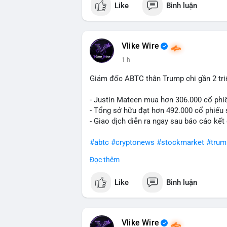
Like
Bình luận
#vlikevn
#titanbot
📰 Nguồn: Cointelegraph
Vlike Wire
1 h
Giám đốc ABTC thân Trump chi gần 2 tr
- Justin Mateen mua hơn 306.000 cổ phi
- Tổng sở hữu đạt hơn 492.000 cổ phiếu
- Giao dịch diễn ra ngay sau báo cáo kết
#abtc
#cryptonews
#stockmarket
#trum
Đọc thêm
$btc $eth
Like
Bình luận
#vlikevn
#titanbot
📰 Nguồn: CoinDesk
Vlike Wire