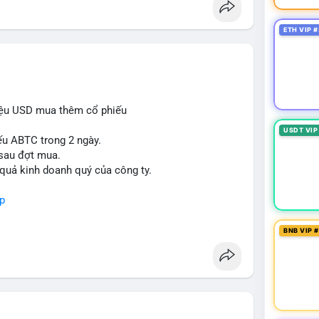
ETH VIP #
iệu USD mua thêm cổ phiếu
USDT VIP
ếu ABTC trong 2 ngày.
 sau đợt mua.
 quả kinh doanh quý của công ty.
p
BNB VIP 