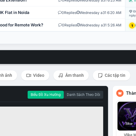
ida Extension?
0
Replies
Wednesday a31 6:25 AM
T
Đi
K Flat in Noida
0
Replies
Wednesday a31 6:20 AM
ngày
 Good for Remote Work?
0
Replies
Wednesday a31 5:26 AM
1
nh ảnh
Video
Âm thanh
Các tập tin
Thàn
Biểu Đồ Xu Hướng
Danh Sách Theo Dõi
Vlike W