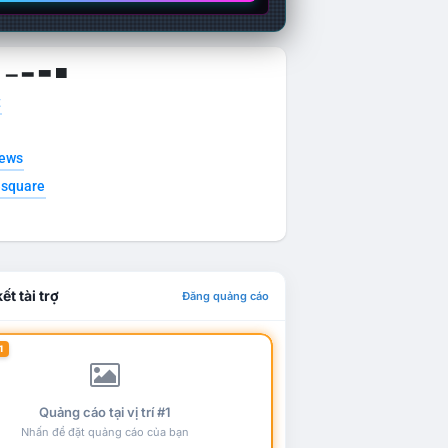
g ▁ ▂ ▃ ▄
t
news
esquare
ết tài trợ
Đăng quảng cáo
1
Quảng cáo tại vị trí #1
Nhấn để đặt quảng cáo của bạn