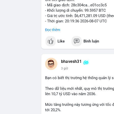
- Mã giao dịch: 28c304ca...e01cc3c5
- Khối lượng di chuyển: 99.5957 BTC
- Giá trị ước tính: $6,471,281.09 USD (th
- Thời gian: 20:19:36 2026-08-07 UTC
Đọc thêm
Nhận định phân tích: Khối lượng 99.6 BTC
thấy dấu hiệu chuyển tiền quy mô lớn. V
Like
Bình luận
thường gặp ở hai kịch bản: cá voi nạp lê
hoặc chuyển sang ví lạnh nhằm tích lũy 
lý thận trọng, giới đầu tư theo dõi sát d
BTC vào ví nóng sàn, khả năng cao là độn
bhavesh31
hoạt động, đó là tín hiệu gom hàng chiến
3 giờ
Lời khuyên: Nhà đầu tư nhỏ lẻ nên quan 
Bạn có biết thị trường hệ thống quản lý
tránh hành động theo cảm xúc. Xác minh đ
lệnh, ưu tiên quản trị rủi ro trong giai 
Theo dữ liệu mới nhất, quy mô thị trườn
lên 10,7 tỷ USD vào năm 2036.
#99dot6btc
#capvoichuyentien
#vilanhti
Mức tăng trưởng này tương ứng với tốc 
tới 20,2%.