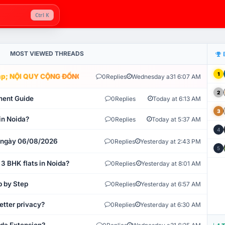
Ctrl K
MOST VIEWED THREADS
1
; NỘI QUY CỘNG ĐỒNG VLIKE.VN: HỆ THỐNG GIÁM SÁT TỰ ĐỘNG V
0
Replies
Wednesday a31 6:07 AM
2
ment Guide
0
Replies
Today at 6:13 AM
3
in Noida?
0
Replies
Today at 5:37 AM
4
t ngày 06/08/2026
0
Replies
Yesterday at 2:43 PM
5
 3 BHK flats in Noida?
0
Replies
Yesterday at 8:01 AM
p by Step
0
Replies
Yesterday at 6:57 AM
etter privacy?
0
Replies
Yesterday at 6:30 AM