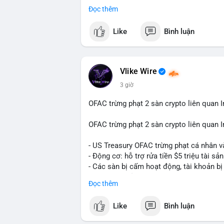
Đọc thêm
Điều gì đang thúc đẩy sự tăng trưởng vư
sâu về xu hướng công nghệ và nhu cầu thị
Like
Bình luận
Vlike Wire
3 giờ
OFAC trừng phạt 2 sàn crypto liên quan I
OFAC trừng phạt 2 sàn crypto liên quan I
- US Treasury OFAC trừng phạt cá nhân v
- Động cơ: hỗ trợ rửa tiền $5 triệu tài sản
- Các sàn bị cấm hoạt động, tài khoản bị
- Tác động: rủi ro cho thị trường crypto, 
Đọc thêm
#binancesquare
#cryptonews
#ofac
#us
Like
Bình luận
$btc $eth