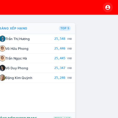
BẢNG XẾP HẠNG
TOP 5
Trần Thị Hương
25,548
VNĐ
À CHẾ TÀI XỬ LÝ VI PHẠM
Võ Hữu Phong
25,446
VNĐ
Trần Ngọc Hà
25,445
VNĐ
Võ Duy Phong
25,347
VNĐ
Đặng Kim Quỳnh
25,246
VNĐ