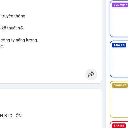
SOL VIP #
 truyền thông
 kỹ thuật số.
 công ty năng lượng.
hẹ.
ADA #6
DOGE #7
CH BTC LỚN
TRX #8