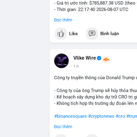
- Giá trị ước tính: $785,887.38 USD (theo
- Thời gian: 22:17:40 2026-08-07 UTC
Đọc thêm
Nhận định phân tích hành vi của Cá voi d
đương gần 786 nghìn USD được di chuyển
Like
Bình luận
giá $64,909.56 đang nằm gần vùng kháng 
bước chuẩn bị thanh khoản để bán ra, ho
phí giao dịch. Việc di chuyển một phần 
dò thanh khoản thị trường trước khi có 
Vlike Wire
1 h
Lời khuyên cho nhà đầu tư nhỏ lẻ: Theo d
nguồn. Khối lượng này chưa đủ tạo áp lự
Công ty truyền thông của Donald Trump 
dịch tương tự trong 24 giờ tới, khả năng
mục hợp lý, tránh FOMO mua đuổi ở vùng 
- Công ty của ông Trump sẽ hủy thỏa thuậ
- Kế hoạch xây dựng kho dự trữ CRO trị g
#12dot1btc
#786kusd
#dichuyenvinuong
- Không tích hợp thị trường dự đoán lên 
#binancesquare
#cryptonews
#cro
#tru
Đọc thêm
$cro