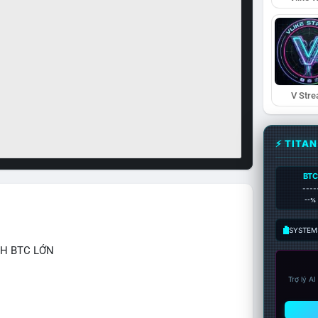
V Str
⚡ TITA
BTC
----
--%
SYSTEM:
CH BTC LỚN
Trợ lý A