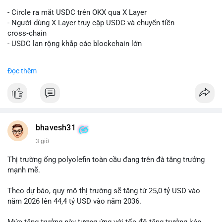
#vlikevn
#titanbot
- Circle ra mắt USDC trên OKX qua X Layer
📰 Nguồn: Decrypt
- Người dùng X Layer truy cập USDC và chuyển tiền
cross‑chain
- USDC lan rộng khắp các blockchain lớn
#binancesquare
#cryptonews
#usdc
#okx
#xlayer
Đọc thêm
$usdc
#vlikevn
#titanbot
📰 Nguồn: Cointelegraph
bhavesh31
3 giờ
Thị trường ống polyolefin toàn cầu đang trên đà tăng trưởng
mạnh mẽ.
Theo dự báo, quy mô thị trường sẽ tăng từ 25,0 tỷ USD vào
năm 2026 lên 44,4 tỷ USD vào năm 2036.