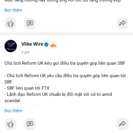
Mức tăng trưởng này tương ứng với tốc độ tăng trưởng kép
hàng năm (CAGR) đạt 5,9% trong giai đoạn dự báo.
Đọc thêm
Đây là tín hiệu tích cực cho các nhà sản xuất, nhà phân phối và
nhà đầu tư trong ngành vật liệu xây dựng và hạ tầng.
Bạn đánh giá thế nào về tiềm năng của dòng sản phẩm ống
nhựa polyolefin trong tương lai?
Vlike Wire
3 giờ
Chủ tịch Reform UK kêu gọi điều tra quyên góp liên quan SBF
- Chủ tịch Reform UK yêu cầu điều tra quyên góp liên quan tới
SBF.
- SBF liên quan tới FTX.
- Lãnh đạo Reform UK chuẩn bị đối mặt với cử tri amid
scandal.
- Sự kiện có thể ảnh hưởng đến hình ảnh SBF và FTX.
Đọc thêm
- Không có thông tin tác động thị trường ngay lập tức.
#binancesquare
#cryptonews
#sbf
#ftx
#reformuk
$btc $eth