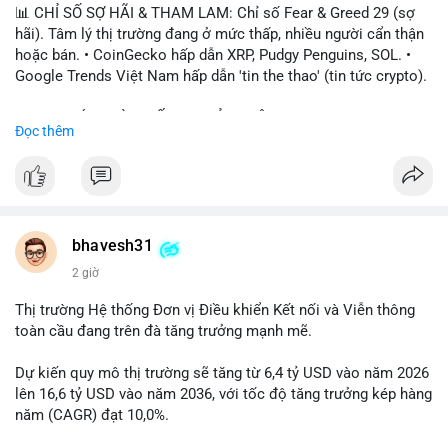
📊 CHỈ SỐ SỢ HÃI & THAM LAM: Chỉ số Fear & Greed 29 (sợ
hãi). Tâm lý thị trường đang ở mức thấp, nhiều người cẩn thận
hoặc bán. • CoinGecko hấp dẫn XRP, Pudgy Penguins, SOL. •
Google Trends Việt Nam hấp dẫn 'tin the thao' (tin tức crypto).
📈 XU HƯỚNG TÌM KIẾM & THẢO LUẬN: • XRP, SOL, PENGU,
Đọc thêm
ONDO, CASHCAT. • Chủ đề 'tô thị ty na' (tỷ giá) và 'giao thông'
(giao thông tài chính). • Bàn tán Binance Square tập trung vào
BTC breakout và lệnh long/short.
💬 DÒNG CHẢY TIN TỨC & TRUYỀN THÔNG: • Trump khẳng
định crypto là 'vấn đề lớn' giúp giảm áp lực USD. • Binance hỗ
bhavesh31
trợ cổ phiếu Apple/IBM. • Bài đăng hấp dẫn về $HFT, $SKYAI,
2 giờ
$BICO. • Tin nhắn cảnh báo về hack North Korea (Bybit).
Thị trường Hệ thống Đơn vị Điều khiển Kết nối và Viễn thông
💡 NHẬN ĐỊNH & KHUYẾN NGHỊ: Tâm lý thị trường đang phân
toàn cầu đang trên đà tăng trưởng mạnh mẽ.
cực. Sợ hãi do chỉ số thấp, nhưng hấp dẫn từ xu hướng meme
coin (PENGU, CASHCAT) và tin cậy từ các dự án lớn (BTC,
Dự kiến quy mô thị trường sẽ tăng từ 6,4 tỷ USD vào năm 2026
SOL). Rủi ro tăng nếu không có thông tin rõ ràng về quy định.
lên 16,6 tỷ USD vào năm 2036, với tốc độ tăng trưởng kép hàng
năm (CAGR) đạt 10,0%.
📊 Nguồn: Radar Tâm Lý Thị Trường