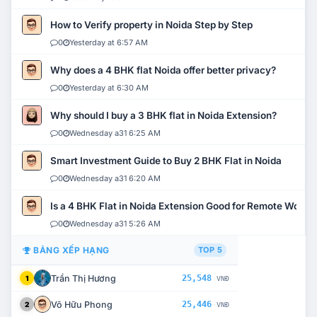
How to Verify property in Noida Step by Step
0
Yesterday at 6:57 AM
Why does a 4 BHK flat Noida offer better privacy?
0
Yesterday at 6:30 AM
Why should I buy a 3 BHK flat in Noida Extension?
0
Wednesday a31 6:25 AM
Smart Investment Guide to Buy 2 BHK Flat in Noida
0
Wednesday a31 6:20 AM
Is a 4 BHK Flat in Noida Extension Good for Remote Work?
0
Wednesday a31 5:26 AM
BẢNG XẾP HẠNG
TOP 5
Trần Thị Hương
25,548
1
VNĐ
Võ Hữu Phong
25,446
2
VNĐ