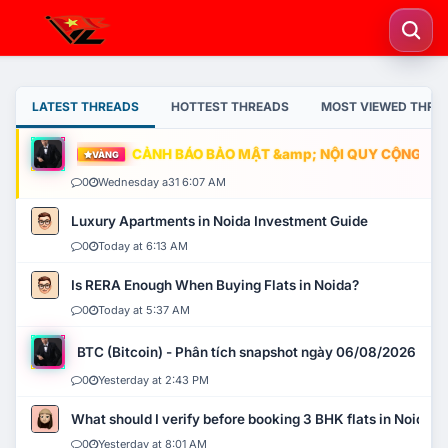
LATEST THREADS
HOTTEST THREADS
MOST VIEWED THRE
CẢNH BÁO BẢO MẬT &amp; NỘI QUY CỘNG ĐỒNG
VÀNG
0
Wednesday a31 6:07 AM
Luxury Apartments in Noida Investment Guide
0
Today at 6:13 AM
Is RERA Enough When Buying Flats in Noida?
0
Today at 5:37 AM
BTC (Bitcoin) - Phân tích snapshot ngày 06/08/2026
0
Yesterday at 2:43 PM
What should I verify before booking 3 BHK flats in Noida?
0
Yesterday at 8:01 AM