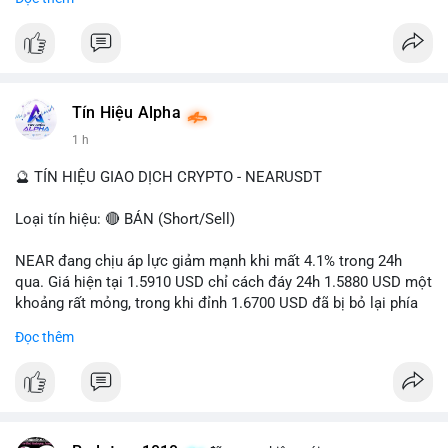
- Tác động: rủi ro cho thị trường crypto, tăng áp lực pháp lý.
#binancesquare
#cryptonews
#ofac
#ussanctions
#iran
$btc $eth
Tín Hiệu Alpha
#vlikevn
#titanbot
1 h
📰 Nguồn: Cointelegraph
🔮 TÍN HIỆU GIAO DỊCH CRYPTO - NEARUSDT
Loại tín hiệu: 🔴 BÁN (Short/Sell)
NEAR đang chịu áp lực giảm mạnh khi mất 4.1% trong 24h
qua. Giá hiện tại 1.5910 USD chỉ cách đáy 24h 1.5880 USD một
khoảng rất mỏng, trong khi đỉnh 1.6700 USD đã bị bỏ lại phía
sau. Biên độ dao động ngày đạt 4.9%, cho thấy phe bán đang
Đọc thêm
kiểm soát hoàn toàn. Khối lượng giao dịch 10.29 triệu NEAR
không đủ lớn để tạo lực đỡ, xác nhận xu hướng đi xuống đang
tiếp diễn.
Khuyến nghị giao dịch: