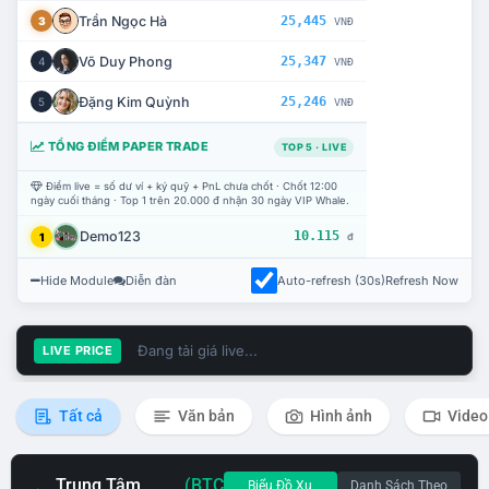
Trần Ngọc Hà
25,445
3
VNĐ
Võ Duy Phong
25,347
4
VNĐ
Đặng Kim Quỳnh
25,246
5
VNĐ
TỔNG ĐIỂM PAPER TRADE
TOP 5 · LIVE
Điểm live = số dư ví + ký quỹ + PnL chưa chốt · Chốt 12:00
ngày cuối tháng · Top 1 trên 20.000 đ nhận 30 ngày VIP Whale.
Demo123
10.115
1
đ
Hide Module
Diễn đàn
Auto-refresh (30s)
Refresh Now
Đang tải giá live...
LIVE PRICE
Tất cả
Văn bản
Hình ảnh
Video
Trung Tâm
(BTC
Biểu Đồ Xu
Danh Sách Theo