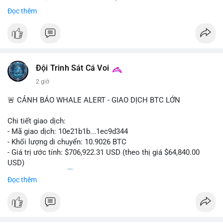
Sự tăng trưởng này được thúc đẩy bởi nhu cầu ngày càng cao
Đọc thêm
trong các lĩnh vực ô tô, logistics và thiết bị thông minh.
Doanh nghiệp cần theo dõi xu hướng này để nắm bắt cơ hội
đầu tư và phát triển giải pháp kết nối tiên tiến.
Đội Trinh Sát Cá Voi
2 giờ
🚨 CẢNH BÁO WHALE ALERT - GIAO DỊCH BTC LỚN
Chi tiết giao dịch:
- Mã giao dịch: 10e21b1b...1ec9d344
- Khối lượng di chuyển: 10.9026 BTC
- Giá trị ước tính: $706,922.31 USD (theo thị giá $64,840.00
USD)
- Thời gian: 18:20
0 2026-08-07 UTC
Đọc thêm
Nhận định phân tích:
Giao dịch 10.9 BTC trị giá hơn 706 nghìn USD được thực hiện
trong khung giờ thanh khoản mỏng (giờ châu Á) cho thấy chủ