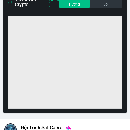
Crypto
)
Hướng
Dõi
Đội Trinh Sát Cá Voi