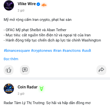
Vlike Wire
2 giờ
Mỹ mở rộng cấm Iran crypto, phạt hai sàn
- OFAC Mỹ phạt Shelbit và Aban Tether
- Mục tiêu: cắt nguồn tiền điện tử và ngoại tệ của Iran
- Hành động tiếp tục chiến dịch áp lực tài chính Washington
#binancesquare
#cryptonews
#iran
#sanctions
#usdt
Đọc thêm
$usdt
#vlikevn
#titanbot
📰 Nguồn: CoinDesk
Coin Radar
2 giờ
Radar Tâm Lý Thị Trường: Sợ hãi và hấp dẫn đồng mơ