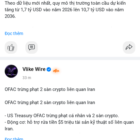
Theo dữ liệu mới nhất, quy mô thị trường toàn cầu dự kiến
Lời khuyên: Nhà đầu tư nhỏ lẻ nên quan sát thêm 2-4 giờ sau
tăng từ 1,7 tỷ USD vào năm 2026 lên 10,7 tỷ USD vào năm
khi giao dịch được xác nhận, tránh hành động theo cảm xúc.
2036.
Xác minh địa chỉ ví đích trước khi đưa ra quyết định vào lệnh,
ưu tiên quản trị rủi ro trong giai đoạn biến động mạnh.
Mức tăng trưởng này tương ứng với tốc độ tăng trưởng kép
Đọc thêm
hàng năm (CAGR) ấn tượng lên tới 20,2%.
#99dot6btc
#capvoichuyentien
#vilanhtichluy
#aplucban
#btcmempool65k
Điều gì đang thúc đẩy sự tăng trưởng vượt bậc này? Hãy cùng
theo dõi các phân tích chuyên sâu về xu hướng công nghệ và
nhu cầu thị trường trong thời gian tới.
Vlike Wire
33 m
OFAC trừng phạt 2 sàn crypto liên quan Iran
OFAC trừng phạt 2 sàn crypto liên quan Iran
- US Treasury OFAC trừng phạt cá nhân và 2 sàn crypto.
- Động cơ: hỗ trợ rửa tiền $5 triệu tài sản kỹ thuật số liên quan
Iran.
- Các sàn bị cấm hoạt động, tài khoản bị khóa.
Đọc thêm