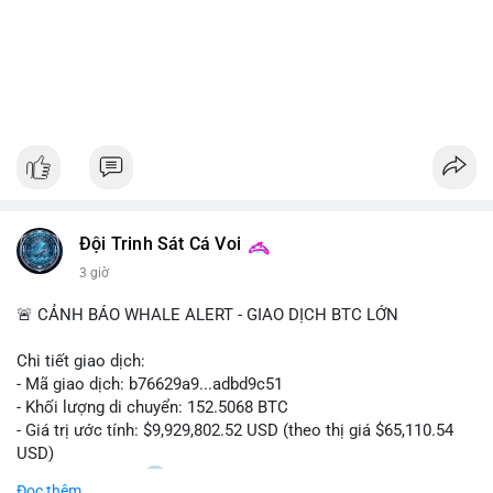
Đội Trinh Sát Cá Voi
3 giờ
🚨 CẢNH BÁO WHALE ALERT - GIAO DỊCH BTC LỚN
Chi tiết giao dịch:
- Mã giao dịch: b76629a9...adbd9c51
- Khối lượng di chuyển: 152.5068 BTC
- Giá trị ước tính: $9,929,802.52 USD (theo thị giá $65,110.54
USD)
- Thời gian: 17:20
1 2026-08-08 UTC
Đọc thêm