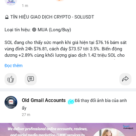
1 m
🔮 TÍN HIỆU GIAO DỊCH CRYPTO - SOLUSDT
Loại tín hiệu: 🟢 MUA (Long/Buy)
SOL đang cho thấy sức mạnh khi giá hiện tại $76.16 bám sát
vùng đỉnh 24h $76.81, cách đáy $73.57 tới 3.5%. Biến động
dương +2.89% cùng khối lượng giao dịch 1.42 triệu SOL cho
thấy lực cầu chủ động đang chiếm ưu thế, phe mua kiểm soát
Đọc thêm
hoàn toàn nhịp điều chỉnh.
Khuyến nghị giao dịch cụ thể:
- Vùng Entry: 75.80 - 76.20 (chờ retest vùng kháng cự cũ thành
hỗ trợ)
- Mục tiêu chốt lời: TP1: 77.50, TP2: 78.80
Old Gmail Accounts
Đã thay đổi ảnh bìa của anh
- Cắt lỗ: 74.90 (dưới vùng hỗ trợ gần nhất)
ấy
27 m
Quản trị vốn: Khối lượng vào lệnh tối đa 2-3% tài khoản, ưu tiên
chốt 50% vị thế tại TP1 và dời stop loss về điểm hòa vốn.