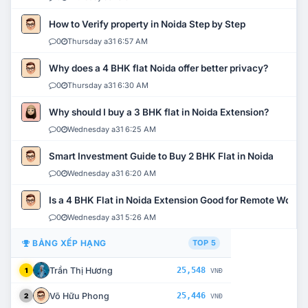
How to Verify property in Noida Step by Step
0
Thursday a31 6:57 AM
Why does a 4 BHK flat Noida offer better privacy?
0
Thursday a31 6:30 AM
Why should I buy a 3 BHK flat in Noida Extension?
0
Wednesday a31 6:25 AM
Smart Investment Guide to Buy 2 BHK Flat in Noida
0
Wednesday a31 6:20 AM
Is a 4 BHK Flat in Noida Extension Good for Remote Work?
0
Wednesday a31 5:26 AM
BẢNG XẾP HẠNG
TOP 5
Trần Thị Hương
25,548
1
VNĐ
Võ Hữu Phong
25,446
2
VNĐ