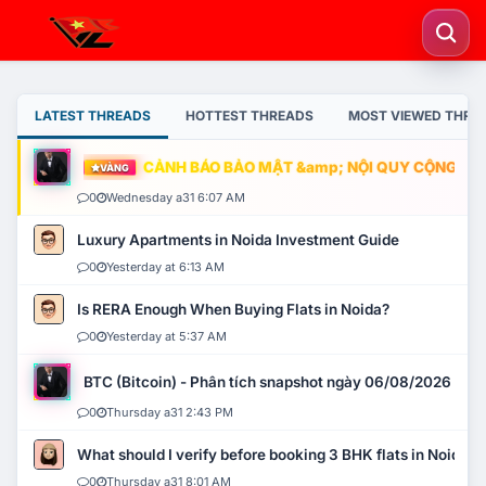
LATEST THREADS
HOTTEST THREADS
MOST VIEWED THRE
CẢNH BÁO BẢO MẬT &amp; NỘI QUY CỘNG ĐỒNG
VÀNG
0
Wednesday a31 6:07 AM
Luxury Apartments in Noida Investment Guide
0
Yesterday at 6:13 AM
Is RERA Enough When Buying Flats in Noida?
0
Yesterday at 5:37 AM
BTC (Bitcoin) - Phân tích snapshot ngày 06/08/2026
0
Thursday a31 2:43 PM
What should I verify before booking 3 BHK flats in Noida?
0
Thursday a31 8:01 AM