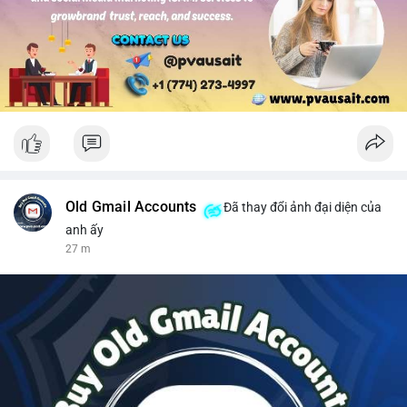
#solusdt
#longsol
#vung76
#breakoutsol
#lenhmuasol
Old Gmail Accounts
Đã thay đổi ảnh đại diện của
anh ấy
27 m