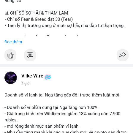
Bùng Nổ
#sand
#bitgo
#solana
#stablecoin
#regulation
📊 CHỈ SỐ SỢ HÃI & THAM LAM
$btc $eth $sol $xrp $cc $sky $sand $skr
#skr
• Chỉ số Fear & Greed đạt 30 (Fear)
• Tâm lý thị trường đang ở mức sợ hãi, nhà đầu tư thận trọng.
#vlikevn
#titanbot
📈 XU HƯỚNG TÌM KIẾM & THẢO LUẬN
Đọc thêm
📰 Nguồn: Decrypt
• CoinGecko Trending: PENGU, TUT, ACE, CASHCAT, ANSEM,
STONKBROKER, UNI
• LunarCrush Trending: Ethereum, Solana, Dogecoin, Polkadot,
Chainlink, Taylor Swift, Tesla
• Google Trends Việt Nam: Real Madrid, Giao hữu câu lạc bộ,
Tinh hà say hi
Vlike Wire
2 giờ
💬 DÒNG CHẢY TIN TỨC & TRUYỀN THÔNG
• Binance Square: Cộng đồng đang tranh luận về lệnh
Doanh số ví lạnh tại Nga tăng gấp đôi trước thềm luật mới
Long/Short, kỳ vọng vào các kèo $ACE, $RAVE và lo ngại tin
xấu từ SpaceX/Musk.
- Doanh số ví phần cứng tại Nga tăng hơn 100%.
• Tin tức quốc tế: US spot Bitcoin ETFs ghi nhận dòng tiền 1 tỷ
- Giá trung bình trên Wildberries giảm 13% xuống còn 7.900
USD; Nansen founder dự báo Bitcoin không dưới 60K; Chi tiêu
rubles.
thẻ Crypto đạt ATH 759 triệu USD.
- mở rộng danh mục sản phẩm ví lạnh.
• Thông báo Binance: Hỗ trợ cổ tức Apple/IBM qua bStocks;
- Nhu cầu tăng mạnh khi các quy định mới về crypto sắp được