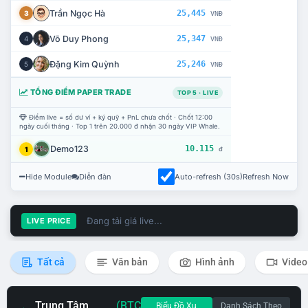
Trần Ngọc Hà
25,445
3
VNĐ
Võ Duy Phong
25,347
4
VNĐ
Đặng Kim Quỳnh
25,246
5
VNĐ
TỔNG ĐIỂM PAPER TRADE
TOP 5 · LIVE
Điểm live = số dư ví + ký quỹ + PnL chưa chốt · Chốt 12:00
ngày cuối tháng · Top 1 trên 20.000 đ nhận 30 ngày VIP Whale.
Demo123
10.115
1
đ
Hide Module
Diễn đàn
Auto-refresh (30s)
Refresh Now
Đang tải giá live...
LIVE PRICE
Tất cả
Văn bản
Hình ảnh
Video
Trung Tâm
(BTC
Biểu Đồ Xu
Danh Sách Theo