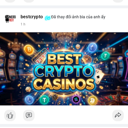
bestcrypto
Đã thay đổi ảnh bìa của anh ấy
1 h