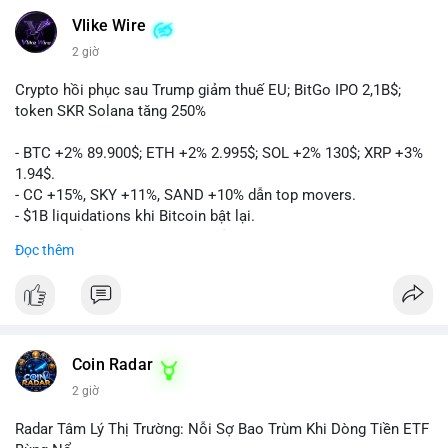
Vlike Wire
2 giờ
Crypto hồi phục sau Trump giảm thuế EU; BitGo IPO 2,1B$;
token SKR Solana tăng 250%
- BTC +2% 89.900$; ETH +2% 2.995$; SOL +2% 130$; XRP +3%
1.94$.
- CC +15%, SKY +11%, SAND +10% dẫn top movers.
- $1B liquidations khi Bitcoin bật lại.
- Trump hủy thuế EU, tín hiệu giảm áp lực.
Đọc thêm
- Vitalik đề xuất DVT staking cho Ethereum.
- BitGo IPO 18$/cổ phiếu, trị giá ~2B$.
- Senate Ag Committee tiến hành Clarity Act.
- Newrez tính crypto vào điều kiện vay nhà.
- HK cấp giấy phép stablecoin mới.
- Tòa án Nga công nhận crypto là tài sản.
Coin Radar
- Trump hy vọng ký bill cấu trúc thị trường crypto.
2 giờ
- Saga EVM bị hack 7M$, quỹ trộm chuyển sang Ethereum.
- Steak ’n Shake thưởng BTC cho nhân viên.
Radar Tâm Lý Thị Trường: Nỗi Sợ Bao Trùm Khi Dòng Tiền ETF
#binancesquare
#cryptonews
#btc
#eth
#sol
#xrp
#cc
#sky