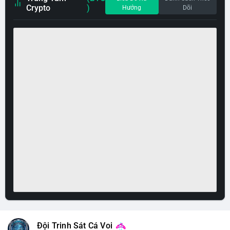
Crypto
)
Hướng
Dõi
Đội Trinh Sát Cá Voi