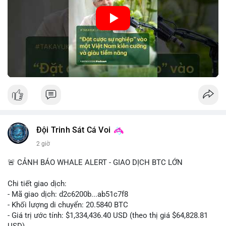
🎥 Xem video trực tiếp tại:
• Tâm lý ngắn hạn: Tiêu cực do dữ liệu việc làm Mỹ kém khả
quan và sự bất định về pháp lý tại Mỹ.
Nguồn: VIETSUCCESS
• Hành động: Cẩn trọng với các lệnh đòn bẩy cao; theo dõi sát
biến động kinh tế vĩ mô Mỹ.
📊 Nguồn: Radar Tâm Lý Thị Trường
Đội Trinh Sát Cá Voi
2 giờ
🚨 CẢNH BÁO WHALE ALERT - GIAO DỊCH BTC LỚN
Chi tiết giao dịch:
- Mã giao dịch: d2c6200b...ab51c7f8
- Khối lượng di chuyển: 20.5840 BTC
- Giá trị ước tính: $1,334,436.40 USD (theo thị giá $64,828.81