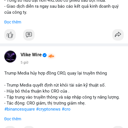
- Tổng sở hữu đạt hơn 492.000 cổ phiếu sau đợt mua.
- Giao dịch diễn ra ngay sau báo cáo kết quả kinh doanh quý
của công ty.
Đọc thêm
#abtc
#cryptonews
#stockmarket
#trump
$btc $eth
#vlikevn
#titanbot
Vlike Wire
📰 Nguồn: CoinDesk
5 giờ
Trump Media hủy hợp đồng CRO, quay lại truyền thông
- Trump Media quyết định rút khỏi tài sản kỹ thuật số.
- Hủy bỏ thỏa thuận kho CRO của .
- Tập trung vào truyền thông và sáp nhập công ty năng lượng.
- Tác động: CRO giảm, thị trường giảm nhẹ.
#binancesquare
#cryptonews
#cro
Đọc thêm
$cro