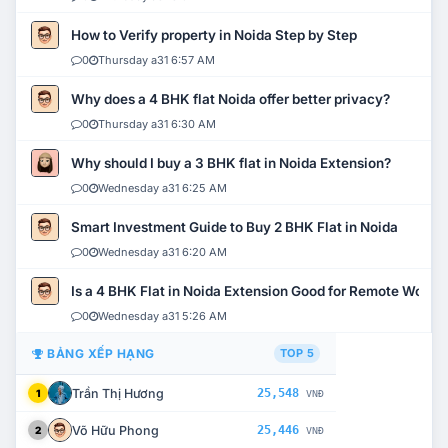
How to Verify property in Noida Step by Step
0
Thursday a31 6:57 AM
Why does a 4 BHK flat Noida offer better privacy?
0
Thursday a31 6:30 AM
Why should I buy a 3 BHK flat in Noida Extension?
0
Wednesday a31 6:25 AM
Smart Investment Guide to Buy 2 BHK Flat in Noida
0
Wednesday a31 6:20 AM
Is a 4 BHK Flat in Noida Extension Good for Remote Work?
0
Wednesday a31 5:26 AM
BẢNG XẾP HẠNG
TOP 5
Trần Thị Hương
25,548
1
VNĐ
Võ Hữu Phong
25,446
2
VNĐ