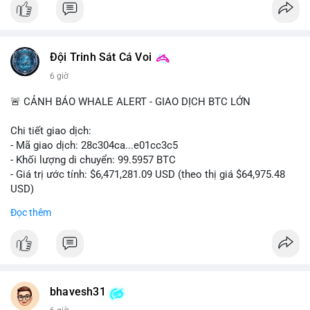
#vlikevn
#titanbot
📰 Nguồn: CoinDesk
Đội Trinh Sát Cá Voi
6 giờ
🚨 CẢNH BÁO WHALE ALERT - GIAO DỊCH BTC LỚN
Chi tiết giao dịch:
- Mã giao dịch: 28c304ca...e01cc3c5
- Khối lượng di chuyển: 99.5957 BTC
- Giá trị ước tính: $6,471,281.09 USD (theo thị giá $64,975.48
USD)
- Thời gian: 20:19:36 2026-08-07 UTC
Đọc thêm
Nhận định phân tích: Khối lượng 99.6 BTC chưa xác nhận, trị
giá hơn 6.47 triệu USD, cho thấy dấu hiệu chuyển tiền quy mô
lớn. Với mức giá BTC quanh vùng 65K USD, hành vi này thường
gặp ở hai kịch bản: cá voi nạp lên sàn giao dịch để chuẩn bị
thanh khoản hoặc bán, hoặc chuyển sang ví lạnh nhằm tích lũy
bhavesh31
dài hạn. Việc giao dịch chưa được xác nhận tạo tâm lý thận