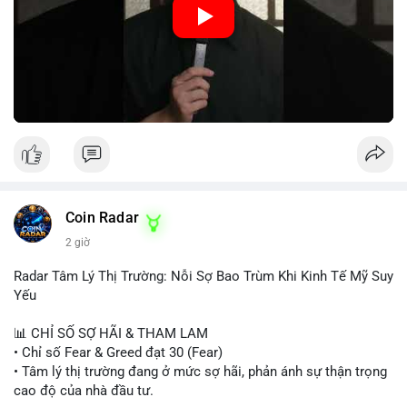
hiệu tích cực, nhưng Funding Rate thấp và tâm lý Fear cho thấy
chưa có động lực tăng giá mạnh. Nhà đầu tư nên thận trọng,
tránh sử dụng đòn bẩy cao. Với Vlike Market Index ở mức
42/100, chiến lược hợp lý là quan sát và chờ đợi tín hiệu rõ
ràng hơn. Nếu BTC giữ được vùng hỗ trợ hiện tại và Fear &
Greed Index phục hồi lên trên 40, có thể xem xét mua dần.
Ngược lại, nếu phá vỡ hỗ trợ, nên cắt lỗ sớm.
#vlikemarketindex42
#fearindex30
#fundingratethap
#phigiadathap
#tvlondinh
Coin Radar
2 giờ
Radar Tâm Lý Thị Trường: Nỗi Sợ Bao Trùm Khi Kinh Tế Mỹ Suy
Yếu
📊 CHỈ SỐ SỢ HÃI & THAM LAM
• Chỉ số Fear & Greed đạt 30 (Fear)
• Tâm lý thị trường đang ở mức sợ hãi, phản ánh sự thận trọng
cao độ của nhà đầu tư.