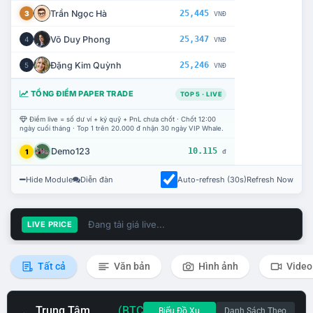
Trần Ngọc Hà
25,445
3
VNĐ
Võ Duy Phong
25,347
4
VNĐ
Đặng Kim Quỳnh
25,246
5
VNĐ
TỔNG ĐIỂM PAPER TRADE
TOP 5 · LIVE
Điểm live = số dư ví + ký quỹ + PnL chưa chốt · Chốt 12:00
ngày cuối tháng · Top 1 trên 20.000 đ nhận 30 ngày VIP Whale.
Demo123
10.115
1
đ
Hide Module
Diễn đàn
Auto-refresh (30s)
Refresh Now
Đang tải giá live...
LIVE PRICE
Tất cả
Văn bản
Hình ảnh
Video
Trung Tâm
(BTC
Biểu Đồ Xu
Danh Sách Theo