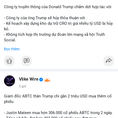
dịch. Việc di chuyển một phần nhỏ trong tổng nắm giữ cho
thấy cá voi đang thăm dò thanh khoản thị trường trước khi có
Công ty truyền thông của Donald Trump chấm dứt hợp tác với
hành động lớn hơn.
- Công ty của ông Trump sẽ hủy thỏa thuận với .
Lời khuyên cho nhà đầu tư nhỏ lẻ: Theo dõi xác nhận giao dịch
- Kế hoạch xây dựng kho dự trữ CRO trị giá nhiều tỷ USD bị hủy
và dòng tiền tiếp theo từ ví nguồn. Khối lượng này chưa đủ tạo
bỏ.
áp lực bán mạnh, nhưng nếu xuất hiện thêm 2-3 giao dịch
- Không tích hợp thị trường dự đoán lên mạng xã hội Truth
tương tự trong 24 giờ tới, khả năng cao là sóng điều chỉnh
Social.
ngắn hạn. Giữ tỷ trọng danh mục hợp lý, tránh FOMO mua đuổi
Đọc thêm
ở vùng giá hiện tại.
#binancesquare
#cryptonews
#cro
#trump
#truthsocial
#12dot1btc
#786kusd
#dichuyenvinuong
#khangcu64900
$cro
#mempoolbtc
#vlikevn
#titanbot
Vlike Wire
📰 Nguồn: Cointelegraph
5 giờ
Giám đốc ABTC thân Trump chi gần 2 triệu USD mua thêm cổ
phiếu
- Justin Mateen mua hơn 306.000 cổ phiếu ABTC trong 2 ngày.