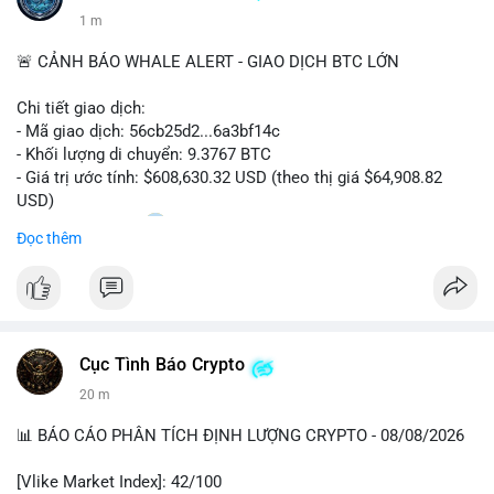
1 m
🚨 CẢNH BÁO WHALE ALERT - GIAO DỊCH BTC LỚN
Chi tiết giao dịch:
- Mã giao dịch: 56cb25d2...6a3bf14c
- Khối lượng di chuyển: 9.3767 BTC
- Giá trị ước tính: $608,630.32 USD (theo thị giá $64,908.82
USD)
- Thời gian: 02:20
0 2026-08-08 UTC
Đọc thêm
Nhận định phân tích:
Giao dịch gần 610 nghìn USD được thực hiện trong khung giờ
sáng sớm, thời điểm thanh khoản mỏng, cho thấy chủ ví ưu
tiên sự riêng tư hơn là tốc độ khớp lệnh. Với khối lượng trung
Cục Tình Báo Crypto
bình lớn này, khả năng cao là cá voi đang tái phân bổ tài sản
giữa các ví nóng hoặc chuyển sang ví lạnh để tích lũy dài hạn,
20 m
thay vì hành động bán tháo. Tuy nhiên, nếu dòng tiền này đổ
vào sàn giao dịch tập trung trong các khối tiếp theo, áp lực
📊 BÁO CÁO PHÂN TÍCH ĐỊNH LƯỢNG CRYPTO - 08/08/2026
bán sẽ gia tăng đáng kể, tác động tiêu cực đến tâm lý nhà đầu
cơ ngắn hạn.
[Vlike Market Index]: 42/100