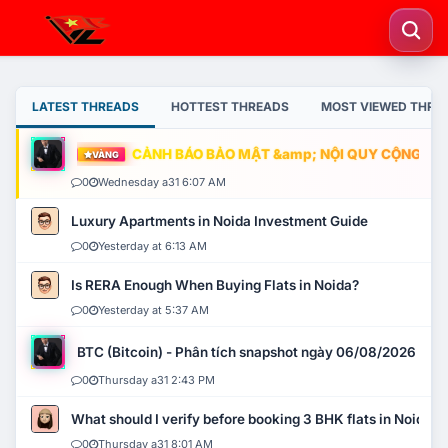
LATEST THREADS
HOTTEST THREADS
MOST VIEWED THRE
CẢNH BÁO BẢO MẬT &amp; NỘI QUY CỘNG ĐỒNG
VÀNG
0
Wednesday a31 6:07 AM
Luxury Apartments in Noida Investment Guide
0
Yesterday at 6:13 AM
Is RERA Enough When Buying Flats in Noida?
0
Yesterday at 5:37 AM
BTC (Bitcoin) - Phân tích snapshot ngày 06/08/2026
0
Thursday a31 2:43 PM
What should I verify before booking 3 BHK flats in Noida?
0
Thursday a31 8:01 AM