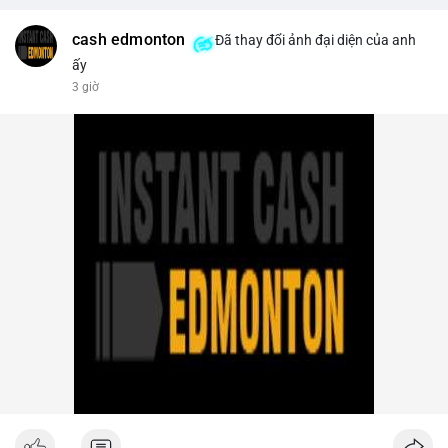
trên sàn tập trung giảm xuống 4.000 tỷ USD, thấp nhất 31
tháng. NEAR giảm 4,1% xuống 1,5910 USD, chịu áp lực bán
cash edmonton
Đã thay đổi ảnh đại diện của anh
mạnh.
ấy
3 giờ
- Quy định & Pháp lý: OFAC trừng phạt 2 sàn crypto liên quan
Iran (Shelbit, Aban Tether) vì rửa tiền 5 triệu USD. Nga triệt phá
mạng lưới sàn crypto bất hợp pháp tại Moscow, bắt giữ 20 đối
tượng. Trump Media hủy thỏa thuận kho dự trữ CRO trị giá
nhiều tỷ USD, khiến CRO giảm mạnh.
- Tổ chức & Công nghệ: Bybit khởi kiện Triều Tiên và Lazarus
Group vụ hack 1,5 tỷ USD, đã nhận lệnh đóng băng tài sản.
Circle mở rộng USDC lên OKX qua X Layer. BitGo IPO thành
công ở mức 18 USD/cổ phiếu, định giá 2 tỷ USD.
Nhà đầu tư nên theo dõi sát dòng tiền cá voi khi xuất hiện
nhiều giao dịch lớn (từ 4 BTC đến 210 BTC) trong ngày, ưu tiên
quản trị rủi ro trong bối cảnh thanh khoản suy yếu.
Xem chi tiết các bài viết đầy đủ tại dòng thời gian của Vlike.vn!