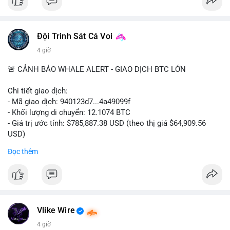
#ofacsanctions
#bitgoipo
#bybitlawsuit
#crodelist
#nearshortsignal
Đội Trinh Sát Cá Voi
4 giờ
🚨 CẢNH BÁO WHALE ALERT - GIAO DỊCH BTC LỚN
Chi tiết giao dịch:
- Mã giao dịch: 940123d7...4a49099f
- Khối lượng di chuyển: 12.1074 BTC
- Giá trị ước tính: $785,887.38 USD (theo thị giá $64,909.56
USD)
- Thời gian: 22:17:40 2026-08-07 UTC
Đọc thêm
Nhận định phân tích hành vi của Cá voi dựa trên giao dịch này:
Khối lượng 12.1 BTC tương đương gần 786 nghìn USD được di
chuyển trong một giao dịch chưa xác nhận duy nhất. Mức giá
$64,909.56 đang nằm gần vùng kháng cự tâm lý quan trọng.
Động thái này có thể là bước chuẩn bị thanh khoản để bán ra,
Vlike Wire
hoặc tái phân bổ tài sản giữa các ví nóng nhằm tối ưu phí giao
4 giờ