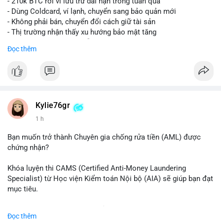
- 210k BTC rời ví lưu trữ dài hạn trong tuần qua
- Dùng Coldcard, ví lạnh, chuyển sang bảo quản mới
- Không phải bán, chuyển đổi cách giữ tài sản
- Thị trường nhận thấy xu hướng bảo mật tăng
- BTC tiếp tục giữ vị trí dẫn đầu
Đọc thêm
#binancesquare
#cryptonews
#btc
$btc
#vlikevn
#titanbot
Kylie76gr
1 h
📰 Nguồn: CoinDesk
Bạn muốn trở thành Chuyên gia chống rửa tiền (AML) được
chứng nhận?
Khóa luyện thi CAMS (Certified Anti-Money Laundering
Specialist) từ Học viện Kiểm toán Nội bộ (AIA) sẽ giúp bạn đạt
mục tiêu.
Chương trình được thiết kế bởi các chuyên gia hàng đầu, bao
Đọc thêm
gồm tài liệu toàn diện, câu hỏi thực hành, bài thi thử sát thực