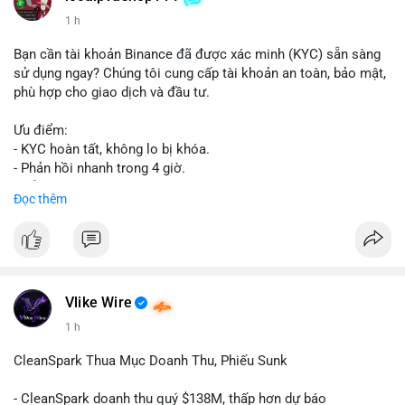
1 h
Bạn cần tài khoản Binance đã được xác minh (KYC) sẵn sàng
sử dụng ngay? Chúng tôi cung cấp tài khoản an toàn, bảo mật,
phù hợp cho giao dịch và đầu tư.
Ưu điểm:
- KYC hoàn tất, không lo bị khóa.
- Phản hồi nhanh trong 4 giờ.
- Hỗ trợ tận tình 24/7.
Đọc thêm
Liên hệ ngay để được tư vấn:
📞 WhatsApp: +1 660 215-8938
✈️ Telegram: @localpvashop
Vlike Wire
1 h
CleanSpark Thua Mục Doanh Thu, Phiếu Sunk
- CleanSpark doanh thu quý $138M, thấp hơn dự báo