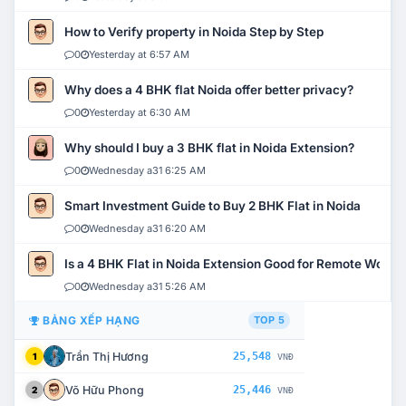
How to Verify property in Noida Step by Step
0
Yesterday at 6:57 AM
Why does a 4 BHK flat Noida offer better privacy?
0
Yesterday at 6:30 AM
Why should I buy a 3 BHK flat in Noida Extension?
0
Wednesday a31 6:25 AM
Smart Investment Guide to Buy 2 BHK Flat in Noida
0
Wednesday a31 6:20 AM
Is a 4 BHK Flat in Noida Extension Good for Remote Work?
0
Wednesday a31 5:26 AM
BẢNG XẾP HẠNG
TOP 5
Trần Thị Hương
25,548
1
VNĐ
Võ Hữu Phong
25,446
2
VNĐ