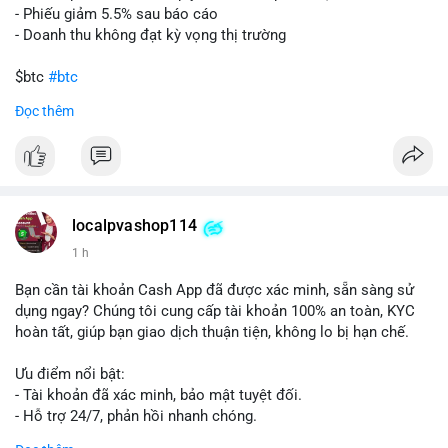
- Phiếu giảm 5.5% sau báo cáo
- Doanh thu không đạt kỳ vọng thị trường
$btc
#btc
Đọc thêm
#vlikevn
#titanbot
📰 Nguồn: Cointelegraph
localpvashop114
1 h
Bạn cần tài khoản Cash App đã được xác minh, sẵn sàng sử
dụng ngay? Chúng tôi cung cấp tài khoản 100% an toàn, KYC
hoàn tất, giúp bạn giao dịch thuận tiện, không lo bị hạn chế.
Ưu điểm nổi bật:
- Tài khoản đã xác minh, bảo mật tuyệt đối.
- Hỗ trợ 24/7, phản hồi nhanh chóng.
- Giao dịch minh bạch, đáng tin cậy.