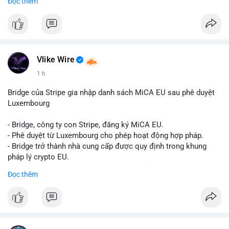
Đọc thêm
Liên hệ ngay để được tư vấn và sở hữu tài khoản ngay hôm
nay:
📞 WhatsApp: +1 660 215-8938
✈️ Telegram: @localpvashop
📧 Email: localpvashop@gmail.com
Vlike Wire
1 h
Bridge của Stripe gia nhập danh sách MiCA EU sau phê duyệt
Luxembourg
- Bridge, công ty con Stripe, đăng ký MiCA EU.
- Phê duyệt từ Luxembourg cho phép hoạt động hợp pháp.
- Bridge trở thành nhà cung cấp được quy định trong khung
pháp lý crypto EU.
- Tác động: tăng tính minh bạch, uy tín, mở rộng dịch vụ crypto.
Đọc thêm
#binancesquare
#cryptonews
#mica
#stripe
#bridge
#eu
#luxembourg
$btc $eth