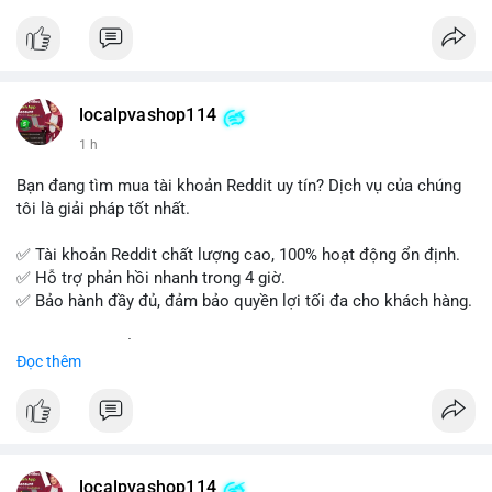
tế và lớp học trực tuyến linh hoạt.
Xây dựng nền tảng kiến thức AML vững chắc và tự tin bước
vào kỳ thi CAMS với sự chuẩn bị tốt nhất.
localpvashop114
Đăng ký ngay hôm nay để nâng cao năng lực và mở rộng cơ
1 h
hội nghề nghiệp trong lĩnh vực tài chính!
Bạn đang tìm mua tài khoản Reddit uy tín? Dịch vụ của chúng
tôi là giải pháp tốt nhất.
✅ Tài khoản Reddit chất lượng cao, 100% hoạt động ổn định.
✅ Hỗ trợ phản hồi nhanh trong 4 giờ.
✅ Bảo hành đầy đủ, đảm bảo quyền lợi tối đa cho khách hàng.
Liên hệ ngay để được tư vấn và đặt mua:
Đọc thêm
📞 WhatsApp: +1 660 215-8938
✈️ Telegram: @localpvashop
📧 Email: localpvashop@gmail.com
Mua tài khoản Reddit ngay hôm nay để phát triển chiến dịch
của bạn!
localpvashop114