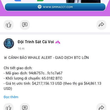
Đội Trinh Sát Cá Voi
16 m
🚨 CẢNH BÁO WHALE ALERT - GIAO DỊCH BTC LỚN
Chi tiết giao dịch:
- Mã giao dịch: 94d6757c...fc1c7a67
- Khối lượng di chuyển: 65.0182 BTC
- Giá trị ước tính: $4,217,156.13 USD (theo thị giá $64,861.13
USD)
- Thời gian: 10:19:40 2026-08-07 UTC
Đọc thêm
Nhận định phân tích: Giao dịch 65.0182 BTC trị giá hơn 4.2
triệu USD được thực hiện trong phiên châu Á cho thấy dấu hiệu