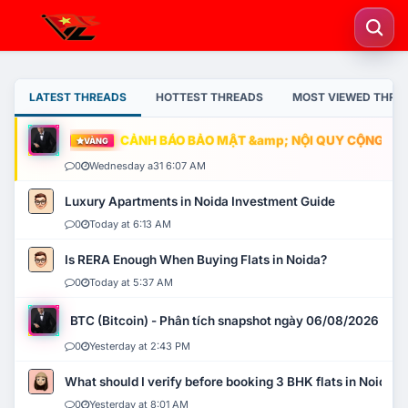
LATEST THREADS
HOTTEST THREADS
MOST VIEWED THRE
CẢNH BÁO BẢO MẬT &amp; NỘI QUY CỘNG ĐỒNG
VÀNG
0
Wednesday a31 6:07 AM
Luxury Apartments in Noida Investment Guide
0
Today at 6:13 AM
Is RERA Enough When Buying Flats in Noida?
0
Today at 5:37 AM
BTC (Bitcoin) - Phân tích snapshot ngày 06/08/2026
0
Yesterday at 2:43 PM
What should I verify before booking 3 BHK flats in Noida?
0
Yesterday at 8:01 AM