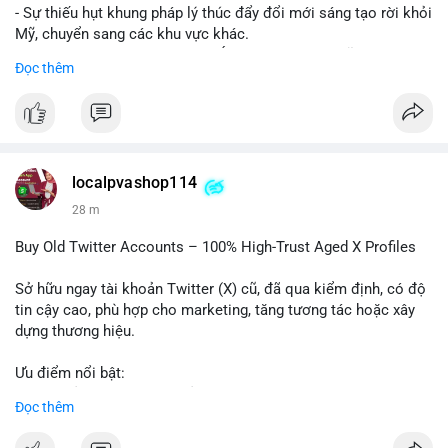
- Sự thiếu hụt khung pháp lý thúc đẩy đổi mới sáng tạo rời khỏi
Mỹ, chuyển sang các khu vực khác.
- Các trung tâm tài chính châu Á có cơ hội chiếm lĩnh thị
Đọc thêm
trường khi Mỹ còn đang lúng túng về luật pháp.
#binancesquare
#cryptonews
#regulation
#asia
#blockchain
$btc $eth
localpvashop114
#vlikevn
#titanbot
28 m
📰 Nguồn: Cointelegraph
Buy Old Twitter Accounts – 100% High-Trust Aged X Profiles
Sở hữu ngay tài khoản Twitter (X) cũ, đã qua kiểm định, có độ
tin cậy cao, phù hợp cho marketing, tăng tương tác hoặc xây
dựng thương hiệu.
Ưu điểm nổi bật:
- Tài khoản aged, có lịch sử hoạt động lâu năm
Đọc thêm
- Hồ sơ hoàn chỉnh, giảm nguy cơ bị khóa
- Hỗ trợ 24/7, phản hồi nhanh chóng