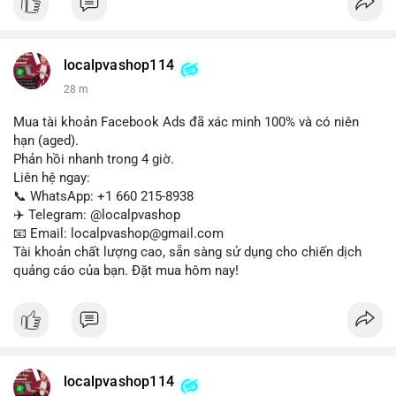
Liên hệ ngay để được tư vấn:
📞 WhatsApp: +1 660 215-8938
✈️ Telegram: @localpvashop
localpvashop114
📧 Email: localpvashop@gmail.com
28 m
Mua tài khoản Facebook Ads đã xác minh 100% và có niên
hạn (aged).
Phản hồi nhanh trong 4 giờ.
Liên hệ ngay:
📞 WhatsApp: +1 660 215-8938
✈️ Telegram: @localpvashop
📧 Email: localpvashop@gmail.com
Tài khoản chất lượng cao, sẵn sàng sử dụng cho chiến dịch
quảng cáo của bạn. Đặt mua hôm nay!
localpvashop114