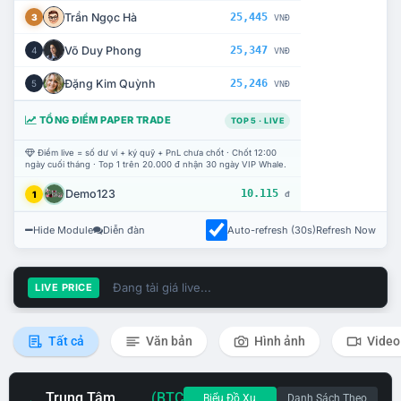
Trần Ngọc Hà
25,445
3
VNĐ
Võ Duy Phong
25,347
4
VNĐ
Đặng Kim Quỳnh
25,246
5
VNĐ
TỔNG ĐIỂM PAPER TRADE
TOP 5 · LIVE
Điểm live = số dư ví + ký quỹ + PnL chưa chốt · Chốt 12:00
ngày cuối tháng · Top 1 trên 20.000 đ nhận 30 ngày VIP Whale.
Demo123
10.115
1
đ
Hide Module
Diễn đàn
Auto-refresh (30s)
Refresh Now
Đang tải giá live...
LIVE PRICE
Tất cả
Văn bản
Hình ảnh
Video
Trung Tâm
(BTC
Biểu Đồ Xu
Danh Sách Theo