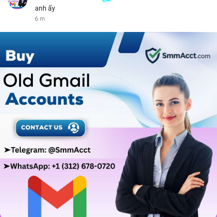
anh ấy
6 m