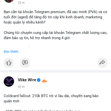
32 m
Bạn cần tài khoản Telegram premium, đã xác minh (PVA) và có
tuổi đời (aged) để tăng độ tin cậy khi kinh doanh, marketing
hoặc quản lý nhiều kênh?
Chúng tôi chuyên cung cấp tài khoản Telegram chất lượng cao,
đảm bảo uy tín, hỗ trợ nhanh trong 4 giờ.
Liên hệ ngay để được tư vấn và nhận ưu đãi:
Đọc thêm
📞 WhatsApp: +1 660 215-8938
✈️ Telegram: @localpvashop
📧 Email: localpvashop@gmail.com
Đặt mua ngay hôm nay để sở hữu tài khoản Telegram
premium, PVA, aged với giá tốt nhất!
Vlike Wire
43 m
Coldcard fallout: 210k BTC rời ví lâu dài, chuyển sang bảo
quản mới